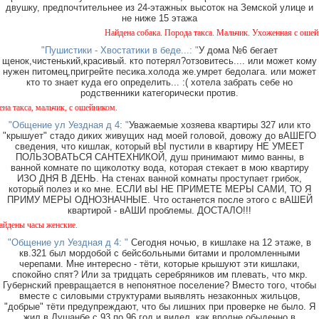
двушку, предпочтительнее из 24-этажных высоток на Земской улице и
не ниже 15 этажа
Найдена собака. Порода такса. Мальчик. Ухоженная с ошейник
"Пушистики - Хвостатики в беде...: "
У дома №6 бегает
щенок,чистенький,красивый. кто потерял?отзовитесь.... или может кому
нужен питомец,пригрейте песика.холода же.умрет бедолага. или может
кто то знает куда его определить... :( хотела забрать себе но
родственники категорически против.
акса, мальчик, с ошейником.
"Общение ул Уездная д 4: "
Уважаемые хозяева квартиры 327 или кто
"крышует" стадо диких живущих над моей головой, довожу до вАШЕГО
сведения, что кишлак, который вЫ пустили в квартиру НЕ УМЕЕТ
ПОЛЬЗОВАТЬСЯ САНТЕХНИКОЙ, душ принимают мимо ванны, в
ванной комнате по щиколотку вода, которая стекает в мою квартиру
ИЗО ДНЯ В ДЕНЬ. На стенах ванной комнаты проступает грибок,
который полез и ко мне. ЕСЛИ вЫ НЕ ПРИМЕТЕ МЕРЫ САМИ, ТО Я
ПРИМУ МЕРЫ ОДНОЗНАЧНЫЕ. Что останется после этого с вАШЕЙ
квартирой - вАШИ проблемы. ДОСТАЛО!!!
ны часы женские.
"Общение ул Уездная д 4: "
Сегодня ночью, в кишлаке на 12 этаже, в
кв.321 был мордобой с бейсбольными битами и проломленными
черепами. Мне интересно - тёти, которые крышуют эти кишлаки,
спокойно спят? Или за тридцать серебряников им плевать, что мкр.
Губернский превращается в непонятное поселение? Вместо того, чтобы
вместе с силовыми структурами выявлять незаконных жильцов,
"добрые" тёти предупреждают, что бы лишних при проверке не было. Я
жил в Душанбе с 93 по 96 год и видел, как вполне обыденно в