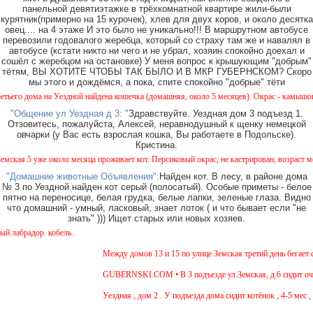
панельной девятиэтажке в трёхкомнатной квартире жили-были
курятник(примерно на 15 курочек), хлев для двух коров, и около десятка
овец.... на 4 этаже И это было не уникально!!! В маршрутном автобусе
перевозили годовалого жеребца, который со страху там же и навалял в
автобусе (кстати никто ни чего и не убрал, хозяин спокойно доехал и
сошёл с жеребцом на остановке) У меня вопрос к крышующим "добрым"
тётям, ВЫ ХОТИТЕ ЧТОБЫ ТАК БЫЛО И В МКР ГУБЕРНСКОМ? Скоро
мы этого и дождёмся, а пока, спите спокойно "добрые" тёти
о дома на Уездной найдена кошечка (домашняя, около 5 месяцев). Окрас - камышовый, на
"Общение ул Уездная д 3: "
Здравствуйте. Уездная дом 3 подъезд 1.
Отзовитесь, пожалуйста, Алексей, неравнодушный к щенку немецкой
овчарки (у Вас есть взрослая кошка, Вы работаете в Подольске).
Кристина.
ая 5 уже около месяца проживает кот. Персиковый окрас, не кастрирован, возраст менее 
"Домашние животные Объявления":
Найден кот. В лесу, в районе дома
№ 3 по Уездной найден кот серый (полосатый). Особые приметы - белое
пятно на переносице, белая грудка, белые лапки, зеленые глаза. Видно
что домашний - умный, ласковый, знает лоток ( и что бывает если "не
знать" ))) Ищет старых или новых хозяев.
абрадор. кобель.
Между домов 13 и 15 по улице Земская третий день бегает со
GUBERNSKI.COM • В 3 подъезде ул.Земская, д.6 сидит очень
Уездная , дом 2 . У подъезда дома сидит котёнок , 4-5 мес ,