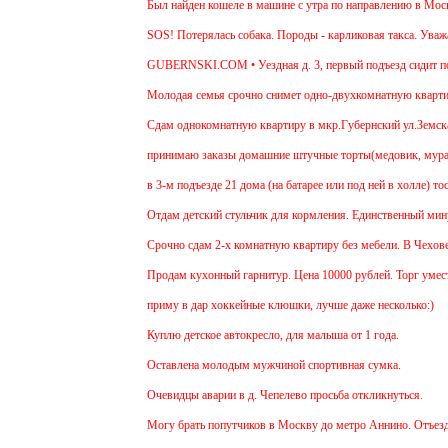
Был найден кошеле в машине с утра по направлению в Москву
SOS! Потерялась собака. Породы - карликовая такса. Уважае
GUBERNSKI.COM • Уездная д. 3, первый подъезд сидит п
Молодая семья срочно снимет одно-двухкомнатную квартиру 
Cдам однокомнатную квартиру в мкр.Губернский ул.Земская. Р
принимаю заказы домашние штучные торты(медовик, муравейн
в 3-м подъезде 21 дома (на батарее или под ней в холле) то
Отдам детский стульчик для кормления. Единственный минус -
Срочно сдам 2-х комнатную квартиру без мебели. В Чехове бу
Продам кухонный гарнитур. Цена 10000 рублей. Торг уместе
приму в дар хоккейные клюшки, лучше даже несколько:)
Куплю детское автокресло, для малыша от 1 года.
Оставлена молодым мужчиной спортивная сумка.
Очевидцы аварии в д. Чепелево просьба откликнуться.
Могу брать попутчиков в Москву до метро Аннино. Отъезд 6.