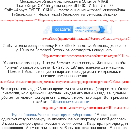
Московской области расположен в 50 км от МКАД.
Застройщик СУ-155, дома серии ИП-46С, И-155, И79-99.
Сайт «Форум ГУБЕРНСКИЙ» - место общения жителей микрорайона
"Губернский" - г.Чехов, мкр.Губернский, ул.Земская, Уездная.
анда "домушников"! По району прокатилась волна квартирных краж, будьте бдительны!
Белый кот (пушистый), ласковый бегает сейчас возле дома № 
Забыли электронную книжку PocketBook на детской площадке возле
д.10 на ул.Земская! Готовы отблагодарить нашедшего.
Ищу желающих перевести своего ребенка из садика №11 в сад
Уважаемые жильцы д.1 по ул.Земская и его соседи! Женщина на а/м
"опель" оливкового цвета №у 275 рс 197 протаранила две машины:
Пежо и Тойота, стоящие на парковке позади дома, и скрылась в
неизвестном направлении.
ка чёрная с тигровым, метиска среднего размера, короткошерстная. Собака пугливая, н
Во втором подъезде 23 дома прячется кот или кошка (подросток). Окрас
сиамский, но с длинной шерстью. Увидел его дня 4 назад, зашуганый,
убегает от людей. Сегодня опять видел, может кто ищет. Вот примерно
такой кот:
"Домашние животные...: "
ищу попутчиков . может кто утром возит детей в сад или в шк
"Куплю/продам/меняю квартиру в Губернском.: "
Меняю свою
однокомнатную квартиру на двухкомнатную квартиру с моей доплатой.
В моей квартире сделан косметический ремонт. Квартира пригодна для
проживания. Могу оставить всю мебель, которая вся новая. Меняю на