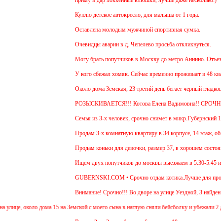
Куплю детское автокресло, для малыша от 1 года.
Оставлена молодым мужчиной спортивная сумка.
Очевидцы аварии в д. Чепелево просьба откликнуться.
Могу брать попутчиков в Москву до метро Аннино. Отъезд 6
У кого сбежал хомяк. Сейчас временно проживает в 48 кварт
Около дома Земская, 23 третий день бегает черный гладкош
РОЗЫСКИВАЕТСЯ!!! Котова Елена Вадимовна!! СРОЧН
Семья из 3-х человек, срочно снимет в микр.Губернский 1 и
Продам 3-х комнатную квартиру в 34 корпусе, 14 этаж, общ.
Продам коньки для девочки, размер 37, в хорошем состояни
Ищем двух попутчиков до москвы выезжаем в 5.30-5.45 и об
GUBERNSKI.COM • Срочно отдам котика.Лучше для проживан
Внимание! Срочно!!! Во дворе на улице Уездной, 3 найден щ
лице, около дома 15 на Земской с моего сына в наглую сняли бейсболку и убежали 2 дево