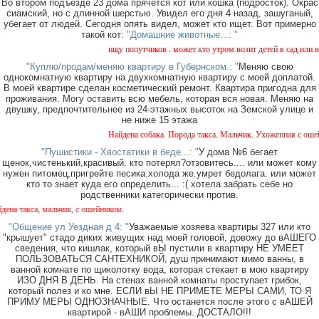
Во втором подъезде 23 дома прячется кот или кошка (подросток). Окрас
сиамский, но с длинной шерстью. Увидел его дня 4 назад, зашуганый,
убегает от людей. Сегодня опять видел, может кто ищет. Вот примерно
такой кот:
"Домашние животные...: "
ищу попутчиков . может кто утром возит детей в сад или в ш
"Куплю/продам/меняю квартиру в Губернском.: "
Меняю свою
однокомнатную квартиру на двухкомнатную квартиру с моей доплатой.
В моей квартире сделан косметический ремонт. Квартира пригодна для
проживания. Могу оставить всю мебель, которая вся новая. Меняю на
двушку, предпочтительнее из 24-этажных высоток на Земской улице и
не ниже 15 этажа
Найдена собака. Порода такса. Мальчик. Ухоженная с ошейни
"Пушистики - Хвостатики в беде...: "
У дома №6 бегает
щенок,чистенький,красивый. кто потерял?отзовитесь.... или может кому
нужен питомец,пригрейте песика.холода же.умрет бедолага. или может
кто то знает куда его определить... :( хотела забрать себе но
родственники категорически против.
а такса, мальчик, с ошейником.
"Общение ул Уездная д 4: "
Уважаемые хозяева квартиры 327 или кто
"крышует" стадо диких живущих над моей головой, довожу до вАШЕГО
сведения, что кишлак, который вЫ пустили в квартиру НЕ УМЕЕТ
ПОЛЬЗОВАТЬСЯ САНТЕХНИКОЙ, душ принимают мимо ванны, в
ванной комнате по щиколотку вода, которая стекает в мою квартиру
ИЗО ДНЯ В ДЕНЬ. На стенах ванной комнаты проступает грибок,
который полез и ко мне. ЕСЛИ вЫ НЕ ПРИМЕТЕ МЕРЫ САМИ, ТО Я
ПРИМУ МЕРЫ ОДНОЗНАЧНЫЕ. Что останется после этого с вАШЕЙ
квартирой - вАШИ проблемы. ДОСТАЛО!!!