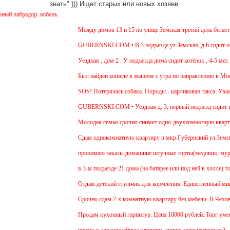
знать" ))) Ищет старых или новых хозяев.
 лабрадор. кобель.
Между домов 13 и 15 по улице Земская третий день бегает с
GUBERNSKI.COM • В 3 подъезде ул.Земская, д.6 сидит очен
Уездная , дом 2 . У подъезда дома сидит котёнок , 4-5 мес 
Был найден кошеле в машине с утра по направлению в Москв
SOS! Потерялась собака. Породы - карликовая такса. Уважа
GUBERNSKI.COM • Уездная д. 3, первый подъезд сидит 
Молодая семья срочно снимет одно-двухкомнатную квартиру
Cдам однокомнатную квартиру в мкр.Губернский ул.Земская. 
принимаю заказы домашние штучные торты(медовик, муравей
в 3-м подъезде 21 дома (на батарее или под ней в холле) т
Отдам детский стульчик для кормления. Единственный минус 
Срочно сдам 2-х комнатную квартиру без мебели. В Чехове б
Продам кухонный гарнитур. Цена 10000 рублей. Торг умест
приму в дар хоккейные клюшки, лучше даже несколько:)