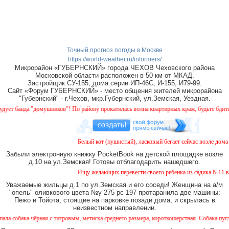
Точный прогноз погоды в Москве
https://world-weather.ru/informers/
Микрорайон «ГУБЕРНСКИЙ» города ЧЕХОВ Чеховского района
Московской области расположен в 50 км от МКАД.
Застройщик СУ-155, дома серии ИП-46С, И-155, И79-99.
Сайт «Форум ГУБЕРНСКИЙ» - место общения жителей микрорайона
"Губернский" - г.Чехов, мкр.Губернский, ул.Земская, Уездная.
т банда "домушников"! По району прокатилась волна квартирных краж, будьте бдитель
Белый кот (пушистый), ласковый бегает сейчас возле дома №
Забыли электронную книжку PocketBook на детской площадке возле
д.10 на ул.Земская! Готовы отблагодарить нашедшего.
Ищу желающих перевести своего ребенка из садика №11 в са
Уважаемые жильцы д.1 по ул.Земская и его соседи! Женщина на а/м
"опель" оливкового цвета №у 275 рс 197 протаранила две машины:
Пежо и Тойота, стоящие на парковке позади дома, и скрылась в
неизвестном направлении.
бака чёрная с тигровым, метиска среднего размера, короткошерстная. Собака пугливая,