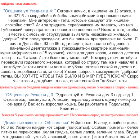
дены часы женские.
"Общение ул Уездная д 4: "
Сегодня ночью, в кишлаке на 12 этаже, в
кв.321 был мордобой с бейсбольными битами и проломленными
черепами. Мне интересно - тёти, которые крышуют эти кишлаки,
спокойно спят? Или за тридцать серебряников им плевать, что мкр.
Губернский превращается в непонятное поселение? Вместо того, чтобы
вместе с силовыми структурами выявлять незаконных жильцов,
"добрые" тёти предупреждают, что бы лишних при проверке не было. Я
жил в Душанбе с 93 по 96 год и видел, как вполне обыденно в
панельной девятиэтажке в трёхкомнатной квартире жили-были
курятник(примерно на 15 курочек), хлев для двух коров, и около десятка
овец.... на 4 этаже И это было не уникально!!! В маршрутном автобусе
перевозили годовалого жеребца, который со страху там же и навалял в
автобусе (кстати никто ни чего и не убрал, хозяин спокойно доехал и
сошёл с жеребцом на остановке) У меня вопрос к крышующим "добрым"
тётям, ВЫ ХОТИТЕ ЧТОБЫ ТАК БЫЛО И В МКР ГУБЕРНСКОМ? Скоро
мы этого и дождёмся, а пока, спите спокойно "добрые" тёти
ьего дома на Уездной найдена кошечка (домашняя, около 5 месяцев). Окрас - камышовый,
"Общение ул Уездная д 3: "
Здравствуйте. Уездная дом 3 подъезд 1.
Отзовитесь, пожалуйста, Алексей, неравнодушный к щенку немецкой
овчарки (у Вас есть взрослая кошка, Вы работаете в Подольске).
Кристина.
мская 5 уже около месяца проживает кот. Персиковый окрас, не кастрирован, возраст мен
"Домашние животные Объявления":
Найден кот. В лесу, в районе дома
№ 3 по Уездной найден кот серый (полосатый). Особые приметы - белое
пятно на переносице, белая грудка, белые лапки, зеленые глаза. Видно
что домашний - умный, ласковый, знает лоток ( и что бывает если "не