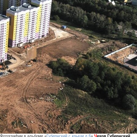
Фотографии в альбоме «
Губернский с крыши д.6
»
Ч
ехов Губернский