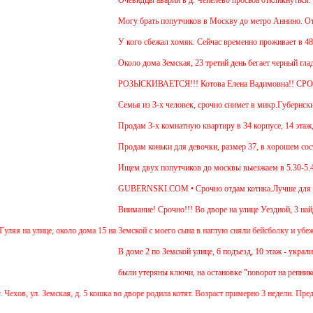
Могу брать попутчиков в Москву до метро Аннино. Отъез
У кого сбежал хомяк. Сейчас временно проживает в 48 кв
Около дома Земская, 23 третий день бегает черный глад
РОЗЫСКИВАЕТСЯ!!! Котова Елена Вадимовна!! СР
Семья из 3-х человек, срочно снимет в микр.Губернский 
Продам 3-х комнатную квартиру в 34 корпусе, 14 этаж, о
Продам коньки для девочки, размер 37, в хорошем состо
Ищем двух попутчиков до москвы выезжаем в 5.30-5.45 и
GUBERNSKI.COM • Срочно отдам котика.Лучше для прожи
Внимание! Срочно!!! Во дворе на улице Уездной, 3 найд
я на улице, около дома 15 на Земской с моего сына в наглую сняли бейсболку и убежали
В доме 2 по Земской улице, 6 подъезд, 10 этаж - украли 
были утеряны ключи, на остановке "поворот на репниково
хов, ул. Земская, д. 5 кошка во дворе родила котят. Возраст примерно 3 недели. Пред