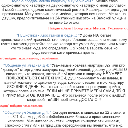
"Куплю/продам/меняю квартиру в Губернском.: "
Меняю свою
однокомнатную квартиру на двухкомнатную квартиру с моей доплатой.
В моей квартире сделан косметический ремонт. Квартира пригодна для
проживания. Могу оставить всю мебель, которая вся новая. Меняю на
двушку, предпочтительнее из 24-этажных высоток на Земской улице и
не ниже 15 этажа
Найдена собака. Порода такса. Мальчик. Ухоженная с ош
"Пушистики - Хвостатики в беде...: "
У дома №6 бегает
щенок,чистенький,красивый. кто потерял?отзовитесь.... или может кому
нужен питомец,пригрейте песика.холода же.умрет бедолага. или может
кто то знает куда его определить... :( хотела забрать себе но
родственники категорически против.
найдена такса, мальчик, с ошейником.
"Общение ул Уездная д 4: "
Уважаемые хозяева квартиры 327 или кто
"крышует" стадо диких живущих над моей головой, довожу до вАШЕГО
сведения, что кишлак, который вЫ пустили в квартиру НЕ УМЕЕТ
ПОЛЬЗОВАТЬСЯ САНТЕХНИКОЙ, душ принимают мимо ванны, в
ванной комнате по щиколотку вода, которая стекает в мою квартиру
ИЗО ДНЯ В ДЕНЬ. На стенах ванной комнаты проступает грибок,
который полез и ко мне. ЕСЛИ вЫ НЕ ПРИМЕТЕ МЕРЫ САМИ, ТО Я
ПРИМУ МЕРЫ ОДНОЗНАЧНЫЕ. Что останется после этого с вАШЕЙ
квартирой - вАШИ проблемы. ДОСТАЛО!!!
ш" найдены часы женские.
"Общение ул Уездная д 4: "
Сегодня ночью, в кишлаке на 12 этаже, в
кв.321 был мордобой с бейсбольными битами и проломленными
черепами. Мне интересно - тёти, которые крышуют эти кишлаки,
спокойно спят? Или за тридцать серебряников им плевать, что мкр.