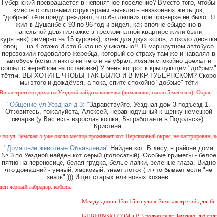
Губернский превращается в непонятное поселение? Вместо того, чтобы
вместе с силовыми структурами выявлять незаконных жильцов,
"добрые" тёти предупреждают, что бы лишних при проверке не было. Я
жил в Душанбе с 93 по 96 год и видел, как вполне обыденно в
панельной девятиэтажке в трёхкомнатной квартире жили-были
курятник(примерно на 15 курочек), хлев для двух коров, и около десятка
овец.... на 4 этаже И это было не уникально!!! В маршрутном автобусе
перевозили годовалого жеребца, который со страху там же и навалял в
автобусе (кстати никто ни чего и не убрал, хозяин спокойно доехал и
сошёл с жеребцом на остановке) У меня вопрос к крышующим "добрым"
тётям, ВЫ ХОТИТЕ ЧТОБЫ ТАК БЫЛО И В МКР ГУБЕРНСКОМ? Скоро
мы этого и дождёмся, а пока, спите спокойно "добрые" тёти
е третьего дома на Уездной найдена кошечка (домашняя, около 5 месяцев). Окрас - камы
"Общение ул Уездная д 3: "
Здравствуйте. Уездная дом 3 подъезд 1.
Отзовитесь, пожалуйста, Алексей, неравнодушный к щенку немецкой
овчарки (у Вас есть взрослая кошка, Вы работаете в Подольске).
Кристина.
ул. Земская 5 уже около месяца проживает кот. Персиковый окрас, не кастрирован, возра
"Домашние животные Объявления":
Найден кот. В лесу, в районе дома
№ 3 по Уездной найден кот серый (полосатый). Особые приметы - белое
пятно на переносице, белая грудка, белые лапки, зеленые глаза. Видно
что домашний - умный, ласковый, знает лоток ( и что бывает если "не
знать" ))) Ищет старых или новых хозяев.
черный лабрадор. кобель.
Между домов 13 и 15 по улице Земская третий день бега
GUBERNSKI.COM • В 3 подъезде ул.Земская, д.6 сидит о