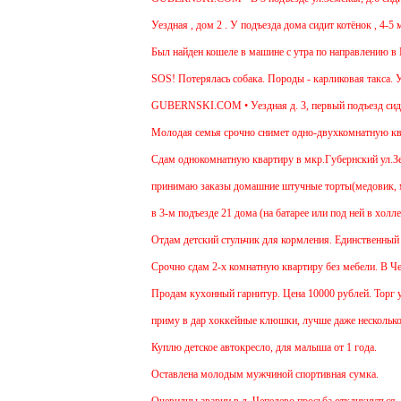
Уездная , дом 2 . У подъезда дома сидит котёнок , 4-5 м
Был найден кошеле в машине с утра по направлению в Мо
SOS! Потерялась собака. Породы - карликовая такса. Ув
GUBERNSKI.COM • Уездная д. 3, первый подъезд сид
Молодая семья срочно снимет одно-двухкомнатную кварт
Cдам однокомнатную квартиру в мкр.Губернский ул.Земск
принимаю заказы домашние штучные торты(медовик, мура
в 3-м подъезде 21 дома (на батарее или под ней в холл
Отдам детский стульчик для кормления. Единственный мин
Срочно сдам 2-х комнатную квартиру без мебели. В Чехов
Продам кухонный гарнитур. Цена 10000 рублей. Торг ум
приму в дар хоккейные клюшки, лучше даже несколько:)
Куплю детское автокресло, для малыша от 1 года.
Оставлена молодым мужчиной спортивная сумка.
Очевидцы аварии в д. Чепелево просьба откликнуться.