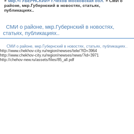
»
мкр.«ГУБЕРНСКИЙ» г.Чехов Московская обл.
»
СМИ о
районе, мкр.Губернский в новостях, статьях,
публикациях..
СМИ о районе, мкр.Губернский в новостях,
статьях, публикациях..
СМИ о районе, мкр.Губернский в новостях, статьях, публикациях..
http://www.chekhov-city.ru/region/newses/tele/?ID=3964
http://www.chekhov-city.ru/region/newses/news/?id=3971
http://chehov-new.ru/assets/files/85_all.pdf