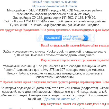
Точный прогноз погоды в Москве
https://world-weather.ru/informers/
Микрорайон «ГУБЕРНСКИЙ» города ЧЕХОВ Чеховского района
Московской области расположен в 50 км от МКАД.
Застройщик СУ-155, дома серии ИП-46С, И-155, И79-99.
Сайт «Форум ГУБЕРНСКИЙ» - место общения жителей микрорайона
"Губернский" - г.Чехов, мкр.Губернский, ул.Земская, Уездная.
орудует банда "домушников"! По району прокатилась волна квартирных краж, будьте б
Белый кот (пушистый), ласковый бегает сейчас возле дом
Забыли электронную книжку PocketBook на детской площадке возле
д.10 на ул.Земская! Готовы отблагодарить нашедшего.
Ищу желающих перевести своего ребенка из садика №11 в
Уважаемые жильцы д.1 по ул.Земская и его соседи! Женщина на а/м
"опель" оливкового цвета №у 275 рс 197 протаранила две машины:
Пежо и Тойота, стоящие на парковке позади дома, и скрылась в
неизвестном направлении.
пала собака чёрная с тигровым, метиска среднего размера, короткошерстная. Собака пу
Во втором подъезде 23 дома прячется кот или кошка (подросток). Окрас
сиамский, но с длинной шерстью. Увидел его дня 4 назад, зашуганый,
убегает от людей. Сегодня опять видел, может кто ищет. Вот примерно
такой кот:
"Домашние животные...: "
ищу попутчиков . может кто утром возит детей в сад или 