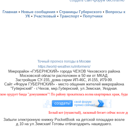
создать сайт-форум бесплатно
Главная
•
Новые сообщения
•
Страницы Губернского
•
Вопросы к
УК
•
Участковый
•
Транспорт
•
Попутчики
Точный прогноз погоды в Москве
https://world-weather.ru/informers/
Микрорайон «ГУБЕРНСКИЙ» города ЧЕХОВ Чеховского района
Московской области расположен в 50 км от МКАД.
Застройщик СУ-155, дома серии ИП-46С, И-155, И79-99.
Сайт «Форум ГУБЕРНСКИЙ» - место общения жителей микрорайона
"Губернский" - г.Чехов, мкр.Губернский, ул.Земская, Уездная.
рудует банда "домушников"! По району прокатилась волна квартирных краж, будьте бд
Белый кот (пушистый), ласковый бегает сейчас возле дом
Забыли электронную книжку PocketBook на детской площадке возле
д.10 на ул.Земская! Готовы отблагодарить нашедшего.