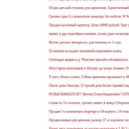
Отдам детский стульчик для кормления. Единственный мин
Срочно сдам 2-х комнатную квартиру без мебели. В Чехов
Продам кухонный гарнитур. Цена 10000 рублей. Торг уме
приму в дар хоккейные клюшки, лучше даже несколько:)
Куплю детское автокресло, для малыша от 1 года.
Оставлена молодым мужчиной спортивная сумка.
Очевидцы аварии в д. Чепелево просьба откликнуться.
Могу брать попутчиков в Москву до метро Аннино. Отъез
У кого сбежал хомяк. Сейчас временно проживает в 48 ква
Около дома Земская, 23 третий день бегает черный гладк
РОЗЫСКИВАЕТСЯ!!! Котова Елена Вадимовна!! СР
Семья из 3-х человек, срочно снимет в микр.Губернский 
Продам 3-х комнатную квартиру в 34 корпусе, 14 этаж, о
Продам коньки для девочки, размер 37, в хорошем состо
Ищем двух попутчиков до москвы выезжаем в 5.30-5.45 и