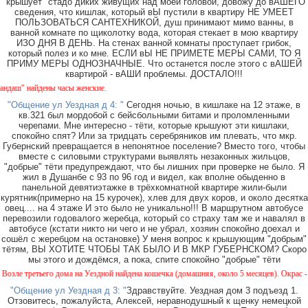
"крышует" стадо диких живущих над моей головой, довожу до вАШЕГО
сведения, что кишлак, который вЫ пустили в квартиру НЕ УМЕЕТ
ПОЛЬЗОВАТЬСЯ САНТЕХНИКОЙ, душ принимают мимо ванны, в
ванной комнате по щиколотку вода, которая стекает в мою квартиру
ИЗО ДНЯ В ДЕНЬ. На стенах ванной комнаты проступает грибок,
который полез и ко мне. ЕСЛИ вЫ НЕ ПРИМЕТЕ МЕРЫ САМИ, ТО Я
ПРИМУ МЕРЫ ОДНОЗНАЧНЫЕ. Что останется после этого с вАШЕЙ
квартирой - вАШИ проблемы. ДОСТАЛО!!!
" найдены часы женские.
"Общение ул Уездная д 4: "
Сегодня ночью, в кишлаке на 12 этаже, в
кв.321 был мордобой с бейсбольными битами и проломленными
черепами. Мне интересно - тёти, которые крышуют эти кишлаки,
спокойно спят? Или за тридцать серебряников им плевать, что мкр.
Губернский превращается в непонятное поселение? Вместо того, чтобы
вместе с силовыми структурами выявлять незаконных жильцов,
"добрые" тёти предупреждают, что бы лишних при проверке не было. Я
жил в Душанбе с 93 по 96 год и видел, как вполне обыденно в
панельной девятиэтажке в трёхкомнатной квартире жили-были
курятник(примерно на 15 курочек), хлев для двух коров, и около десятка
овец.... на 4 этаже И это было не уникально!!! В маршрутном автобусе
перевозили годовалого жеребца, который со страху там же и навалял в
автобусе (кстати никто ни чего и не убрал, хозяин спокойно доехал и
сошёл с жеребцом на остановке) У меня вопрос к крышующим "добрым"
тётям, ВЫ ХОТИТЕ ЧТОБЫ ТАК БЫЛО И В МКР ГУБЕРНСКОМ? Скоро
мы этого и дождёмся, а пока, спите спокойно "добрые" тёти
 третьего дома на Уездной найдена кошечка (домашняя, около 5 месяцев). Окрас - камыш
"Общение ул Уездная д 3: "
Здравствуйте. Уездная дом 3 подъезд 1.
Отзовитесь, пожалуйста, Алексей, неравнодушный к щенку немецкой