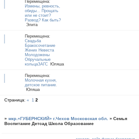
Перемещена:
Измены, ревность,
обиды... Прощать
или не стоит?
Развод? Как быть?
Элита
Перемещена:
Свадьба
Бракосочетание
Жених Невеста
Молодожены
Обручальные
кольцаЗАГС
Юляша
Перемещена:
Молочная кухня,
детское питание.
Юляша
Страница:
«
1
2
»
мкр.«ГУБЕРНСКИЙ» г.Чехов Московская обл.
»
Семья
Воспитание Детсад Школа Образование