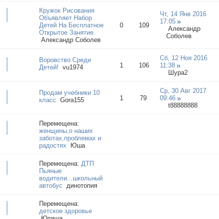
Кружок Рисования
Чт, 14 Янв 2016
Объявляет Набор
17:05
Детей На Бесплатное
0
109
Александр
Открытое Занятие.
Соболев
Александр Соболев
Сб, 12 Ноя 2016
Воровство Среди
1
106
11:38
Детей!
vu1974
Шура2
Ср, 30 Авг 2017
Продам учебники 10
1
79
09:46
класс
Gora155
t88888888
Перемещена:
женщины,о наших
заботах,проблемах и
радостях
Юша
Перемещена:
ДТП
Пьяные
водители...школьный
автобус
динотопия
Перемещена:
детское здоровье
Юляша