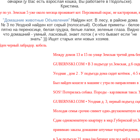
овчарки (у Вас есть взрослая кошка, Вы работаете в Подольске).
Кристина.
л. Земская 5 уже около месяца проживает кот. Персиковый окрас, не кастрирован, возрас
"Домашние животные Объявления":
Найден кот. В лесу, в районе дома
№ 3 по Уездной найден кот серый (полосатый). Особые приметы - белое
пятно на переносице, белая грудка, белые лапки, зеленые глаза. Видно
что домашний - умный, ласковый, знает лоток ( и что бывает если "не
знать" ))) Ищет старых или новых хозяев.
черный лабрадор. кобель.
Между домов 13 и 15 по улице Земская третий день бегае
GUBERNSKI.COM • В 3 подъезде ул.Земская, д.6 сидит о
Уездная , дом 2 . У подъезда дома сидит котёнок , 4-5 м
Был найден кошеле в машине с утра по направлению в Мо
SOS! Потерялась собака. Породы - карликовая такса. Ув
GUBERNSKI.COM • Уездная д. 3, первый подъезд сиди
Молодая семья срочно снимет одно-двухкомнатную кварт
Cдам однокомнатную квартиру в мкр.Губернский ул.Земска
принимаю заказы домашние штучные торты(медовик, мура
в 3-м подъезде 21 дома (на батарее или под ней в холле