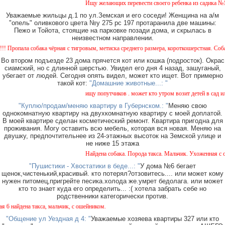
Ищу желающих перевести своего ребенка из садика №11 в
Уважаемые жильцы д.1 по ул.Земская и его соседи! Женщина на а/м
"опель" оливкового цвета №у 275 рс 197 протаранила две машины:
Пежо и Тойота, стоящие на парковке позади дома, и скрылась в
неизвестном направлении.
ала собака чёрная с тигровым, метиска среднего размера, короткошерстная. Собака пуг
Во втором подъезде 23 дома прячется кот или кошка (подросток). Окрас
сиамский, но с длинной шерстью. Увидел его дня 4 назад, зашуганый,
убегает от людей. Сегодня опять видел, может кто ищет. Вот примерно
такой кот:
"Домашние животные...: "
ищу попутчиков . может кто утром возит детей в сад или 
"Куплю/продам/меняю квартиру в Губернском.: "
Меняю свою
однокомнатную квартиру на двухкомнатную квартиру с моей доплатой.
В моей квартире сделан косметический ремонт. Квартира пригодна для
проживания. Могу оставить всю мебель, которая вся новая. Меняю на
двушку, предпочтительнее из 24-этажных высоток на Земской улице и
не ниже 15 этажа
Найдена собака. Порода такса. Мальчик. Ухоженная с оше
"Пушистики - Хвостатики в беде...: "
У дома №6 бегает
щенок,чистенький,красивый. кто потерял?отзовитесь.... или может кому
нужен питомец,пригрейте песика.холода же.умрет бедолага. или может
кто то знает куда его определить... :( хотела забрать себе но
родственники категорически против.
айдена такса, мальчик, с ошейником.
"Общение ул Уездная д 4: "
Уважаемые хозяева квартиры 327 или кто