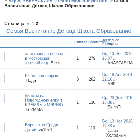
»
мкр.«ГУБЕРНСКИЙ» г.Чехов Московская обл.
»
Семья
Воспитание Детсад Школа Образование
Страница:
«
1
2
Семья Воспитание Детсад Школа Образование
Последнее
Ответов
Просмотров
сообщение
электронная очередь
Вс, 13 Ноя 2016
в московский
1
279
15:07
детский сад
Elizа
ANASTASIJA
Вс, 18 Авг 2019
Школьная форма
8
262
22:16
Надя
АНГ
билеты на
Ср, 23 Дек 2015
Новогоднюю елку в
1
136
18:38
КРЕМЛЬ и МЭРИЮ
SkinnТi
GIZMMA
Вс, 13 Ноя 2016
Воровство Среди
11:38
1
110
Детей
vu1974
Саша
Холодный