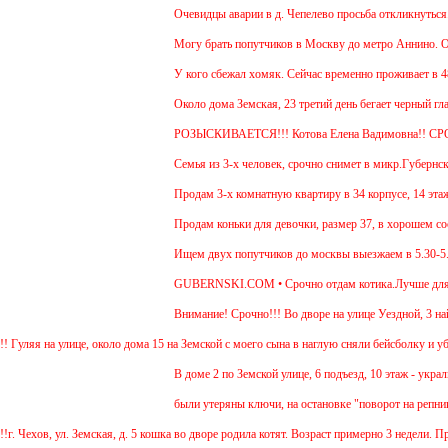
Очевидцы аварии в д. Чепелево просьба откликнуться.
Могу брать попутчиков в Москву до метро Аннино. Отъез
У кого сбежал хомяк. Сейчас временно проживает в 48 ква
Около дома Земская, 23 третий день бегает черный гладк
РОЗЫСКИВАЕТСЯ!!! Котова Елена Вадимовна!! СР
Семья из 3-х человек, срочно снимет в микр.Губернский 
Продам 3-х комнатную квартиру в 34 корпусе, 14 этаж, о
Продам коньки для девочки, размер 37, в хорошем состо
Ищем двух попутчиков до москвы выезжаем в 5.30-5.45 и
GUBERNSKI.COM • Срочно отдам котика.Лучше для прожи
Внимание! Срочно!!! Во дворе на улице Уездной, 3 найде
 на улице, около дома 15 на Земской с моего сына в наглую сняли бейсболку и убежали 
В доме 2 по Земской улице, 6 подъезд, 10 этаж - украли д
были утеряны ключи, на остановке "поворот на репниково"
хов, ул. Земская, д. 5 кошка во дворе родила котят. Возраст примерно 3 недели. Предп