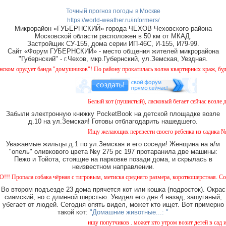
Точный прогноз погоды в Москве
https://world-weather.ru/informers/
Микрорайон «ГУБЕРНСКИЙ» города ЧЕХОВ Чеховского района
Московской области расположен в 50 км от МКАД.
Застройщик СУ-155, дома серии ИП-46С, И-155, И79-99.
Сайт «Форум ГУБЕРНСКИЙ» - место общения жителей микрорайона
"Губернский" - г.Чехов, мкр.Губернский, ул.Земская, Уездная.
рудует банда "домушников"! По району прокатилась волна квартирных краж, будьте бд
Белый кот (пушистый), ласковый бегает сейчас возле дом
Забыли электронную книжку PocketBook на детской площадке возле
д.10 на ул.Земская! Готовы отблагодарить нашедшего.
Ищу желающих перевести своего ребенка из садика №11 в
Уважаемые жильцы д.1 по ул.Земская и его соседи! Женщина на а/м
"опель" оливкового цвета №у 275 рс 197 протаранила две машины:
Пежо и Тойота, стоящие на парковке позади дома, и скрылась в
неизвестном направлении.
ала собака чёрная с тигровым, метиска среднего размера, короткошерстная. Собака пуг
Во втором подъезде 23 дома прячется кот или кошка (подросток). Окрас
сиамский, но с длинной шерстью. Увидел его дня 4 назад, зашуганый,
убегает от людей. Сегодня опять видел, может кто ищет. Вот примерно
такой кот:
"Домашние животные...: "
ищу попутчиков . может кто утром возит детей в сад или 