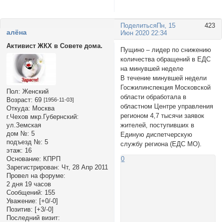
Поделиться
Пн, 15
423
алёна
Июн 2020 22:34
Активист ЖКХ в Совете дома.
Пущино – лидер по снижению
количества обращений в ЕДС
на минувшей неделе
В течение минувшей недели
Госжилинспекция Московской
Пол:
Женский
области обработала в
Возраст:
69
[1956-11-03]
областном Центре управления
Откуда:
Москва
регионом 4,7 тысячи заявок
г.Чехов мкр.Губернский:
ул.Земская
жителей, поступивших в
дом №:
5
Единую диспетчерскую
подъезд №:
5
службу региона (ЕДС МО).
этаж:
16
Основание:
КПРП
0
Зарегистрирован
: Чт, 28 Апр 2011
Провел на форуме:
2 дня 19 часов
Сообщений:
155
Уважение:
[+0/-0]
Позитив:
[+3/-0]
Последний визит: