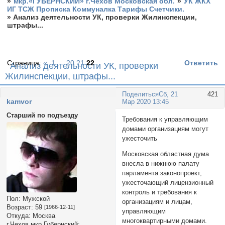
»
мкр.«ГУБЕРНСКИЙ» г.Чехов Московская обл.
»
УК ЖКХ
ИГ ТСЖ Прописка Коммуналка Тарифы Счетчики.
»
Анализ деятельности УК, проверки Жилинспекции,
штрафы...
Страница:
«
1
…
20
21
22
Ответить
Анализ деятельности УК, проверки
Жилинспекции, штрафы...
Поделиться
Сб, 21
421
kamvor
Мар 2020 13:45
Старший по подъезду
Требования к управляющим
домами организациям могут
ужесточить
Московская областная дума
внесла в нижнюю палату
парламента законопроект,
ужесточающий лицензионный
контроль и требования к
Пол:
Мужской
организациям и лицам,
Возраст:
59
[1966-12-11]
управляющим
Откуда:
Москва
многоквартирными домами.
г.Чехов мкр.Губернский: