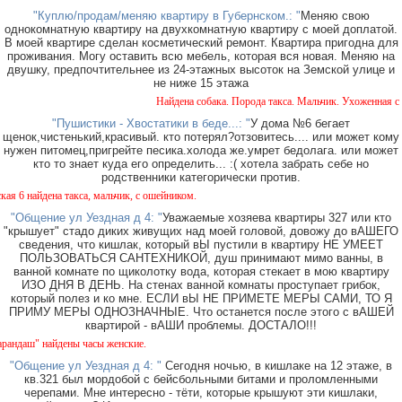
"Куплю/продам/меняю квартиру в Губернском.: "
Меняю свою
однокомнатную квартиру на двухкомнатную квартиру с моей доплатой.
В моей квартире сделан косметический ремонт. Квартира пригодна для
проживания. Могу оставить всю мебель, которая вся новая. Меняю на
двушку, предпочтительнее из 24-этажных высоток на Земской улице и
не ниже 15 этажа
Найдена собака. Порода такса. Мальчик. Ухоженная с оше
"Пушистики - Хвостатики в беде...: "
У дома №6 бегает
щенок,чистенький,красивый. кто потерял?отзовитесь.... или может кому
нужен питомец,пригрейте песика.холода же.умрет бедолага. или может
кто то знает куда его определить... :( хотела забрать себе но
родственники категорически против.
айдена такса, мальчик, с ошейником.
"Общение ул Уездная д 4: "
Уважаемые хозяева квартиры 327 или кто
"крышует" стадо диких живущих над моей головой, довожу до вАШЕГО
сведения, что кишлак, который вЫ пустили в квартиру НЕ УМЕЕТ
ПОЛЬЗОВАТЬСЯ САНТЕХНИКОЙ, душ принимают мимо ванны, в
ванной комнате по щиколотку вода, которая стекает в мою квартиру
ИЗО ДНЯ В ДЕНЬ. На стенах ванной комнаты проступает грибок,
который полез и ко мне. ЕСЛИ вЫ НЕ ПРИМЕТЕ МЕРЫ САМИ, ТО Я
ПРИМУ МЕРЫ ОДНОЗНАЧНЫЕ. Что останется после этого с вАШЕЙ
квартирой - вАШИ проблемы. ДОСТАЛО!!!
ш" найдены часы женские.
"Общение ул Уездная д 4: "
Сегодня ночью, в кишлаке на 12 этаже, в
кв.321 был мордобой с бейсбольными битами и проломленными
черепами. Мне интересно - тёти, которые крышуют эти кишлаки,