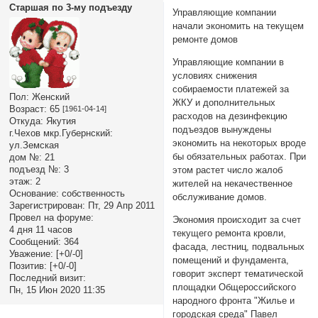
Старшая по 3-му подъезду
Управляющие компании
начали экономить на текущем
ремонте домов
Управляющие компании в
условиях снижения
собираемости платежей за
Пол:
Женский
ЖКУ и дополнительных
Возраст:
65
[1961-04-14]
расходов на дезинфекцию
Откуда:
Якутия
подъездов вынуждены
г.Чехов мкр.Губернский:
экономить на некоторых вроде
ул.Земская
бы обязательных работах. При
дом №:
21
подъезд №:
3
этом растет число жалоб
этаж:
2
жителей на некачественное
Основание:
собственность
обслуживание домов.
Зарегистрирован
: Пт, 29 Апр 2011
Провел на форуме:
Экономия происходит за счет
4 дня 11 часов
текущего ремонта кровли,
Сообщений:
364
фасада, лестниц, подвальных
Уважение:
[+0/-0]
помещений и фундамента,
Позитив:
[+0/-0]
говорит эксперт тематической
Последний визит:
площадки Общероссийского
Пн, 15 Июн 2020 11:35
народного фронта "Жилье и
городская среда" Павел