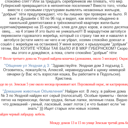
спокойно спят? Или за тридцать серебряников им плевать, что мкр.
Губернский превращается в непонятное поселение? Вместо того, чтобы
вместе с силовыми структурами выявлять незаконных жильцов,
"добрые" тёти предупреждают, что бы лишних при проверке не было. Я
жил в Душанбе с 93 по 96 год и видел, как вполне обыденно в
панельной девятиэтажке в трёхкомнатной квартире жили-были
курятник(примерно на 15 курочек), хлев для двух коров, и около десятка
овец.... на 4 этаже И это было не уникально!!! В маршрутном автобусе
перевозили годовалого жеребца, который со страху там же и навалял в
автобусе (кстати никто ни чего и не убрал, хозяин спокойно доехал и
сошёл с жеребцом на остановке) У меня вопрос к крышующим "добрым"
тётям, ВЫ ХОТИТЕ ЧТОБЫ ТАК БЫЛО И В МКР ГУБЕРНСКОМ? Скоро
мы этого и дождёмся, а пока, спите спокойно "добрые" тёти
е третьего дома на Уездной найдена кошечка (домашняя, около 5 месяцев). Окрас - камы
"Общение ул Уездная д 3: "
Здравствуйте. Уездная дом 3 подъезд 1.
Отзовитесь, пожалуйста, Алексей, неравнодушный к щенку немецкой
овчарки (у Вас есть взрослая кошка, Вы работаете в Подольске).
Кристина.
л. Земская 5 уже около месяца проживает кот. Персиковый окрас, не кастрирован, возра
"Домашние животные Объявления":
Найден кот. В лесу, в районе дома
№ 3 по Уездной найден кот серый (полосатый). Особые приметы - белое
пятно на переносице, белая грудка, белые лапки, зеленые глаза. Видно
что домашний - умный, ласковый, знает лоток ( и что бывает если "не
знать" ))) Ищет старых или новых хозяев.
черный лабрадор. кобель.
Между домов 13 и 15 по улице Земская третий день бегае