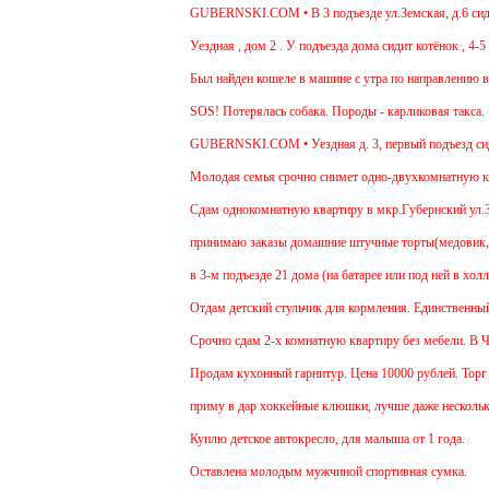
GUBERNSKI.COM • В 3 подъезде ул.Земская, д.6 сидит о
Уездная , дом 2 . У подъезда дома сидит котёнок , 4-5 м
Был найден кошеле в машине с утра по направлению в Мо
SOS! Потерялась собака. Породы - карликовая такса. Ув
GUBERNSKI.COM • Уездная д. 3, первый подъезд сид
Молодая семья срочно снимет одно-двухкомнатную кварт
Cдам однокомнатную квартиру в мкр.Губернский ул.Земска
принимаю заказы домашние штучные торты(медовик, мура
в 3-м подъезде 21 дома (на батарее или под ней в холле
Отдам детский стульчик для кормления. Единственный мин
Срочно сдам 2-х комнатную квартиру без мебели. В Чехов
Продам кухонный гарнитур. Цена 10000 рублей. Торг ум
приму в дар хоккейные клюшки, лучше даже несколько:)
Куплю детское автокресло, для малыша от 1 года.
Оставлена молодым мужчиной спортивная сумка.