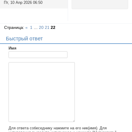
Пт, 10 Апр 2026 06:50
Страница:
«
1
…
20
21
22
Быстрый ответ
Имя
Для ответа собеседнику нажмите на его ник(имя). Для