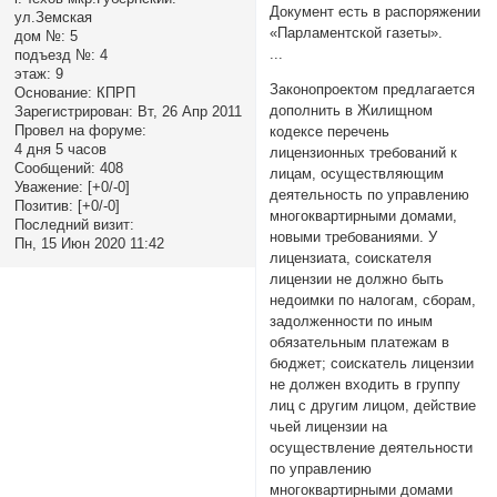
Документ есть в распоряжении
ул.Земская
«Парламентской газеты».
дом №:
5
...
подъезд №:
4
этаж:
9
Законопроектом предлагается
Основание:
КПРП
дополнить в Жилищном
Зарегистрирован
: Вт, 26 Апр 2011
Провел на форуме:
кодексе перечень
4 дня 5 часов
лицензионных требований к
Сообщений:
408
лицам, осуществляющим
Уважение:
[+0/-0]
деятельность по управлению
Позитив:
[+0/-0]
многоквартирными домами,
Последний визит:
новыми требованиями. У
Пн, 15 Июн 2020 11:42
лицензиата, соискателя
лицензии не должно быть
недоимки по налогам, сборам,
задолженности по иным
обязательным платежам в
бюджет; соискатель лицензии
не должен входить в группу
лиц с другим лицом, действие
чьей лицензии на
осуществление деятельности
по управлению
многоквартирными домами