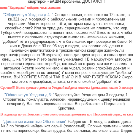
квартирой - вАШИ проблемы. ДОСТАЛО!!!
а "Карандаш" найдены часы женские.
"Общение ул Уездная д 4: "
Сегодня ночью, в кишлаке на 12 этаже, в
кв.321 был мордобой с бейсбольными битами и проломленными
черепами. Мне интересно - тёти, которые крышуют эти кишлаки,
спокойно спят? Или за тридцать серебряников им плевать, что мкр.
Губернский превращается в непонятное поселение? Вместо того, чтобы
вместе с силовыми структурами выявлять незаконных жильцов,
"добрые" тёти предупреждают, что бы лишних при проверке не было. Я
жил в Душанбе с 93 по 96 год и видел, как вполне обыденно в
панельной девятиэтажке в трёхкомнатной квартире жили-были
курятник(примерно на 15 курочек), хлев для двух коров, и около десятка
овец.... на 4 этаже И это было не уникально!!! В маршрутном автобусе
перевозили годовалого жеребца, который со страху там же и навалял в
автобусе (кстати никто ни чего и не убрал, хозяин спокойно доехал и
сошёл с жеребцом на остановке) У меня вопрос к крышующим "добрым"
тётям, ВЫ ХОТИТЕ ЧТОБЫ ТАК БЫЛО И В МКР ГУБЕРНСКОМ? Скоро
мы этого и дождёмся, а пока, спите спокойно "добрые" тёти
но!!! Возле третьего дома на Уездной найдена кошечка (домашняя, около 5 месяцев). Ок
"Общение ул Уездная д 3: "
Здравствуйте. Уездная дом 3 подъезд 1.
Отзовитесь, пожалуйста, Алексей, неравнодушный к щенку немецкой
овчарки (у Вас есть взрослая кошка, Вы работаете в Подольске).
Кристина.
дъезде по ул. Земская 5 уже около месяца проживает кот. Персиковый окрас, не кастриро
"Домашние животные Объявления":
Найден кот. В лесу, в районе дома
№ 3 по Уездной найден кот серый (полосатый). Особые приметы - белое
пятно на переносице, белая грудка, белые лапки, зеленые глаза. Видно