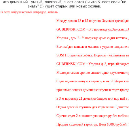
что домашний - умный, ласковый, знает лоток ( и что бывает если "не
знать" ))) Ищет старых или новых хозяев.
су найден черный лабрадор. кобель.
Между домов 13 и 15 по улице Земская третий день 
GUBERNSKI.COM • В 3 подъезде ул.Земская, д.6 си
Уездная , дом 2 . У подъезда дома сидит котёнок , 
Был найден кошеле в машине с утра по направлению
SOS! Потерялась собака. Породы - карликовая такс
GUBERNSKI.COM • Уездная д. 3, первый подъезд
Молодая семья срочно снимет одно-двухкомнатную 
Cдам однокомнатную квартиру в мкр.Губернский ул.З
принимаю заказы домашние штучные торты(медовик,
в 3-м подъезде 21 дома (на батарее или под ней в 
Отдам детский стульчик для кормления. Единственны
Срочно сдам 2-х комнатную квартиру без мебели. В 
Продам кухонный гарнитур. Цена 10000 рублей. То