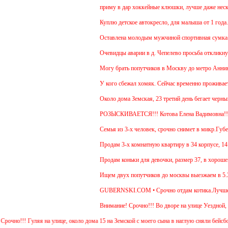
приму в дар хоккейные клюшки, лучше даже нескол
Куплю детское автокресло, для малыша от 1 года.
Оставлена молодым мужчиной спортивная сумка.
Очевидцы аварии в д. Чепелево просьба откликнуть
Могу брать попутчиков в Москву до метро Аннино. 
У кого сбежал хомяк. Сейчас временно проживает в 
Около дома Земская, 23 третий день бегает черный
РОЗЫСКИВАЕТСЯ!!! Котова Елена Вадимовна!
Семья из 3-х человек, срочно снимет в микр.Губерн
Продам 3-х комнатную квартиру в 34 корпусе, 14 эт
Продам коньки для девочки, размер 37, в хорошем 
Ищем двух попутчиков до москвы выезжаем в 5.30-5
GUBERNSKI.COM • Срочно отдам котика.Лучше для 
Внимание! Срочно!!! Во дворе на улице Уездной, 3 
но!!! Гуляя на улице, около дома 15 на Земской с моего сына в наглую сняли бейсболку