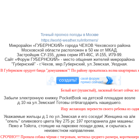
Точный прогноз погоды в Москве
https://world-weather.ru/informers/
Микрорайон «ГУБЕРНСКИЙ» города ЧЕХОВ Чеховского района
Московской области расположен в 50 км от МКАД.
Застройщик СУ-155, дома серии ИП-46С, И-155, И79-99.
Сайт «Форум ГУБЕРНСКИЙ» - место общения жителей микрорайона
"Губернский" - г.Чехов, мкр.Губернский, ул.Земская, Уездная.
бернском орудует банда "домушников"! По району прокатилась волна квартирных краж,
Белый кот (пушистый), ласковый бегает сейчас возл
Забыли электронную книжку PocketBook на детской площадке возле
д.10 на ул.Земская! Готовы отблагодарить нашедшего.
Ищу желающих перевести своего ребенка из садика 
Уважаемые жильцы д.1 по ул.Земская и его соседи! Женщина на а/м
"опель" оливкового цвета №у 275 рс 197 протаранила две машины:
Пежо и Тойота, стоящие на парковке позади дома, и скрылась в
неизвестном направлении.
НО!!! Пропала собака чёрная с тигровым, метиска среднего размера, короткошерстная. 