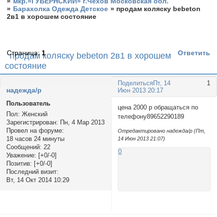
»
мкр.«ГУБЕРНСКИЙ» г.Чехов Московская обл.
»
Барахолка Одежда Детское
»
продам коляску bebeton
2в1 в хорошем состояние
Страница:
1
Ответить
продам коляску bebeton 2в1 в хорошем
состояние
Поделиться
Пт, 14
1
надежда/p
Июн 2013 20:17
Пользователь
цена 2000 р обращаться по
Пол:
Женский
телефону89652290189
Зарегистрирован
: Пн, 4 Мар 2013
Провел на форуме:
Отредактировано надежда/p (Пт,
18 часов 24 минуты
14 Июн 2013 21:07)
Сообщений:
22
0
Уважение:
[+0/-0]
Позитив:
[+0/-0]
Последний визит:
Вт, 14 Окт 2014 10:29