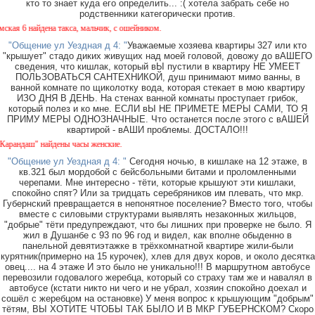
кто то знает куда его определить... :( хотела забрать себе но
родственники категорически против.
 6 найдена такса, мальчик, с ошейником.
"Общение ул Уездная д 4: "
Уважаемые хозяева квартиры 327 или кто
"крышует" стадо диких живущих над моей головой, довожу до вАШЕГО
сведения, что кишлак, который вЫ пустили в квартиру НЕ УМЕЕТ
ПОЛЬЗОВАТЬСЯ САНТЕХНИКОЙ, душ принимают мимо ванны, в
ванной комнате по щиколотку вода, которая стекает в мою квартиру
ИЗО ДНЯ В ДЕНЬ. На стенах ванной комнаты проступает грибок,
который полез и ко мне. ЕСЛИ вЫ НЕ ПРИМЕТЕ МЕРЫ САМИ, ТО Я
ПРИМУ МЕРЫ ОДНОЗНАЧНЫЕ. Что останется после этого с вАШЕЙ
квартирой - вАШИ проблемы. ДОСТАЛО!!!
ндаш" найдены часы женские.
"Общение ул Уездная д 4: "
Сегодня ночью, в кишлаке на 12 этаже, в
кв.321 был мордобой с бейсбольными битами и проломленными
черепами. Мне интересно - тёти, которые крышуют эти кишлаки,
спокойно спят? Или за тридцать серебряников им плевать, что мкр.
Губернский превращается в непонятное поселение? Вместо того, чтобы
вместе с силовыми структурами выявлять незаконных жильцов,
"добрые" тёти предупреждают, что бы лишних при проверке не было. Я
жил в Душанбе с 93 по 96 год и видел, как вполне обыденно в
панельной девятиэтажке в трёхкомнатной квартире жили-были
курятник(примерно на 15 курочек), хлев для двух коров, и около десятка
овец.... на 4 этаже И это было не уникально!!! В маршрутном автобусе
перевозили годовалого жеребца, который со страху там же и навалял в
автобусе (кстати никто ни чего и не убрал, хозяин спокойно доехал и
сошёл с жеребцом на остановке) У меня вопрос к крышующим "добрым"
тётям, ВЫ ХОТИТЕ ЧТОБЫ ТАК БЫЛО И В МКР ГУБЕРНСКОМ? Скоро