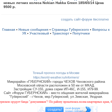
новых летних колеса Nokian Hakka Green 185/65/14 Цена
9500 р.
создать сайт-форум бесплатно
Главная
•
Новые сообщения
•
Страницы Губернского
•
Вопросы к
УК
•
Участковый
•
Транспорт
•
Попутчики
Точный прогноз погоды в Москве
https://world-weather.ru/informers/
Микрорайон «ГУБЕРНСКИЙ» города ЧЕХОВ Чеховского района
Московской области расположен в 50 км от МКАД.
Застройщик СУ-155, дома серии ИП-46С, И-155, И79-99.
Сайт «Форум ГУБЕРНСКИЙ» - место общения жителей микрорайона
"Губернский" - г.Чехов, мкр.Губернский, ул.Земская, Уездная.
ом орудует банда "домушников"! По району прокатилась волна квартирных краж, будьт