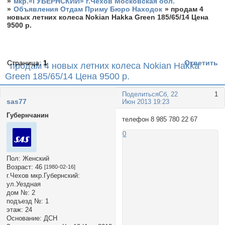
»
мкр.«ГУБЕРНСКИЙ» г.Чехов Московская обл.
»
Объявления Отдам Приму Бюро Находок
»
продам 4
новых летних колеса Nokian Hakka Green 185/65/14 Цена
9500 р.
Страница:
1
Ответить
продам 4 новых летних колеса Nokian Hakka
Green 185/65/14 Цена 9500 р.
Поделиться
Сб, 22
1
sas77
Июн 2013 19:23
Губернчанин
телефон 8 985 780 22 67
0
Пол:
Женский
Возраст:
46
[1980-02-16]
г.Чехов мкр.Губернский:
ул.Уездная
дом №:
2
подъезд №:
1
этаж:
24
Основание:
ДСН