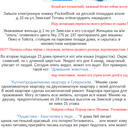
Белый кот (пушистый), ласковый бегает сейчас возле д
Забыли электронную книжку PocketBook на детской площадке возле
д.10 на ул.Земская! Готовы отблагодарить нашедшего.
Ищу желающих перевести своего ребенка из садика №11
Уважаемые жильцы д.1 по ул.Земская и его соседи! Женщина на а/м
"опель" оливкового цвета №у 275 рс 197 протаранила две машины:
Пежо и Тойота, стоящие на парковке позади дома, и скрылась в
неизвестном направлении.
Пропала собака чёрная с тигровым, метиска среднего размера, короткошерстная. Собака
Во втором подъезде 23 дома прячется кот или кошка (подросток). Окрас
сиамский, но с длинной шерстью. Увидел его дня 4 назад, зашуганый,
убегает от людей. Сегодня опять видел, может кто ищет. Вот примерно
такой кот:
"Домашние животные...: "
ищу попутчиков . может кто утром возит детей в сад ил
"Куплю/продам/меняю квартиру в Губернском.: "
Меняю свою
однокомнатную квартиру на двухкомнатную квартиру с моей доплатой.
В моей квартире сделан косметический ремонт. Квартира пригодна для
проживания. Могу оставить всю мебель, которая вся новая. Меняю на
двушку, предпочтительнее из 24-этажных высоток на Земской улице и
не ниже 15 этажа
Найдена собака. Порода такса. Мальчик. Ухоженная с о
"Пушистики - Хвостатики в беде...: "
У дома №6 бегает
щенок,чистенький,красивый. кто потерял?отзовитесь.... или может кому
нужен питомец,пригрейте песика.холода же.умрет бедолага. или может