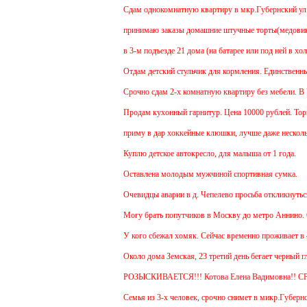
Cдам однокомнатную квартиру в мкр.Губернский ул.Земс
принимаю заказы домашние штучные торты(медовик, му
в 3-м подъезде 21 дома (на батарее или под ней в хол
Отдам детский стульчик для кормления. Единственный м
Срочно сдам 2-х комнатную квартиру без мебели. В Чех
Продам кухонный гарнитур. Цена 10000 рублей. Торг у
приму в дар хоккейные клюшки, лучше даже несколько
Куплю детское автокресло, для малыша от 1 года.
Оставлена молодым мужчиной спортивная сумка.
Очевидцы аварии в д. Чепелево просьба откликнуться.
Могу брать попутчиков в Москву до метро Аннино. Отъ
У кого сбежал хомяк. Сейчас временно проживает в 48 к
Около дома Земская, 23 третий день бегает черный гла
РОЗЫСКИВАЕТСЯ!!! Котова Елена Вадимовна!! С
Семья из 3-х человек, срочно снимет в микр.Губернски