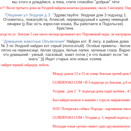
мы этого и дождёмся, а пока, спите спокойно "добрые" тёти
Возле третьего дома на Уездной найдена кошечка (домашняя, около 5 месяцев). Окрас - 
"Общение ул Уездная д 3: "
Здравствуйте. Уездная дом 3 подъезд 1.
Отзовитесь, пожалуйста, Алексей, неравнодушный к щенку немецкой
овчарки (у Вас есть взрослая кошка, Вы работаете в Подольске).
Кристина.
по ул. Земская 5 уже около месяца проживает кот. Персиковый окрас, не кастрирован, в
"Домашние животные Объявления":
Найден кот. В лесу, в районе дома
№ 3 по Уездной найден кот серый (полосатый). Особые приметы - белое
пятно на переносице, белая грудка, белые лапки, зеленые глаза. Видно
что домашний - умный, ласковый, знает лоток ( и что бывает если "не
знать" ))) Ищет старых или новых хозяев.
ден черный лабрадор. кобель.
Между домов 13 и 15 по улице Земская третий день бег
GUBERNSKI.COM • В 3 подъезде ул.Земская, д.6 сидит
Уездная , дом 2 . У подъезда дома сидит котёнок , 4-5
Был найден кошеле в машине с утра по направлению в 
SOS! Потерялась собака. Породы - карликовая такса. 
GUBERNSKI.COM • Уездная д. 3, первый подъезд си
Молодая семья срочно снимет одно-двухкомнатную ква