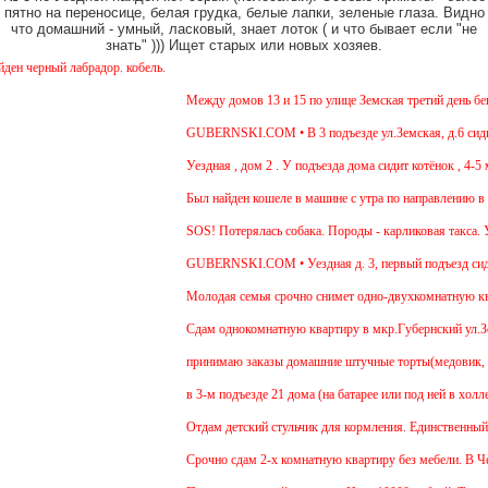
пятно на переносице, белая грудка, белые лапки, зеленые глаза. Видно
что домашний - умный, ласковый, знает лоток ( и что бывает если "не
знать" ))) Ищет старых или новых хозяев.
 черный лабрадор. кобель.
Между домов 13 и 15 по улице Земская третий день бега
GUBERNSKI.COM • В 3 подъезде ул.Земская, д.6 сидит 
Уездная , дом 2 . У подъезда дома сидит котёнок , 4-5 м
Был найден кошеле в машине с утра по направлению в М
SOS! Потерялась собака. Породы - карликовая такса. Ув
GUBERNSKI.COM • Уездная д. 3, первый подъезд сид
Молодая семья срочно снимет одно-двухкомнатную кварт
Cдам однокомнатную квартиру в мкр.Губернский ул.Земск
принимаю заказы домашние штучные торты(медовик, мура
в 3-м подъезде 21 дома (на батарее или под ней в холл
Отдам детский стульчик для кормления. Единственный мин
Срочно сдам 2-х комнатную квартиру без мебели. В Чехов