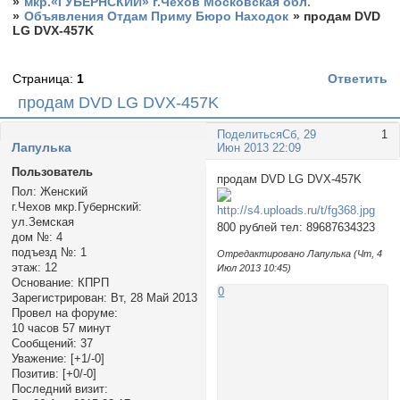
»
мкр.«ГУБЕРНСКИЙ» г.Чехов Московская обл.
»
Объявления Отдам Приму Бюро Находок
»
продам DVD
LG DVX-457K
Страница:
1
Ответить
продам DVD LG DVX-457K
Поделиться
Сб, 29
1
Лапулька
Июн 2013 22:09
Пользователь
продам DVD LG DVX-457K
Пол:
Женский
г.Чехов мкр.Губернский:
ул.Земская
800 рублей тел: 89687634323
дом №:
4
подъезд №:
1
Отредактировано Лапулька (Чт, 4
этаж:
12
Июл 2013 10:45)
Основание:
КПРП
0
Зарегистрирован
: Вт, 28 Май 2013
Провел на форуме:
10 часов 57 минут
Сообщений:
37
Уважение:
[+1/-0]
Позитив:
[+0/-0]
Последний визит: