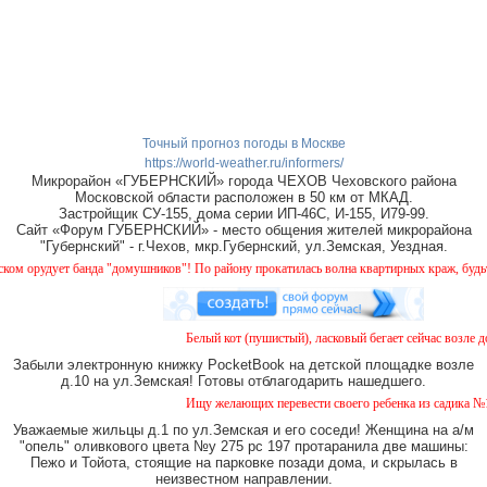
Точный прогноз погоды в Москве
https://world-weather.ru/informers/
Микрорайон «ГУБЕРНСКИЙ» города ЧЕХОВ Чеховского района
Московской области расположен в 50 км от МКАД.
Застройщик СУ-155, дома серии ИП-46С, И-155, И79-99.
Сайт «Форум ГУБЕРНСКИЙ» - место общения жителей микрорайона
"Губернский" - г.Чехов, мкр.Губернский, ул.Земская, Уездная.
орудует банда "домушников"! По району прокатилась волна квартирных краж, будьте б
Белый кот (пушистый), ласковый бегает сейчас возле дом
Забыли электронную книжку PocketBook на детской площадке возле
д.10 на ул.Земская! Готовы отблагодарить нашедшего.
Ищу желающих перевести своего ребенка из садика №11 
Уважаемые жильцы д.1 по ул.Земская и его соседи! Женщина на а/м
"опель" оливкового цвета №у 275 рс 197 протаранила две машины:
Пежо и Тойота, стоящие на парковке позади дома, и скрылась в
неизвестном направлении.