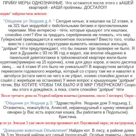
ПРИМУ МЕРЫ ОДНОЗНАЧНЫЕ. Что останется после этого с вАШЕЙ
квартирой - вАШИ проблемы. ДОСТАЛО!!!
ш" найдены часы женские.
"Общение ул Уездная д 4: "
Сегодня ночью, в кишлаке на 12 этаже, в
кв.321 был мордобой с бейсбольными битами и проломленными
черепами. Мне интересно - тёти, которые крышуют эти кишлаки,
спокойно спят? Или за тридцать серебряников им плевать, что мкр.
Губернский превращается в непонятное поселение? Вместо того, чтобы
вместе с силовыми структурами выявлять незаконных жильцов,
"добрые" тёти предупреждают, что бы лишних при проверке не было. Я
жил в Душанбе с 93 по 96 год и видел, как вполне обыденно в
панельной девятиэтажке в трёхкомнатной квартире жили-были
курятник(примерно на 15 курочек), хлев для двух коров, и около десятка
овец.... на 4 этаже И это было не уникально!!! В маршрутном автобусе
перевозили годовалого жеребца, который со страху там же и навалял в
автобусе (кстати никто ни чего и не убрал, хозяин спокойно доехал и
сошёл с жеребцом на остановке) У меня вопрос к крышующим "добрым"
тётям, ВЫ ХОТИТЕ ЧТОБЫ ТАК БЫЛО И В МКР ГУБЕРНСКОМ? Скоро
мы этого и дождёмся, а пока, спите спокойно "добрые" тёти
е третьего дома на Уездной найдена кошечка (домашняя, около 5 месяцев). Окрас - кам
"Общение ул Уездная д 3: "
Здравствуйте. Уездная дом 3 подъезд 1.
Отзовитесь, пожалуйста, Алексей, неравнодушный к щенку немецкой
овчарки (у Вас есть взрослая кошка, Вы работаете в Подольске).
Кристина.
ул. Земская 5 уже около месяца проживает кот. Персиковый окрас, не кастрирован, возр
"Домашние животные Объявления":
Найден кот. В лесу, в районе дома
№ 3 по Уездной найден кот серый (полосатый). Особые приметы - белое