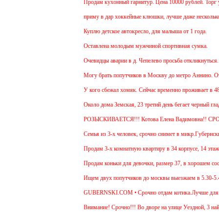
Продам кухонный гарнитур. Цена 10000 рублей. Торг ум
приму в дар хоккейные клюшки, лучше даже несколько:)
Куплю детское автокресло, для малыша от 1 года.
Оставлена молодым мужчиной спортивная сумка.
Очевидцы аварии в д. Чепелево просьба откликнуться.
Могу брать попутчиков в Москву до метро Аннино. Отъез
У кого сбежал хомяк. Сейчас временно проживает в 48 кв
Около дома Земская, 23 третий день бегает черный глад
РОЗЫСКИВАЕТСЯ!!! Котова Елена Вадимовна!! СР
Семья из 3-х человек, срочно снимет в микр.Губернский 
Продам 3-х комнатную квартиру в 34 корпусе, 14 этаж, о
Продам коньки для девочки, размер 37, в хорошем сост
Ищем двух попутчиков до москвы выезжаем в 5.30-5.45 и
GUBERNSKI.COM • Срочно отдам котика.Лучше для прожи
Внимание! Срочно!!! Во дворе на улице Уездной, 3 найд