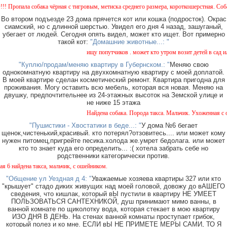
пала собака чёрная с тигровым, метиска среднего размера, короткошерстная. Собака пу
Во втором подъезде 23 дома прячется кот или кошка (подросток). Окрас
сиамский, но с длинной шерстью. Увидел его дня 4 назад, зашуганый,
убегает от людей. Сегодня опять видел, может кто ищет. Вот примерно
такой кот:
"Домашние животные...: "
ищу попутчиков . может кто утром возит детей в сад или 
"Куплю/продам/меняю квартиру в Губернском.: "
Меняю свою
однокомнатную квартиру на двухкомнатную квартиру с моей доплатой.
В моей квартире сделан косметический ремонт. Квартира пригодна для
проживания. Могу оставить всю мебель, которая вся новая. Меняю на
двушку, предпочтительнее из 24-этажных высоток на Земской улице и
не ниже 15 этажа
Найдена собака. Порода такса. Мальчик. Ухоженная с ош
"Пушистики - Хвостатики в беде...: "
У дома №6 бегает
щенок,чистенький,красивый. кто потерял?отзовитесь.... или может кому
нужен питомец,пригрейте песика.холода же.умрет бедолага. или может
кто то знает куда его определить... :( хотела забрать себе но
родственники категорически против.
найдена такса, мальчик, с ошейником.
"Общение ул Уездная д 4: "
Уважаемые хозяева квартиры 327 или кто
"крышует" стадо диких живущих над моей головой, довожу до вАШЕГО
сведения, что кишлак, который вЫ пустили в квартиру НЕ УМЕЕТ
ПОЛЬЗОВАТЬСЯ САНТЕХНИКОЙ, душ принимают мимо ванны, в
ванной комнате по щиколотку вода, которая стекает в мою квартиру
ИЗО ДНЯ В ДЕНЬ. На стенах ванной комнаты проступает грибок,
который полез и ко мне. ЕСЛИ вЫ НЕ ПРИМЕТЕ МЕРЫ САМИ, ТО Я