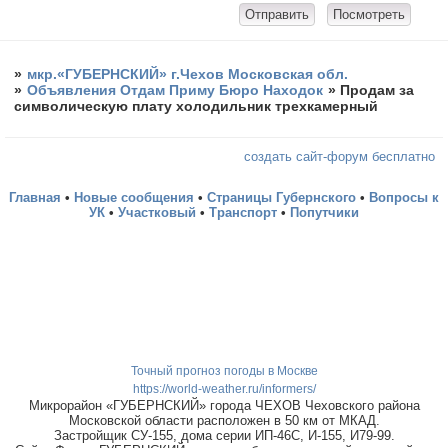
»
мкр.«ГУБЕРНСКИЙ» г.Чехов Московская обл.
»
Объявления Отдам Приму Бюро Находок
»
Продам за
символическую плату холодильник трехкамерный
создать сайт-форум бесплатно
Главная
•
Новые сообщения
•
Страницы Губернского
•
Вопросы к
УК
•
Участковый
•
Транспорт
•
Попутчики
Точный прогноз погоды в Москве
https://world-weather.ru/informers/
Микрорайон «ГУБЕРНСКИЙ» города ЧЕХОВ Чеховского района
Московской области расположен в 50 км от МКАД.
Застройщик СУ-155, дома серии ИП-46С, И-155, И79-99.