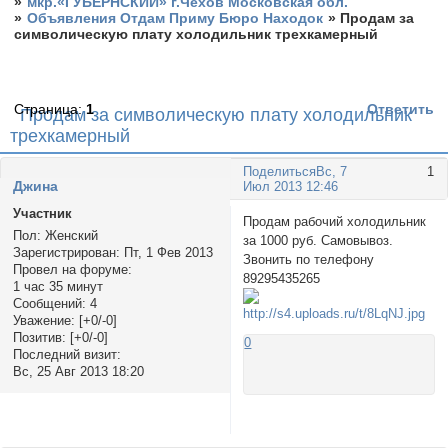
»
мкр.«ГУБЕРНСКИЙ» г.Чехов Московская обл.
»
Объявления Отдам Приму Бюро Находок
»
Продам за
символическую плату холодильник трехкамерный
Страница:
1
Ответить
Продам за символическую плату холодильник
трехкамерный
Поделиться
Вс, 7
1
Джина
Июл 2013 12:46
Участник
Продам рабочий холодильник
Пол:
Женский
за 1000 руб. Самовывоз.
Зарегистрирован
: Пт, 1 Фев 2013
Звонить по телефону
Провел на форуме:
89295435265
1 час 35 минут
Сообщений:
4
Уважение:
[+0/-0]
Позитив:
[+0/-0]
0
Последний визит:
Вс, 25 Авг 2013 18:20