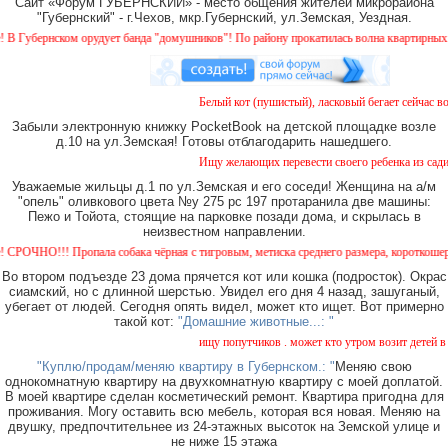
Сайт «Форум ГУБЕРНСКИЙ» - место общения жителей микрорайона
"Губернский" - г.Чехов, мкр.Губернский, ул.Земская, Уездная.
убернском орудует банда "домушников"! По району прокатилась волна квартирных краж
Белый кот (пушистый), ласковый бегает сейчас воз
Забыли электронную книжку PocketBook на детской площадке возле
д.10 на ул.Земская! Готовы отблагодарить нашедшего.
Ищу желающих перевести своего ребенка из садика
Уважаемые жильцы д.1 по ул.Земская и его соседи! Женщина на а/м
"опель" оливкового цвета №у 275 рс 197 протаранила две машины:
Пежо и Тойота, стоящие на парковке позади дома, и скрылась в
неизвестном направлении.
ЧНО!!! Пропала собака чёрная с тигровым, метиска среднего размера, короткошерстная.
Во втором подъезде 23 дома прячется кот или кошка (подросток). Окрас
сиамский, но с длинной шерстью. Увидел его дня 4 назад, зашуганый,
убегает от людей. Сегодня опять видел, может кто ищет. Вот примерно
такой кот:
"Домашние животные...: "
ищу попутчиков . может кто утром возит детей в са
"Куплю/продам/меняю квартиру в Губернском.: "
Меняю свою
однокомнатную квартиру на двухкомнатную квартиру с моей доплатой.
В моей квартире сделан косметический ремонт. Квартира пригодна для
проживания. Могу оставить всю мебель, которая вся новая. Меняю на
двушку, предпочтительнее из 24-этажных высоток на Земской улице и
не ниже 15 этажа