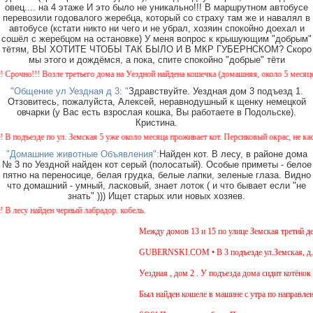
овец.... на 4 этаже И это было не уникально!!! В маршрутном автобусе
перевозили годовалого жеребца, который со страху там же и навалял в
автобусе (кстати никто ни чего и не убрал, хозяин спокойно доехал и
сошёл с жеребцом на остановке) У меня вопрос к крышующим "добрым"
тётям, ВЫ ХОТИТЕ ЧТОБЫ ТАК БЫЛО И В МКР ГУБЕРНСКОМ? Скоро
мы этого и дождёмся, а пока, спите спокойно "добрые" тёти
чно!!! Возле третьего дома на Уездной найдена кошечка (домашняя, около 5 месяцев). О
"Общение ул Уездная д 3: "
Здравствуйте. Уездная дом 3 подъезд 1.
Отзовитесь, пожалуйста, Алексей, неравнодушный к щенку немецкой
овчарки (у Вас есть взрослая кошка, Вы работаете в Подольске).
Кристина.
одъезде по ул. Земская 5 уже около месяца проживает кот. Персиковый окрас, не кастрир
"Домашние животные Объявления":
Найден кот. В лесу, в районе дома
№ 3 по Уездной найден кот серый (полосатый). Особые приметы - белое
пятно на переносице, белая грудка, белые лапки, зеленые глаза. Видно
что домашний - умный, ласковый, знает лоток ( и что бывает если "не
знать" ))) Ищет старых или новых хозяев.
есу найден черный лабрадор. кобель.
Между домов 13 и 15 по улице Земская третий день
GUBERNSKI.COM • В 3 подъезде ул.Земская, д.6 с
Уездная , дом 2 . У подъезда дома сидит котёнок ,
Был найден кошеле в машине с утра по направлени