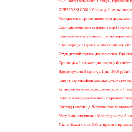
SOS! Потерялась собака. Породы - карликовая так
GUBERNSKI.COM • Уездная д. 3, первый подъез
Молодая семья срочно снимет одно-двухкомнатную 
Cдам однокомнатную квартиру в мкр.Губернский ул.
принимаю заказы домашние штучные торты(медовик,
в 3-м подъезде 21 дома (на батарее или под ней в
Отдам детский стульчик для кормления. Единственны
Срочно сдам 2-х комнатную квартиру без мебели. В 
Продам кухонный гарнитур. Цена 10000 рублей. То
приму в дар хоккейные клюшки, лучше даже нескол
Куплю детское автокресло, для малыша от 1 года.
Оставлена молодым мужчиной спортивная сумка.
Очевидцы аварии в д. Чепелево просьба откликнуть
Могу брать попутчиков в Москву до метро Аннино. 
У кого сбежал хомяк. Сейчас временно проживает в 