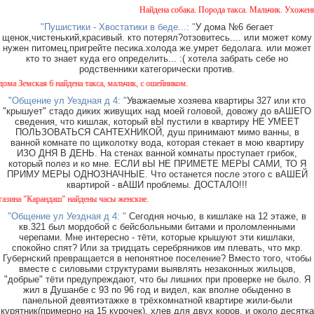
Найдена собака. Порода такса. Мальчик. Ухоженная
"Пушистики - Хвостатики в беде...: "
У дома №6 бегает
щенок,чистенький,красивый. кто потерял?отзовитесь.... или может кому
нужен питомец,пригрейте песика.холода же.умрет бедолага. или может
кто то знает куда его определить... :( хотела забрать себе но
родственники категорически против.
 Земская 6 найдена такса, мальчик, с ошейником.
"Общение ул Уездная д 4: "
Уважаемые хозяева квартиры 327 или кто
"крышует" стадо диких живущих над моей головой, довожу до вАШЕГО
сведения, что кишлак, который вЫ пустили в квартиру НЕ УМЕЕТ
ПОЛЬЗОВАТЬСЯ САНТЕХНИКОЙ, душ принимают мимо ванны, в
ванной комнате по щиколотку вода, которая стекает в мою квартиру
ИЗО ДНЯ В ДЕНЬ. На стенах ванной комнаты проступает грибок,
который полез и ко мне. ЕСЛИ вЫ НЕ ПРИМЕТЕ МЕРЫ САМИ, ТО Я
ПРИМУ МЕРЫ ОДНОЗНАЧНЫЕ. Что останется после этого с вАШЕЙ
квартирой - вАШИ проблемы. ДОСТАЛО!!!
а "Карандаш" найдены часы женские.
"Общение ул Уездная д 4: "
Сегодня ночью, в кишлаке на 12 этаже, в
кв.321 был мордобой с бейсбольными битами и проломленными
черепами. Мне интересно - тёти, которые крышуют эти кишлаки,
спокойно спят? Или за тридцать серебряников им плевать, что мкр.
Губернский превращается в непонятное поселение? Вместо того, чтобы
вместе с силовыми структурами выявлять незаконных жильцов,
"добрые" тёти предупреждают, что бы лишних при проверке не было. Я
жил в Душанбе с 93 по 96 год и видел, как вполне обыденно в
панельной девятиэтажке в трёхкомнатной квартире жили-были
курятник(примерно на 15 курочек), хлев для двух коров, и около десятка