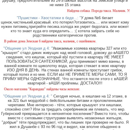
двушку, предпочтительнее из 24-этажных высоток на Земской улице и
не ниже 15 этажа
Найдена собака. Порода такса. Мальчик. Ухо
"Пушистики - Хвостатики в беде...: "
У дома №6 бегает
щенок,чистенький,красивый. кто потерял?отзовитесь.... или может кому
нужен питомец,пригрейте песика.холода же.умрет бедолага. или может
кто то знает куда его определить... :( хотела забрать себе но
родственники категорически против.
 районе дома Земская 6 найдена такса, мальчик, с ошейником.
"Общение ул Уездная д 4: "
Уважаемые хозяева квартиры 327 или кто
"крышует" стадо диких живущих над моей головой, довожу до вАШЕГО
сведения, что кишлак, который вЫ пустили в квартиру НЕ УМЕЕТ
ПОЛЬЗОВАТЬСЯ САНТЕХНИКОЙ, душ принимают мимо ванны, в
ванной комнате по щиколотку вода, которая стекает в мою квартиру
ИЗО ДНЯ В ДЕНЬ. На стенах ванной комнаты проступает грибок,
который полез и ко мне. ЕСЛИ вЫ НЕ ПРИМЕТЕ МЕРЫ САМИ, ТО Я
ПРИМУ МЕРЫ ОДНОЗНАЧНЫЕ. Что останется после этого с вАШЕЙ
квартирой - вАШИ проблемы. ДОСТАЛО!!!
коло магазина "Карандаш" найдены часы женские.
"Общение ул Уездная д 4: "
Сегодня ночью, в кишлаке на 12 этаже, в
кв.321 был мордобой с бейсбольными битами и проломленными
черепами. Мне интересно - тёти, которые крышуют эти кишлаки,
спокойно спят? Или за тридцать серебряников им плевать, что мкр.
Губернский превращается в непонятное поселение? Вместо того, чтобы
вместе с силовыми структурами выявлять незаконных жильцов,
"добрые" тёти предупреждают, что бы лишних при проверке не было. Я
жил в Душанбе с 93 по 96 год и видел, как вполне обыденно в