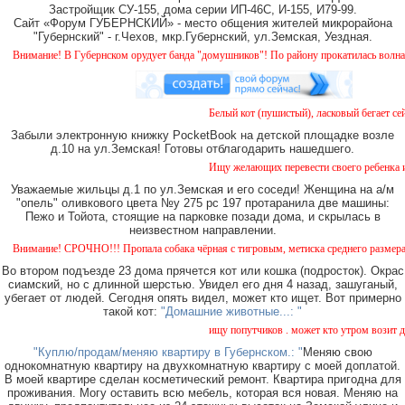
Застройщик СУ-155, дома серии ИП-46С, И-155, И79-99.
Сайт «Форум ГУБЕРНСКИЙ» - место общения жителей микрорайона
"Губернский" - г.Чехов, мкр.Губернский, ул.Земская, Уездная.
нимание! В Губернском орудует банда "домушников"! По району прокатилась волна квар
Белый кот (пушистый), ласковый бегает сейч
Забыли электронную книжку PocketBook на детской площадке возле
д.10 на ул.Земская! Готовы отблагодарить нашедшего.
Ищу желающих перевести своего ребенка из с
Уважаемые жильцы д.1 по ул.Земская и его соседи! Женщина на а/м
"опель" оливкового цвета №у 275 рс 197 протаранила две машины:
Пежо и Тойота, стоящие на парковке позади дома, и скрылась в
неизвестном направлении.
нимание! СРОЧНО!!! Пропала собака чёрная с тигровым, метиска среднего размера, коро
Во втором подъезде 23 дома прячется кот или кошка (подросток). Окрас
сиамский, но с длинной шерстью. Увидел его дня 4 назад, зашуганый,
убегает от людей. Сегодня опять видел, может кто ищет. Вот примерно
такой кот:
"Домашние животные...: "
ищу попутчиков . может кто утром возит дете
"Куплю/продам/меняю квартиру в Губернском.: "
Меняю свою
однокомнатную квартиру на двухкомнатную квартиру с моей доплатой.
В моей квартире сделан косметический ремонт. Квартира пригодна для
проживания. Могу оставить всю мебель, которая вся новая. Меняю на