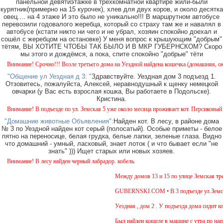
панельной девятиэтажке в трёхкомнатной квартире жили-были
курятник(примерно на 15 курочек), хлев для двух коров, и около десятка
овец.... на 4 этаже И это было не уникально!!! В маршрутном автобусе
перевозили годовалого жеребца, который со страху там же и навалял в
автобусе (кстати никто ни чего и не убрал, хозяин спокойно доехал и
сошёл с жеребцом на остановке) У меня вопрос к крышующим "добрым"
тётям, ВЫ ХОТИТЕ ЧТОБЫ ТАК БЫЛО И В МКР ГУБЕРНСКОМ? Скоро
мы этого и дождёмся, а пока, спите спокойно "добрые" тёти
нимание! Срочно!!! Возле третьего дома на Уездной найдена кошечка (домашняя, около 5
"Общение ул Уездная д 3: "
Здравствуйте. Уездная дом 3 подъезд 1.
Отзовитесь, пожалуйста, Алексей, неравнодушный к щенку немецкой
овчарки (у Вас есть взрослая кошка, Вы работаете в Подольске).
Кристина.
нимание! В подъезде по ул. Земская 5 уже около месяца проживает кот. Персиковый окрас
"Домашние животные Объявления":
Найден кот. В лесу, в районе дома
№ 3 по Уездной найден кот серый (полосатый). Особые приметы - белое
пятно на переносице, белая грудка, белые лапки, зеленые глаза. Видно
что домашний - умный, ласковый, знает лоток ( и что бывает если "не
знать" ))) Ищет старых или новых хозяев.
нимание! В лесу найден черный лабрадор. кобель.
Между домов 13 и 15 по улице Земская трети
GUBERNSKI.COM • В 3 подъезде ул.Земская, 
Уездная , дом 2 . У подъезда дома сидит кот
Был найден кошеле в машине с утра по напр