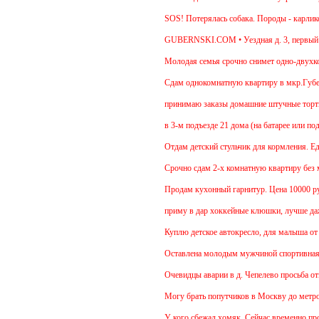
SOS! Потерялась собака. Породы - карликова
GUBERNSKI.COM • Уездная д. 3, первый п
Молодая семья срочно снимет одно-двухкомн
Cдам однокомнатную квартиру в мкр.Губернск
принимаю заказы домашние штучные торты(ме
в 3-м подъезде 21 дома (на батарее или под
Отдам детский стульчик для кормления. Единс
Срочно сдам 2-х комнатную квартиру без мебе
Продам кухонный гарнитур. Цена 10000 рубл
приму в дар хоккейные клюшки, лучше даже 
Куплю детское автокресло, для малыша от 1 
Оставлена молодым мужчиной спортивная с
Очевидцы аварии в д. Чепелево просьба откл
Могу брать попутчиков в Москву до метро Ан
У кого сбежал хомяк. Сейчас временно прожив