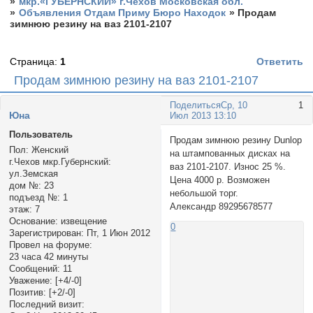
»
мкр.«ГУБЕРНСКИЙ» г.Чехов Московская обл.
»
Объявления Отдам Приму Бюро Находок
»
Продам
зимнюю резину на ваз 2101-2107
Страница:
1
Ответить
Продам зимнюю резину на ваз 2101-2107
Поделиться
Ср, 10
1
Юна
Июл 2013 13:10
Пользователь
Продам зимнюю резину Dunlop
Пол:
Женский
на штампованных дисках на
г.Чехов мкр.Губернский:
ваз 2101-2107. Износ 25 %.
ул.Земская
Цена 4000 р. Возможен
дом №:
23
небольшой торг.
подъезд №:
1
Александр 89295678577
этаж:
7
Основание:
извещение
0
Зарегистрирован
: Пт, 1 Июн 2012
Провел на форуме:
23 часа 42 минуты
Сообщений:
11
Уважение:
[+4/-0]
Позитив:
[+2/-0]
Последний визит: