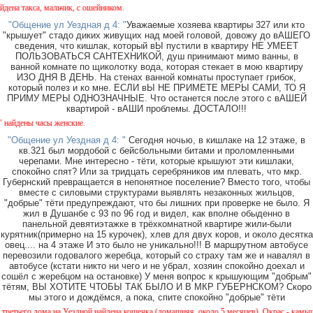
 такса, мальчик, с ошейником.
"Общение ул Уездная д 4: "
Уважаемые хозяева квартиры 327 или кто
"крышует" стадо диких живущих над моей головой, довожу до вАШЕГО
сведения, что кишлак, который вЫ пустили в квартиру НЕ УМЕЕТ
ПОЛЬЗОВАТЬСЯ САНТЕХНИКОЙ, душ принимают мимо ванны, в
ванной комнате по щиколотку вода, которая стекает в мою квартиру
ИЗО ДНЯ В ДЕНЬ. На стенах ванной комнаты проступает грибок,
который полез и ко мне. ЕСЛИ вЫ НЕ ПРИМЕТЕ МЕРЫ САМИ, ТО Я
ПРИМУ МЕРЫ ОДНОЗНАЧНЫЕ. Что останется после этого с вАШЕЙ
квартирой - вАШИ проблемы. ДОСТАЛО!!!
ены часы женские.
"Общение ул Уездная д 4: "
Сегодня ночью, в кишлаке на 12 этаже, в
кв.321 был мордобой с бейсбольными битами и проломленными
черепами. Мне интересно - тёти, которые крышуют эти кишлаки,
спокойно спят? Или за тридцать серебряников им плевать, что мкр.
Губернский превращается в непонятное поселение? Вместо того, чтобы
вместе с силовыми структурами выявлять незаконных жильцов,
"добрые" тёти предупреждают, что бы лишних при проверке не было. Я
жил в Душанбе с 93 по 96 год и видел, как вполне обыденно в
панельной девятиэтажке в трёхкомнатной квартире жили-были
курятник(примерно на 15 курочек), хлев для двух коров, и около десятка
овец.... на 4 этаже И это было не уникально!!! В маршрутном автобусе
перевозили годовалого жеребца, который со страху там же и навалял в
автобусе (кстати никто ни чего и не убрал, хозяин спокойно доехал и
сошёл с жеребцом на остановке) У меня вопрос к крышующим "добрым"
тётям, ВЫ ХОТИТЕ ЧТОБЫ ТАК БЫЛО И В МКР ГУБЕРНСКОМ? Скоро
мы этого и дождёмся, а пока, спите спокойно "добрые" тёти
его дома на Уездной найдена кошечка (домашняя, около 5 месяцев). Окрас - камышовый, 