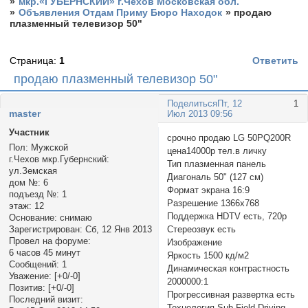
»
мкр.«ГУБЕРНСКИЙ» г.Чехов Московская обл.
»
Объявления Отдам Приму Бюро Находок
»
продаю
плазменный телевизор 50"
Страница:
1
Ответить
продаю плазменный телевизор 50"
Поделиться
Пт, 12
1
master
Июл 2013 09:56
Участник
срочно продаю LG 50PQ200R
Пол:
Мужской
цена14000р тел.в личку
г.Чехов мкр.Губернский:
Тип плазменная панель
ул.Земская
Диагональ 50" (127 см)
дом №:
6
Формат экрана 16:9
подъезд №:
1
Разрешение 1366x768
этаж:
12
Поддержка HDTV есть, 720p
Основание:
снимаю
Стереозвук есть
Зарегистрирован
: Сб, 12 Янв 2013
Провел на форуме:
Изображение
6 часов 45 минут
Яркость 1500 кд/м2
Сообщений:
1
Динамическая контрастность
Уважение:
[+0/-0]
2000000:1
Позитив:
[+0/-0]
Прогрессивная развертка есть
Последний визит:
Технология Sub-Field Driving