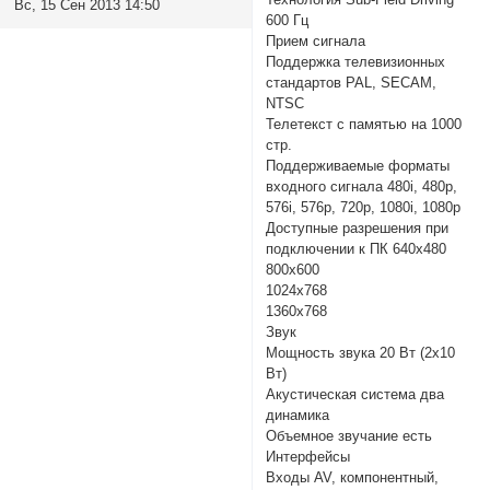
Вс, 15 Сен 2013 14:50
600 Гц
Прием сигнала
Поддержка телевизионных
стандартов PAL, SECAM,
NTSC
Телетекст с памятью на 1000
стр.
Поддерживаемые форматы
входного сигнала 480i, 480p,
576i, 576p, 720p, 1080i, 1080p
Доступные разрешения при
подключении к ПК 640x480
800x600
1024x768
1360x768
Звук
Мощность звука 20 Вт (2х10
Вт)
Акустическая система два
динамика
Объемное звучание есть
Интерфейсы
Входы AV, компонентный,