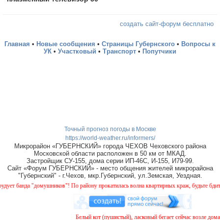
создать сайт-форум бесплатно
Главная
•
Новые сообщения
•
Страницы Губернского
•
Вопросы к
УК
•
Участковый
•
Транспорт
•
Попутчики
Точный прогноз погоды в Москве
https://world-weather.ru/informers/
Микрорайон «ГУБЕРНСКИЙ» города ЧЕХОВ Чеховского района
Московской области расположен в 50 км от МКАД.
Застройщик СУ-155, дома серии ИП-46С, И-155, И79-99.
Сайт «Форум ГУБЕРНСКИЙ» - место общения жителей микрорайона
"Губернский" - г.Чехов, мкр.Губернский, ул.Земская, Уездная.
 банда "домушников"! По району прокатилась волна квартирных краж, будьте бдительн
Белый кот (пушистый), ласковый бегает сейчас возле дома №