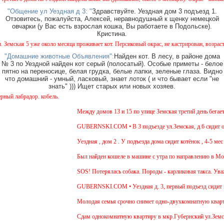
"Общение ул Уездная д 3: "
Здравствуйте. Уездная дом 3 подъезд 1.
Отзовитесь, пожалуйста, Алексей, неравнодушный к щенку немецкой
овчарки (у Вас есть взрослая кошка, Вы работаете в Подольске).
Кристина.
ская 5 уже около месяца проживает кот. Персиковый окрас, не кастрирован, возраст мене
"Домашние животные Объявления":
Найден кот. В лесу, в районе дома
№ 3 по Уездной найден кот серый (полосатый). Особые приметы - белое
пятно на переносице, белая грудка, белые лапки, зеленые глаза. Видно
что домашний - умный, ласковый, знает лоток ( и что бывает если "не
знать" ))) Ищет старых или новых хозяев.
лабрадор. кобель.
Между домов 13 и 15 по улице Земская третий день бегает с
GUBERNSKI.COM • В 3 подъезде ул.Земская, д.6 сидит очен
Уездная , дом 2 . У подъезда дома сидит котёнок , 4-5 мес 
Был найден кошеле в машине с утра по направлению в Москв
SOS! Потерялась собака. Породы - карликовая такса. Уважа
GUBERNSKI.COM • Уездная д. 3, первый подъезд сидит 
Молодая семья срочно снимет одно-двухкомнатную квартиру
Cдам однокомнатную квартиру в мкр.Губернский ул.Земская. 