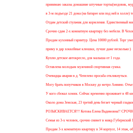
принимаю заказы домашние штучные торты(медовик, муравей
в 3-м подъезде 21 дома (на батарее или под ней в холле) т
Отдам детский стульчик для кормления. Единственный минус -
Срочно сдам 2-х комнатную квартиру без мебели. В Чехове бу
Продам кухонный гарнитур. Цена 10000 рублей. Торг уместе
приму в дар хоккейные клюшки, лучше даже несколько:)
Куплю детское автокресло, для малыша от 1 года.
Оставлена молодым мужчиной спортивная сумка.
Очевидцы аварии в д. Чепелево просьба откликнуться.
Могу брать попутчиков в Москву до метро Аннино. Отъезд 6
У кого сбежал хомяк. Сейчас временно проживает в 48 кварти
Около дома Земская, 23 третий день бегает черный гладкоше
РОЗЫСКИВАЕТСЯ!!! Котова Елена Вадимовна!! СРОЧН
Семья из 3-х человек, срочно снимет в микр.Губернский 1 и
Продам 3-х комнатную квартиру в 34 корпусе, 14 этаж, общ. 