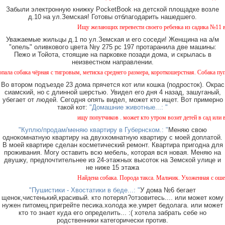
Забыли электронную книжку PocketBook на детской площадке возле
д.10 на ул.Земская! Готовы отблагодарить нашедшего.
Ищу желающих перевести своего ребенка из садика №11 в са
Уважаемые жильцы д.1 по ул.Земская и его соседи! Женщина на а/м
"опель" оливкового цвета №у 275 рс 197 протаранила две машины:
Пежо и Тойота, стоящие на парковке позади дома, и скрылась в
неизвестном направлении.
ака чёрная с тигровым, метиска среднего размера, короткошерстная. Собака пугливая, 
Во втором подъезде 23 дома прячется кот или кошка (подросток). Окрас
сиамский, но с длинной шерстью. Увидел его дня 4 назад, зашуганый,
убегает от людей. Сегодня опять видел, может кто ищет. Вот примерно
такой кот:
"Домашние животные...: "
ищу попутчиков . может кто утром возит детей в сад или в ш
"Куплю/продам/меняю квартиру в Губернском.: "
Меняю свою
однокомнатную квартиру на двухкомнатную квартиру с моей доплатой.
В моей квартире сделан косметический ремонт. Квартира пригодна для
проживания. Могу оставить всю мебель, которая вся новая. Меняю на
двушку, предпочтительнее из 24-этажных высоток на Земской улице и
не ниже 15 этажа
Найдена собака. Порода такса. Мальчик. Ухоженная с ошейни
"Пушистики - Хвостатики в беде...: "
У дома №6 бегает
щенок,чистенький,красивый. кто потерял?отзовитесь.... или может кому
нужен питомец,пригрейте песика.холода же.умрет бедолага. или может
кто то знает куда его определить... :( хотела забрать себе но
родственники категорически против.