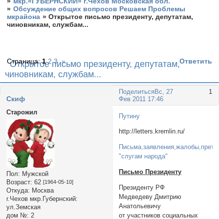
»
мкр.«ГУБЕРНСКИЙ» г.Чехов Московская обл.
»
Обсуждение общих вопросов Решаем Проблемы
мкрайона
»
Открытое письмо президенту, депутатам,
чиновникам, службам...
Страница:
1
2
3
»
Ответить
Открытое письмо президенту, депутатам,
чиновникам, службам...
Поделиться
Вс, 27
1
Cкиф
Фев 2011 17:46
Старожил
Путину
http://letters.kremlin.ru/
Письма,заявления,жалобы,прете
"слугам народа"
Письмо Президенту
Пол:
Мужской
Возраст:
62
[1964-05-10]
Президенту РФ
Откуда:
Москва
Медведеву Дмитрию
г.Чехов мкр.Губернский:
Анатольевичу
ул.Земская
от участников социальных
дом №:
2