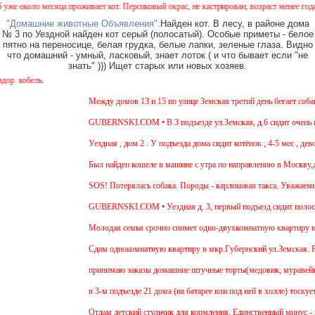
 около месяца проживает кот. Персиковый окрас, не кастрирован, возраст менее года, ух
"Домашние животные Объявления":
Найден кот. В лесу, в районе дома
№ 3 по Уездной найден кот серый (полосатый). Особые приметы - белое
пятно на переносице, белая грудка, белые лапки, зеленые глаза. Видно
что домашний - умный, ласковый, знает лоток ( и что бывает если "не
знать" ))) Ищет старых или новых хозяев.
 кобель.
Между домов 13 и 15 по улице Земская третий день бегает собака
GUBERNSKI.COM • В 3 подъезде ул.Земская, д.6 сидит очень гол
Уездная , дом 2 . У подъезда дома сидит котёнок , 4-5 мес , дев
Был найден кошеле в машине с утра по направлению в Москву,дев
SOS! Потерялась собака. Породы - карликовая такса. Уважаемые 
GUBERNSKI.COM • Уездная д. 3, первый подъезд сидит полос
Молодая семья срочно снимет одно-двухкомнатную квартиру на д
Cдам однокомнатную квартиру в мкр.Губернский ул.Земская. Ремон
принимаю заказы домашние штучные торты(медовик, муравейник, 
в 3-м подъезде 21 дома (на батарее или под ней в холле) тоскуе
Отдам детский стульчик для кормления. Единственный минус - нет