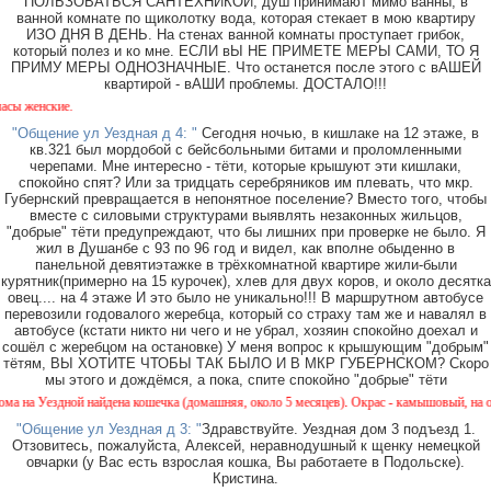
ПОЛЬЗОВАТЬСЯ САНТЕХНИКОЙ, душ принимают мимо ванны, в
ванной комнате по щиколотку вода, которая стекает в мою квартиру
ИЗО ДНЯ В ДЕНЬ. На стенах ванной комнаты проступает грибок,
который полез и ко мне. ЕСЛИ вЫ НЕ ПРИМЕТЕ МЕРЫ САМИ, ТО Я
ПРИМУ МЕРЫ ОДНОЗНАЧНЫЕ. Что останется после этого с вАШЕЙ
квартирой - вАШИ проблемы. ДОСТАЛО!!!
женские.
"Общение ул Уездная д 4: "
Сегодня ночью, в кишлаке на 12 этаже, в
кв.321 был мордобой с бейсбольными битами и проломленными
черепами. Мне интересно - тёти, которые крышуют эти кишлаки,
спокойно спят? Или за тридцать серебряников им плевать, что мкр.
Губернский превращается в непонятное поселение? Вместо того, чтобы
вместе с силовыми структурами выявлять незаконных жильцов,
"добрые" тёти предупреждают, что бы лишних при проверке не было. Я
жил в Душанбе с 93 по 96 год и видел, как вполне обыденно в
панельной девятиэтажке в трёхкомнатной квартире жили-были
курятник(примерно на 15 курочек), хлев для двух коров, и около десятка
овец.... на 4 этаже И это было не уникально!!! В маршрутном автобусе
перевозили годовалого жеребца, который со страху там же и навалял в
автобусе (кстати никто ни чего и не убрал, хозяин спокойно доехал и
сошёл с жеребцом на остановке) У меня вопрос к крышующим "добрым"
тётям, ВЫ ХОТИТЕ ЧТОБЫ ТАК БЫЛО И В МКР ГУБЕРНСКОМ? Скоро
мы этого и дождёмся, а пока, спите спокойно "добрые" тёти
а Уездной найдена кошечка (домашняя, около 5 месяцев). Окрас - камышовый, на один г
"Общение ул Уездная д 3: "
Здравствуйте. Уездная дом 3 подъезд 1.
Отзовитесь, пожалуйста, Алексей, неравнодушный к щенку немецкой
овчарки (у Вас есть взрослая кошка, Вы работаете в Подольске).
Кристина.