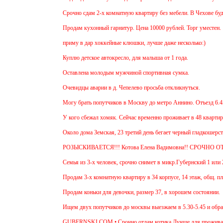
Срочно сдам 2-х комнатную квартиру без мебели. В Чехове буду п
Продам кухонный гарнитур. Цена 10000 рублей. Торг уместен.
приму в дар хоккейные клюшки, лучше даже несколько:)
Куплю детское автокресло, для малыша от 1 года.
Оставлена молодым мужчиной спортивная сумка.
Очевидцы аварии в д. Чепелево просьба откликнуться.
Могу брать попутчиков в Москву до метро Аннино. Отъезд 6.45 о
У кого сбежал хомяк. Сейчас временно проживает в 48 квартире (9
Около дома Земская, 23 третий день бегает черный гладкошерстый
РОЗЫСКИВАЕТСЯ!!! Котова Елена Вадимовна!! СРОЧНО ОТ
Семья из 3-х человек, срочно снимет в микр.Губернский 1 или 2-
Продам 3-х комнатную квартиру в 34 корпусе, 14 этаж, общ. пл. 
Продам коньки для девочки, размер 37, в хорошем состоянии.
Ищем двух попутчиков до москвы выезжаем в 5.30-5.45 и обратно
GUBERNSKI.COM • Срочно отдам котика.Лучше для проживания в 