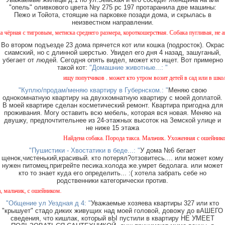
"опель" оливкового цвета №у 275 рс 197 протаранила две машины:
Пежо и Тойота, стоящие на парковке позади дома, и скрылась в
неизвестном направлении.
я с тигровым, метиска среднего размера, короткошерстная. Собака пугливая, не агресс
Во втором подъезде 23 дома прячется кот или кошка (подросток). Окрас
сиамский, но с длинной шерстью. Увидел его дня 4 назад, зашуганый,
убегает от людей. Сегодня опять видел, может кто ищет. Вот примерно
такой кот:
"Домашние животные...: "
ищу попутчиков . может кто утром возит детей в сад или в школу 
"Куплю/продам/меняю квартиру в Губернском.: "
Меняю свою
однокомнатную квартиру на двухкомнатную квартиру с моей доплатой.
В моей квартире сделан косметический ремонт. Квартира пригодна для
проживания. Могу оставить всю мебель, которая вся новая. Меняю на
двушку, предпочтительнее из 24-этажных высоток на Земской улице и
не ниже 15 этажа
Найдена собака. Порода такса. Мальчик. Ухоженная с ошейником. 
"Пушистики - Хвостатики в беде...: "
У дома №6 бегает
щенок,чистенький,красивый. кто потерял?отзовитесь.... или может кому
нужен питомец,пригрейте песика.холода же.умрет бедолага. или может
кто то знает куда его определить... :( хотела забрать себе но
родственники категорически против.
льчик, с ошейником.
"Общение ул Уездная д 4: "
Уважаемые хозяева квартиры 327 или кто
"крышует" стадо диких живущих над моей головой, довожу до вАШЕГО
сведения, что кишлак, который вЫ пустили в квартиру НЕ УМЕЕТ