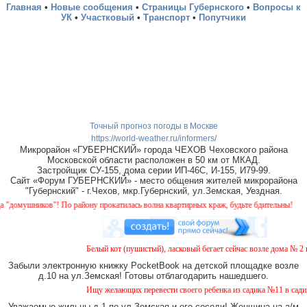
Главная
•
Новые сообщения
•
Страницы Губернского
•
Вопросы к
УК
•
Участковый
•
Транспорт
•
Попутчики
Точный прогноз погоды в Москве
https://world-weather.ru/informers/
Микрорайон «ГУБЕРНСКИЙ» города ЧЕХОВ Чеховского района
Московской области расположен в 50 км от МКАД.
Застройщик СУ-155, дома серии ИП-46С, И-155, И79-99.
Сайт «Форум ГУБЕРНСКИЙ» - место общения жителей микрорайона
"Губернский" - г.Чехов, мкр.Губернский, ул.Земская, Уездная.
омушников"! По району прокатилась волна квартирных краж, будьте бдительны!
Белый кот (пушистый), ласковый бегает сейчас возле дома № 2 на
Забыли электронную книжку PocketBook на детской площадке возле
д.10 на ул.Земская! Готовы отблагодарить нашедшего.
Ищу желающих перевести своего ребенка из садика №11 в садик №
Уважаемые жильцы д.1 по ул.Земская и его соседи! Женщина на а/м