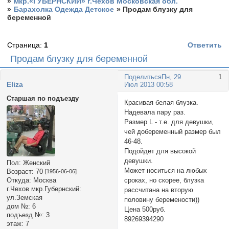
»
мкр.«ГУБЕРНСКИЙ» г.Чехов Московская обл.
»
Барахолка Одежда Детское
»
Продам блузку для
беременной
Страница:
1
Ответить
Продам блузку для беременной
Поделиться
Пн, 29
1
Eliza
Июл 2013 00:58
Старшая по подъезду
Красивая белая блузка.
Надевала пару раз.
Размер L - т.е. для девушки,
чей добеременный размер был
46-48.
Подойдет для высокой
девушки.
Пол:
Женский
Может носиться на любых
Возраст:
70
[1956-06-06]
сроках, но скорее, блузка
Откуда:
Москва
г.Чехов мкр.Губернский:
рассчитана на вторую
ул.Земская
половину беремености))
дом №:
6
Цена 500руб.
подъезд №:
3
89269394290
этаж:
7