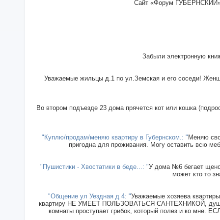
Сайт «Форум ГУБЕРНСКИЙ» - 
Забыли электронную книж
Уважаемые жильцы д.1 по ул.Земская и его соседи! Женщи
Во втором подъезде 23 дома прячется кот или кошка (подрос
"Куплю/продам/меняю квартиру в Губернском.: "
Меняю сво
пригодна для проживания. Могу оставить всю меб
"Пушистики - Хвостатики в беде...: "
У дома №6 бегает щенок
может кто то зн
"Общение ул Уездная д 4: "
Уважаемые хозяева квартиры 
квартиру НЕ УМЕЕТ ПОЛЬЗОВАТЬСЯ САНТЕХНИКОЙ, душ прин
комнаты проступает грибок, который полез и ко мн