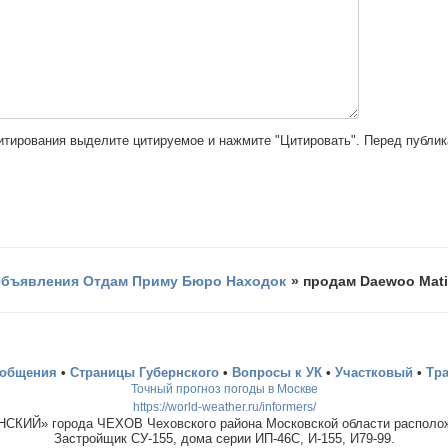
цитирования выделите цитируемое и нажмите "Цитировать". Перед публи
бъявления Отдам Приму Бюро Находок
»
продам Daewoo Matiz
ообщения
•
Страницы Губернского
•
Вопросы к УК
•
Участковый
•
Тр
Точный прогноз погоды в Москве
https://world-weather.ru/informers/
СКИЙ» города ЧЕХОВ Чеховского района Московской области располож
Застройщик СУ-155, дома серии ИП-46С, И-155, И79-99.