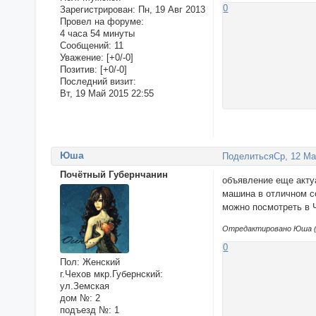
0
Зарегистрирован
: Пн, 19 Авг 2013
Провел на форуме:
4 часа 54 минуты
Сообщений:
11
Уважение:
[+0/-0]
Позитив:
[+0/-0]
Последний визит:
Вт, 19 Май 2015 22:55
Юша
Поделиться
Ср, 12 Ма
Почётный Губернчанин
объявление еще акту
машина в отличном со
можно посмотреть в 
Отредактировано Юша (С
0
Пол:
Женский
г.Чехов мкр.Губернский:
ул.Земская
дом №:
2
подъезд №:
1