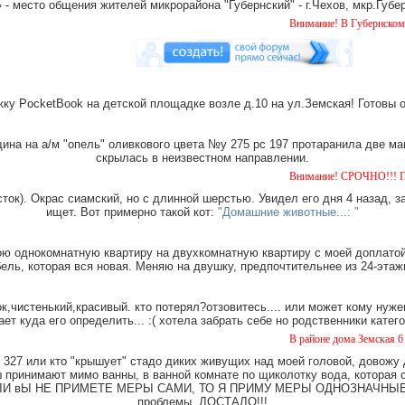
место общения жителей микрорайона "Губернский" - г.Чехов, мкр.Губер
Внимание! В Губернском орудует банд
ку PocketBook на детской площадке возле д.10 на ул.Земская! Готовы 
на на а/м "опель" оливкового цвета №у 275 рс 197 протаранила две ма
скрылась в неизвестном направлении.
Внимание! СРОЧНО!!! Пропала собака ч
ток). Окрас сиамский, но с длинной шерстью. Увидел его дня 4 назад, з
ищет. Вот примерно такой кот:
"Домашние животные...: "
ю однокомнатную квартиру на двухкомнатную квартиру с моей доплатой.
ель, которая вся новая. Меняю на двушку, предпочтительнее из 24-этаж
,чистенький,красивый. кто потерял?отзовитесь.... или может кому нуже
ает куда его определить... :( хотела забрать себе но родственники катег
В районе дома Земская 6 найдена такса
327 или кто "крышует" стадо диких живущих над моей головой, довожу
имают мимо ванны, в ванной комнате по щиколотку вода, которая ст
е. ЕСЛИ вЫ НЕ ПРИМЕТЕ МЕРЫ САМИ, ТО Я ПРИМУ МЕРЫ ОДНОЗНАЧНЫЕ. Ч
проблемы. ДОСТАЛО!!!