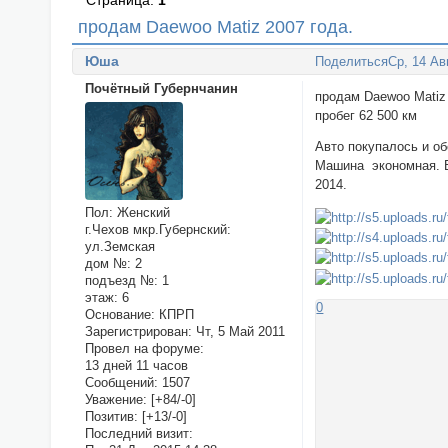
Страница:
1
продам Daewoo Matiz 2007 года.
Юша
Поделиться
Ср, 14 Ав
Почётный Губернчанин
продам Daewoo Matiz
пробег 62 500 км
Авто покупалось и о
Машина экономная. В
2014.
Пол:
Женский
г.Чехов мкр.Губернский:
ул.Земская
дом №:
2
подъезд №:
1
этаж:
6
0
Основание:
КПРП
Зарегистрирован
: Чт, 5 Май 2011
Провел на форуме:
13 дней 11 часов
Сообщений:
1507
Уважение:
[+84/-0]
Позитив:
[+13/-0]
Последний визит: