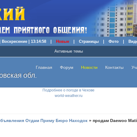
| Воскресение | 13:14:59
|
Новые
|
Страницы
|
Фото
|
Вид
Активные темы
Главная
Форум
Новости
Контакты
Уч
вская обл.
Подробнее о погоде в Чехове
world-weather.ru
бъявления Отдам Приму Бюро Находок
»
продам Daewoo Matiz