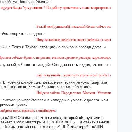
нский, ул.Земская, Уездная.
а "домушников"! По району прокатилась волна квартирных краж, будьте бдительны!
Белый кот (пушистый), ласковый бегает сейчас возле дома № 2 на Земс
отблагодарить нашедшего.
Ищу желающих перевести своего ребенка из садика №11 в садик № 26.
шины: Пежо и Тойота, стоящие на парковке позади дома, и
ёрная с тигровым, метиска среднего размера, короткошерстная. Собака пугливая, не аг
ашуганый, убегает от людей. Сегодня опять видел, может кто
ищу попутчиков . может кто утром возит детей в сад или в школу в гор
 В моей квартире сделан косметический ремонт. Квартира
ных высоток на Земской улице и не ниже 15 этажа
Найдена собака. Порода такса. Мальчик. Ухоженная с ошейником. Найд
н питомец,пригрейте песика.холода же.умрет бедолага. или
орически против.
, мальчик, с ошейником.
 до вАШЕГО сведения, что кишлак, который вЫ пустили в
екает в мою квартиру ИЗО ДНЯ В ДЕНЬ. На стенах ванной
то останется после этого с вАШЕЙ квартирой - вАШИ