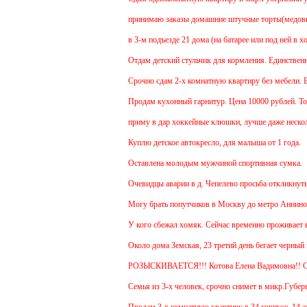
принимаю заказы домашние штучные торты(медовик, м
в 3-м подъезде 21 дома (на батарее или под ней в хо
Отдам детский стульчик для кормления. Единственный 
Срочно сдам 2-х комнатную квартиру без мебели. В Че
Продам кухонный гарнитур. Цена 10000 рублей. Торг
приму в дар хоккейные клюшки, лучше даже нескольк
Куплю детское автокресло, для малыша от 1 года.
Оставлена молодым мужчиной спортивная сумка.
Очевидцы аварии в д. Чепелево просьба откликнуться
Могу брать попутчиков в Москву до метро Аннино. От
У кого сбежал хомяк. Сейчас временно проживает в 48
Около дома Земская, 23 третий день бегает черный г
РОЗЫСКИВАЕТСЯ!!! Котова Елена Вадимовна!! 
Семья из 3-х человек, срочно снимет в микр.Губернск