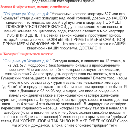
родственники категорически против.
кая 6 найдена такса, мальчик, с ошейником.
"Общение ул Уездная д 4: "
Уважаемые хозяева квартиры 327 или кто
"крышует" стадо диких живущих над моей головой, довожу до вАШЕГО
сведения, что кишлак, который вЫ пустили в квартиру НЕ УМЕЕТ
ПОЛЬЗОВАТЬСЯ САНТЕХНИКОЙ, душ принимают мимо ванны, в
ванной комнате по щиколотку вода, которая стекает в мою квартиру
ИЗО ДНЯ В ДЕНЬ. На стенах ванной комнаты проступает грибок,
который полез и ко мне. ЕСЛИ вЫ НЕ ПРИМЕТЕ МЕРЫ САМИ, ТО Я
ПРИМУ МЕРЫ ОДНОЗНАЧНЫЕ. Что останется после этого с вАШЕЙ
квартирой - вАШИ проблемы. ДОСТАЛО!!!
арандаш" найдены часы женские.
"Общение ул Уездная д 4: "
Сегодня ночью, в кишлаке на 12 этаже, в
кв.321 был мордобой с бейсбольными битами и проломленными
черепами. Мне интересно - тёти, которые крышуют эти кишлаки,
спокойно спят? Или за тридцать серебряников им плевать, что мкр.
Губернский превращается в непонятное поселение? Вместо того, чтобы
вместе с силовыми структурами выявлять незаконных жильцов,
"добрые" тёти предупреждают, что бы лишних при проверке не было. Я
жил в Душанбе с 93 по 96 год и видел, как вполне обыденно в
панельной девятиэтажке в трёхкомнатной квартире жили-были
курятник(примерно на 15 курочек), хлев для двух коров, и около десятка
овец.... на 4 этаже И это было не уникально!!! В маршрутном автобусе
перевозили годовалого жеребца, который со страху там же и навалял в
автобусе (кстати никто ни чего и не убрал, хозяин спокойно доехал и
сошёл с жеребцом на остановке) У меня вопрос к крышующим "добрым"
тётям, ВЫ ХОТИТЕ ЧТОБЫ ТАК БЫЛО И В МКР ГУБЕРНСКОМ? Скоро
мы этого и дождёмся, а пока, спите спокойно "добрые" тёти