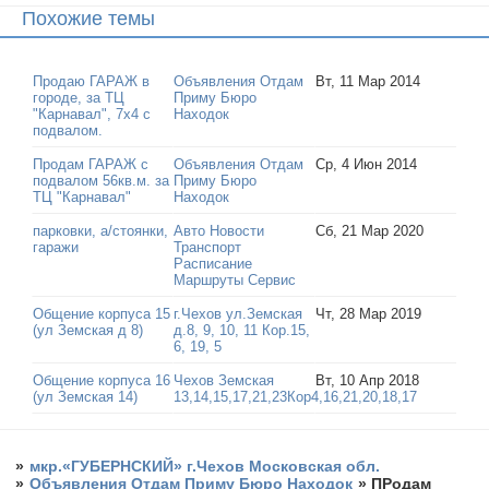
Похожие темы
Продаю ГАРАЖ в
Объявления Отдам
Вт, 11 Мар 2014
городе, за ТЦ
Приму Бюро
"Карнавал", 7х4 с
Находок
подвалом.
Продам ГАРАЖ с
Объявления Отдам
Ср, 4 Июн 2014
подвалом 56кв.м. за
Приму Бюро
ТЦ "Карнавал"
Находок
парковки, а/стоянки,
Авто Новости
Сб, 21 Мар 2020
гаражи
Транспорт
Расписание
Маршруты Сервис
Общение корпуса 15
г.Чехов ул.Земская
Чт, 28 Мар 2019
(ул Земская д 8)
д.8, 9, 10, 11 Кор.15,
6, 19, 5
Общение корпуса 16
Чехов Земская
Вт, 10 Апр 2018
(ул Земская 14)
13,14,15,17,21,23Кор4,16,21,20,18,17
»
мкр.«ГУБЕРНСКИЙ» г.Чехов Московская обл.
»
Объявления Отдам Приму Бюро Находок
»
ПРодам