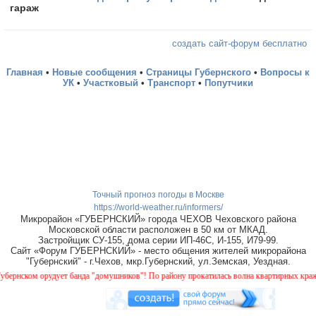
гараж
создать сайт-форум бесплатно
Главная
•
Новые сообщения
•
Страницы Губернского
•
Вопросы к
УК
•
Участковый
•
Транспорт
•
Попутчики
Точный прогноз погоды в Москве
https://world-weather.ru/informers/
Микрорайон «ГУБЕРНСКИЙ» города ЧЕХОВ Чеховского района
Московской области расположен в 50 км от МКАД.
Застройщик СУ-155, дома серии ИП-46С, И-155, И79-99.
Сайт «Форум ГУБЕРНСКИЙ» - место общения жителей микрорайона
"Губернский" - г.Чехов, мкр.Губернский, ул.Земская, Уездная.
ском орудует банда "домушников"! По району прокатилась волна квартирных краж, буд