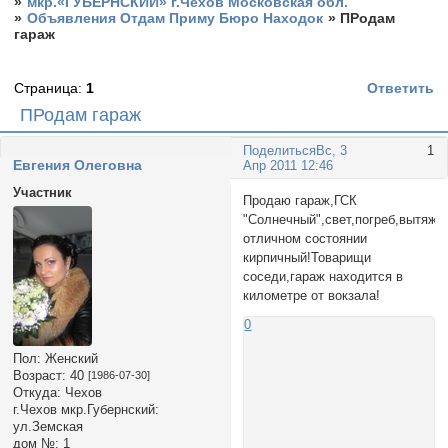
»
мкр.«ГУБЕРНСКИЙ» г.Чехов Московская обл.
»
Объявления Отдам Приму Бюро Находок
»
ПРодам
гараж
Страница:
1
Ответить
ПРодам гараж
Поделиться
Вс, 3
1
Евгения Олеговна
Апр 2011 12:46
Участник
Продаю гараж,ГСК
"Солнечный",свет,погреб,вытяжк
отличном состоянии
кирпичный!Товарищи
соседи,гараж находится в
километре от вокзала!
0
Пол:
Женский
Возраст:
40
[1986-07-30]
Откуда:
Чехов
г.Чехов мкр.Губернский:
ул.Земская
дом №:
1