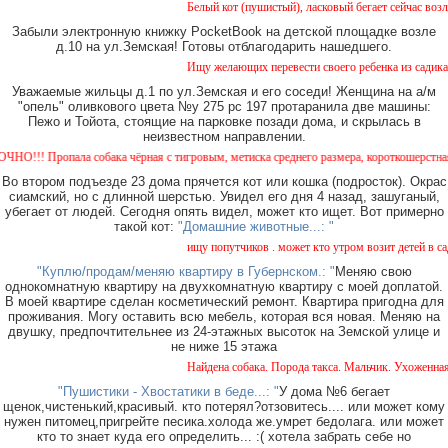
Белый кот (пушистый), ласковый бегает сейчас возле 
Забыли электронную книжку PocketBook на детской площадке возле
д.10 на ул.Земская! Готовы отблагодарить нашедшего.
Ищу желающих перевести своего ребенка из садика №1
Уважаемые жильцы д.1 по ул.Земская и его соседи! Женщина на а/м
"опель" оливкового цвета №у 275 рс 197 протаранила две машины:
Пежо и Тойота, стоящие на парковке позади дома, и скрылась в
неизвестном направлении.
! Пропала собака чёрная с тигровым, метиска среднего размера, короткошерстная. Соба
Во втором подъезде 23 дома прячется кот или кошка (подросток). Окрас
сиамский, но с длинной шерстью. Увидел его дня 4 назад, зашуганый,
убегает от людей. Сегодня опять видел, может кто ищет. Вот примерно
такой кот:
"Домашние животные...: "
ищу попутчиков . может кто утром возит детей в сад и
"Куплю/продам/меняю квартиру в Губернском.: "
Меняю свою
однокомнатную квартиру на двухкомнатную квартиру с моей доплатой.
В моей квартире сделан косметический ремонт. Квартира пригодна для
проживания. Могу оставить всю мебель, которая вся новая. Меняю на
двушку, предпочтительнее из 24-этажных высоток на Земской улице и
не ниже 15 этажа
Найдена собака. Порода такса. Мальчик. Ухоженная с 
"Пушистики - Хвостатики в беде...: "
У дома №6 бегает
щенок,чистенький,красивый. кто потерял?отзовитесь.... или может кому
нужен питомец,пригрейте песика.холода же.умрет бедолага. или может
кто то знает куда его определить... :( хотела забрать себе но