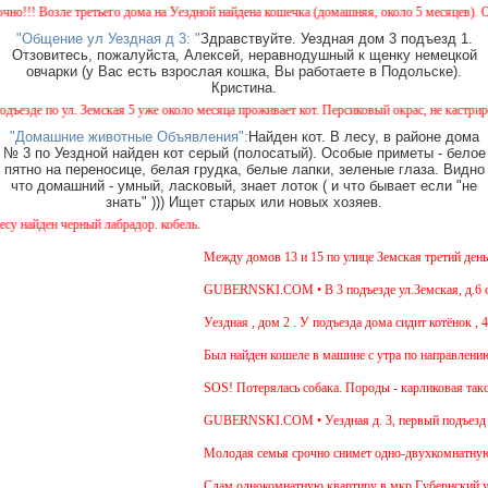
! Возле третьего дома на Уездной найдена кошечка (домашняя, около 5 месяцев). Окрас 
"Общение ул Уездная д 3: "
Здравствуйте. Уездная дом 3 подъезд 1.
Отзовитесь, пожалуйста, Алексей, неравнодушный к щенку немецкой
овчарки (у Вас есть взрослая кошка, Вы работаете в Подольске).
Кристина.
де по ул. Земская 5 уже около месяца проживает кот. Персиковый окрас, не кастрирован,
"Домашние животные Объявления":
Найден кот. В лесу, в районе дома
№ 3 по Уездной найден кот серый (полосатый). Особые приметы - белое
пятно на переносице, белая грудка, белые лапки, зеленые глаза. Видно
что домашний - умный, ласковый, знает лоток ( и что бывает если "не
знать" ))) Ищет старых или новых хозяев.
айден черный лабрадор. кобель.
Между домов 13 и 15 по улице Земская третий день бе
GUBERNSKI.COM • В 3 подъезде ул.Земская, д.6 сиди
Уездная , дом 2 . У подъезда дома сидит котёнок , 4-
Был найден кошеле в машине с утра по направлению в
SOS! Потерялась собака. Породы - карликовая такса.
GUBERNSKI.COM • Уездная д. 3, первый подъезд с
Молодая семья срочно снимет одно-двухкомнатную кв
Cдам однокомнатную квартиру в мкр.Губернский ул.Зем