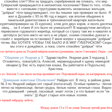
спокойно спят? Или за тридцать серебряников им плевать, что мкр.
Губернский превращается в непонятное поселение? Вместо того, чтобы
вместе с силовыми структурами выявлять незаконных жильцов,
"добрые" тёти предупреждают, что бы лишних при проверке не было. Я
жил в Душанбе с 93 по 96 год и видел, как вполне обыденно в
панельной девятиэтажке в трёхкомнатной квартире жили-были
курятник(примерно на 15 курочек), хлев для двух коров, и около десятка
овец.... на 4 этаже И это было не уникально!!! В маршрутном автобусе
перевозили годовалого жеребца, который со страху там же и навалял в
автобусе (кстати никто ни чего и не убрал, хозяин спокойно доехал и
сошёл с жеребцом на остановке) У меня вопрос к крышующим "добрым"
тётям, ВЫ ХОТИТЕ ЧТОБЫ ТАК БЫЛО И В МКР ГУБЕРНСКОМ? Скоро
мы этого и дождёмся, а пока, спите спокойно "добрые" тёти
ретьего дома на Уездной найдена кошечка (домашняя, около 5 месяцев). Окрас - камышов
"Общение ул Уездная д 3: "
Здравствуйте. Уездная дом 3 подъезд 1.
Отзовитесь, пожалуйста, Алексей, неравнодушный к щенку немецкой
овчарки (у Вас есть взрослая кошка, Вы работаете в Подольске).
Кристина.
 Земская 5 уже около месяца проживает кот. Персиковый окрас, не кастрирован, возраст 
"Домашние животные Объявления":
Найден кот. В лесу, в районе дома
№ 3 по Уездной найден кот серый (полосатый). Особые приметы - белое
пятно на переносице, белая грудка, белые лапки, зеленые глаза. Видно
что домашний - умный, ласковый, знает лоток ( и что бывает если "не
знать" ))) Ищет старых или новых хозяев.
рный лабрадор. кобель.
Между домов 13 и 15 по улице Земская третий день бегает