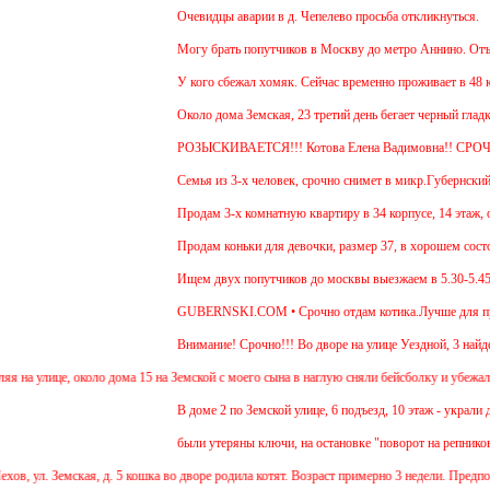
Очевидцы аварии в д. Чепелево просьба откликнуться.
Могу брать попутчиков в Москву до метро Аннино. Отъезд
У кого сбежал хомяк. Сейчас временно проживает в 48 квар
Около дома Земская, 23 третий день бегает черный гладко
РОЗЫСКИВАЕТСЯ!!! Котова Елена Вадимовна!! СРО
Семья из 3-х человек, срочно снимет в микр.Губернский 1
Продам 3-х комнатную квартиру в 34 корпусе, 14 этаж, об
Продам коньки для девочки, размер 37, в хорошем состоя
Ищем двух попутчиков до москвы выезжаем в 5.30-5.45 и 
GUBERNSKI.COM • Срочно отдам котика.Лучше для прожив
Внимание! Срочно!!! Во дворе на улице Уездной, 3 найден
а улице, около дома 15 на Земской с моего сына в наглую сняли бейсболку и убежали 2 
В доме 2 по Земской улице, 6 подъезд, 10 этаж - украли де
были утеряны ключи, на остановке "поворот на репниково".
, ул. Земская, д. 5 кошка во дворе родила котят. Возраст примерно 3 недели. Предпол