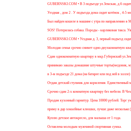
GUBERNSKI.COM • В 3 подъезде ул.Земская, д.6 сидит оч
Уездная , дом 2 . У подъезда дома сидит котёнок , 4-5 ме
Был найден кошеле в машине с утра по направлению в Мос
SOS! Потерялась собака. Породы - карликовая такса. Ува
GUBERNSKI.COM • Уездная д. 3, первый подъезд сиди
Молодая семья срочно снимет одно-двухкомнатную кварти
Cдам однокомнатную квартиру в мкр.Губернский ул.Земская
принимаю заказы домашние штучные торты(медовик, мурав
в 3-м подъезде 21 дома (на батарее или под ней в холле)
Отдам детский стульчик для кормления. Единственный мину
Срочно сдам 2-х комнатную квартиру без мебели. В Чехове
Продам кухонный гарнитур. Цена 10000 рублей. Торг умес
приму в дар хоккейные клюшки, лучше даже несколько:)
Куплю детское автокресло, для малыша от 1 года.
Оставлена молодым мужчиной спортивная сумка.