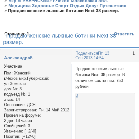
»
мкр.«ГУБЕРНСКИЙ» г.Чехов Московская обл.
»
Медицина Здоровье Спорт Отдых Досуг Путешетвия
»
Продаю женские лыжные ботинки Next 38 размер.
Страница:
1
Ответить
Продаю женские лыжные ботинки Next 38
размер.
Поделиться
Пт, 13
1
Александра5
Сен 2013 14:54
Участник
Продаю женские лыжные
Пол:
Женский
ботинки Next 38 размер. В
г.Чехов мкр.Губернский:
отличном состоянии. 750
ул.Земская
рублей.
дом №:
3
подъезд №:
1
0
этаж:
14
Основание:
ДСН
Зарегистрирован
: Пн, 14 Май 2012
Провел на форуме:
2 дня 18 часов
Сообщений:
3
Уважение:
[+2/-0]
Позитив:
[+12/-0]