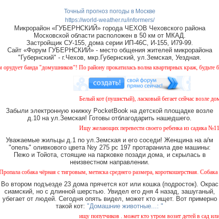
Точный прогноз погоды в Москве
https://world-weather.ru/informers/
Микрорайон «ГУБЕРНСКИЙ» города ЧЕХОВ Чеховского района
Московской области расположен в 50 км от МКАД.
Застройщик СУ-155, дома серии ИП-46С, И-155, И79-99.
Сайт «Форум ГУБЕРНСКИЙ» - место общения жителей микрорайона
"Губернский" - г.Чехов, мкр.Губернский, ул.Земская, Уездная.
дует банда "домушников"! По району прокатилась волна квартирных краж, будьте бдит
Белый кот (пушистый), ласковый бегает сейчас возле дома
Забыли электронную книжку PocketBook на детской площадке возле
д.10 на ул.Земская! Готовы отблагодарить нашедшего.
Ищу желающих перевести своего ребенка из садика №11 в 
Уважаемые жильцы д.1 по ул.Земская и его соседи! Женщина на а/м
"опель" оливкового цвета №у 275 рс 197 протаранила две машины:
Пежо и Тойота, стоящие на парковке позади дома, и скрылась в
неизвестном направлении.
а собака чёрная с тигровым, метиска среднего размера, короткошерстная. Собака пугли
Во втором подъезде 23 дома прячется кот или кошка (подросток). Окрас
сиамский, но с длинной шерстью. Увидел его дня 4 назад, зашуганый,
убегает от людей. Сегодня опять видел, может кто ищет. Вот примерно
такой кот:
"Домашние животные...: "
ищу попутчиков . может кто утром возит детей в сад или в