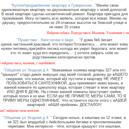
"Куплю/продам/меняю квартиру в Губернском.: "
Меняю свою
однокомнатную квартиру на двухкомнатную квартиру с моей доплатой.
В моей квартире сделан косметический ремонт. Квартира пригодна для
проживания. Могу оставить всю мебель, которая вся новая. Меняю на
двушку, предпочтительнее из 24-этажных высоток на Земской улице и
не ниже 15 этажа
Найдена собака. Порода такса. Мальчик. Ухоженная с ошей
"Пушистики - Хвостатики в беде...: "
У дома №6 бегает
щенок,чистенький,красивый. кто потерял?отзовитесь.... или может кому
нужен питомец,пригрейте песика.холода же.умрет бедолага. или может
кто то знает куда его определить... :( хотела забрать себе но
родственники категорически против.
дена такса, мальчик, с ошейником.
"Общение ул Уездная д 4: "
Уважаемые хозяева квартиры 327 или кто
"крышует" стадо диких живущих над моей головой, довожу до вАШЕГО
сведения, что кишлак, который вЫ пустили в квартиру НЕ УМЕЕТ
ПОЛЬЗОВАТЬСЯ САНТЕХНИКОЙ, душ принимают мимо ванны, в
ванной комнате по щиколотку вода, которая стекает в мою квартиру
ИЗО ДНЯ В ДЕНЬ. На стенах ванной комнаты проступает грибок,
который полез и ко мне. ЕСЛИ вЫ НЕ ПРИМЕТЕ МЕРЫ САМИ, ТО Я
ПРИМУ МЕРЫ ОДНОЗНАЧНЫЕ. Что останется после этого с вАШЕЙ
квартирой - вАШИ проблемы. ДОСТАЛО!!!
 найдены часы женские.
"Общение ул Уездная д 4: "
Сегодня ночью, в кишлаке на 12 этаже, в
кв.321 был мордобой с бейсбольными битами и проломленными
черепами. Мне интересно - тёти, которые крышуют эти кишлаки,