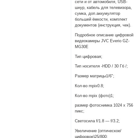
сети и от автомобиля, USB-
шнур, кабель для телевизора,
сумка, доп.аккумулятор
большей ёмкости, комплект
документов (инструкция, чек).
Подробное описание цифровой
видеокамеры JVC Everio GZ-
MG30E
Тип цифровая;
Тип носителя -HDD / 30 Гб /;
Размер матрицы1/6";
Кол-во mpix0.8;
Кол-во mpix (фото)1;
размер фотоснимка 1024 x 756
пикс;
Светосила f/1.8 — f/3.2;
Увеличение (оптическое/
цифровое)25/800;