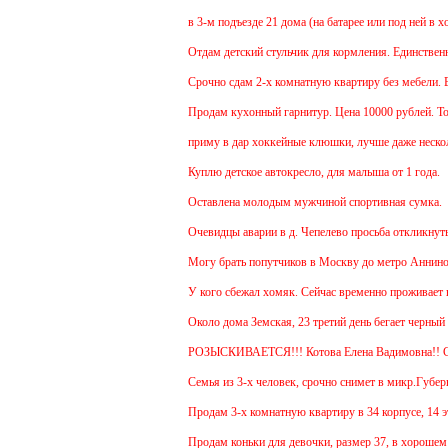
в 3-м подъезде 21 дома (на батарее или под ней в х
Отдам детский стульчик для кормления. Единственный 
Срочно сдам 2-х комнатную квартиру без мебели. В Че
Продам кухонный гарнитур. Цена 10000 рублей. Торг
приму в дар хоккейные клюшки, лучше даже нескольк
Куплю детское автокресло, для малыша от 1 года.
Оставлена молодым мужчиной спортивная сумка.
Очевидцы аварии в д. Чепелево просьба откликнуться
Могу брать попутчиков в Москву до метро Аннино. От
У кого сбежал хомяк. Сейчас временно проживает в 48
Около дома Земская, 23 третий день бегает черный г
РОЗЫСКИВАЕТСЯ!!! Котова Елена Вадимовна!!
Семья из 3-х человек, срочно снимет в микр.Губернс
Продам 3-х комнатную квартиру в 34 корпусе, 14 этаж
Продам коньки для девочки, размер 37, в хорошем с