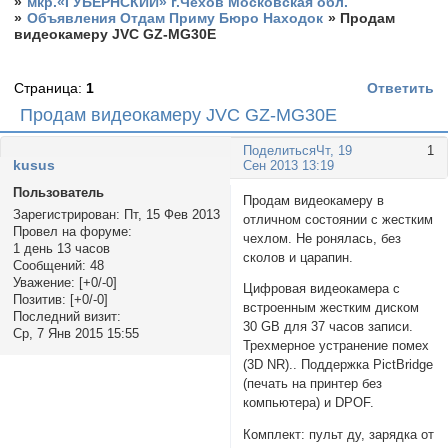
»
мкр.«ГУБЕРНСКИЙ» г.Чехов Московская обл.
»
Объявления Отдам Приму Бюро Находок
»
Продам
видеокамеру JVC GZ-MG30E
Страница:
1
Ответить
Продам видеокамеру JVC GZ-MG30E
Поделиться
Чт, 19
1
kusus
Сен 2013 13:19
Пользователь
Продам видеокамеру в
Зарегистрирован
: Пт, 15 Фев 2013
отличном состоянии с жестким
Провел на форуме:
чехлом. Не ронялась, без
1 день 13 часов
сколов и царапин.
Сообщений:
48
Уважение:
[+0/-0]
Цифровая видеокамера с
Позитив:
[+0/-0]
встроенным жестким диском
Последний визит:
30 GB для 37 часов записи.
Ср, 7 Янв 2015 15:55
Трехмерное устранение помех
(3D NR).. Поддержка PictBridge
(печать на принтер без
компьютера) и DPOF.
Комплект: пульт ду, зарядка от