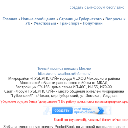
создать сайт-форум бесплатно
Главная
•
Новые сообщения
•
Страницы Губернского
•
Вопросы к
УК
•
Участковый
•
Транспорт
•
Попутчики
Точный прогноз погоды в Москве
https://world-weather.ru/informers/
Микрорайон «ГУБЕРНСКИЙ» города ЧЕХОВ Чеховского района
Московской области расположен в 50 км от МКАД.
Застройщик СУ-155, дома серии ИП-46С, И-155, И79-99.
Сайт «Форум ГУБЕРНСКИЙ» - место общения жителей микрорайона
"Губернский" - г.Чехов, мкр.Губернский, ул.Земская, Уездная.
нском орудует банда "домушников"! По району прокатилась волна квартирных краж, бу
Белый кот (пушистый), ласковый бегает сейчас возле
Забыли электронную книжку PocketBook на детской площадке возле