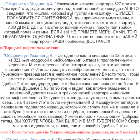
"Общение ул Уездная д 4: "
Уважаемые хозяева квартиры 327 или кто
"крышует" стадо диких живущих над моей головой, довожу до вАШЕГО
сведения, что кишлак, который вЫ пустили в квартиру НЕ УМЕЕТ
ПОЛЬЗОВАТЬСЯ САНТЕХНИКОЙ, душ принимают мимо ванны, в
ванной комнате по щиколотку вода, которая стекает в мою квартиру
ИЗО ДНЯ В ДЕНЬ. На стенах ванной комнаты проступает грибок,
который полез и ко мне. ЕСЛИ вЫ НЕ ПРИМЕТЕ МЕРЫ САМИ, ТО Я
ПРИМУ МЕРЫ ОДНОЗНАЧНЫЕ. Что останется после этого с вАШЕЙ
квартирой - вАШИ проблемы. ДОСТАЛО!!!
Карандаш" найдены часы женские.
"Общение ул Уездная д 4: "
Сегодня ночью, в кишлаке на 12 этаже, в
кв.321 был мордобой с бейсбольными битами и проломленными
черепами. Мне интересно - тёти, которые крышуют эти кишлаки,
спокойно спят? Или за тридцать серебряников им плевать, что мкр.
Губернский превращается в непонятное поселение? Вместо того, чтобы
вместе с силовыми структурами выявлять незаконных жильцов,
"добрые" тёти предупреждают, что бы лишних при проверке не было. Я
жил в Душанбе с 93 по 96 год и видел, как вполне обыденно в
панельной девятиэтажке в трёхкомнатной квартире жили-были
курятник(примерно на 15 курочек), хлев для двух коров, и около десятка
овец.... на 4 этаже И это было не уникально!!! В маршрутном автобусе
перевозили годовалого жеребца, который со страху там же и навалял в
автобусе (кстати никто ни чего и не убрал, хозяин спокойно доехал и
сошёл с жеребцом на остановке) У меня вопрос к крышующим "добрым"
тётям, ВЫ ХОТИТЕ ЧТОБЫ ТАК БЫЛО И В МКР ГУБЕРНСКОМ? Скоро
мы этого и дождёмся, а пока, спите спокойно "добрые" тёти
!! Возле третьего дома на Уездной найдена кошечка (домашняя, около 5 месяцев). Окрас
"Общение ул Уездная д 3: "
Здравствуйте. Уездная дом 3 подъезд 1.