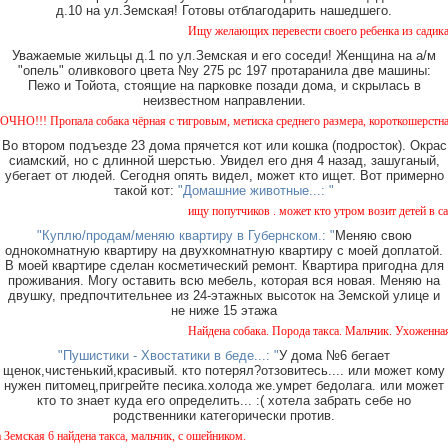
д.10 на ул.Земская! Готовы отблагодарить нашедшего.
Ищу желающих перевести своего ребенка из садика №
Уважаемые жильцы д.1 по ул.Земская и его соседи! Женщина на а/м
"опель" оливкового цвета №у 275 рс 197 протаранила две машины:
Пежо и Тойота, стоящие на парковке позади дома, и скрылась в
неизвестном направлении.
!! Пропала собака чёрная с тигровым, метиска среднего размера, короткошерстная. Соб
Во втором подъезде 23 дома прячется кот или кошка (подросток). Окрас
сиамский, но с длинной шерстью. Увидел его дня 4 назад, зашуганый,
убегает от людей. Сегодня опять видел, может кто ищет. Вот примерно
такой кот:
"Домашние животные...: "
ищу попутчиков . может кто утром возит детей в сад 
"Куплю/продам/меняю квартиру в Губернском.: "
Меняю свою
однокомнатную квартиру на двухкомнатную квартиру с моей доплатой.
В моей квартире сделан косметический ремонт. Квартира пригодна для
проживания. Могу оставить всю мебель, которая вся новая. Меняю на
двушку, предпочтительнее из 24-этажных высоток на Земской улице и
не ниже 15 этажа
Найдена собака. Порода такса. Мальчик. Ухоженная с
"Пушистики - Хвостатики в беде...: "
У дома №6 бегает
щенок,чистенький,красивый. кто потерял?отзовитесь.... или может кому
нужен питомец,пригрейте песика.холода же.умрет бедолага. или может
кто то знает куда его определить... :( хотела забрать себе но
родственники категорически против.
ская 6 найдена такса, мальчик, с ошейником.