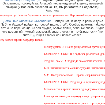
Отзовитесь, пожалуйста, Алексей, неравнодушный к щенку немецкой
овчарки (у Вас есть взрослая кошка, Вы работаете в Подольске).
Кристина.
зде по ул. Земская 5 уже около месяца проживает кот. Персиковый окрас, не кастрирован
"Домашние животные Объявления":
Найден кот. В лесу, в районе дома
№ 3 по Уездной найден кот серый (полосатый). Особые приметы - белое
пятно на переносице, белая грудка, белые лапки, зеленые глаза. Видно
что домашний - умный, ласковый, знает лоток ( и что бывает если "не
знать" ))) Ищет старых или новых хозяев.
найден черный лабрадор. кобель.
Между домов 13 и 15 по улице Земская третий день б
GUBERNSKI.COM • В 3 подъезде ул.Земская, д.6 сид
Уездная , дом 2 . У подъезда дома сидит котёнок , 4
Был найден кошеле в машине с утра по направлению 
SOS! Потерялась собака. Породы - карликовая такса
GUBERNSKI.COM • Уездная д. 3, первый подъезд 
Молодая семья срочно снимет одно-двухкомнатную кв
Cдам однокомнатную квартиру в мкр.Губернский ул.Зе
принимаю заказы домашние штучные торты(медовик, м