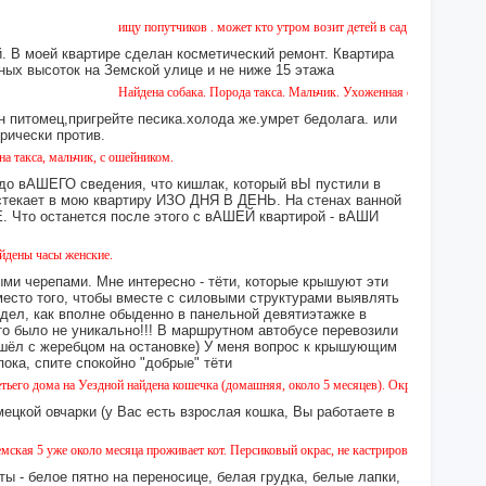
ищу попутчиков . может кто утром возит детей в сад или в школу в горо
 В моей квартире сделан косметический ремонт. Квартира
ных высоток на Земской улице и не ниже 15 этажа
Найдена собака. Порода такса. Мальчик. Ухоженная с ошейником. Найде
н питомец,пригрейте песика.холода же.умрет бедолага. или
орически против.
мальчик, с ошейником.
 до вАШЕГО сведения, что кишлак, который вЫ пустили в
екает в мою квартиру ИЗО ДНЯ В ДЕНЬ. На стенах ванной
то останется после этого с вАШЕЙ квартирой - вАШИ
ы женские.
ми черепами. Мне интересно - тёти, которые крышуют эти
место того, чтобы вместе с силовыми структурами выявлять
идел, как вполне обыденно в панельной девятиэтажке в
это было не уникально!!! В маршрутном автобусе перевозили
 сошёл с жеребцом на остановке) У меня вопрос к крышующим
а, спите спокойно "добрые" тёти
а на Уездной найдена кошечка (домашняя, около 5 месяцев). Окрас - камышовый, на один
ецкой овчарки (у Вас есть взрослая кошка, Вы работаете в
же около месяца проживает кот. Персиковый окрас, не кастрирован, возраст менее года,
ы - белое пятно на переносице, белая грудка, белые лапки,