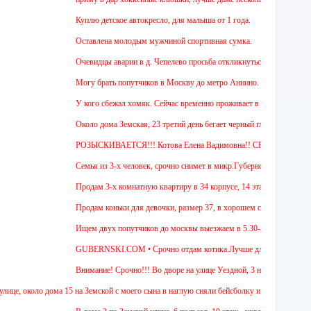
Куплю детское автокресло, для малыша от 1 года.
Оставлена молодым мужчиной спортивная сумка.
Очевидцы аварии в д. Чепелево просьба откликнуться.
Могу брать попутчиков в Москву до метро Аннино. Отъезд 6.45 от мкр.
У кого сбежал хомяк. Сейчас временно проживает в 48 квартире (9 этаж
Около дома Земская, 23 третий день бегает черный гладкошерстый высо
РОЗЫСКИВАЕТСЯ!!! Котова Елена Вадимовна!! СРОЧНО ОТЗОВИТ
Семья из 3-х человек, срочно снимет в микр.Губернский 1 или 2-х комн
Продам 3-х комнатную квартиру в 34 корпусе, 14 этаж, общ. пл. 88 м. 
Продам коньки для девочки, размер 37, в хорошем состоянии.
Ищем двух попутчиков до москвы выезжаем в 5.30-5.45 и обратно в 18.
GUBERNSKI.COM • Срочно отдам котика.Лучше для проживания в частн
Внимание! Срочно!!! Во дворе на улице Уездной, 3 найден щенок. Осмо
ло дома 15 на Земской с моего сына в наглую сняли бейсболку и убежали 2 девочки.Одну