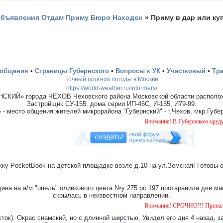
бъявления Отдам Приму Бюро Находок
»
Приму в дар или ку
ообщения
•
Страницы Губернского
•
Вопросы к УК
•
Участковый
•
Тр
Точный прогноз погоды в Москве
https://world-weather.ru/informers/
СКИЙ» города ЧЕХОВ Чеховского района Московской области располож
Застройщик СУ-155, дома серии ИП-46С, И-155, И79-99.
место общения жителей микрорайона "Губернский" - г.Чехов, мкр.Губер
Внимание! В Губернском орудует банда 
ку PocketBook на детской площадке возле д.10 на ул.Земская! Готовы 
на на а/м "опель" оливкового цвета №у 275 рс 197 протаранила две ма
скрылась в неизвестном направлении.
Внимание! СРОЧНО!!! Пропала собака чёр
ток). Окрас сиамский, но с длинной шерстью. Увидел его дня 4 назад, з