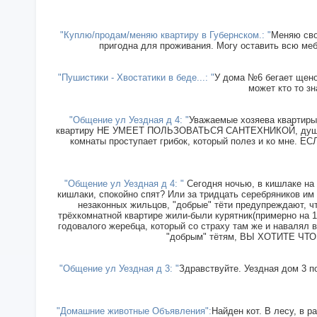
"Куплю/продам/меняю квартиру в Губернском.: "
Меняю сво
пригодна для проживания. Могу оставить всю меб
"Пушистики - Хвостатики в беде...: "
У дома №6 бегает щенок
может кто то зн
"Общение ул Уездная д 4: "
Уважаемые хозяева квартиры 
квартиру НЕ УМЕЕТ ПОЛЬЗОВАТЬСЯ САНТЕХНИКОЙ, душ прин
комнаты проступает грибок, который полез и ко мн
"Общение ул Уездная д 4: "
Сегодня ночью, в кишлаке на 
кишлаки, спокойно спят? Или за тридцать серебряников им
незаконных жильцов, "добрые" тёти предупреждают, чт
трёхкомнатной квартире жили-были курятник(примерно на 15
годовалого жеребца, который со страху там же и навалял в
"добрым" тётям, ВЫ ХОТИТЕ ЧТОБ
"Общение ул Уездная д 3: "
Здравствуйте. Уездная дом 3 п
"Домашние животные Объявления":
Найден кот. В лесу, в р