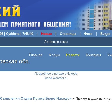
26 | Суббота | 7:48:41
|
Новые
|
Страницы
|
Фото
|
Видео
Активные темы
Главная
Форум
Новости
Контакты
Уч
вская обл.
Подробнее о погоде в Чехове
world-weather.ru
бъявления Отдам Приму Бюро Находок
»
Приму в дар или ку