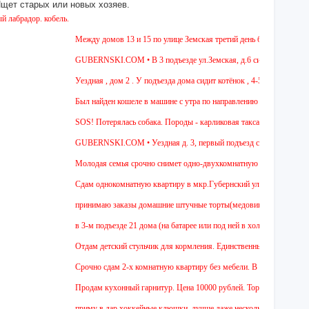
 Ищет старых или новых хозяев.
р. кобель.
Между домов 13 и 15 по улице Земская третий день бегает собака из по
GUBERNSKI.COM • В 3 подъезде ул.Земская, д.6 сидит очень голодная
Уездная , дом 2 . У подъезда дома сидит котёнок , 4-5 мес , девочка. 
Был найден кошеле в машине с утра по направлению в Москву,девушка 
SOS! Потерялась собака. Породы - карликовая такса. Уважаемые соседи
GUBERNSKI.COM • Уездная д. 3, первый подъезд сидит полосатый 
Молодая семья срочно снимет одно-двухкомнатную квартиру на длител
Cдам однокомнатную квартиру в мкр.Губернский ул.Земская. Ремонт от 
принимаю заказы домашние штучные торты(медовик, муравейник, напол
в 3-м подъезде 21 дома (на батарее или под ней в холле) тоскует и д
Отдам детский стульчик для кормления. Единственный минус - нет мягко
Срочно сдам 2-х комнатную квартиру без мебели. В Чехове буду после 1
Продам кухонный гарнитур. Цена 10000 рублей. Торг уместен.
приму в дар хоккейные клюшки, лучше даже несколько:)