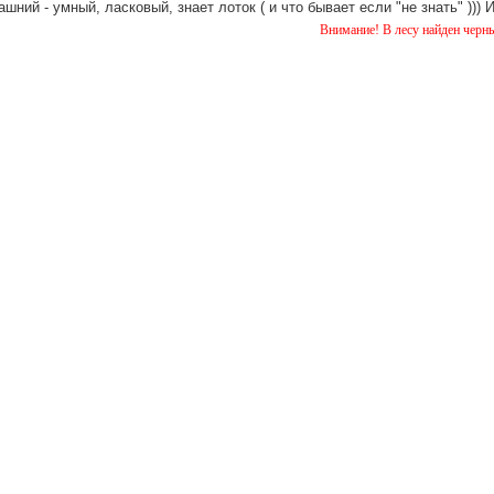
шний - умный, ласковый, знает лоток ( и что бывает если "не знать" )))
Внимание! В лесу найден черный лабрадо