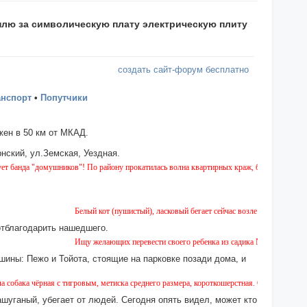
плю за символическую плату электрическую плиту
создать сайт-форум бесплатно
анспорт
•
Попутчики
ен в 50 км от МКАД.
нский, ул.Земская, Уездная.
"домушников"! По району прокатилась волна квартирных краж, будьте бдительны!
Белый кот (пушистый), ласковый бегает сейчас возле дома № 2 на Земск
отблагодарить нашедшего.
Ищу желающих перевести своего ребенка из садика №11 в садик № 26. 
шины: Пежо и Тойота, стоящие на парковке позади дома, и
ная с тигровым, метиска среднего размера, короткошерстная. Собака пугливая, не агре
ашуганый, убегает от людей. Сегодня опять видел, может кто