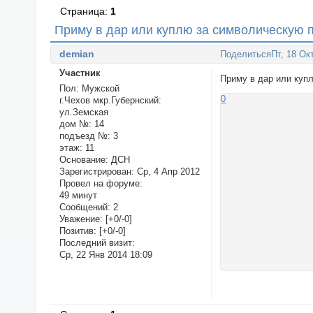
Страница:
1
Приму в дар или куплю за символическую п
demian
Поделиться
Пт, 18 Ок
Участник
Приму в дар или куп
Пол:
Мужской
0
г.Чехов мкр.Губернский:
ул.Земская
дом №:
14
подъезд №:
3
этаж:
11
Основание:
ДСН
Зарегистрирован
: Ср, 4 Апр 2012
Провел на форуме:
49 минут
Сообщений:
2
Уважение:
[+0/-0]
Позитив:
[+0/-0]
Последний визит:
Ср, 22 Янв 2014 18:09