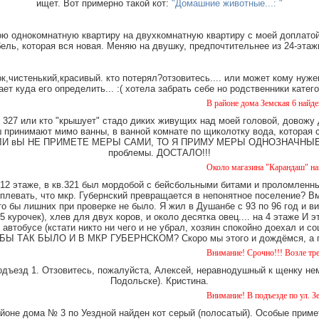
ищет. Вот примерно такой кот:
"Домашние животные...: "
ю однокомнатную квартиру на двухкомнатную квартиру с моей доплатой.
ель, которая вся новая. Меняю на двушку, предпочтительнее из 24-этаж
,чистенький,красивый. кто потерял?отзовитесь.... или может кому нуже
ает куда его определить... :( хотела забрать себе но родственники катег
В районе дома Земская 6 найдена такса, 
327 или кто "крышует" стадо диких живущих над моей головой, довожу
имают мимо ванны, в ванной комнате по щиколотку вода, которая ст
е. ЕСЛИ вЫ НЕ ПРИМЕТЕ МЕРЫ САМИ, ТО Я ПРИМУ МЕРЫ ОДНОЗНАЧНЫЕ. Ч
проблемы. ДОСТАЛО!!!
Около магазина "Карандаш" найдены час
12 этаже, в кв.321 был мордобой с бейсбольными битами и проломленны
 плевать, что мкр. Губернский превращается в непонятное поселение? В
о бы лишних при проверке не было. Я жил в Душанбе с 93 по 96 год и в
 курочек), хлев для двух коров, и около десятка овец.... на 4 этаже И 
 автобусе (кстати никто ни чего и не убрал, хозяин спокойно доехал и
Ы ТАК БЫЛО И В МКР ГУБЕРНСКОМ? Скоро мы этого и дождёмся, а пок
Внимание! Срочно!!! Возле третьего дом
одъезд 1. Отзовитесь, пожалуйста, Алексей, неравнодушный к щенку нем
Подольске). Кристина.
Внимание! В подъезде по ул. Земская 5 у
айоне дома № 3 по Уездной найден кот серый (полосатый). Особые примет