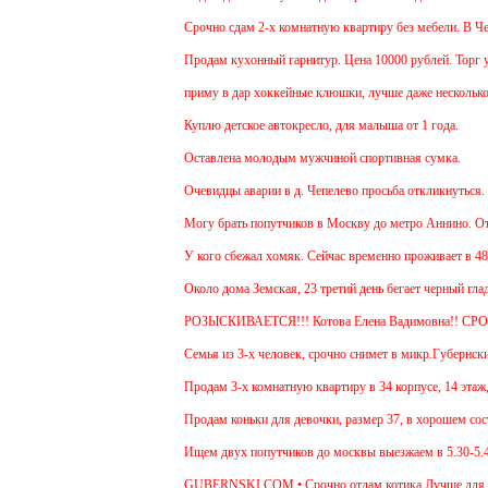
Срочно сдам 2-х комнатную квартиру без мебели. В Чехов
Продам кухонный гарнитур. Цена 10000 рублей. Торг ум
приму в дар хоккейные клюшки, лучше даже несколько:)
Куплю детское автокресло, для малыша от 1 года.
Оставлена молодым мужчиной спортивная сумка.
Очевидцы аварии в д. Чепелево просьба откликнуться.
Могу брать попутчиков в Москву до метро Аннино. Отъез
У кого сбежал хомяк. Сейчас временно проживает в 48 ква
Около дома Земская, 23 третий день бегает черный гладк
РОЗЫСКИВАЕТСЯ!!! Котова Елена Вадимовна!! СР
Семья из 3-х человек, срочно снимет в микр.Губернский 
Продам 3-х комнатную квартиру в 34 корпусе, 14 этаж, о
Продам коньки для девочки, размер 37, в хорошем состо
Ищем двух попутчиков до москвы выезжаем в 5.30-5.45 и
GUBERNSKI.COM • Срочно отдам котика.Лучше для прожи