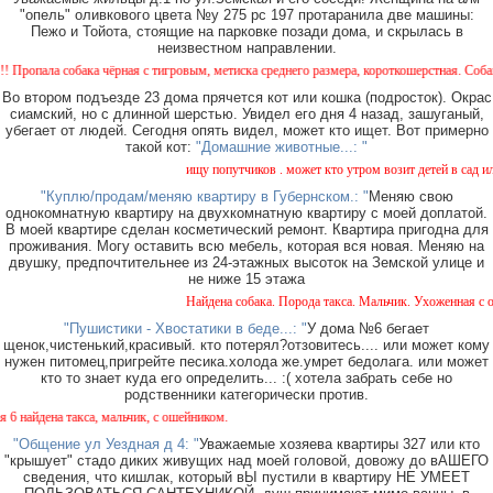
"опель" оливкового цвета №у 275 рс 197 протаранила две машины:
Пежо и Тойота, стоящие на парковке позади дома, и скрылась в
неизвестном направлении.
ала собака чёрная с тигровым, метиска среднего размера, короткошерстная. Собака пуг
Во втором подъезде 23 дома прячется кот или кошка (подросток). Окрас
сиамский, но с длинной шерстью. Увидел его дня 4 назад, зашуганый,
убегает от людей. Сегодня опять видел, может кто ищет. Вот примерно
такой кот:
"Домашние животные...: "
ищу попутчиков . может кто утром возит детей в сад или 
"Куплю/продам/меняю квартиру в Губернском.: "
Меняю свою
однокомнатную квартиру на двухкомнатную квартиру с моей доплатой.
В моей квартире сделан косметический ремонт. Квартира пригодна для
проживания. Могу оставить всю мебель, которая вся новая. Меняю на
двушку, предпочтительнее из 24-этажных высоток на Земской улице и
не ниже 15 этажа
Найдена собака. Порода такса. Мальчик. Ухоженная с оше
"Пушистики - Хвостатики в беде...: "
У дома №6 бегает
щенок,чистенький,красивый. кто потерял?отзовитесь.... или может кому
нужен питомец,пригрейте песика.холода же.умрет бедолага. или может
кто то знает куда его определить... :( хотела забрать себе но
родственники категорически против.
айдена такса, мальчик, с ошейником.
"Общение ул Уездная д 4: "
Уважаемые хозяева квартиры 327 или кто
"крышует" стадо диких живущих над моей головой, довожу до вАШЕГО
сведения, что кишлак, который вЫ пустили в квартиру НЕ УМЕЕТ