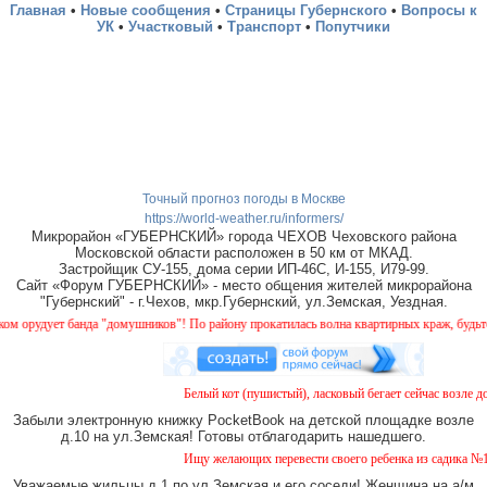
Главная
•
Новые сообщения
•
Страницы Губернского
•
Вопросы к
УК
•
Участковый
•
Транспорт
•
Попутчики
Точный прогноз погоды в Москве
https://world-weather.ru/informers/
Микрорайон «ГУБЕРНСКИЙ» города ЧЕХОВ Чеховского района
Московской области расположен в 50 км от МКАД.
Застройщик СУ-155, дома серии ИП-46С, И-155, И79-99.
Сайт «Форум ГУБЕРНСКИЙ» - место общения жителей микрорайона
"Губернский" - г.Чехов, мкр.Губернский, ул.Земская, Уездная.
рудует банда "домушников"! По району прокатилась волна квартирных краж, будьте бд
Белый кот (пушистый), ласковый бегает сейчас возле дом
Забыли электронную книжку PocketBook на детской площадке возле
д.10 на ул.Земская! Готовы отблагодарить нашедшего.
Ищу желающих перевести своего ребенка из садика №11 в
Уважаемые жильцы д.1 по ул.Земская и его соседи! Женщина на а/м