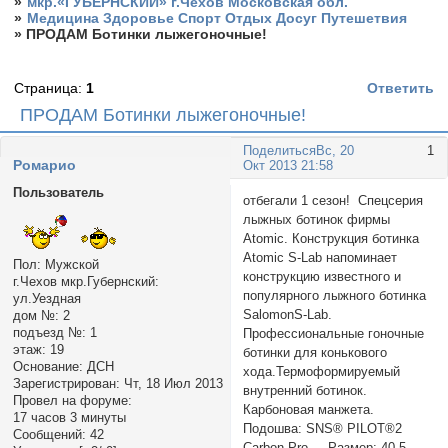
»
мкр.«ГУБЕРНСКИЙ» г.Чехов Московская обл.
»
Медицина Здоровье Спорт Отдых Досуг Путешетвия
»
ПРОДАМ Ботинки лыжегоночные!
Страница:
1
Ответить
ПРОДАМ Ботинки лыжегоночные!
Поделиться
Вс, 20
1
Ромарио
Окт 2013 21:58
Пользователь
отбегали 1 сезон! Спецсерия
лыжных ботинок фирмы
Atomic. Конструкция ботинка
Atomic S-Lab напоминает
Пол:
Мужской
конструкцию известного и
г.Чехов мкр.Губернский:
популярного лыжного ботинка
ул.Уездная
SalomonS-Lab.
дом №:
2
подъезд №:
1
Профессиональные гоночные
этаж:
19
ботинки для конькового
Основание:
ДСН
хода.Термоформируемый
Зарегистрирован
: Чт, 18 Июл 2013
внутренний ботинок.
Провел на форуме:
Карбоновая манжета.
17 часов 3 минуты
Подошва: SNS® PILOT®2
Сообщений:
42
Carbon Pro. Размер: 40,5