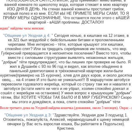
ПОЛЬЗОВАТЬСЯ САНТЕХНИКОЙ, душ принимают мимо ванны, в
ванной комнате по щиколотку вода, которая стекает в мою квартиру
ИЗО ДНЯ В ДЕНЬ. На стенах ванной комнаты проступает грибок,
который полез и ко мне. ЕСЛИ вЫ НЕ ПРИМЕТЕ МЕРЫ САМИ, ТО Я
ПРИМУ МЕРЫ ОДНОЗНАЧНЫЕ. Что останется после этого с вАШЕЙ
квартирой - вАШИ проблемы. ДОСТАЛО!!!
ш" найдены часы женские.
"Общение ул Уездная д 4: "
Сегодня ночью, в кишлаке на 12 этаже, в
кв.321 был мордобой с бейсбольными битами и проломленными
черепами. Мне интересно - тёти, которые крышуют эти кишлаки,
спокойно спят? Или за тридцать серебряников им плевать, что мкр.
Губернский превращается в непонятное поселение? Вместо того, чтобы
вместе с силовыми структурами выявлять незаконных жильцов,
"добрые" тёти предупреждают, что бы лишних при проверке не было. Я
жил в Душанбе с 93 по 96 год и видел, как вполне обыденно в
панельной девятиэтажке в трёхкомнатной квартире жили-были
курятник(примерно на 15 курочек), хлев для двух коров, и около десятка
овец.... на 4 этаже И это было не уникально!!! В маршрутном автобусе
перевозили годовалого жеребца, который со страху там же и навалял в
автобусе (кстати никто ни чего и не убрал, хозяин спокойно доехал и
сошёл с жеребцом на остановке) У меня вопрос к крышующим "добрым"
тётям, ВЫ ХОТИТЕ ЧТОБЫ ТАК БЫЛО И В МКР ГУБЕРНСКОМ? Скоро
мы этого и дождёмся, а пока, спите спокойно "добрые" тёти
е третьего дома на Уездной найдена кошечка (домашняя, около 5 месяцев). Окрас - камы
"Общение ул Уездная д 3: "
Здравствуйте. Уездная дом 3 подъезд 1.
Отзовитесь, пожалуйста, Алексей, неравнодушный к щенку немецкой
овчарки (у Вас есть взрослая кошка, Вы работаете в Подольске).
Кристина.