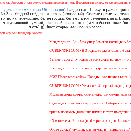
л. Земская 5 уже около месяца проживает кот. Персиковый окрас, не кастрирован, возра
"Домашние животные Объявления":
Найден кот. В лесу, в районе дома
№ 3 по Уездной найден кот серый (полосатый). Особые приметы - белое
пятно на переносице, белая грудка, белые лапки, зеленые глаза. Видно
что домашний - умный, ласковый, знает лоток ( и что бывает если "не
знать" ))) Ищет старых или новых хозяев.
черный лабрадор. кобель.
Между домов 13 и 15 по улице Земская третий день бегае
GUBERNSKI.COM • В 3 подъезде ул.Земская, д.6 сидит о
Уездная , дом 2 . У подъезда дома сидит котёнок , 4-5 м
Был найден кошеле в машине с утра по направлению в Мо
SOS! Потерялась собака. Породы - карликовая такса. Ув
GUBERNSKI.COM • Уездная д. 3, первый подъезд сид
Молодая семья срочно снимет одно-двухкомнатную кварт
Cдам однокомнатную квартиру в мкр.Губернский ул.Земска
принимаю заказы домашние штучные торты(медовик, мура
в 3-м подъезде 21 дома (на батарее или под ней в холле
Отдам детский стульчик для кормления. Единственный мин