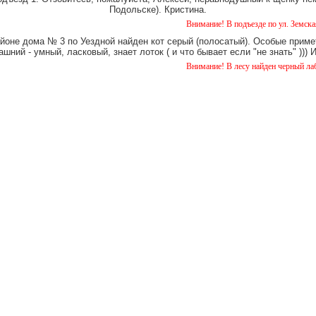
Подольске). Кристина.
Внимание! В подъезде по ул. Земская 5 уже ок
айоне дома № 3 по Уездной найден кот серый (полосатый). Особые примет
шний - умный, ласковый, знает лоток ( и что бывает если "не знать" )))
Внимание! В лесу найден черный лабрадор. ко