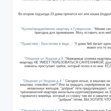
Во втором подъезде 23 дома прячется кот или кошка (подрос
"Куплю/продам/меняю квартиру в Губернском.: "
Меняю сво
пригодна для проживания. Могу оставить всю меб
"Пушистики - Хвостатики в беде...: "
У дома №6 бегает щенок
может кто то зн
"Общение ул Уездная д 4: "
Уважаемые хозяева квартиры 
квартиру НЕ УМЕЕТ ПОЛЬЗОВАТЬСЯ САНТЕХНИКОЙ, душ прин
комнаты проступает грибок, который полез и ко мн
"Общение ул Уездная д 4: "
Сегодня ночью, в кишлаке на 
кишлаки, спокойно спят? Или за тридцать серебряников им
незаконных жильцов, "добрые" тёти предупреждают, чт
трёхкомнатной квартире жили-были курятник(примерно на 15
годовалого жеребца, который со страху там же и навалял в
"добрым" тётям, ВЫ ХОТИТЕ ЧТОБ
"Общение ул Уездная д 3: "
Здравствуйте. Уездная дом 3 п