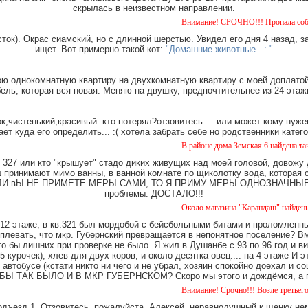
скрылась в неизвестном направлении.
Внимание! СРОЧНО!!! Пропала собака чёрная с
ток). Окрас сиамский, но с длинной шерстью. Увидел его дня 4 назад, з
ищет. Вот примерно такой кот:
"Домашние животные...: "
ю однокомнатную квартиру на двухкомнатную квартиру с моей доплатой.
ель, которая вся новая. Меняю на двушку, предпочтительнее из 24-этаж
,чистенький,красивый. кто потерял?отзовитесь.... или может кому нуже
ает куда его определить... :( хотела забрать себе но родственники катег
В районе дома Земская 6 найдена такса, мальч
327 или кто "крышует" стадо диких живущих над моей головой, довожу
имают мимо ванны, в ванной комнате по щиколотку вода, которая ст
е. ЕСЛИ вЫ НЕ ПРИМЕТЕ МЕРЫ САМИ, ТО Я ПРИМУ МЕРЫ ОДНОЗНАЧНЫЕ. Ч
проблемы. ДОСТАЛО!!!
Около магазина "Карандаш" найдены часы жен
12 этаже, в кв.321 был мордобой с бейсбольными битами и проломленны
 плевать, что мкр. Губернский превращается в непонятное поселение? В
о бы лишних при проверке не было. Я жил в Душанбе с 93 по 96 год и в
 курочек), хлев для двух коров, и около десятка овец.... на 4 этаже И 
 автобусе (кстати никто ни чего и не убрал, хозяин спокойно доехал и
Ы ТАК БЫЛО И В МКР ГУБЕРНСКОМ? Скоро мы этого и дождёмся, а пок
Внимание! Срочно!!! Возле третьего дома на 
одъезд 1. Отзовитесь, пожалуйста, Алексей, неравнодушный к щенку нем