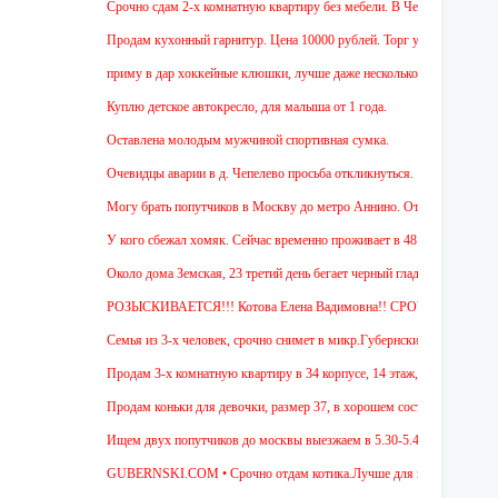
Срочно сдам 2-х комнатную квартиру без мебели. В Чехове буду после 15-0
Продам кухонный гарнитур. Цена 10000 рублей. Торг уместен.
приму в дар хоккейные клюшки, лучше даже несколько:)
Куплю детское автокресло, для малыша от 1 года.
Оставлена молодым мужчиной спортивная сумка.
Очевидцы аварии в д. Чепелево просьба откликнуться.
Могу брать попутчиков в Москву до метро Аннино. Отъезд 6.45 от мкр.Гу
У кого сбежал хомяк. Сейчас временно проживает в 48 квартире (9 этаж ул
Около дома Земская, 23 третий день бегает черный гладкошерстый высокий
РОЗЫСКИВАЕТСЯ!!! Котова Елена Вадимовна!! СРОЧНО ОТЗОВИТЕС
Семья из 3-х человек, срочно снимет в микр.Губернский 1 или 2-х комнат
Продам 3-х комнатную квартиру в 34 корпусе, 14 этаж, общ. пл. 88 м. Цен
Продам коньки для девочки, размер 37, в хорошем состоянии.
Ищем двух попутчиков до москвы выезжаем в 5.30-5.45 и обратно в 18.00
GUBERNSKI.COM • Срочно отдам котика.Лучше для проживания в частном 