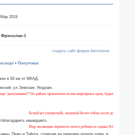
 Мар 2019
 Фрисолак-1
создать сайт-форум бесплатно
анспорт
•
Попутчики
ен в 50 км от МКАД.
нский, ул.Земская, Уездная.
шников"! По району прокатилась волна квартирных краж, будьте бдительны!
Белый кот (пушистый), ласковый бегает сейчас возле дома № 2 на Земской
отблагодарить нашедшего.
Ищу желающих перевести своего ребенка из садика №11 в садик № 26. Ест
шины: Пежо и Тойота, стоящие на парковке позади дома, и