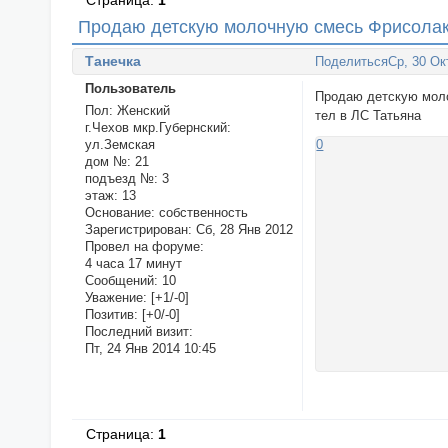
Страница:
1
Продаю детскую молочную смесь Фрисолак
Танечка
Поделиться
Ср, 30 Ок
Пользователь
Продаю детскую моло
Пол:
Женский
тел в ЛС Татьяна
г.Чехов мкр.Губернский:
ул.Земская
0
дом №:
21
подъезд №:
3
этаж:
13
Основание:
собственность
Зарегистрирован
: Сб, 28 Янв 2012
Провел на форуме:
4 часа 17 минут
Сообщений:
10
Уважение:
[+1/-0]
Позитив:
[+0/-0]
Последний визит:
Пт, 24 Янв 2014 10:45
Страница:
1