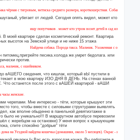
 тигровым, метиска среднего размера, короткошерстная. Собака пугливая, не агрессивн
ашуганый, убегает от людей. Сегодня опять видел, может кто
ищу попутчиков . может кто утром возит детей в сад или в школу в город ?
 В моей квартире сделан косметический ремонт. Квартира
ных высоток на Земской улице и не ниже 15 этажа
Найдена собака. Порода такса. Мальчик. Ухоженная с ошейником. Найдена 
н питомец,пригрейте песика.холода же.умрет бедолага. или
орически против.
ик, с ошейником.
 до вАШЕГО сведения, что кишлак, который вЫ пустили в
екает в мою квартиру ИЗО ДНЯ В ДЕНЬ. На стенах ванной
то останется после этого с вАШЕЙ квартирой - вАШИ
ские.
ми черепами. Мне интересно - тёти, которые крышуют эти
место того, чтобы вместе с силовыми структурами выявлять
идел, как вполне обыденно в панельной девятиэтажке в
это было не уникально!!! В маршрутном автобусе перевозили
 сошёл с жеребцом на остановке) У меня вопрос к крышующим
а, спите спокойно "добрые" тёти
Уездной найдена кошечка (домашняя, около 5 месяцев). Окрас - камышовый, на один глаз
ецкой овчарки (у Вас есть взрослая кошка, Вы работаете в