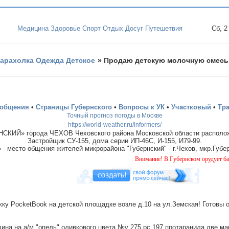
Медицина Здоровье Спорт Отдых Досуг Путешетвия
Сб, 2
арахолка Одежда Детское
»
Продаю детскую молочную смесь
ообщения
•
Страницы Губернского
•
Вопросы к УК
•
Участковый
•
Тр
Точный прогноз погоды в Москве
https://world-weather.ru/informers/
СКИЙ» города ЧЕХОВ Чеховского района Московской области располож
Застройщик СУ-155, дома серии ИП-46С, И-155, И79-99.
место общения жителей микрорайона "Губернский" - г.Чехов, мкр.Губер
Внимание! В Губернском орудует банда "дому
ку PocketBook на детской площадке возле д.10 на ул.Земская! Готовы 
на на а/м "опель" оливкового цвета №у 275 рс 197 протаранила две ма