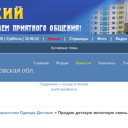
6 | Суббота | 11:46:13
|
Новые
|
Страницы
|
Фото
|
Видео
Активные темы
Главная
Форум
Новости
Контакты
Уч
вская обл.
Подробнее о погоде в Чехове
world-weather.ru
арахолка Одежда Детское
»
Продаю детскую молочную смесь