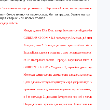
оло месяца проживает кот. Персиковый окрас, не кастрирован, возраст менее года, ухож
ы - белое пятно на переносице, белая грудка, белые лапки,
 Ищет старых или новых хозяев.
бель.
Между домов 13 и 15 по улице Земская третий день бегает собака из поро
GUBERNSKI.COM • В 3 подъезде ул.Земская, д.6 сидит очень голодная ч
Уездная , дом 2 . У подъезда дома сидит котёнок , 4-5 мес , девочка. Чёр
Был найден кошеле в машине с утра по направлению в Москву,девушка сад
SOS! Потерялась собака. Породы - карликовая такса. Уважаемые соседи! 
GUBERNSKI.COM • Уездная д. 3, первый подъезд сидит полосатый ОЧ
Молодая семья срочно снимет одно-двухкомнатную квартиру на длительны
Cдам однокомнатную квартиру в мкр.Губернский ул.Земская. Ремонт от зас
принимаю заказы домашние штучные торты(медовик, муравейник, наполеон
в 3-м подъезде 21 дома (на батарее или под ней в холле) тоскует и дове
Отдам детский стульчик для кормления. Единственный минус - нет мягкой 