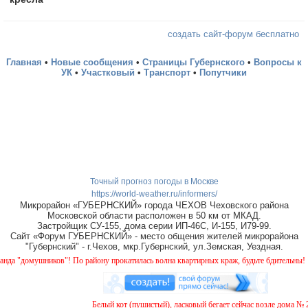
создать сайт-форум бесплатно
Главная
•
Новые сообщения
•
Страницы Губернского
•
Вопросы к
УК
•
Участковый
•
Транспорт
•
Попутчики
Точный прогноз погоды в Москве
https://world-weather.ru/informers/
Микрорайон «ГУБЕРНСКИЙ» города ЧЕХОВ Чеховского района
Московской области расположен в 50 км от МКАД.
Застройщик СУ-155, дома серии ИП-46С, И-155, И79-99.
Сайт «Форум ГУБЕРНСКИЙ» - место общения жителей микрорайона
"Губернский" - г.Чехов, мкр.Губернский, ул.Земская, Уездная.
"домушников"! По району прокатилась волна квартирных краж, будьте бдительны!
Белый кот (пушистый), ласковый бегает сейчас возле дома № 2 н