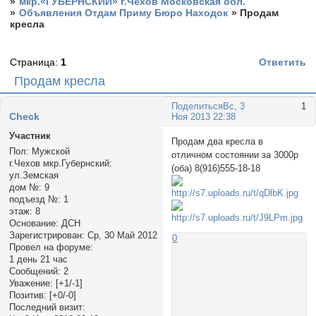
»
мкр.«ГУБЕРНСКИЙ» г.Чехов Московская обл.
»
Объявления Отдам Приму Бюро Находок
»
Продам
кресла
Страница:
1
Ответить
Продам кресла
Поделиться
Вс, 3
1
Check
Ноя 2013 22:38
Участник
Продам два кресла в
Пол:
Мужской
отличном состоянии за 3000р
г.Чехов мкр.Губернский:
(оба) 8(916)555-18-18
ул.Земская
дом №:
9
подъезд №:
1
этаж:
8
Основание:
ДСН
Зарегистрирован
: Ср, 30 Май 2012
0
Провел на форуме:
1 день 21 час
Сообщений:
2
Уважение:
[+1/-1]
Позитив:
[+0/-0]
Последний визит: