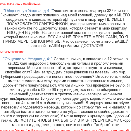
мальчик, с ошейником.
"Общение ул Уездная д 4: "
Уважаемые хозяева квартиры 327 или кто
"крышует" стадо диких живущих над моей головой, довожу до вАШЕГО
сведения, что кишлак, который вЫ пустили в квартиру НЕ УМЕЕТ
ПОЛЬЗОВАТЬСЯ САНТЕХНИКОЙ, душ принимают мимо ванны, в
ванной комнате по щиколотку вода, которая стекает в мою квартиру
ИЗО ДНЯ В ДЕНЬ. На стенах ванной комнаты проступает грибок,
который полез и ко мне. ЕСЛИ вЫ НЕ ПРИМЕТЕ МЕРЫ САМИ, ТО Я
ПРИМУ МЕРЫ ОДНОЗНАЧНЫЕ. Что останется после этого с вАШЕЙ
квартирой - вАШИ проблемы. ДОСТАЛО!!!
ы женские.
"Общение ул Уездная д 4: "
Сегодня ночью, в кишлаке на 12 этаже, в
кв.321 был мордобой с бейсбольными битами и проломленными
черепами. Мне интересно - тёти, которые крышуют эти кишлаки,
спокойно спят? Или за тридцать серебряников им плевать, что мкр.
Губернский превращается в непонятное поселение? Вместо того, чтобы
вместе с силовыми структурами выявлять незаконных жильцов,
"добрые" тёти предупреждают, что бы лишних при проверке не было. Я
жил в Душанбе с 93 по 96 год и видел, как вполне обыденно в
панельной девятиэтажке в трёхкомнатной квартире жили-были
курятник(примерно на 15 курочек), хлев для двух коров, и около десятка
овец.... на 4 этаже И это было не уникально!!! В маршрутном автобусе
перевозили годовалого жеребца, который со страху там же и навалял в
автобусе (кстати никто ни чего и не убрал, хозяин спокойно доехал и
сошёл с жеребцом на остановке) У меня вопрос к крышующим "добрым"
тётям, ВЫ ХОТИТЕ ЧТОБЫ ТАК БЫЛО И В МКР ГУБЕРНСКОМ? Скоро
мы этого и дождёмся, а пока, спите спокойно "добрые" тёти
а на Уездной найдена кошечка (домашняя, около 5 месяцев). Окрас - камышовый, на один