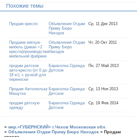
Похожие темы
Продам кресло
Объявления Отдам
Ср, 11 Дек 2013
Приму Бюро
Находок
Продаем мягкую
Объявления Отдам
Чт, 20 Окт 2011
мебель (диван +2
Приму Бюро
кресла)производства
Находок
мебельной фабрики
продам детское
Барахолка Одежда
Пн, 27 Май 2013
авто-кресло (от 0 до
Детское
18 кг), с ручкой для
переноски
Продам Автолюльку
Барахолка Одежда
Ср, 13 Ноя 2013
Мишутка
Детское
продам детскую
Барахолка Одежда
Ср, 19 Фев 2014
одежду
Детское
»
мкр.«ГУБЕРНСКИЙ» г.Чехов Московская обл.
»
Объявления Отдам Приму Бюро Находок
»
Продам
кресла