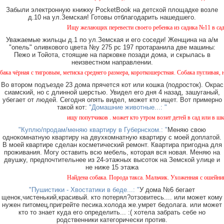
Забыли электронную книжку PocketBook на детской площадке возле
д.10 на ул.Земская! Готовы отблагодарить нашедшего.
Ищу желающих перевести своего ребенка из садика №11 в садик 
Уважаемые жильцы д.1 по ул.Земская и его соседи! Женщина на а/м
"опель" оливкового цвета №у 275 рс 197 протаранила две машины:
Пежо и Тойота, стоящие на парковке позади дома, и скрылась в
неизвестном направлении.
ная с тигровым, метиска среднего размера, короткошерстная. Собака пугливая, не агре
Во втором подъезде 23 дома прячется кот или кошка (подросток). Окрас
сиамский, но с длинной шерстью. Увидел его дня 4 назад, зашуганый,
убегает от людей. Сегодня опять видел, может кто ищет. Вот примерно
такой кот:
"Домашние животные...: "
ищу попутчиков . может кто утром возит детей в сад или в школу
"Куплю/продам/меняю квартиру в Губернском.: "
Меняю свою
однокомнатную квартиру на двухкомнатную квартиру с моей доплатой.
В моей квартире сделан косметический ремонт. Квартира пригодна для
проживания. Могу оставить всю мебель, которая вся новая. Меняю на
двушку, предпочтительнее из 24-этажных высоток на Земской улице и
не ниже 15 этажа
Найдена собака. Порода такса. Мальчик. Ухоженная с ошейником.
"Пушистики - Хвостатики в беде...: "
У дома №6 бегает
щенок,чистенький,красивый. кто потерял?отзовитесь.... или может кому
нужен питомец,пригрейте песика.холода же.умрет бедолага. или может
кто то знает куда его определить... :( хотела забрать себе но
родственники категорически против.