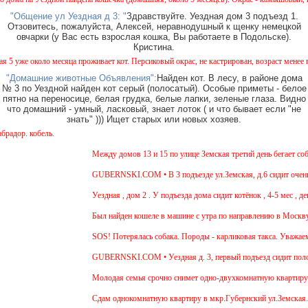
"Общение ул Уездная д 3: "
Здравствуйте. Уездная дом 3 подъезд 1.
Отзовитесь, пожалуйста, Алексей, неравнодушный к щенку немецкой
овчарки (у Вас есть взрослая кошка, Вы работаете в Подольске).
Кристина.
же около месяца проживает кот. Персиковый окрас, не кастрирован, возраст менее года,
"Домашние животные Объявления":
Найден кот. В лесу, в районе дома
№ 3 по Уездной найден кот серый (полосатый). Особые приметы - белое
пятно на переносице, белая грудка, белые лапки, зеленые глаза. Видно
что домашний - умный, ласковый, знает лоток ( и что бывает если "не
знать" ))) Ищет старых или новых хозяев.
р. кобель.
Между домов 13 и 15 по улице Земская третий день бегает собак
GUBERNSKI.COM • В 3 подъезде ул.Земская, д.6 сидит очень го
Уездная , дом 2 . У подъезда дома сидит котёнок , 4-5 мес , де
Был найден кошеле в машине с утра по направлению в Москву,де
SOS! Потерялась собака. Породы - карликовая такса. Уважаемые
GUBERNSKI.COM • Уездная д. 3, первый подъезд сидит поло
Молодая семья срочно снимет одно-двухкомнатную квартиру на 
Cдам однокомнатную квартиру в мкр.Губернский ул.Земская. Ремо