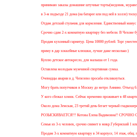
принимаю заказы домашние штучные торты(медовик, муравейник,
в 3-м подъезде 21 дома (на батарее или под ней в холле) тоску
Отдам детский стульчик для кормления. Единственный минус - не
Срочно сдам 2-х комнатную квартиру без мебели. В Чехове буду 
Продам кухонный гарнитур. Цена 10000 рублей. Торг уместен.
приму в дар хоккейные клюшки, лучше даже несколько:)
Куплю детское автокресло, для малыша от 1 года.
Оставлена молодым мужчиной спортивная сумка.
Очевидцы аварии в д. Чепелево просьба откликнуться.
Могу брать попутчиков в Москву до метро Аннино. Отъезд 6.45 
У кого сбежал хомяк. Сейчас временно проживает в 48 квартире (
Около дома Земская, 23 третий день бегает черный гладкошерст
РОЗЫСКИВАЕТСЯ!!! Котова Елена Вадимовна!! СРОЧНО О
Семья из 3-х человек, срочно снимет в микр.Губернский 1 или 2
Продам 3-х комнатную квартиру в 34 корпусе, 14 этаж, общ. пл.