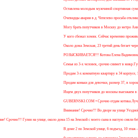
Оставлена молодым мужчиной спортивная сумка
Очевидцы аварии в д. Чепелево просьба откликну
Могу брать попутчиков в Москву до метро Аннино
У кого сбежал хомяк. Сейчас временно проживает в
Около дома Земская, 23 третий день бегает черны
РОЗЫСКИВАЕТСЯ!!! Котова Елена Вадимовна
Семья из 3-х человек, срочно снимет в микр.Губе
Продам 3-х комнатную квартиру в 34 корпусе, 14 
Продам коньки для девочки, размер 37, в хороше
Ищем двух попутчиков до москвы выезжаем в 5.30
GUBERNSKI.COM • Срочно отдам котика.Лучше для
Внимание! Срочно!!! Во дворе на улице Уездной, 
рочно!!! Гуляя на улице, около дома 15 на Земской с моего сына в наглую сняли бейсбо
В доме 2 по Земской улице, 6 подъезд, 10 этаж - у