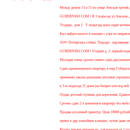
Между домов 13 и 15 по улице Земская третий ден
GUBERNSKI.COM • В 3 подъезде ул.Земская, д.6 
Уездная , дом 2 . У подъезда дома сидит котёнок 
Был найден кошеле в машине с утра по направлен
SOS! Потерялась собака. Породы - карликовая та
GUBERNSKI.COM • Уездная д. 3, первый подъе
Молодая семья срочно снимет одно-двухкомнатну
Cдам однокомнатную квартиру в мкр.Губернский ул
принимаю заказы домашние штучные торты(медови
в 3-м подъезде 21 дома (на батарее или под ней 
Отдам детский стульчик для кормления. Единствен
Срочно сдам 2-х комнатную квартиру без мебели. 
Продам кухонный гарнитур. Цена 10000 рублей. Т
приму в дар хоккейные клюшки, лучше даже неск
Куплю детское автокресло, для малыша от 1 года.