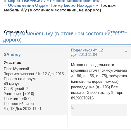
»
мкр.«ГУБЕРНСКИЙ» г.Чехов Московская обл.
»
Объявления Отдам Приму Бюро Находок
»
Продам
мебель б/у (в отличном состоянии, не дорого)
Страница:
1
Ответить
Продам мебель б/у (в отличном состоянии, не
дорого)
Поделиться
Чт, 12
1
SAndrey
Дек 2013 11:04
Участник
Можно по раздельности:
Пол:
Мужской
кухонный стол (прямоугольный
Зарегистрирован
: Чт, 12 Дек 2013
д - 86, ш - 56, в - 75), табуретка
Провел на форуме:
(мягкая, на дерев. ножках),
49 минут
раскладушка (д - 196) Все
Сообщений:
2
вместе - 3 500 тыс. руб. Торг.
Уважение:
[+0/-0]
89296676916
Позитив:
[+0/-0]
Последний визит:
0
Чт, 12 Дек 2013 11:21