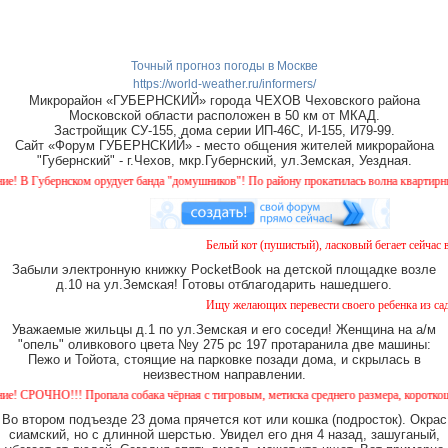
Точный прогноз погоды в Москве
https://world-weather.ru/informers/
Микрорайон «ГУБЕРНСКИЙ» города ЧЕХОВ Чеховского района
Московской области расположен в 50 км от МКАД.
Застройщик СУ-155, дома серии ИП-46С, И-155, И79-99.
Сайт «Форум ГУБЕРНСКИЙ» - место общения жителей микрорайона
"Губернский" - г.Чехов, мкр.Губернский, ул.Земская, Уездная.
В Губернском орудует банда "домушников"! По району прокатилась волна квартирных к
Белый кот (пушистый), ласковый бегает сейчас во
Забыли электронную книжку PocketBook на детской площадке возле
д.10 на ул.Земская! Готовы отблагодарить нашедшего.
Ищу желающих перевести своего ребенка из садик
Уважаемые жильцы д.1 по ул.Земская и его соседи! Женщина на а/м
"опель" оливкового цвета №у 275 рс 197 протаранила две машины:
Пежо и Тойота, стоящие на парковке позади дома, и скрылась в
неизвестном направлении.
СРОЧНО!!! Пропала собака чёрная с тигровым, метиска среднего размера, короткошерстн
Во втором подъезде 23 дома прячется кот или кошка (подросток). Окрас
сиамский, но с длинной шерстью. Увидел его дня 4 назад, зашуганый,