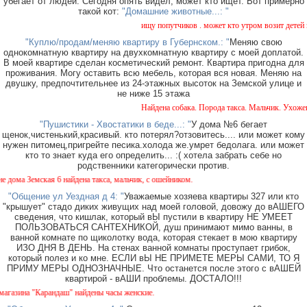
убегает от людей. Сегодня опять видел, может кто ищет. Вот примерно
такой кот:
"Домашние животные...: "
ищу попутчиков . может кто утром возит детей в с
"Куплю/продам/меняю квартиру в Губернском.: "
Меняю свою
однокомнатную квартиру на двухкомнатную квартиру с моей доплатой.
В моей квартире сделан косметический ремонт. Квартира пригодна для
проживания. Могу оставить всю мебель, которая вся новая. Меняю на
двушку, предпочтительнее из 24-этажных высоток на Земской улице и
не ниже 15 этажа
Найдена собака. Порода такса. Мальчик. Ухоженна
"Пушистики - Хвостатики в беде...: "
У дома №6 бегает
щенок,чистенький,красивый. кто потерял?отзовитесь.... или может кому
нужен питомец,пригрейте песика.холода же.умрет бедолага. или может
кто то знает куда его определить... :( хотела забрать себе но
родственники категорически против.
ма Земская 6 найдена такса, мальчик, с ошейником.
"Общение ул Уездная д 4: "
Уважаемые хозяева квартиры 327 или кто
"крышует" стадо диких живущих над моей головой, довожу до вАШЕГО
сведения, что кишлак, который вЫ пустили в квартиру НЕ УМЕЕТ
ПОЛЬЗОВАТЬСЯ САНТЕХНИКОЙ, душ принимают мимо ванны, в
ванной комнате по щиколотку вода, которая стекает в мою квартиру
ИЗО ДНЯ В ДЕНЬ. На стенах ванной комнаты проступает грибок,
который полез и ко мне. ЕСЛИ вЫ НЕ ПРИМЕТЕ МЕРЫ САМИ, ТО Я
ПРИМУ МЕРЫ ОДНОЗНАЧНЫЕ. Что останется после этого с вАШЕЙ
квартирой - вАШИ проблемы. ДОСТАЛО!!!
зина "Карандаш" найдены часы женские.