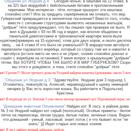
"Общение ул Уездная д 4: "
Сегодня ночью, в кишлаке на 12 этаже, в
кв.321 был мордобой с бейсбольными битами и проломленными
черепами. Мне интересно - тёти, которые крышуют эти кишлаки,
спокойно спят? Или за тридцать серебряников им плевать, что мкр.
Губернский превращается в непонятное поселение? Вместо того, чтобы
вместе с силовыми структурами выявлять незаконных жильцов,
"добрые" тёти предупреждают, что бы лишних при проверке не было. Я
жил в Душанбе с 93 по 96 год и видел, как вполне обыденно в
панельной девятиэтажке в трёхкомнатной квартире жили-были
курятник(примерно на 15 курочек), хлев для двух коров, и около десятка
овец.... на 4 этаже И это было не уникально!!! В маршрутном автобусе
перевозили годовалого жеребца, который со страху там же и навалял в
автобусе (кстати никто ни чего и не убрал, хозяин спокойно доехал и
сошёл с жеребцом на остановке) У меня вопрос к крышующим "добрым"
тётям, ВЫ ХОТИТЕ ЧТОБЫ ТАК БЫЛО И В МКР ГУБЕРНСКОМ? Скоро
мы этого и дождёмся, а пока, спите спокойно "добрые" тёти
рочно!!! Возле третьего дома на Уездной найдена кошечка (домашняя, около 5 месяцев)
"Общение ул Уездная д 3: "
Здравствуйте. Уездная дом 3 подъезд 1.
Отзовитесь, пожалуйста, Алексей, неравнодушный к щенку немецкой
овчарки (у Вас есть взрослая кошка, Вы работаете в Подольске).
Кристина.
 подъезде по ул. Земская 5 уже около месяца проживает кот. Персиковый окрас, не каст
"Домашние животные Объявления":
Найден кот. В лесу, в районе дома
№ 3 по Уездной найден кот серый (полосатый). Особые приметы - белое
пятно на переносице, белая грудка, белые лапки, зеленые глаза. Видно
что домашний - умный, ласковый, знает лоток ( и что бывает если "не
знать" ))) Ищет старых или новых хозяев.
В лесу найден черный лабрадор. кобель.