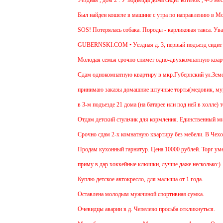
Уездная , дом 2 . У подъезда дома сидит котёнок , 4-5 мес
Был найден кошеле в машине с утра по направлению в Моск
SOS! Потерялась собака. Породы - карликовая такса. Уваж
GUBERNSKI.COM • Уездная д. 3, первый подъезд сидит 
Молодая семья срочно снимет одно-двухкомнатную квартир
Cдам однокомнатную квартиру в мкр.Губернский ул.Земская.
принимаю заказы домашние штучные торты(медовик, мураве
в 3-м подъезде 21 дома (на батарее или под ней в холле) 
Отдам детский стульчик для кормления. Единственный минус 
Срочно сдам 2-х комнатную квартиру без мебели. В Чехове б
Продам кухонный гарнитур. Цена 10000 рублей. Торг умест
приму в дар хоккейные клюшки, лучше даже несколько:)
Куплю детское автокресло, для малыша от 1 года.
Оставлена молодым мужчиной спортивная сумка.
Очевидцы аварии в д. Чепелево просьба откликнуться.