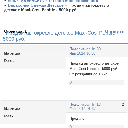
»
мкр.«ГУБЕРНСКИЙ» г.Чехов Московская обл.
»
Барахолка Одежда Детское
»
Продам автокресло
детское Maxi-Cosi Pebble - 5000 руб.
Страница:
1
Ответить
Продам автокресло детское Maxi-Cosi Pebble -
5000 руб.
Поделиться
Чт, 30
1
Маришa
Янв 2014 10:30
Гость
Продам автокресло детское
Maxi-Cosi Pebble - 5000 руб.
От рождения до 13 кг
0
Поделиться
Чт, 13
2
Маришa
Фев 2014 01:37
Гость
Продано
0