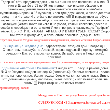
"добрые" тёти предупреждают, что бы лишних при проверке не было. Я
жил в Душанбе с 93 по 96 год и видел, как вполне обыденно в
панельной девятиэтажке в трёхкомнатной квартире жили-были
курятник(примерно на 15 курочек), хлев для двух коров, и около десятка
овец.... на 4 этаже И это было не уникально!!! В маршрутном автобусе
перевозили годовалого жеребца, который со страху там же и навалял в
автобусе (кстати никто ни чего и не убрал, хозяин спокойно доехал и
сошёл с жеребцом на остановке) У меня вопрос к крышующим "добрым"
тётям, ВЫ ХОТИТЕ ЧТОБЫ ТАК БЫЛО И В МКР ГУБЕРНСКОМ? Скоро
мы этого и дождёмся, а пока, спите спокойно "добрые" тёти
тьего дома на Уездной найдена кошечка (домашняя, около 5 месяцев). Окрас - камышовый
"Общение ул Уездная д 3: "
Здравствуйте. Уездная дом 3 подъезд 1.
Отзовитесь, пожалуйста, Алексей, неравнодушный к щенку немецкой
овчарки (у Вас есть взрослая кошка, Вы работаете в Подольске).
Кристина.
емская 5 уже около месяца проживает кот. Персиковый окрас, не кастрирован, возраст ме
"Домашние животные Объявления":
Найден кот. В лесу, в районе дома
№ 3 по Уездной найден кот серый (полосатый). Особые приметы - белое
пятно на переносице, белая грудка, белые лапки, зеленые глаза. Видно
что домашний - умный, ласковый, знает лоток ( и что бывает если "не
знать" ))) Ищет старых или новых хозяев.
й лабрадор. кобель.
Между домов 13 и 15 по улице Земская третий день бегает 
GUBERNSKI.COM • В 3 подъезде ул.Земская, д.6 сидит оче