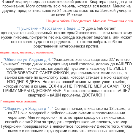
В моей квартире сделан косметический ремонт. Квартира пригодна для
проживания. Могу оставить всю мебель, которая вся новая. Меняю на
двушку, предпочтительнее из 24-этажных высоток на Земской улице и
не ниже 15 этажа
Найдена собака. Порода такса. Мальчик. Ухоженная с ошейн
"Пушистики - Хвостатики в беде...: "
У дома №6 бегает
щенок,чистенький,красивый. кто потерял?отзовитесь.... или может кому
нужен питомец,пригрейте песика.холода же.умрет бедолага. или может
кто то знает куда его определить... :( хотела забрать себе но
родственники категорически против.
на такса, мальчик, с ошейником.
"Общение ул Уездная д 4: "
Уважаемые хозяева квартиры 327 или кто
"крышует" стадо диких живущих над моей головой, довожу до вАШЕГО
сведения, что кишлак, который вЫ пустили в квартиру НЕ УМЕЕТ
ПОЛЬЗОВАТЬСЯ САНТЕХНИКОЙ, душ принимают мимо ванны, в
ванной комнате по щиколотку вода, которая стекает в мою квартиру
ИЗО ДНЯ В ДЕНЬ. На стенах ванной комнаты проступает грибок,
который полез и ко мне. ЕСЛИ вЫ НЕ ПРИМЕТЕ МЕРЫ САМИ, ТО Я
ПРИМУ МЕРЫ ОДНОЗНАЧНЫЕ. Что останется после этого с вАШЕЙ
квартирой - вАШИ проблемы. ДОСТАЛО!!!
йдены часы женские.
"Общение ул Уездная д 4: "
Сегодня ночью, в кишлаке на 12 этаже, в
кв.321 был мордобой с бейсбольными битами и проломленными
черепами. Мне интересно - тёти, которые крышуют эти кишлаки,
спокойно спят? Или за тридцать серебряников им плевать, что мкр.
Губернский превращается в непонятное поселение? Вместо того, чтобы
вместе с силовыми структурами выявлять незаконных жильцов,