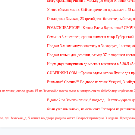
Могу брать попутчиков в Москву до метро Аннино. Отъезд 6
У кого сбежал хомяк. Сейчас временно проживает в 48 кварт
Около дома Земская, 23 третий день бегает черный гладкош
РОЗЫСКИВАЕТСЯ!!! Котова Елена Вадимовна!! СРОЧ
Семья из 3-х человек, срочно снимет в микр.Губернский 1 
Продам 3-х комнатную квартиру в 34 корпусе, 14 этаж, общ.
Продам коньки для девочки, размер 37, в хорошем состоян
Ищем двух попутчиков до москвы выезжаем в 5.30-5.45 и о
GUBERNSKI.COM • Срочно отдам котика.Лучше для прожива
Внимание! Срочно!!! Во дворе на улице Уездной, 3 найден 
улице, около дома 15 на Земской с моего сына в наглую сняли бейсболку и убежали 2 де
В доме 2 по Земской улице, 6 подъезд, 10 этаж - украли дет
были утеряны ключи, на остановке "поворот на репниково". 
ул. Земская, д. 5 кошка во дворе родила котят. Возраст примерно 3 недели. Предположи