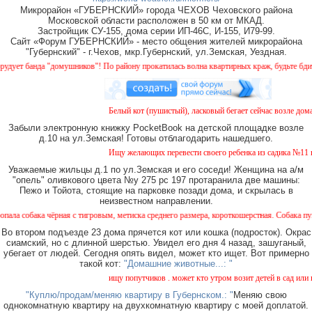
Микрорайон «ГУБЕРНСКИЙ» города ЧЕХОВ Чеховского района
Московской области расположен в 50 км от МКАД.
Застройщик СУ-155, дома серии ИП-46С, И-155, И79-99.
Сайт «Форум ГУБЕРНСКИЙ» - место общения жителей микрорайона
"Губернский" - г.Чехов, мкр.Губернский, ул.Земская, Уездная.
ет банда "домушников"! По району прокатилась волна квартирных краж, будьте бдител
Белый кот (пушистый), ласковый бегает сейчас возле дома 
Забыли электронную книжку PocketBook на детской площадке возле
д.10 на ул.Земская! Готовы отблагодарить нашедшего.
Ищу желающих перевести своего ребенка из садика №11 в с
Уважаемые жильцы д.1 по ул.Земская и его соседи! Женщина на а/м
"опель" оливкового цвета №у 275 рс 197 протаранила две машины:
Пежо и Тойота, стоящие на парковке позади дома, и скрылась в
неизвестном направлении.
обака чёрная с тигровым, метиска среднего размера, короткошерстная. Собака пугливая
Во втором подъезде 23 дома прячется кот или кошка (подросток). Окрас
сиамский, но с длинной шерстью. Увидел его дня 4 назад, зашуганый,
убегает от людей. Сегодня опять видел, может кто ищет. Вот примерно
такой кот:
"Домашние животные...: "
ищу попутчиков . может кто утром возит детей в сад или в 
"Куплю/продам/меняю квартиру в Губернском.: "
Меняю свою
однокомнатную квартиру на двухкомнатную квартиру с моей доплатой.