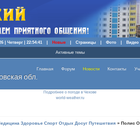
6 | Четверг | 22:54:42
|
Новые
|
Страницы
|
Фото
|
Видео
Активные темы
Главная
Форум
Новости
Контакты
Уч
вская обл.
Подробнее о погоде в Чехове
world-weather.ru
едицина Здоровье Спорт Отдых Досуг Путешетвия
»
Полис ОМ