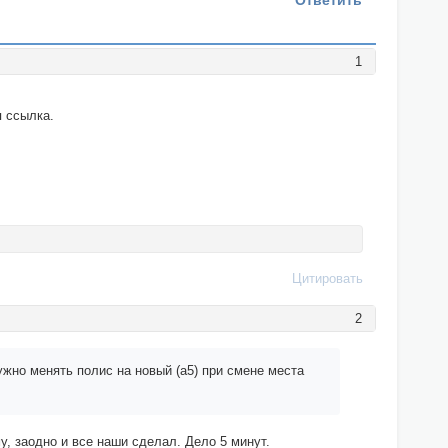
Ответить
1
я ссылка.
Цитировать
2
ужно менять полис на новый (а5) при смене места
, заодно и все наши сделал. Дело 5 минут.