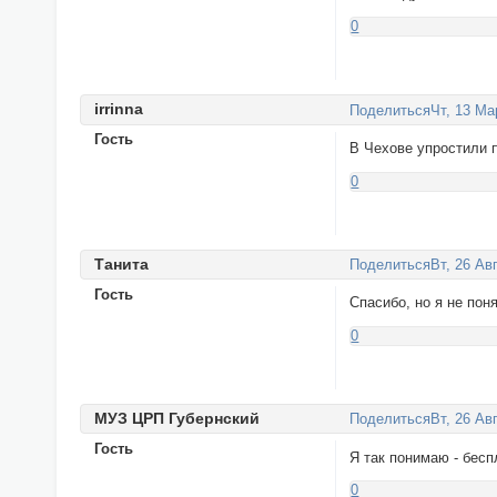
0
irrinna
Поделиться
Чт, 13 Ма
Гость
В Чехове упростили 
0
Танитa
Поделиться
Вт, 26 Ав
Гость
Спасибо, но я не по
0
МУЗ ЦРП Губернский
Поделиться
Вт, 26 Ав
Гость
Я так понимаю - бес
0