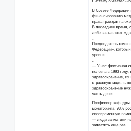
Систему обязательно
В Совете Федерации 
финансированию медп
права граждан на охр
В последнее время, 
либо заставляют жда
...
Председатель комисс
Федерации», который
уровни.
...
— У нас фиктивная с
полезна в 1993 году,
здравоохранение, их 
страховую модель нел
здравоохранение нуж
часть денег.
Профессор кафедры т
мониторинга, 98% ро
своевременную помощь
— люди заплатили на
заплатить еще раз.