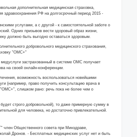
овольная дополнительная медицинская страховка,
ия здравоохранения РФ на долгосрочный период 2015 -
скими услугами, а с другой - к самостоятельной заботе о
еский. Одних призывов вести здоровый образ жизни,
веку должно быть выгодно оставаться здоровым.
олнительного добровольного медицинского страхования,
аховку "ОМС+"
се медуслуги застрахованный в системе ОМС получает
цова на своей онлайн-конференции.
 лечения, возможность воспользоваться новейшими
уги (например, право получить консультацию врача в
 "ОМС+", слишком рано: речь пока не более чем о
а будет строго добровольной), то даже примерную сумму в
ительной для человека, но достаточно привлекательной.
РГ" член Общественного совета при Минздраве,
колай Дронов. - Бесплатных медицинских услуг нет и быть