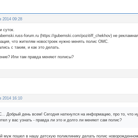
в 2014 09:28
и суток.
ernski.russ-forum.ru (https://gubernski.com/pozitiff_chekhov) не рекламна
ация, что жителям новостроек нужно менять полис ОМС.
лись с таким, и как это делать.
чение? Или там правда меняют полисы?
в 2014 16:10
... Добрый день всем! Сегодня наткнулся на информацию, про то, что н
тел у вас узнать - правда ли это и долго ли меняют сам полис?
ой муж пошел в нашу детскую поликлинику делать полис новорожденному