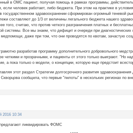
анный в ОМС пациент, получая помощь в рамках программы, действительн
, если человек работает, либо бюджета. При этом на практике в услови
 в государственном здравоохранении сформирован огромный теневой рын
тежи составляют до 1/3 от величины легального бюджета нашего здраво
ее того, считаю, что против четкого разграничения платных и бесплатны
ой системы. Все мы знаем, что дефицит и очереди при диагностических
 медпомощи, даже при том, что они проводятся по квотам, зачастую со
о грамотно разработав программу дополнительного добровольного медст
е четкими и прозрачными, и пациенты от этого только выиграют. "Но на
ме, а пока только о модели, о концепции, которую еще предстоит всесто
тавляя этот раздел Стратегии долгосрочного развития здравоохранения
 Скворцова сообщила, что первые "пилоты" в нескольких регионах по в
й 2016 10:34
 предлагают ликвидировать ФОМС