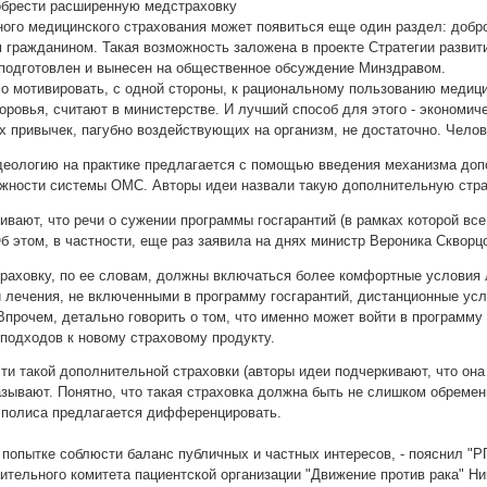
обрести расширенную медстраховку
ного медицинского страхования может появиться еще один раздел: добр
 гражданином. Такая возможность заложена в проекте Стратегии развит
 подготовлен и вынесен на общественное обсуждение Минздравом.
 мотивировать, с одной стороны, к рациональному пользованию медицин
оровья, считают в министерстве. И лучший способ для этого - экономич
ых привычек, пагубно воздействующих на организм, не достаточно. Чело
деологию на практике предлагается с помощью введения механизма доп
жности системы ОМС. Авторы идеи назвали такую дополнительную стр
ивают, что речи о сужении программы госгарантий (в рамках которой в
Об этом, в частности, еще раз заявила на днях министр Вероника Сквор
раховку, по ее словам, должны включаться более комфортные условия
 лечения, не включенными в программу госгарантий, дистанционные усл
Впрочем, детально говорить о том, что именно может войти в программу
 подходов к новому страховому продукту.
ти такой дополнительной страховки (авторы идеи подчеркивают, что он
азывают. Понятно, что такая страховка должна быть не слишком обремен
у полиса предлагается дифференцировать.
о попытке соблюсти баланс публичных и частных интересов, - пояснил "
ительного комитета пациентской организации "Движение против рака" Ни