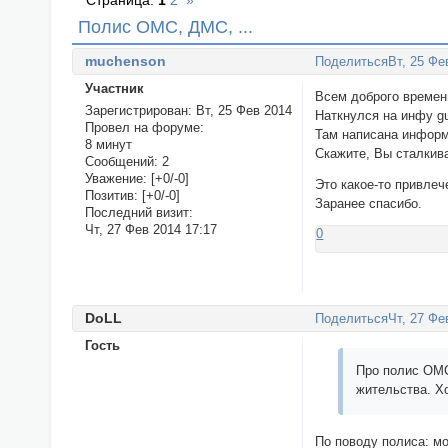
Страница:
1
2
»
Полис ОМС, ДМС, ...
muchenson
Поделиться
Вт, 25 Фе
Участник
Всем доброго времен
Зарегистрирован
: Вт, 25 Фев 2014
Наткнулся на инфу gub
Провел на форуме:
Там написана информ
8 минут
Скажите, Вы сталкива
Сообщений:
2
Уважение:
[+0/-0]
Это какое-то привле
Позитив:
[+0/-0]
Заранее спасибо.
Последний визит:
Чт, 27 Фев 2014 17:17
0
DoLL
Поделиться
Чт, 27 Фе
Гость
Про полис ОМС
жительства. Хо
По поводу полиса: м