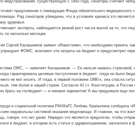
го медстрахования, существующую с 1993 года, сенаторы считают непо
готовят предложение о ликвидации Фонда обязательного медицинского 
омощи. Ряд сенаторов убеждены, что в условиях кризиса это является
ану здоровья.
отмечают эксперты, наблюдается резкий рост числа жалоб на то, что л
ть по несколько месяцев.
ии Сергей Калашников заявил «Известиям», что необходимо принять з
 упразднит ФОМС, возложит эти затраты на бюджет и предусмотрит пе
истема ОМС, — заявляет Калашников. — Ее нельзя назвать страховой, о
 когда гарантировала целевые поступления в бюджет: тогда не было бюдж
никто не мог изъять. И тогда, в первой половине 1990-х, она спасла си
ьзя, тем более в нашей стране. Согласно 41 ст. Конституции, в России
но брать на госбюджет — и никаких вариантов! А мы придумали еще пос
руда и социальной политики РАНХиГС Любовь Храпылина сообщила «Из
ссиян недовольны системой оказания медпомощи. И главное, на что жа
, говоря, что нет денег. Нередко это является предлогом, чтобы отправ
логи в бюджет, в котором есть статья о здравоохранении, заплатили в