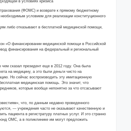
дходящей в условиях кризиса
страхования (ФОМС) и возврате к прямому бюджетному
 необходимым условием для реализации конституционного
юдям либо отказывают в бесплатной медицинской помощи,
акон «О финансировании медицинской помощи в Российской
ревод финансирования на федеральный и региональный
 чем сказал президент еще в 2012 году. Она была
ета на медицину, а это были деньги чисто на
туацию. Но сейчас воспроизводить эту имитационную
 бесплатная медицинская помощь. Это значит, что
редников, которые вообще непонятно за что отсасывают
вестиям», что, по данным недавно проведенного
луются, — учреждения часто не оказывают качественную и
ить пациента в регистратуру платных услуг. И это странно
 фонд ОМС, а в поликлинике им могут предложить