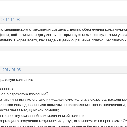
г 2014 14:03
го медицинского страхования создана с целью обеспечения конституцио
оны, сайт клиники и документы, которые нужны для консультации указа
ланию. Скорее всего, как везде - в день обращение платно, бесплатно -
н 2014 01:05
траховую компанию
ованных
ься в страховую компанию?
латить (или вы уже оплатили) медицинские услуги, лекарства, расходны
тические исследования или анализы по направлению врача поликлиники;
едоставлении медицинской помощи;
ии к качеству оказанной вам медицинской помощи;
формация о получении медицинских услуг, оказываемых по программе ОМ
ые вопросы по порядку и условиям предоставления бесплатной медицинс