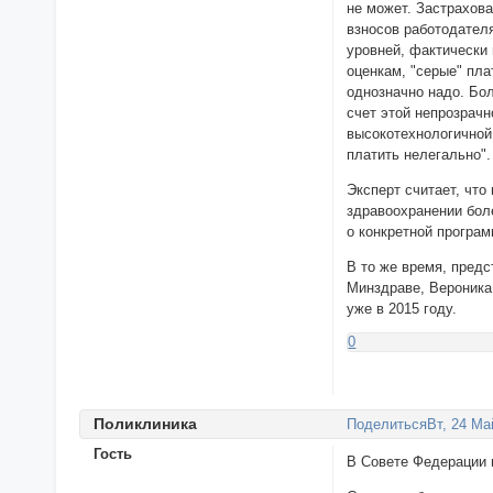
не может. Застрахов
взносов работодателя
уровней, фактически
оценкам, "серые" пла
однозначно надо. Бол
счет этой непрозрачн
высокотехнологичной
платить нелегально".
Эксперт считает, чт
здравоохранении боле
о конкретной програм
В то же время, предс
Минздраве, Вероника
уже в 2015 году.
0
Поликлиника
Поделиться
Вт, 24 Ма
Гость
В Совете Федерации