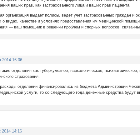
ения ваших прав, как застрахованного лица и ваших прав пациента.
ая организация выдает полисы, ведет учет застрахованных граждан и 
х о видах, качестве и условиях предоставления им медицинской помощи
ация — ваш помощник в решении проблем и спорных вопросов, связанн
н 2014 16:06
 такие отделения как туберкулезное, наркологическое, психиатрическое
инского страхования.
е расходы отделений финансировались из бюджета Администрации Чеховс
 медицинской услуги, то со следующего года денежные средства будут 
к 2014 14:16