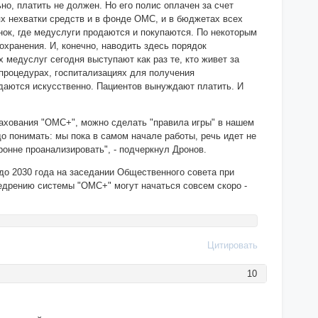
о, платить не должен. Но его полис оплачен за счет
ях нехватки средств и в фонде ОМС, и в бюджетах всех
ок, где медуслуги продаются и покупаются. По некоторым
охранения. И, конечно, наводить здесь порядок
х медуслуг сегодня выступают как раз те, кто живет за
 процедурах, госпитализациях для получения
здаются искусственно. Пациентов вынуждают платить. И
рахования "ОМС+", можно сделать "правила игры" в нашем
до понимать: мы пока в самом начале работы, речь идет не
ронне проанализировать", - подчеркнул Дронов.
 до 2030 года на заседании Общественного совета при
недрению системы "ОМС+" могут начаться совсем скоро -
Цитировать
10