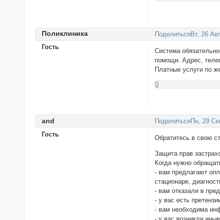
Поликлиника
Поделиться
Вт, 26 Ав
Гость
Система обязательно
помощи. Адрес, телеф
Платные услуги по же
0
and
Поделиться
Пн, 29 Се
Гость
Обратитесь в свою с
Защита прав застрах
Когда нужно обращат
- вам предлагают оп
стационаре, диагнос
- вам отказали в пр
- у вас есть претенз
- вам необходима ин
- у вас возникли ин