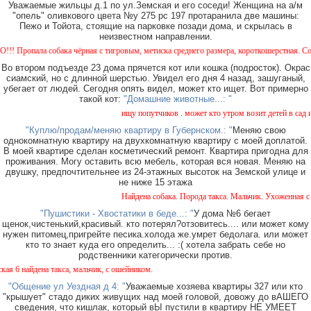
Уважаемые жильцы д.1 по ул.Земская и его соседи! Женщина на а/м
"опель" оливкового цвета №у 275 рс 197 протаранила две машины:
Пежо и Тойота, стоящие на парковке позади дома, и скрылась в
неизвестном направлении.
пала собака чёрная с тигровым, метиска среднего размера, короткошерстная. Собака пу
Во втором подъезде 23 дома прячется кот или кошка (подросток). Окрас
сиамский, но с длинной шерстью. Увидел его дня 4 назад, зашуганый,
убегает от людей. Сегодня опять видел, может кто ищет. Вот примерно
такой кот:
"Домашние животные...: "
ищу попутчиков . может кто утром возит детей в сад или
"Куплю/продам/меняю квартиру в Губернском.: "
Меняю свою
однокомнатную квартиру на двухкомнатную квартиру с моей доплатой.
В моей квартире сделан косметический ремонт. Квартира пригодна для
проживания. Могу оставить всю мебель, которая вся новая. Меняю на
двушку, предпочтительнее из 24-этажных высоток на Земской улице и
не ниже 15 этажа
Найдена собака. Порода такса. Мальчик. Ухоженная с ош
"Пушистики - Хвостатики в беде...: "
У дома №6 бегает
щенок,чистенький,красивый. кто потерял?отзовитесь.... или может кому
нужен питомец,пригрейте песика.холода же.умрет бедолага. или может
кто то знает куда его определить... :( хотела забрать себе но
родственники категорически против.
 найдена такса, мальчик, с ошейником.
"Общение ул Уездная д 4: "
Уважаемые хозяева квартиры 327 или кто
"крышует" стадо диких живущих над моей головой, довожу до вАШЕГО
сведения, что кишлак, который вЫ пустили в квартиру НЕ УМЕЕТ