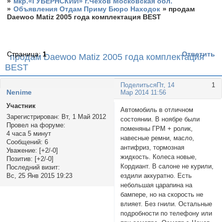
»
мкр.«ГУБЕРНСКИЙ» г.Чехов Московская обл.
»
Объявления Отдам Приму Бюро Находок
»
продам
Daewoo Matiz 2005 года комплектация BEST
Страница:
1
Ответить
продам Daewoo Matiz 2005 года комплектация
BEST
Поделиться
Пт, 14
1
Nenime
Мар 2014 11:56
Участник
Автомобиль в отличном
Зарегистрирован
: Вт, 1 Май 2012
состоянии. В ноябре были
Провел на форуме:
поменяны ГРМ + ролик,
4 часа 5 минут
навесные ремни, масло,
Сообщений:
6
антифриз, тормозная
Уважение:
[+2/-0]
жидкость. Колеса новые,
Позитив:
[+2/-0]
Кордиант. В салоне не курили,
Последний визит:
ездили аккуратно. Есть
Вс, 25 Янв 2015 19:23
небольшая царапина на
бампере, но на скорость не
влияет. Без гнили. Остальные
подробности по телефону или