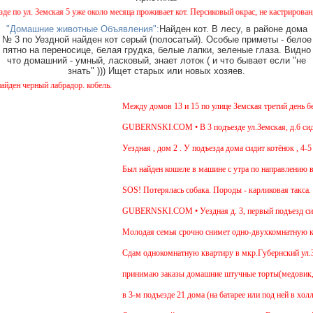
 ул. Земская 5 уже около месяца проживает кот. Персиковый окрас, не кастрирован, возр
"Домашние животные Объявления":
Найден кот. В лесу, в районе дома
№ 3 по Уездной найден кот серый (полосатый). Особые приметы - белое
пятно на переносице, белая грудка, белые лапки, зеленые глаза. Видно
что домашний - умный, ласковый, знает лоток ( и что бывает если "не
знать" ))) Ищет старых или новых хозяев.
 черный лабрадор. кобель.
Между домов 13 и 15 по улице Земская третий день бега
GUBERNSKI.COM • В 3 подъезде ул.Земская, д.6 сидит 
Уездная , дом 2 . У подъезда дома сидит котёнок , 4-5 
Был найден кошеле в машине с утра по направлению в М
SOS! Потерялась собака. Породы - карликовая такса. У
GUBERNSKI.COM • Уездная д. 3, первый подъезд сид
Молодая семья срочно снимет одно-двухкомнатную квар
Cдам однокомнатную квартиру в мкр.Губернский ул.Земск
принимаю заказы домашние штучные торты(медовик, мур
в 3-м подъезде 21 дома (на батарее или под ней в холл