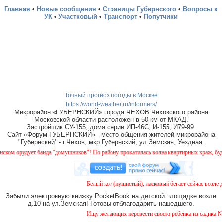
Главная
•
Новые сообщения
•
Страницы Губернского
•
Вопросы к
УК
•
Участковый
•
Транспорт
•
Попутчики
Точный прогноз погоды в Москве
https://world-weather.ru/informers/
Микрорайон «ГУБЕРНСКИЙ» города ЧЕХОВ Чеховского района
Московской области расположен в 50 км от МКАД.
Застройщик СУ-155, дома серии ИП-46С, И-155, И79-99.
Сайт «Форум ГУБЕРНСКИЙ» - место общения жителей микрорайона
"Губернский" - г.Чехов, мкр.Губернский, ул.Земская, Уездная.
 орудует банда "домушников"! По району прокатилась волна квартирных краж, будьте 
Белый кот (пушистый), ласковый бегает сейчас возле до
Забыли электронную книжку PocketBook на детской площадке возле
д.10 на ул.Земская! Готовы отблагодарить нашедшего.
Ищу желающих перевести своего ребенка из садика №11 