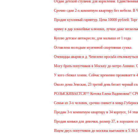
Отдам детский стульчик для кормления. Единственный ми
Срочно сдам 2-х комнатную квартиру без мебели. В Чехов
Продам кухонный гарнитур. Цена 10000 рублей. Торг ум
приму в дар хоккейные клюшки, лучше даже несколько:
Куплю детское автокресло, для малыша от 1 года.
Оставлена молодым мужчиной спортивная сумка.
Очевидцы аварии в д. Чепелево просьба откликнуться.
Могу брать попутчиков в Москву до метро Аннино. Отъе
У кого сбежал хомяк. Сейчас временно проживает в 48 кв
Около дома Земская, 23 третий день бегает черный глад
РОЗЫСКИВАЕТСЯ!!! Котова Елена Вадимовна!! СР
Семья из 3-х человек, срочно снимет в микр.Губернский
Продам 3-х комнатную квартиру в 34 корпусе, 14 этаж, 
Продам коньки для девочки, размер 37, в хорошем сост
Ищем двух попутчиков до москвы выезжаем в 5.30-5.45 