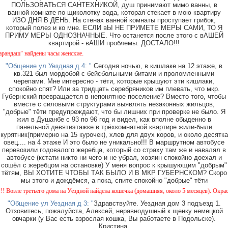
ПОЛЬЗОВАТЬСЯ САНТЕХНИКОЙ, душ принимают мимо ванны, в
ванной комнате по щиколотку вода, которая стекает в мою квартиру
ИЗО ДНЯ В ДЕНЬ. На стенах ванной комнаты проступает грибок,
который полез и ко мне. ЕСЛИ вЫ НЕ ПРИМЕТЕ МЕРЫ САМИ, ТО Я
ПРИМУ МЕРЫ ОДНОЗНАЧНЫЕ. Что останется после этого с вАШЕЙ
квартирой - вАШИ проблемы. ДОСТАЛО!!!
аш" найдены часы женские.
"Общение ул Уездная д 4: "
Сегодня ночью, в кишлаке на 12 этаже, в
кв.321 был мордобой с бейсбольными битами и проломленными
черепами. Мне интересно - тёти, которые крышуют эти кишлаки,
спокойно спят? Или за тридцать серебряников им плевать, что мкр.
Губернский превращается в непонятное поселение? Вместо того, чтобы
вместе с силовыми структурами выявлять незаконных жильцов,
"добрые" тёти предупреждают, что бы лишних при проверке не было. Я
жил в Душанбе с 93 по 96 год и видел, как вполне обыденно в
панельной девятиэтажке в трёхкомнатной квартире жили-были
курятник(примерно на 15 курочек), хлев для двух коров, и около десятка
овец.... на 4 этаже И это было не уникально!!! В маршрутном автобусе
перевозили годовалого жеребца, который со страху там же и навалял в
автобусе (кстати никто ни чего и не убрал, хозяин спокойно доехал и
сошёл с жеребцом на остановке) У меня вопрос к крышующим "добрым"
тётям, ВЫ ХОТИТЕ ЧТОБЫ ТАК БЫЛО И В МКР ГУБЕРНСКОМ? Скоро
мы этого и дождёмся, а пока, спите спокойно "добрые" тёти
ле третьего дома на Уездной найдена кошечка (домашняя, около 5 месяцев). Окрас - кам
"Общение ул Уездная д 3: "
Здравствуйте. Уездная дом 3 подъезд 1.
Отзовитесь, пожалуйста, Алексей, неравнодушный к щенку немецкой
овчарки (у Вас есть взрослая кошка, Вы работаете в Подольске).
Кристина.