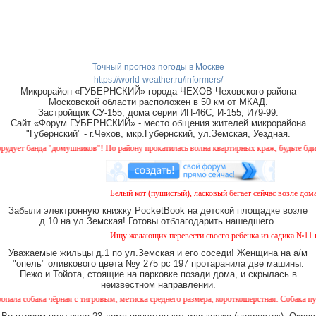
Точный прогноз погоды в Москве
https://world-weather.ru/informers/
Микрорайон «ГУБЕРНСКИЙ» города ЧЕХОВ Чеховского района
Московской области расположен в 50 км от МКАД.
Застройщик СУ-155, дома серии ИП-46С, И-155, И79-99.
Сайт «Форум ГУБЕРНСКИЙ» - место общения жителей микрорайона
"Губернский" - г.Чехов, мкр.Губернский, ул.Земская, Уездная.
т банда "домушников"! По району прокатилась волна квартирных краж, будьте бдитель
Белый кот (пушистый), ласковый бегает сейчас возле дома №
Забыли электронную книжку PocketBook на детской площадке возле
д.10 на ул.Земская! Готовы отблагодарить нашедшего.
Ищу желающих перевести своего ребенка из садика №11 в са
Уважаемые жильцы д.1 по ул.Земская и его соседи! Женщина на а/м
"опель" оливкового цвета №у 275 рс 197 протаранила две машины:
Пежо и Тойота, стоящие на парковке позади дома, и скрылась в
неизвестном направлении.
бака чёрная с тигровым, метиска среднего размера, короткошерстная. Собака пугливая,