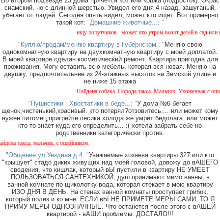
Во втором подъезде 23 дома прячется кот или кошка (подросток). Окрас
сиамский, но с длинной шерстью. Увидел его дня 4 назад, зашуганый,
убегает от людей. Сегодня опять видел, может кто ищет. Вот примерно
такой кот:
"Домашние животные...: "
ищу попутчиков . может кто утром возит детей в сад или в ш
"Куплю/продам/меняю квартиру в Губернском.: "
Меняю свою
однокомнатную квартиру на двухкомнатную квартиру с моей доплатой.
В моей квартире сделан косметический ремонт. Квартира пригодна для
проживания. Могу оставить всю мебель, которая вся новая. Меняю на
двушку, предпочтительнее из 24-этажных высоток на Земской улице и
не ниже 15 этажа
Найдена собака. Порода такса. Мальчик. Ухоженная с ошейн
"Пушистики - Хвостатики в беде...: "
У дома №6 бегает
щенок,чистенький,красивый. кто потерял?отзовитесь.... или может кому
нужен питомец,пригрейте песика.холода же.умрет бедолага. или может
кто то знает куда его определить... :( хотела забрать себе но
родственники категорически против.
а такса, мальчик, с ошейником.
"Общение ул Уездная д 4: "
Уважаемые хозяева квартиры 327 или кто
"крышует" стадо диких живущих над моей головой, довожу до вАШЕГО
сведения, что кишлак, который вЫ пустили в квартиру НЕ УМЕЕТ
ПОЛЬЗОВАТЬСЯ САНТЕХНИКОЙ, душ принимают мимо ванны, в
ванной комнате по щиколотку вода, которая стекает в мою квартиру
ИЗО ДНЯ В ДЕНЬ. На стенах ванной комнаты проступает грибок,
который полез и ко мне. ЕСЛИ вЫ НЕ ПРИМЕТЕ МЕРЫ САМИ, ТО Я
ПРИМУ МЕРЫ ОДНОЗНАЧНЫЕ. Что останется после этого с вАШЕЙ
квартирой - вАШИ проблемы. ДОСТАЛО!!!