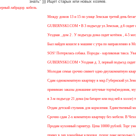
знать" ))) Ищет старых или новых хозяев.
 лабрадор. кобель.
Между домов 13 и 15 по улице Земская третий день бегает с
GUBERNSKI.COM • В 3 подъезде ул.Земская, д.6 сидит очен
Уездная , дом 2 . У подъезда дома сидит котёнок , 4-5 мес 
Был найден кошеле в машине с утра по направлению в Москв
SOS! Потерялась собака. Породы - карликовая такса. Уважа
GUBERNSKI.COM • Уездная д. 3, первый подъезд сидит 
Молодая семья срочно снимет одно-двухкомнатную квартиру
Cдам однокомнатную квартиру в мкр.Губернский ул.Земская.
принимаю заказы домашние штучные торты(медовик, муравей
в 3-м подъезде 21 дома (на батарее или под ней в холле) т
Отдам детский стульчик для кормления. Единственный минус 
Срочно сдам 2-х комнатную квартиру без мебели. В Чехове б
Продам кухонный гарнитур. Цена 10000 рублей. Торг умест
приму в дар хоккейные клюшки, лучше даже несколько:)