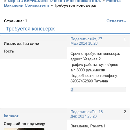
»
мкр.«ГУБЕРНСКИЙ» г.Чехов Московская обл.
»
Работа
Вакансии Соискатели
»
Требуется консьерж
Страница:
1
Ответить
Требуется консьерж
Поделиться
Чт, 27
1
Иванова Татьяна
Мар 2014 18:28
Гость
Срочно требуется консьерж
адрес: Уездная 2
график работы: сутки/двое
з/п 8000 руб./месяц
Подробности по телефону:
89057452890 Татьяна
0
Поделиться
Пн, 18
2
kamvor
Дек 2017 23:28
Старший по подъезду
Внимание, Работа !