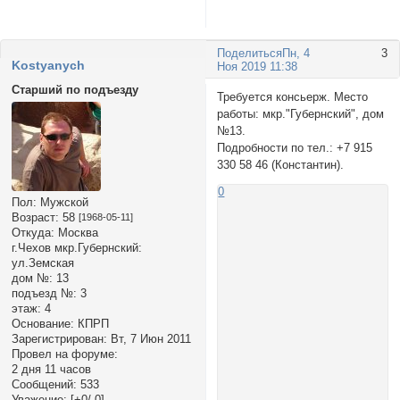
Поделиться
Пн, 4
3
Kostyanych
Ноя 2019 11:38
Старший по подъезду
Требуется консьерж. Место
работы: мкр."Губернский", дом
№13.
Подробности по тел.: +7 915
330 58 46 (Константин).
0
Пол:
Мужской
Возраст:
58
[1968-05-11]
Откуда:
Москва
г.Чехов мкр.Губернский:
ул.Земская
дом №:
13
подъезд №:
3
этаж:
4
Основание:
КПРП
Зарегистрирован
: Вт, 7 Июн 2011
Провел на форуме:
2 дня 11 часов
Сообщений:
533
Уважение:
[+0/-0]