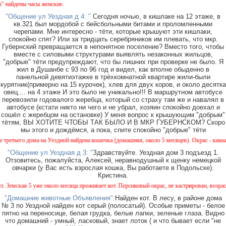
дены часы женские.
"Общение ул Уездная д 4: "
Сегодня ночью, в кишлаке на 12 этаже, в
кв.321 был мордобой с бейсбольными битами и проломленными
черепами. Мне интересно - тёти, которые крышуют эти кишлаки,
спокойно спят? Или за тридцать серебряников им плевать, что мкр.
Губернский превращается в непонятное поселение? Вместо того, чтобы
вместе с силовыми структурами выявлять незаконных жильцов,
"добрые" тёти предупреждают, что бы лишних при проверке не было. Я
жил в Душанбе с 93 по 96 год и видел, как вполне обыденно в
панельной девятиэтажке в трёхкомнатной квартире жили-были
курятник(примерно на 15 курочек), хлев для двух коров, и около десятка
овец.... на 4 этаже И это было не уникально!!! В маршрутном автобусе
перевозили годовалого жеребца, который со страху там же и навалял в
автобусе (кстати никто ни чего и не убрал, хозяин спокойно доехал и
сошёл с жеребцом на остановке) У меня вопрос к крышующим "добрым"
тётям, ВЫ ХОТИТЕ ЧТОБЫ ТАК БЫЛО И В МКР ГУБЕРНСКОМ? Скоро
мы этого и дождёмся, а пока, спите спокойно "добрые" тёти
ьего дома на Уездной найдена кошечка (домашняя, около 5 месяцев). Окрас - камышовый,
"Общение ул Уездная д 3: "
Здравствуйте. Уездная дом 3 подъезд 1.
Отзовитесь, пожалуйста, Алексей, неравнодушный к щенку немецкой
овчарки (у Вас есть взрослая кошка, Вы работаете в Подольске).
Кристина.
мская 5 уже около месяца проживает кот. Персиковый окрас, не кастрирован, возраст мен
"Домашние животные Объявления":
Найден кот. В лесу, в районе дома
№ 3 по Уездной найден кот серый (полосатый). Особые приметы - белое
пятно на переносице, белая грудка, белые лапки, зеленые глаза. Видно
что домашний - умный, ласковый, знает лоток ( и что бывает если "не