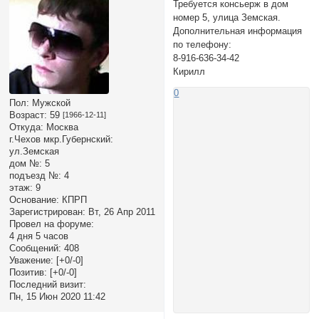
Требуется консьерж в дом
номер 5, улица Земская.
Дополнительная информация
по телефону:
8-916-636-34-42
Кирилл
0
Пол:
Мужской
Возраст:
59
[1966-12-11]
Откуда:
Москва
г.Чехов мкр.Губернский:
ул.Земская
дом №:
5
подъезд №:
4
этаж:
9
Основание:
КПРП
Зарегистрирован
: Вт, 26 Апр 2011
Провел на форуме:
4 дня 5 часов
Сообщений:
408
Уважение:
[+0/-0]
Позитив:
[+0/-0]
Последний визит:
Пн, 15 Июн 2020 11:42