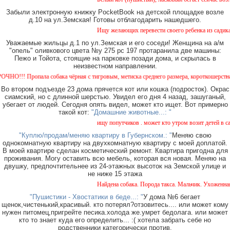
Забыли электронную книжку PocketBook на детской площадке возле
д.10 на ул.Земская! Готовы отблагодарить нашедшего.
Ищу желающих перевести своего ребенка из садика №1
Уважаемые жильцы д.1 по ул.Земская и его соседи! Женщина на а/м
"опель" оливкового цвета №у 275 рс 197 протаранила две машины:
Пежо и Тойота, стоящие на парковке позади дома, и скрылась в
неизвестном направлении.
! Пропала собака чёрная с тигровым, метиска среднего размера, короткошерстная. Соба
Во втором подъезде 23 дома прячется кот или кошка (подросток). Окрас
сиамский, но с длинной шерстью. Увидел его дня 4 назад, зашуганый,
убегает от людей. Сегодня опять видел, может кто ищет. Вот примерно
такой кот:
"Домашние животные...: "
ищу попутчиков . может кто утром возит детей в сад и
"Куплю/продам/меняю квартиру в Губернском.: "
Меняю свою
однокомнатную квартиру на двухкомнатную квартиру с моей доплатой.
В моей квартире сделан косметический ремонт. Квартира пригодна для
проживания. Могу оставить всю мебель, которая вся новая. Меняю на
двушку, предпочтительнее из 24-этажных высоток на Земской улице и
не ниже 15 этажа
Найдена собака. Порода такса. Мальчик. Ухоженная с
"Пушистики - Хвостатики в беде...: "
У дома №6 бегает
щенок,чистенький,красивый. кто потерял?отзовитесь.... или может кому
нужен питомец,пригрейте песика.холода же.умрет бедолага. или может
кто то знает куда его определить... :( хотела забрать себе но
родственники категорически против.