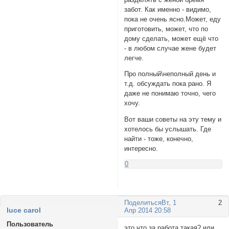
забот. Как именно - видимо,
пока не очень ясно.Может, еду
приготовить, может, что по
дому сделать, может ещё что
- в любом случае жене будет
легче.
Про полный\неполный день и
т.д. обсуждать пока рано. Я
даже не понимаю точно, чего
хочу.
Вот ваши советы на эту тему и
хотелось бы услышать. Где
найти - тоже, конечно,
интересно.
0
Поделиться
Вт, 1
2
luce carol
Апр 2014 20:58
Пользователь
это что за работа такая? или