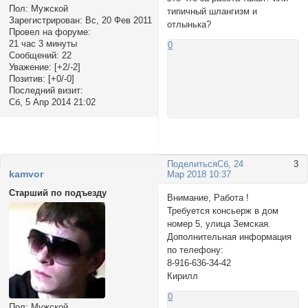
Пол:
Мужской
типичный шлангизм и
Зарегистрирован
: Вс, 20 Фев 2011
отлынька?
Провел на форуме:
21 час 3 минуты
0
Сообщений:
22
Уважение:
[+2/-2]
Позитив:
[+0/-0]
Последний визит:
Сб, 5 Апр 2014 21:02
Поделиться
Сб, 24
3
kamvor
Мар 2018 10:37
Старший по подъезду
Внимание, Работа !
Требуется консьерж в дом
номер 5, улица Земская.
Дополнительная информация
по телефону:
8-916-636-34-42
Кирилл
0
Пол:
Мужской