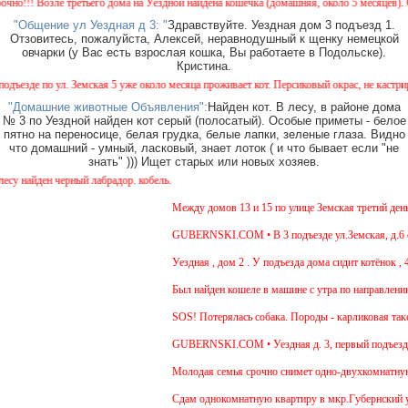
! Возле третьего дома на Уездной найдена кошечка (домашняя, около 5 месяцев). Окрас 
"Общение ул Уездная д 3: "
Здравствуйте. Уездная дом 3 подъезд 1.
Отзовитесь, пожалуйста, Алексей, неравнодушный к щенку немецкой
овчарки (у Вас есть взрослая кошка, Вы работаете в Подольске).
Кристина.
де по ул. Земская 5 уже около месяца проживает кот. Персиковый окрас, не кастрирован,
"Домашние животные Объявления":
Найден кот. В лесу, в районе дома
№ 3 по Уездной найден кот серый (полосатый). Особые приметы - белое
пятно на переносице, белая грудка, белые лапки, зеленые глаза. Видно
что домашний - умный, ласковый, знает лоток ( и что бывает если "не
знать" ))) Ищет старых или новых хозяев.
айден черный лабрадор. кобель.
Между домов 13 и 15 по улице Земская третий день бе
GUBERNSKI.COM • В 3 подъезде ул.Земская, д.6 сиди
Уездная , дом 2 . У подъезда дома сидит котёнок , 4-
Был найден кошеле в машине с утра по направлению в
SOS! Потерялась собака. Породы - карликовая такса.
GUBERNSKI.COM • Уездная д. 3, первый подъезд с
Молодая семья срочно снимет одно-двухкомнатную кв
Cдам однокомнатную квартиру в мкр.Губернский ул.Зе