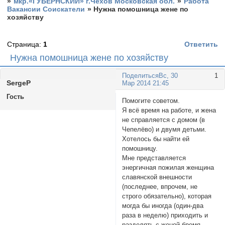
»
мкр.«ГУБЕРНСКИЙ» г.Чехов Московская обл.
»
Работа
Вакансии Соискатели
»
Нужна помошница жене по
хозяйству
Страница:
1
Ответить
Нужна помошница жене по хозяйству
Поделиться
Вс, 30
1
SergeP
Мар 2014 21:45
Гость
Помогите советом.
Я всё время на работе, и жена
не справляется с домом (в
Чепелёво) и двумя детьми.
Хотелось бы найти ей
помошницу.
Мне представляется
энергичная пожилая женщина
славянской внешности
(последнее, впрочем, не
строго обязательно), которая
могда бы иногда (один-два
раза в неделю) приходить и
разделять с женой бремя