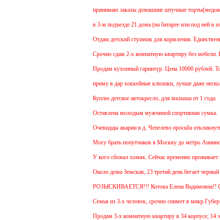
принимаю заказы домашние штучные торты(медовик, м
в 3-м подъезде 21 дома (на батарее или под ней в хо
Отдам детский стульчик для кормления. Единственный 
Срочно сдам 2-х комнатную квартиру без мебели. В Че
Продам кухонный гарнитур. Цена 10000 рублей. Торг
приму в дар хоккейные клюшки, лучше даже нескольк
Куплю детское автокресло, для малыша от 1 года.
Оставлена молодым мужчиной спортивная сумка.
Очевидцы аварии в д. Чепелево просьба откликнуться
Могу брать попутчиков в Москву до метро Аннино. От
У кого сбежал хомяк. Сейчас временно проживает в 48
Около дома Земская, 23 третий день бегает черный г
РОЗЫСКИВАЕТСЯ!!! Котова Елена Вадимовна!! 
Семья из 3-х человек, срочно снимет в микр.Губернск
Продам 3-х комнатную квартиру в 34 корпусе, 14 этаж