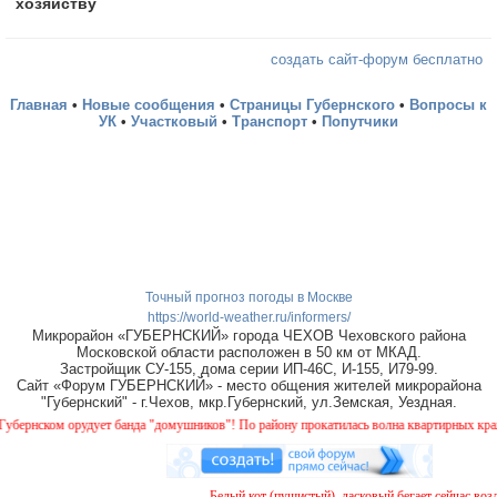
хозяйству
создать сайт-форум бесплатно
Главная
•
Новые сообщения
•
Страницы Губернского
•
Вопросы к
УК
•
Участковый
•
Транспорт
•
Попутчики
Точный прогноз погоды в Москве
https://world-weather.ru/informers/
Микрорайон «ГУБЕРНСКИЙ» города ЧЕХОВ Чеховского района
Московской области расположен в 50 км от МКАД.
Застройщик СУ-155, дома серии ИП-46С, И-155, И79-99.
Сайт «Форум ГУБЕРНСКИЙ» - место общения жителей микрорайона
"Губернский" - г.Чехов, мкр.Губернский, ул.Земская, Уездная.
нском орудует банда "домушников"! По району прокатилась волна квартирных краж, буд
Белый кот (пушистый), ласковый бегает сейчас возле 