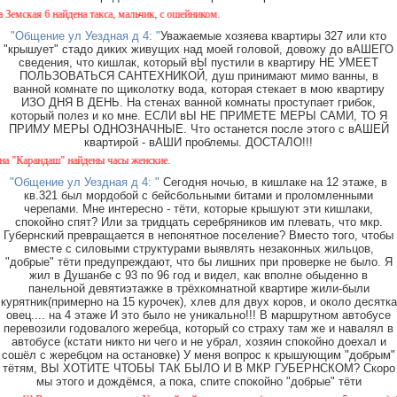
кая 6 найдена такса, мальчик, с ошейником.
"Общение ул Уездная д 4: "
Уважаемые хозяева квартиры 327 или кто
"крышует" стадо диких живущих над моей головой, довожу до вАШЕГО
сведения, что кишлак, который вЫ пустили в квартиру НЕ УМЕЕТ
ПОЛЬЗОВАТЬСЯ САНТЕХНИКОЙ, душ принимают мимо ванны, в
ванной комнате по щиколотку вода, которая стекает в мою квартиру
ИЗО ДНЯ В ДЕНЬ. На стенах ванной комнаты проступает грибок,
который полез и ко мне. ЕСЛИ вЫ НЕ ПРИМЕТЕ МЕРЫ САМИ, ТО Я
ПРИМУ МЕРЫ ОДНОЗНАЧНЫЕ. Что останется после этого с вАШЕЙ
квартирой - вАШИ проблемы. ДОСТАЛО!!!
арандаш" найдены часы женские.
"Общение ул Уездная д 4: "
Сегодня ночью, в кишлаке на 12 этаже, в
кв.321 был мордобой с бейсбольными битами и проломленными
черепами. Мне интересно - тёти, которые крышуют эти кишлаки,
спокойно спят? Или за тридцать серебряников им плевать, что мкр.
Губернский превращается в непонятное поселение? Вместо того, чтобы
вместе с силовыми структурами выявлять незаконных жильцов,
"добрые" тёти предупреждают, что бы лишних при проверке не было. Я
жил в Душанбе с 93 по 96 год и видел, как вполне обыденно в
панельной девятиэтажке в трёхкомнатной квартире жили-были
курятник(примерно на 15 курочек), хлев для двух коров, и около десятка
овец.... на 4 этаже И это было не уникально!!! В маршрутном автобусе
перевозили годовалого жеребца, который со страху там же и навалял в
автобусе (кстати никто ни чего и не убрал, хозяин спокойно доехал и
сошёл с жеребцом на остановке) У меня вопрос к крышующим "добрым"
тётям, ВЫ ХОТИТЕ ЧТОБЫ ТАК БЫЛО И В МКР ГУБЕРНСКОМ? Скоро
мы этого и дождёмся, а пока, спите спокойно "добрые" тёти