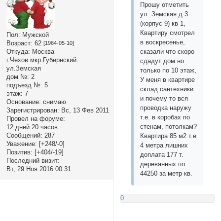
Прошу отметить
ул. Земская д.3
(корпус 9) кв 1,
Квартиру смотрел
Пол:
Мужской
в воскресенье,
Возраст:
62
[1964-05-10]
сказали что скоро
Откуда:
Москва
г.Чехов мкр.Губернский:
сдадут дом но
ул.Земская
только по 10 этаж,
дом №:
2
У меня в квартире
подъезд №:
5
склад сантехники
этаж:
7
и почему то вся
Основание:
снимаю
проводка наружу
Зарегистрирован
: Вс, 13 Фев 2011
т.е. в коробах по
Провел на форуме:
стенам, потолкам?
12 дней 20 часов
Сообщений:
287
Квартира 85 м2 т.е
Уважение:
[+248/-0]
4 метра лишних
Позитив:
[+404/-19]
доплата 177 т.
Последний визит:
деревянных по
Вт, 29 Ноя 2016 00:31
44250 за метр кв.
0