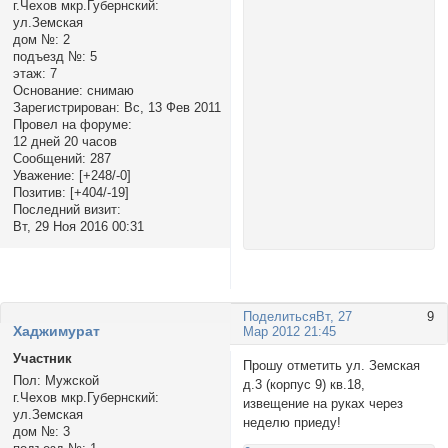
г.Чехов мкр.Губернский:
ул.Земская
дом №:
2
подъезд №:
5
этаж:
7
Основание:
снимаю
Зарегистрирован
: Вс, 13 Фев 2011
Провел на форуме:
12 дней 20 часов
Сообщений:
287
Уважение:
[+248/-0]
Позитив:
[+404/-19]
Последний визит:
Вт, 29 Ноя 2016 00:31
Поделиться
Вт, 27
9
Хаджимурат
Мар 2012 21:45
Участник
Прошу отметить ул. Земская
Пол:
Мужской
д.3 (корпус 9) кв.18,
г.Чехов мкр.Губернский:
извещение на руках через
ул.Земская
неделю приеду!
дом №:
3