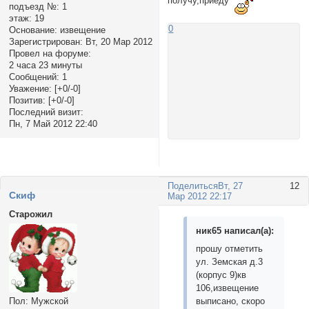
получу,приеду
подъезд №:
1
этаж:
19
0
Основание:
извещение
Зарегистрирован
: Вт, 20 Мар 2012
Провел на форуме:
2 часа 23 минуты
Сообщений:
1
Уважение:
[+0/-0]
Позитив:
[+0/-0]
Последний визит:
Пн, 7 Май 2012 22:40
Поделиться
Вт, 27
12
Cкиф
Мар 2012 22:17
Старожил
ник65 написал(а):
прошу отметить
ул. Земская д.3
(корпус 9)кв
106,извещение
выписано, скоро
Пол:
Мужской