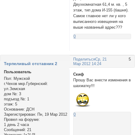
Двухкомнатная 61,4 м. кв. , 5
этаж, тип дома И-155 (башня).
Самое главное нет ли у кого
выписанного извещения на
выше названный адрес???
0
Поделиться
Ср, 21
5
Терпеливый отставник 2
Мар 2012 14:24
Пользователь
Скиф
Пол:
Мужской
Прошу Вас внести изменения в
г.Чехов мкр.Губернский:
шахматку!!!
ул.Земская
дом №:
3
подъезд №:
1
этаж:
5
Основание:
ДСН
Зарегистрирован
: Пн, 19 Мар 2012
0
Провел на форуме:
1 день 2 часа
Сообщений:
21
Уважение:
[+2/-0]