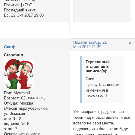
Позитив:
[+7/-0]
Последний визит:
Вс, 22 Окт 2017 19:03
Поделиться
Ср, 21
6
Cкиф
Мар 2012 21:39
Старожил
Терпеливый
отставник 2
написал(а):
Скиф
Прошу Вас внести
изменения в
Пол:
Мужской
шахматку!!!
Возраст:
62
[1964-05-10]
Откуда:
Москва
г.Чехов мкр.Губернский:
Уже исправил, рад, что все
ул.Земская
точки над и расставлены и все
дом №:
2
встало на свои места,
подъезд №:
5
этаж:
7
надеюсь, что больше не будет
Основание:
снимаю
таких недоразумений, я