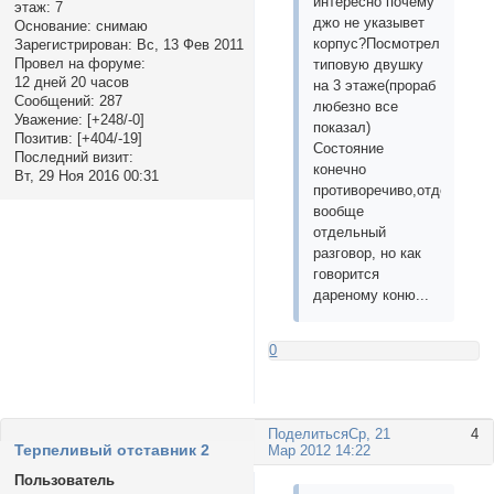
интересно почему
этаж:
7
джо не указывет
Основание:
снимаю
корпус?Посмотрел
Зарегистрирован
: Вс, 13 Фев 2011
Провел на форуме:
типовую двушку
12 дней 20 часов
на 3 этаже(прораб
Сообщений:
287
любезно все
Уважение:
[+248/-0]
показал)
Позитив:
[+404/-19]
Состояние
Последний визит:
конечно
Вт, 29 Ноя 2016 00:31
противоречиво,отделка
вообще
отдельный
разговор, но как
говорится
дареному коню...
0
Поделиться
Ср, 21
4
Терпеливый отставник 2
Мар 2012 14:22
Пользователь