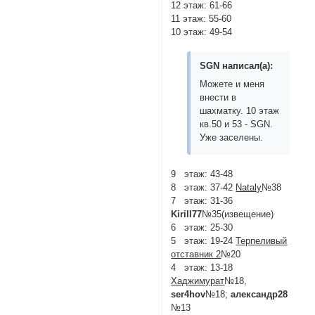
12 этаж: 61-66
11 этаж: 55-60
10 этаж: 49-54
SGN написал(а):
Можете и меня
внести в
шахматку. 10 этаж
кв.50 и 53 - SGN.
Уже заселены.
9 этаж: 43-48
8 этаж: 37-42
Nataly
№38
7 этаж: 31-36
Kirill77
№35(извещение)
6 этаж: 25-30
5 этаж: 19-24
Терпеливый
отставник 2
№20
4 этаж: 13-18
Хаджимурат
№18,
ser4hov
№18;
александр28
№13