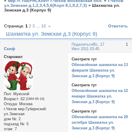
»
мкр.«ГУБЕРНСКИЙ» г.Чехов Московская обл.
»
г.Чехов
ул.Земская д.1,2,3,4,5,6(Корп 8,1,9,2,7,3)
»
Шахматка ул.
Земская д.3 (Корпус 9)
Страница:
1
2
3
…
10
»
Ответить
Шахматка ул. Земская д.3 (Корпус 9)
Поделиться
Вс, 17
1
Cкиф
Июл 2011 03:45
Старожил
Смотрите тут
Обновлённая шахматка на 13
февраля Шахматка ул.
Земская д.3 (Корпус 9)
Смотрите тут
Обновлённая шахматка на 12
Пол:
Мужской
января Шахматка ул.
Возраст:
62
[1964-05-10]
Земская д.3 (Корпус 9)
Откуда:
Москва
г.Чехов мкр.Губернский:
Смотрите тут
ул.Земская
Обновлённая шахматка на 20
дом №:
2
октября Шахматка ул.
подъезд №:
5
Земская д.3 (Корпус 9)
этаж:
7