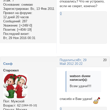
этаж:
7
отказались? Что не устроило,
Основание:
снимаю
если не секрет, конечно?
Зарегистрирован
: Вс, 13 Фев 2011
Провел на форуме:
0
12 дней 20 часов
Сообщений:
287
Уважение:
[+248/-0]
Позитив:
[+404/-19]
Последний визит:
Вт, 29 Ноя 2016 00:31
Поделиться
Вт, 29
20
Cкиф
Май 2012 20:22
Старожил
watson duww
написал(а):
Всем удачи!!!!
спасибо и Вам удачи!
Пол:
Мужской
Возраст:
62
[1964-05-10]
0
Откуда:
Москва