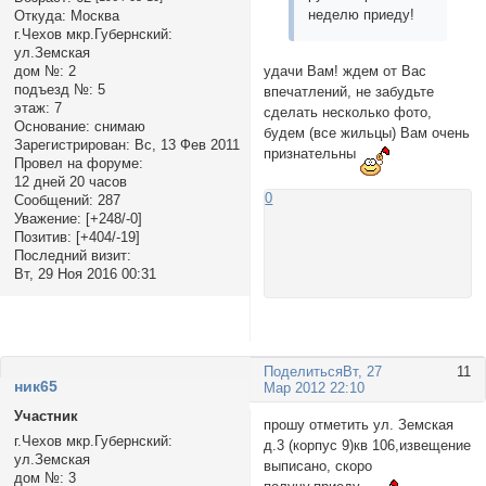
неделю приеду!
Откуда:
Москва
г.Чехов мкр.Губернский:
ул.Земская
дом №:
2
удачи Вам! ждем от Вас
подъезд №:
5
впечатлений, не забудьте
этаж:
7
сделать несколько фото,
Основание:
снимаю
будем (все жильцы) Вам очень
Зарегистрирован
: Вс, 13 Фев 2011
признательны
Провел на форуме:
12 дней 20 часов
0
Сообщений:
287
Уважение:
[+248/-0]
Позитив:
[+404/-19]
Последний визит:
Вт, 29 Ноя 2016 00:31
Поделиться
Вт, 27
11
ник65
Мар 2012 22:10
Участник
прошу отметить ул. Земская
г.Чехов мкр.Губернский:
д.3 (корпус 9)кв 106,извещение
ул.Земская
выписано, скоро
дом №:
3