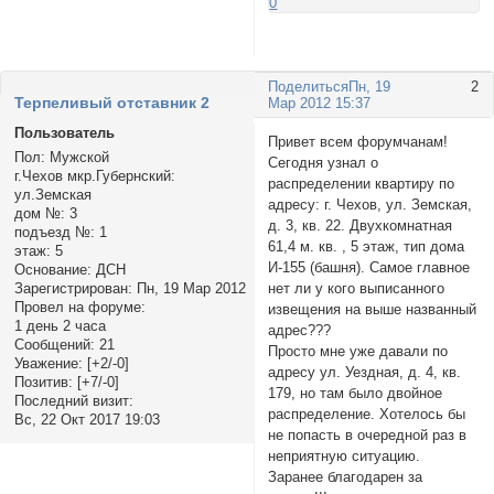
0
Поделиться
Пн, 19
2
Терпеливый отставник 2
Мар 2012 15:37
Пользователь
Привет всем форумчанам!
Пол:
Мужской
Сегодня узнал о
г.Чехов мкр.Губернский:
распределении квартиру по
ул.Земская
адресу: г. Чехов, ул. Земская,
дом №:
3
д. 3, кв. 22. Двухкомнатная
подъезд №:
1
61,4 м. кв. , 5 этаж, тип дома
этаж:
5
И-155 (башня). Самое главное
Основание:
ДСН
нет ли у кого выписанного
Зарегистрирован
: Пн, 19 Мар 2012
Провел на форуме:
извещения на выше названный
1 день 2 часа
адрес???
Сообщений:
21
Просто мне уже давали по
Уважение:
[+2/-0]
адресу ул. Уездная, д. 4, кв.
Позитив:
[+7/-0]
179, но там было двойное
Последний визит:
распределение. Хотелось бы
Вс, 22 Окт 2017 19:03
не попасть в очередной раз в
неприятную ситуацию.
Заранее благодарен за