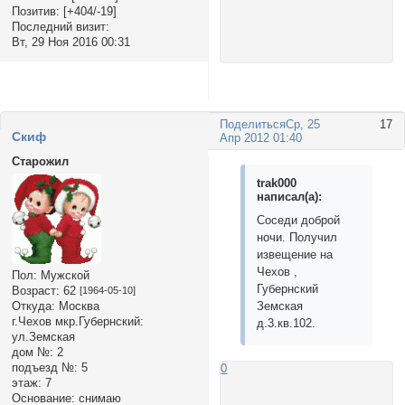
Позитив:
[+404/-19]
Последний визит:
Вт, 29 Ноя 2016 00:31
Поделиться
Ср, 25
17
Cкиф
Апр 2012 01:40
Старожил
trak000
написал(а):
Соседи доброй
ночи. Получил
извещение на
Чехов ,
Пол:
Мужской
Губернский
Возраст:
62
[1964-05-10]
Земская
Откуда:
Москва
г.Чехов мкр.Губернский:
д.3.кв.102.
ул.Земская
дом №:
2
подъезд №:
5
0
этаж:
7
Основание:
снимаю