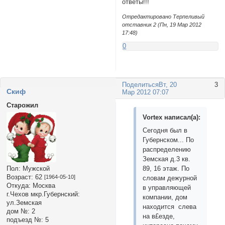
ответы!!!
Отредактировано Терпеливый
отставник 2 (Пн, 19 Мар 2012
17:48)
0
Поделиться
Вт, 20
3
Cкиф
Мар 2012 07:07
Старожил
Vortex написал(а):
Сегодня был в
Губернском... По
распределению
Земская д.3 кв.
89, 16 этаж. По
Пол:
Мужской
Возраст:
62
[1964-05-10]
словам дежурной
Откуда:
Москва
в управляющей
г.Чехов мкр.Губернский:
компании, дом
ул.Земская
находится слева
дом №:
2
на в£езде,
подъезд №:
5