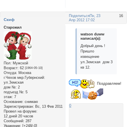
Поделиться
Пн, 23
16
Cкиф
Апр 2012 17:02
Старожил
watson duww
написал(а):
Добрый день !
Пришло
извещение
ул.Земская дом 3
Пол:
Мужской
кв 12.
Возраст:
62
[1964-05-10]
Откуда:
Москва
г.Чехов мкр.Губернский:
ул.Земская
Поздравляем!
дом №:
2
подъезд №:
5
этаж:
7
Основание:
снимаю
0
Зарегистрирован
: Вс, 13 Фев 2011
Провел на форуме:
12 дней 20 часов
Сообщений:
287
Уважение:
[+248/-0]