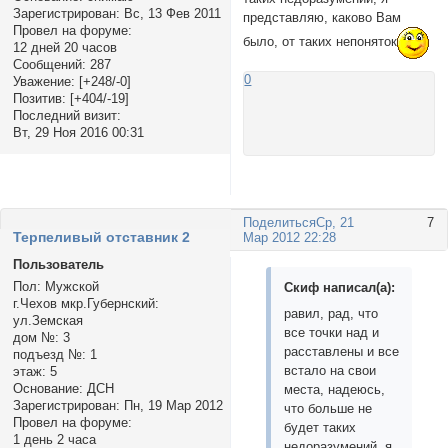
Зарегистрирован
: Вс, 13 Фев 2011
представляю, каково Вам
Провел на форуме:
было, от таких непоняток
12 дней 20 часов
Сообщений:
287
0
Уважение:
[+248/-0]
Позитив:
[+404/-19]
Последний визит:
Вт, 29 Ноя 2016 00:31
Поделиться
Ср, 21
7
Терпеливый отставник 2
Мар 2012 22:28
Пользователь
Пол:
Мужской
Скиф написал(а):
г.Чехов мкр.Губернский:
равил, рад, что
ул.Земская
все точки над и
дом №:
3
расставлены и все
подъезд №:
1
встало на свои
этаж:
5
Основание:
ДСН
места, надеюсь,
Зарегистрирован
: Пн, 19 Мар 2012
что больше не
Провел на форуме:
будет таких
1 день 2 часа
недоразумений, я