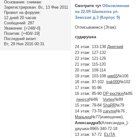
Основание:
снимаю
Смотрите тут
Обновленная
Зарегистрирован
: Вс, 13 Фев 2011
на 22.09 Шахматка ул.
Провел на форуме:
Земская д.3 (Корпус 9)
12 дней 20 часов
Сообщений:
287
Отписываемся (Этаж).
Уважение:
[+248/-0]
Позитив:
[+404/-19]
сударушка
Последний визит:
Вт, 29 Ноя 2016 00:31
24 этаж: 133-138
Дмитpий
23 этаж: 127-132
22 этаж: 121-126
21 этаж: 115-120
20 этаж: 109-114
19 этаж: 103-108
ник65
№106
18 этаж: 97-102
trak000
№102
17 этаж: 91-96
16 этаж: 85-90
OP-pochkin
№85
ленуся
№86
Vortex
№89
15 этаж: 79-84
ShaRR
№79
14 этаж: 73-78
zarvme
№76 ,
Марьяна
№77(извещение),
Александра5
(Александра_)-
двушка-8965-340-72-18
13 этаж: 67-72
ELITA