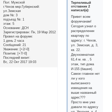
Пол:
Мужской
Терпеливый
отставник 2
г.Чехов мкр.Губернский:
написал(а):
ул.Земская
дом №:
3
Привет всем
подъезд №:
1
форумчанам!
этаж:
5
Сегодня узнал о
Основание:
ДСН
распределении
Зарегистрирован
: Пн, 19 Мар 2012
квартиру по
Провел на форуме:
адресу: г. Чехов,
1 день 2 часа
Сообщений:
21
ул. Земская, д. 3,
Уважение:
[+2/-0]
кв. 22.
Позитив:
[+7/-0]
Двухкомнатная
Последний визит:
61,4 м. кв. , 5
Вс, 22 Окт 2017 19:03
этаж, тип дома
И-155 (башня).
Самое главное нет
ли у кого
выписанного
извещения на
выше названный
адрес???
Просто мне уже
давали по адресу
ул. Уездная, д. 4,