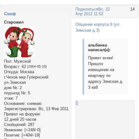
Поделиться
Вс, 22
14
Cкиф
Апр 2012 11:52
Старожил
Общение корпуса 9 (ул.
Земская д.3)
альбинка
написал(а):
Привет всем!
Пол:
Мужской
Пришло
Возраст:
62
[1964-05-10]
извещение на
Откуда:
Москва
квартиру по
г.Чехов мкр.Губернский:
адресу Земская д
ул.Земская
3 кв8
дом №:
2
подъезд №:
5
этаж:
7
0
Основание:
снимаю
Зарегистрирован
: Вс, 13 Фев 2011
Провел на форуме:
12 дней 20 часов
Сообщений:
287
Уважение:
[+248/-0]
Позитив:
[+404/-19]