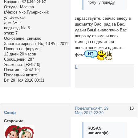
Возраст:
62
[1964-05-10]
получу,приеду
Откуда:
Москва
г.Чехов мкр.Губернский:
ул.Земская
здравствуйте, сейчас внесу в
дом №:
2
шахматку Вас, рад за Вас,
подъезд №:
5
удачи Вам! аналогично Вас
этаж:
7
попрошу от имени всех
Основание:
снимаю
жильцов поделиться
Зарегистрирован
: Вс, 13 Фев 2011
впечатлениями и сделать
Провел на форуме:
12 дней 20 часов
фото
Сообщений:
287
Уважение:
[+248/-0]
0
Позитив:
[+404/-19]
Последний визит:
Вт, 29 Ноя 2016 00:31
Поделиться
Чт, 29
13
Cкиф
Мар 2012 22:39
Старожил
RUSAN
написал(а):