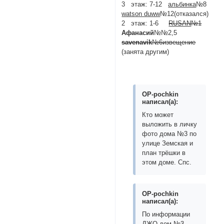
3 этаж: 7-12
альбинка
№8
watson duww
№12(отказался)
2 этаж: 1-6
RUSAN
№1
Афанасий
№№2,5
savenavik
№6извещение
(занята другим)
OP-pochkin
написал(а):
Кто может
выложить в личку
фото дома №3 по
улице Земская и
план трёшки в
этом доме. Спс.
OP-pochkin
написал(а):
По информации
ДЖО дом №3,