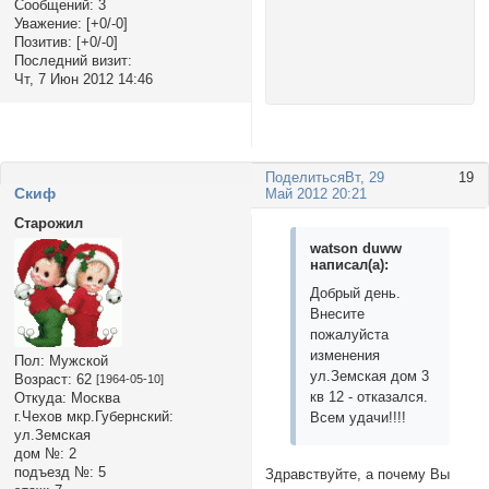
Сообщений:
3
Уважение:
[+0/-0]
Позитив:
[+0/-0]
Последний визит:
Чт, 7 Июн 2012 14:46
Поделиться
Вт, 29
19
Cкиф
Май 2012 20:21
Старожил
watson duww
написал(а):
Добрый день.
Внесите
пожалуйста
изменения
Пол:
Мужской
ул.Земская дом 3
Возраст:
62
[1964-05-10]
кв 12 - отказался.
Откуда:
Москва
г.Чехов мкр.Губернский:
Всем удачи!!!!
ул.Земская
дом №:
2
подъезд №:
5
Здравствуйте, а почему Вы