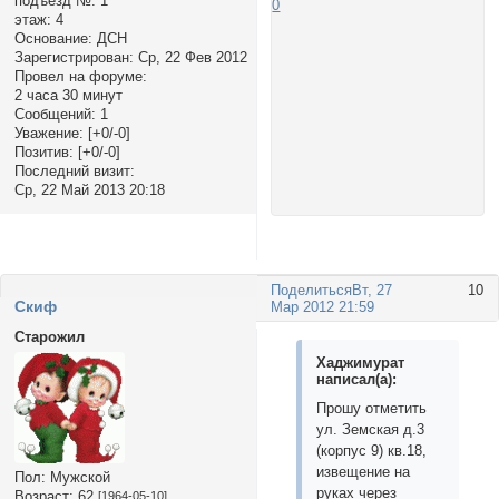
подъезд №:
1
0
этаж:
4
Основание:
ДСН
Зарегистрирован
: Ср, 22 Фев 2012
Провел на форуме:
2 часа 30 минут
Сообщений:
1
Уважение:
[+0/-0]
Позитив:
[+0/-0]
Последний визит:
Ср, 22 Май 2013 20:18
Поделиться
Вт, 27
10
Cкиф
Мар 2012 21:59
Старожил
Хаджимурат
написал(а):
Прошу отметить
ул. Земская д.3
(корпус 9) кв.18,
извещение на
Пол:
Мужской
руках через
Возраст:
62
[1964-05-10]