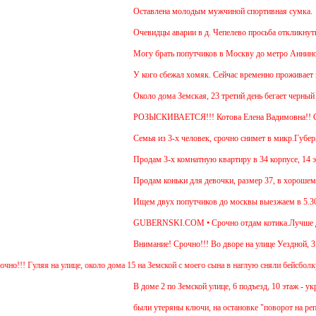
Оставлена молодым мужчиной спортивная сумка.
Очевидцы аварии в д. Чепелево просьба откликнуться
Могу брать попутчиков в Москву до метро Аннино. От
У кого сбежал хомяк. Сейчас временно проживает в 48
Около дома Земская, 23 третий день бегает черный г
РОЗЫСКИВАЕТСЯ!!! Котова Елена Вадимовна!! 
Семья из 3-х человек, срочно снимет в микр.Губернск
Продам 3-х комнатную квартиру в 34 корпусе, 14 этаж
Продам коньки для девочки, размер 37, в хорошем со
Ищем двух попутчиков до москвы выезжаем в 5.30-5.4
GUBERNSKI.COM • Срочно отдам котика.Лучше для пр
Внимание! Срочно!!! Во дворе на улице Уездной, 3 н
! Гуляя на улице, около дома 15 на Земской с моего сына в наглую сняли бейсболку и у
В доме 2 по Земской улице, 6 подъезд, 10 этаж - укра
были утеряны ключи, на остановке "поворот на репник