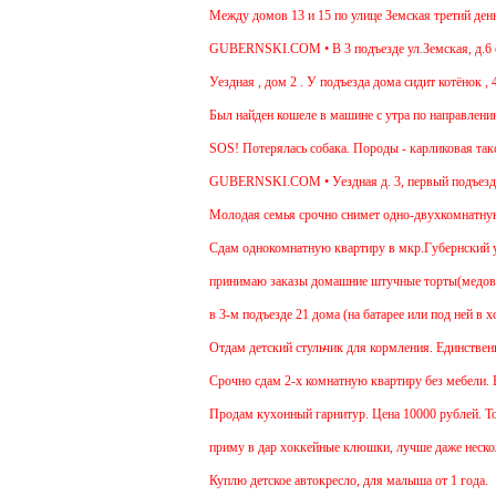
Между домов 13 и 15 по улице Земская третий день бе
GUBERNSKI.COM • В 3 подъезде ул.Земская, д.6 сиди
Уездная , дом 2 . У подъезда дома сидит котёнок , 4-
Был найден кошеле в машине с утра по направлению в
SOS! Потерялась собака. Породы - карликовая такса.
GUBERNSKI.COM • Уездная д. 3, первый подъезд 
Молодая семья срочно снимет одно-двухкомнатную кв
Cдам однокомнатную квартиру в мкр.Губернский ул.Зе
принимаю заказы домашние штучные торты(медовик, м
в 3-м подъезде 21 дома (на батарее или под ней в хо
Отдам детский стульчик для кормления. Единственный 
Срочно сдам 2-х комнатную квартиру без мебели. В Че
Продам кухонный гарнитур. Цена 10000 рублей. Торг
приму в дар хоккейные клюшки, лучше даже нескольк
Куплю детское автокресло, для малыша от 1 года.