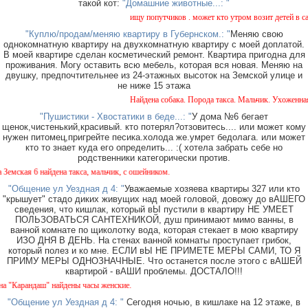
такой кот:
"Домашние животные...: "
ищу попутчиков . может кто утром возит детей в сад и
"Куплю/продам/меняю квартиру в Губернском.: "
Меняю свою
однокомнатную квартиру на двухкомнатную квартиру с моей доплатой.
В моей квартире сделан косметический ремонт. Квартира пригодна для
проживания. Могу оставить всю мебель, которая вся новая. Меняю на
двушку, предпочтительнее из 24-этажных высоток на Земской улице и
не ниже 15 этажа
Найдена собака. Порода такса. Мальчик. Ухоженная с
"Пушистики - Хвостатики в беде...: "
У дома №6 бегает
щенок,чистенький,красивый. кто потерял?отзовитесь.... или может кому
нужен питомец,пригрейте песика.холода же.умрет бедолага. или может
кто то знает куда его определить... :( хотела забрать себе но
родственники категорически против.
кая 6 найдена такса, мальчик, с ошейником.
"Общение ул Уездная д 4: "
Уважаемые хозяева квартиры 327 или кто
"крышует" стадо диких живущих над моей головой, довожу до вАШЕГО
сведения, что кишлак, который вЫ пустили в квартиру НЕ УМЕЕТ
ПОЛЬЗОВАТЬСЯ САНТЕХНИКОЙ, душ принимают мимо ванны, в
ванной комнате по щиколотку вода, которая стекает в мою квартиру
ИЗО ДНЯ В ДЕНЬ. На стенах ванной комнаты проступает грибок,
который полез и ко мне. ЕСЛИ вЫ НЕ ПРИМЕТЕ МЕРЫ САМИ, ТО Я
ПРИМУ МЕРЫ ОДНОЗНАЧНЫЕ. Что останется после этого с вАШЕЙ
квартирой - вАШИ проблемы. ДОСТАЛО!!!
арандаш" найдены часы женские.
"Общение ул Уездная д 4: "
Сегодня ночью, в кишлаке на 12 этаже, в