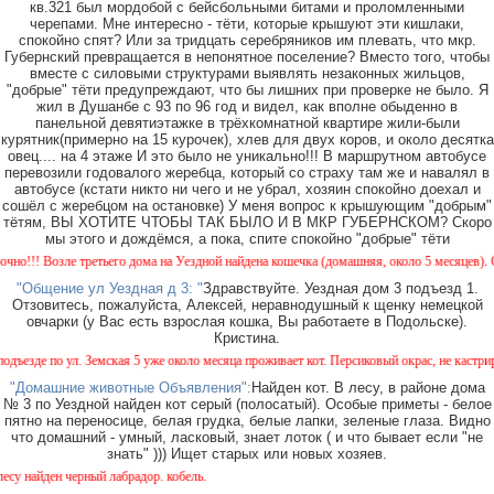
кв.321 был мордобой с бейсбольными битами и проломленными
черепами. Мне интересно - тёти, которые крышуют эти кишлаки,
спокойно спят? Или за тридцать серебряников им плевать, что мкр.
Губернский превращается в непонятное поселение? Вместо того, чтобы
вместе с силовыми структурами выявлять незаконных жильцов,
"добрые" тёти предупреждают, что бы лишних при проверке не было. Я
жил в Душанбе с 93 по 96 год и видел, как вполне обыденно в
панельной девятиэтажке в трёхкомнатной квартире жили-были
курятник(примерно на 15 курочек), хлев для двух коров, и около десятка
овец.... на 4 этаже И это было не уникально!!! В маршрутном автобусе
перевозили годовалого жеребца, который со страху там же и навалял в
автобусе (кстати никто ни чего и не убрал, хозяин спокойно доехал и
сошёл с жеребцом на остановке) У меня вопрос к крышующим "добрым"
тётям, ВЫ ХОТИТЕ ЧТОБЫ ТАК БЫЛО И В МКР ГУБЕРНСКОМ? Скоро
мы этого и дождёмся, а пока, спите спокойно "добрые" тёти
! Возле третьего дома на Уездной найдена кошечка (домашняя, около 5 месяцев). Окрас 
"Общение ул Уездная д 3: "
Здравствуйте. Уездная дом 3 подъезд 1.
Отзовитесь, пожалуйста, Алексей, неравнодушный к щенку немецкой
овчарки (у Вас есть взрослая кошка, Вы работаете в Подольске).
Кристина.
де по ул. Земская 5 уже около месяца проживает кот. Персиковый окрас, не кастрирован,
"Домашние животные Объявления":
Найден кот. В лесу, в районе дома
№ 3 по Уездной найден кот серый (полосатый). Особые приметы - белое
пятно на переносице, белая грудка, белые лапки, зеленые глаза. Видно
что домашний - умный, ласковый, знает лоток ( и что бывает если "не
знать" ))) Ищет старых или новых хозяев.
айден черный лабрадор. кобель.