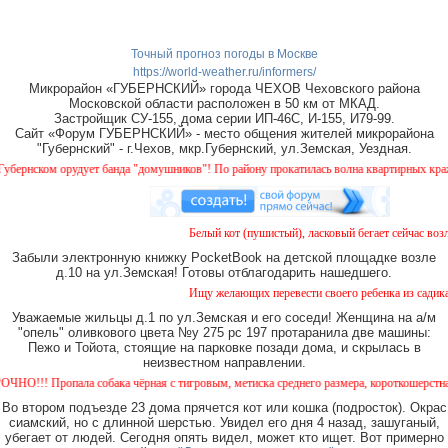
Точный прогноз погоды в Москве
https://world-weather.ru/informers/
Микрорайон «ГУБЕРНСКИЙ» города ЧЕХОВ Чеховского района
Московской области расположен в 50 км от МКАД.
Застройщик СУ-155, дома серии ИП-46С, И-155, И79-99.
Сайт «Форум ГУБЕРНСКИЙ» - место общения жителей микрорайона
"Губернский" - г.Чехов, мкр.Губернский, ул.Земская, Уездная.
нском орудует банда "домушников"! По району прокатилась волна квартирных краж, буд
Белый кот (пушистый), ласковый бегает сейчас возле 
Забыли электронную книжку PocketBook на детской площадке возле
д.10 на ул.Земская! Готовы отблагодарить нашедшего.
Ищу желающих перевести своего ребенка из садика №1
Уважаемые жильцы д.1 по ул.Земская и его соседи! Женщина на а/м
"опель" оливкового цвета №у 275 рс 197 протаранила две машины:
Пежо и Тойота, стоящие на парковке позади дома, и скрылась в
неизвестном направлении.
! Пропала собака чёрная с тигровым, метиска среднего размера, короткошерстная. Соба
Во втором подъезде 23 дома прячется кот или кошка (подросток). Окрас
сиамский, но с длинной шерстью. Увидел его дня 4 назад, зашуганый,
убегает от людей. Сегодня опять видел, может кто ищет. Вот примерно