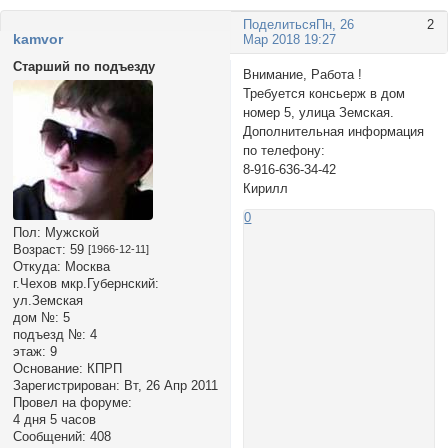
Поделиться
Пн, 26
2
kamvor
Мар 2018 19:27
Старший по подъезду
Внимание, Работа !
Требуется консьерж в дом
номер 5, улица Земская.
Дополнительная информация
по телефону:
8-916-636-34-42
Кирилл
0
Пол:
Мужской
Возраст:
59
[1966-12-11]
Откуда:
Москва
г.Чехов мкр.Губернский:
ул.Земская
дом №:
5
подъезд №:
4
этаж:
9
Основание:
КПРП
Зарегистрирован
: Вт, 26 Апр 2011
Провел на форуме:
4 дня 5 часов
Сообщений:
408