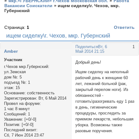
»
мкр.«ГУБЕРНСКИЙ» г.Чехов Московская обл.
»
Работа
Вакансии Соискатели
»
ищем сиделку\г. Чехов, мкр.
Губернский
Страница:
1
Ответить
ищем сиделку\г. Чехов, мкр. Губернский
Поделиться
Вт, 6
1
Amber
Май 2014 21:15
Участник
Добрый день!
г.Чехов мкр.Губернский:
ул.Земская
Ищем сиделку на неполный
дом №:
5
рабочий день к женщине 60
подъезд №:
1
лет, лежачий больной (рак,
этаж:
15
закрытый перелом ноги). Из
Основание:
собственность
обязанностей -
Зарегистрирован
: Вт, 6 Май 2014
готовить\разогревать еду 1 раз
Провел на форуме:
в день, гигиенические
1 час 8 минут
процедуры, проследить за
Сообщений:
1
приемом лекарств, небольшая
Уважение:
[+0/-0]
Позитив:
[+0/-0]
уборка. Возможны также
Последний визит:
разовые поручения.
Сб, 7 Июн 2014 23:47