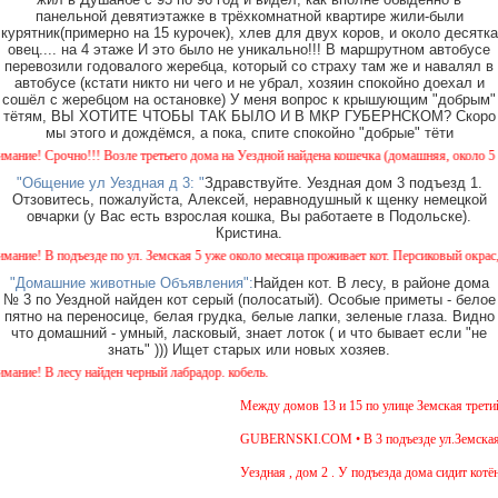
панельной девятиэтажке в трёхкомнатной квартире жили-были
курятник(примерно на 15 курочек), хлев для двух коров, и около десятка
овец.... на 4 этаже И это было не уникально!!! В маршрутном автобусе
перевозили годовалого жеребца, который со страху там же и навалял в
автобусе (кстати никто ни чего и не убрал, хозяин спокойно доехал и
сошёл с жеребцом на остановке) У меня вопрос к крышующим "добрым"
тётям, ВЫ ХОТИТЕ ЧТОБЫ ТАК БЫЛО И В МКР ГУБЕРНСКОМ? Скоро
мы этого и дождёмся, а пока, спите спокойно "добрые" тёти
е! Срочно!!! Возле третьего дома на Уездной найдена кошечка (домашняя, около 5 месяц
"Общение ул Уездная д 3: "
Здравствуйте. Уездная дом 3 подъезд 1.
Отзовитесь, пожалуйста, Алексей, неравнодушный к щенку немецкой
овчарки (у Вас есть взрослая кошка, Вы работаете в Подольске).
Кристина.
! В подъезде по ул. Земская 5 уже около месяца проживает кот. Персиковый окрас, не к
"Домашние животные Объявления":
Найден кот. В лесу, в районе дома
№ 3 по Уездной найден кот серый (полосатый). Особые приметы - белое
пятно на переносице, белая грудка, белые лапки, зеленые глаза. Видно
что домашний - умный, ласковый, знает лоток ( и что бывает если "не
знать" ))) Ищет старых или новых хозяев.
е! В лесу найден черный лабрадор. кобель.
Между домов 13 и 15 по улице Земская третий д
GUBERNSKI.COM • В 3 подъезде ул.Земская, д.6
Уездная , дом 2 . У подъезда дома сидит котёно