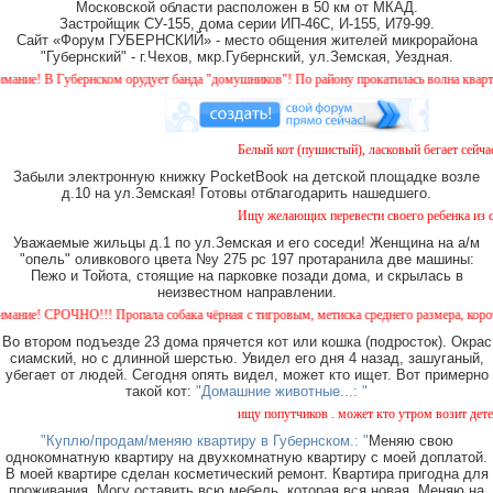
Московской области расположен в 50 км от МКАД.
Застройщик СУ-155, дома серии ИП-46С, И-155, И79-99.
Сайт «Форум ГУБЕРНСКИЙ» - место общения жителей микрорайона
"Губернский" - г.Чехов, мкр.Губернский, ул.Земская, Уездная.
е! В Губернском орудует банда "домушников"! По району прокатилась волна квартирны
Белый кот (пушистый), ласковый бегает сейчас 
Забыли электронную книжку PocketBook на детской площадке возле
д.10 на ул.Земская! Готовы отблагодарить нашедшего.
Ищу желающих перевести своего ребенка из сади
Уважаемые жильцы д.1 по ул.Земская и его соседи! Женщина на а/м
"опель" оливкового цвета №у 275 рс 197 протаранила две машины:
Пежо и Тойота, стоящие на парковке позади дома, и скрылась в
неизвестном направлении.
е! СРОЧНО!!! Пропала собака чёрная с тигровым, метиска среднего размера, короткошер
Во втором подъезде 23 дома прячется кот или кошка (подросток). Окрас
сиамский, но с длинной шерстью. Увидел его дня 4 назад, зашуганый,
убегает от людей. Сегодня опять видел, может кто ищет. Вот примерно
такой кот:
"Домашние животные...: "
ищу попутчиков . может кто утром возит детей в
"Куплю/продам/меняю квартиру в Губернском.: "
Меняю свою
однокомнатную квартиру на двухкомнатную квартиру с моей доплатой.
В моей квартире сделан косметический ремонт. Квартира пригодна для
проживания. Могу оставить всю мебель, которая вся новая. Меняю на