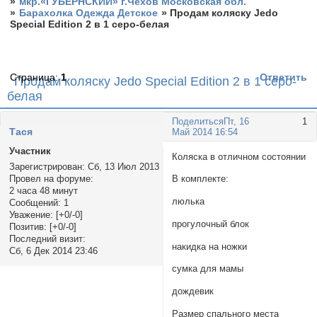
»
мкр.«ГУБЕРНСКИЙ» г.Чехов Московская обл.
»
Барахолка Одежда Детское
»
Продам коляску Jedo
Special Edition 2 в 1 серо-белая
Страница:
1
Ответить
Продам коляску Jedo Special Edition 2 в 1 серо-
белая
Поделиться
Пт, 16
1
Тася
Май 2014 16:54
Участник
Коляска в отличном состоянии
Зарегистрирован
: Сб, 13 Июл 2013
Провел на форуме:
В комплекте:
2 часа 48 минут
люлька
Сообщений:
1
Уважение:
[+0/-0]
прогулочный блок
Позитив:
[+0/-0]
Последний визит:
накидка на ножки
Сб, 6 Дек 2014 23:46
сумка для мамы
дождевик
Размер спального места