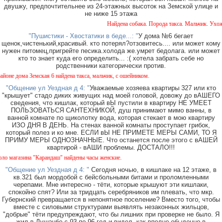
двушку, предпочтительнее из 24-этажных высоток на Земской улице и
не ниже 15 этажа
Найдена собака. Порода такса. Мальчик. Ухожен
"Пушистики - Хвостатики в беде...: "
У дома №6 бегает
щенок,чистенький,красивый. кто потерял?отзовитесь.... или может кому
нужен питомец,пригрейте песика.холода же.умрет бедолага. или может
кто то знает куда его определить... :( хотела забрать себе но
родственники категорически против.
 дома Земская 6 найдена такса, мальчик, с ошейником.
"Общение ул Уездная д 4: "
Уважаемые хозяева квартиры 327 или кто
"крышует" стадо диких живущих над моей головой, довожу до вАШЕГО
сведения, что кишлак, который вЫ пустили в квартиру НЕ УМЕЕТ
ПОЛЬЗОВАТЬСЯ САНТЕХНИКОЙ, душ принимают мимо ванны, в
ванной комнате по щиколотку вода, которая стекает в мою квартиру
ИЗО ДНЯ В ДЕНЬ. На стенах ванной комнаты проступает грибок,
который полез и ко мне. ЕСЛИ вЫ НЕ ПРИМЕТЕ МЕРЫ САМИ, ТО Я
ПРИМУ МЕРЫ ОДНОЗНАЧНЫЕ. Что останется после этого с вАШЕЙ
квартирой - вАШИ проблемы. ДОСТАЛО!!!
агазина "Карандаш" найдены часы женские.
"Общение ул Уездная д 4: "
Сегодня ночью, в кишлаке на 12 этаже, в
кв.321 был мордобой с бейсбольными битами и проломленными
черепами. Мне интересно - тёти, которые крышуют эти кишлаки,
спокойно спят? Или за тридцать серебряников им плевать, что мкр.
Губернский превращается в непонятное поселение? Вместо того, чтобы
вместе с силовыми структурами выявлять незаконных жильцов,
"добрые" тёти предупреждают, что бы лишних при проверке не было. Я
жил в Душанбе с 93 по 96 год и видел, как вполне обыденно в