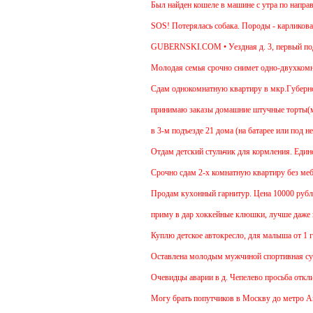
Был найден кошеле в машине с утра по направле
SOS! Потерялась собака. Породы - карликовая т
GUBERNSKI.COM • Уездная д. 3, первый подъ
Молодая семья срочно снимет одно-двухкомнатн
Cдам однокомнатную квартиру в мкр.Губернский 
принимаю заказы домашние штучные торты(медов
в 3-м подъезде 21 дома (на батарее или под не
Отдам детский стульчик для кормления. Единстве
Срочно сдам 2-х комнатную квартиру без мебели.
Продам кухонный гарнитур. Цена 10000 рублей.
приму в дар хоккейные клюшки, лучше даже нес
Куплю детское автокресло, для малыша от 1 год
Оставлена молодым мужчиной спортивная сумк
Очевидцы аварии в д. Чепелево просьба откликн
Могу брать попутчиков в Москву до метро Аннин