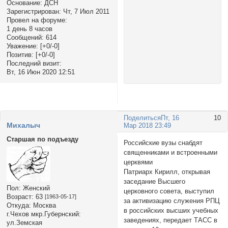
Основание:
ДСН
Зарегистрирован
: Чт, 7 Июл 2011
Провел на форуме:
1 день 8 часов
Сообщений:
614
Уважение:
[+0/-0]
Позитив:
[+0/-0]
Последний визит:
Вт, 16 Июн 2020 12:51
Поделиться
Пт, 16
10
Михалыч
Мар 2018 23:49
Старшая по подъезду
Российские вузы снабдят
священниками и встроенными
церквями
Патриарх Кирилл, открывая
заседание Высшего
Пол:
Женский
церковного совета, выступил
Возраст:
63
[1963-05-17]
за активизацию служения РПЦ
Откуда:
Москва
в российских высших учебных
г.Чехов мкр.Губернский:
заведениях, передает ТАСС в
ул.Земская