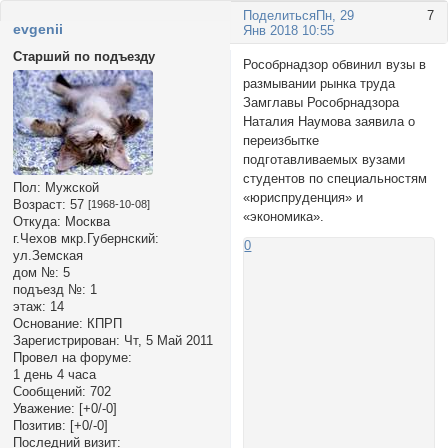
Поделиться
Пн, 29
7
evgenii
Янв 2018 10:55
Старший по подъезду
Рособрнадзор обвинил вузы в
размывании рынка труда
Замглавы Рособрнадзора
Наталия Наумова заявила о
переизбытке
подготавливаемых вузами
студентов по специальностям
Пол:
Мужской
«юриспруденция» и
Возраст:
57
[1968-10-08]
«экономика».
Откуда:
Москва
г.Чехов мкр.Губернский:
0
ул.Земская
дом №:
5
подъезд №:
1
этаж:
14
Основание:
КПРП
Зарегистрирован
: Чт, 5 Май 2011
Провел на форуме:
1 день 4 часа
Сообщений:
702
Уважение:
[+0/-0]
Позитив:
[+0/-0]
Последний визит: