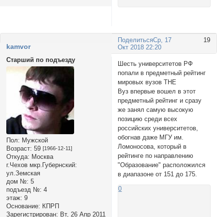
Поделиться
Ср, 17
19
kamvor
Окт 2018 22:20
Старший по подъезду
Шесть университетов РФ
попали в предметный рейтинг
мировых вузов THE
Вуз впервые вошел в этот
предметный рейтинг и сразу
же занял самую высокую
позицию среди всех
российских университетов,
обогнав даже МГУ им.
Пол:
Мужской
Ломоносова, который в
Возраст:
59
[1966-12-11]
рейтинге по направлению
Откуда:
Москва
"Образование" расположился
г.Чехов мкр.Губернский:
ул.Земская
в диапазоне от 151 до 175.
дом №:
5
0
подъезд №:
4
этаж:
9
Основание:
КПРП
Зарегистрирован
: Вт, 26 Апр 2011