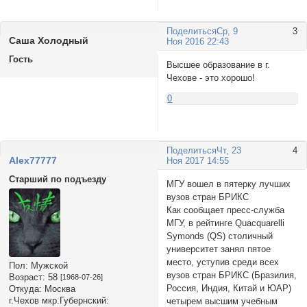
Поделиться
Ср, 9
3
Саша Холодный
Ноя 2016 22:43
Гость
Высшее образование в г.
Чехове - это хорошо!
0
Поделиться
Чт, 23
4
Alex77777
Ноя 2017 14:55
Старший по подъезду
МГУ вошел в пятерку лучших
вузов стран БРИКС
Как сообщает пресс-служба
МГУ, в рейтинге Quacquarelli
Symonds (QS) столичный
университет занял пятое
место, уступив среди всех
Пол:
Мужской
вузов стран БРИКС (Бразилия,
Возраст:
58
[1968-07-26]
Россия, Индия, Китай и ЮАР)
Откуда:
Москва
г.Чехов мкр.Губернский:
четырем высшим учебным