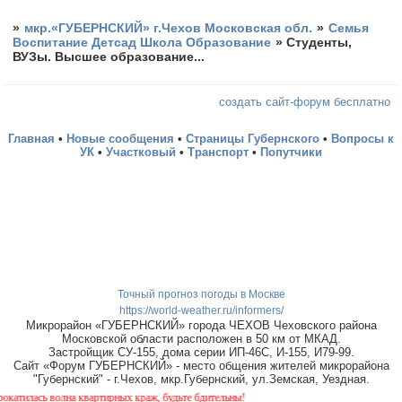
»
мкр.«ГУБЕРНСКИЙ» г.Чехов Московская обл.
»
Семья
Воспитание Детсад Школа Образование
»
Студенты,
ВУЗы. Высшее образование...
создать сайт-форум бесплатно
Главная
•
Новые сообщения
•
Страницы Губернского
•
Вопросы к
УК
•
Участковый
•
Транспорт
•
Попутчики
Точный прогноз погоды в Москве
https://world-weather.ru/informers/
Микрорайон «ГУБЕРНСКИЙ» города ЧЕХОВ Чеховского района
Московской области расположен в 50 км от МКАД.
Застройщик СУ-155, дома серии ИП-46С, И-155, И79-99.
Сайт «Форум ГУБЕРНСКИЙ» - место общения жителей микрорайона
"Губернский" - г.Чехов, мкр.Губернский, ул.Земская, Уездная.
волна квартирных краж, будьте бдительны!