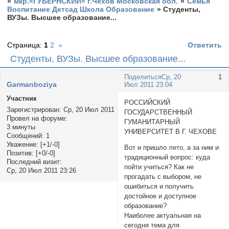
»
мкр.«ГУБЕРНСКИЙ» г.Чехов Московская обл.
»
Семья
Воспитание Детсад Школа Образование
»
Студенты,
ВУЗы. Высшее образование...
Страница:
1
2
»
Ответить
Студенты, ВУЗы. Высшее образование...
Поделиться
Ср, 20
1
Garmanboziya
Июл 2011 23:04
Участник
РОССИЙСКИЙ
Зарегистрирован
: Ср, 20 Июл 2011
ГОСУДАРСТВЕННЫЙ
Провел на форуме:
ГУМАНИТАРНЫЙ
3 минуты
УНИВЕРСИТЕТ В Г. ЧЕХОВЕ
Сообщений:
1
Уважение:
[+1/-0]
Вот и пришло лето, а за ним и
Позитив:
[+0/-0]
традиционный вопрос: куда
Последний визит:
пойти учиться? Как не
Ср, 20 Июл 2011 23:26
прогадать с выбором, не
ошибиться и получить
достойное и доступное
образование?
Наиболее актуальная на
сегодня тема для