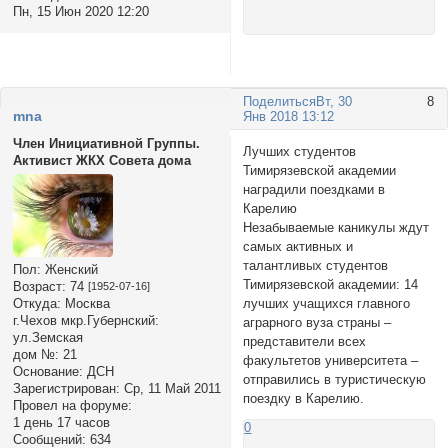
Пн, 15 Июн 2020 12:20
Поделиться
Вт, 30
8
mna
Янв 2018 13:12
Член Инициативной Группы.
Лучших студентов
Активист ЖКХ Совета дома
Тимирязевской академии
наградили поездками в
Карелию
Незабываемые каникулы ждут
самых активных и
талантливых студентов
Пол:
Женский
Тимирязевской академии: 14
Возраст:
74
[1952-07-16]
лучших учащихся главного
Откуда:
Москва
г.Чехов мкр.Губернский:
аграрного вуза страны –
ул.Земская
представители всех
дом №:
21
факультетов университета –
Основание:
ДСН
отправились в туристическую
Зарегистрирован
: Ср, 11 Май 2011
поездку в Карелию.
Провел на форуме:
1 день 17 часов
0
Сообщений:
634