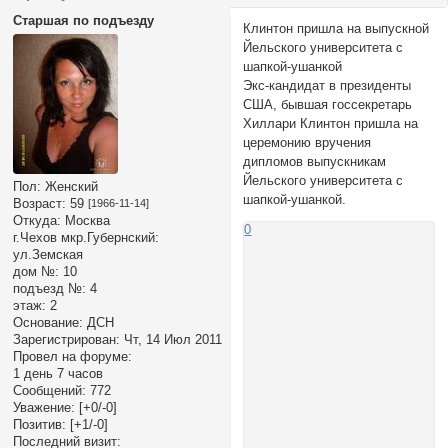
Старшая по подъезду
Клинтон пришла на выпускной
Йельского университета с
шапкой-ушанкой
Экс-кандидат в президенты
США, бывшая госсекретарь
Хиллари Клинтон пришла на
церемонию вручения
дипломов выпускникам
Йельского университета с
Пол:
Женский
шапкой-ушанкой.
Возраст:
59
[1966-11-14]
Откуда:
Москва
0
г.Чехов мкр.Губернский:
ул.Земская
дом №:
10
подъезд №:
4
этаж:
2
Основание:
ДСН
Зарегистрирован
: Чт, 14 Июл 2011
Провел на форуме:
1 день 7 часов
Сообщений:
772
Уважение:
[+0/-0]
Позитив:
[+1/-0]
Последний визит: