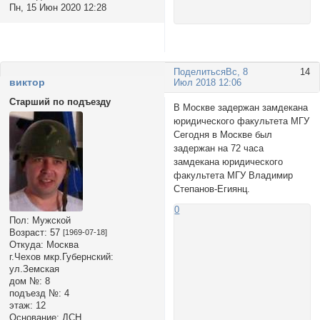
Пн, 15 Июн 2020 12:28
Поделиться
Вс, 8
14
виктор
Июл 2018 12:06
Старший по подъезду
В Москве задержан замдекана
юридического факультета МГУ
Сегодня в Москве был
задержан на 72 часа
замдекана юридического
факультета МГУ Владимир
Степанов-Егиянц.
0
Пол:
Мужской
Возраст:
57
[1969-07-18]
Откуда:
Москва
г.Чехов мкр.Губернский:
ул.Земская
дом №:
8
подъезд №:
4
этаж:
12
Основание:
ДСН