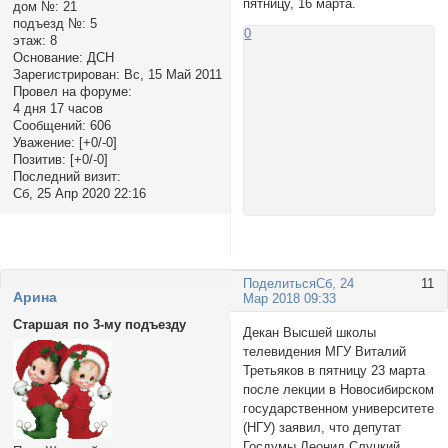
пятницу, 16 марта.
дом №:
21
подъезд №:
5
0
этаж:
8
Основание:
ДСН
Зарегистрирован
: Вс, 15 Май 2011
Провел на форуме:
4 дня 17 часов
Сообщений:
606
Уважение:
[+0/-0]
Позитив:
[+0/-0]
Последний визит:
Сб, 25 Апр 2020 22:16
Поделиться
Сб, 24
11
Арина
Мар 2018 09:33
Старшая по 3-му подъезду
Декан Высшей школы
телевидения МГУ Виталий
Третьяков в пятницу 23 марта
после лекции в Новосибирском
государственном университете
(НГУ) заявил, что депутат
Госдумы Леонид Слуцкий