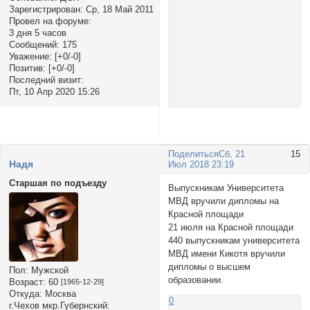
Зарегистрирован
: Ср, 18 Май 2011
Провел на форуме:
3 дня 5 часов
Сообщений:
175
Уважение:
[+0/-0]
Позитив:
[+0/-0]
Последний визит:
Пт, 10 Апр 2020 15:26
Поделиться
Сб, 21
15
Надя
Июл 2018 23:19
Старшая по подъезду
Выпускникам Университета
МВД вручили дипломы на
Красной площади
21 июля на Красной площади
440 выпускникам университета
МВД имени Кикотя вручили
дипломы о высшем
Пол:
Мужской
образовании.
Возраст:
60
[1965-12-29]
Откуда:
Москва
0
г.Чехов мкр.Губернский: