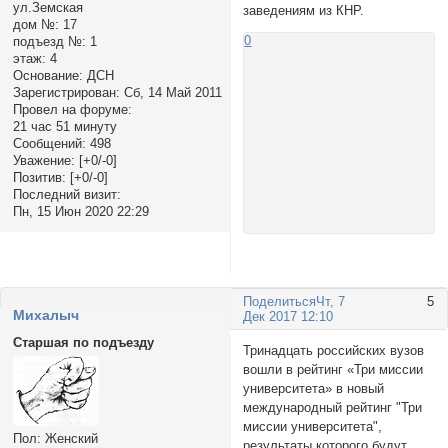
ул.Земская
заведениям из КНР.
дом №:
17
0
подъезд №:
1
этаж:
4
Основание:
ДСН
Зарегистрирован
: Сб, 14 Май 2011
Провел на форуме:
21 час 51 минуту
Сообщений:
498
Уважение:
[+0/-0]
Позитив:
[+0/-0]
Последний визит:
Пн, 15 Июн 2020 22:29
Поделиться
Чт, 7
5
Михалыч
Дек 2017 12:10
Старшая по подъезду
Тринадцать российских вузов
вошли в рейтинг «Три миссии
университета» в новый
международный рейтинг "Три
миссии университета",
Пол:
Женский
результаты которого будут