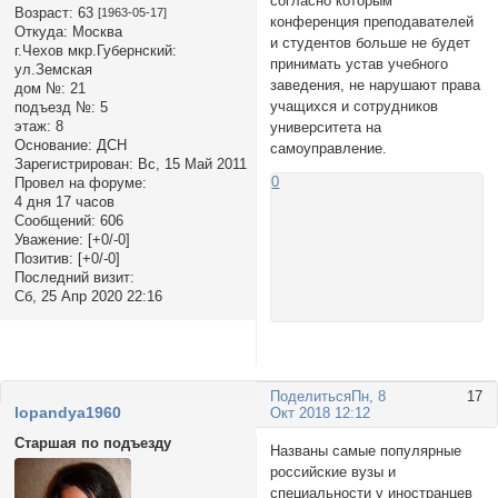
согласно которым
Возраст:
63
[1963-05-17]
конференция преподавателей
Откуда:
Москва
и студентов больше не будет
г.Чехов мкр.Губернский:
принимать устав учебного
ул.Земская
заведения, не нарушают права
дом №:
21
учащихся и сотрудников
подъезд №:
5
этаж:
8
университета на
Основание:
ДСН
самоуправление.
Зарегистрирован
: Вс, 15 Май 2011
0
Провел на форуме:
4 дня 17 часов
Сообщений:
606
Уважение:
[+0/-0]
Позитив:
[+0/-0]
Последний визит:
Сб, 25 Апр 2020 22:16
Поделиться
Пн, 8
17
lopandya1960
Окт 2018 12:12
Старшая по подъезду
Названы самые популярные
российские вузы и
специальности у иностранцев