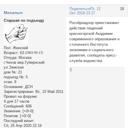
Поделиться
Пт, 12
18
Михалыч
Окт 2018 23:27
Старшая по подъезду
Рособрнадзор приостановил
действие лицензий
красногорской Академии
современного образования и
столичного Института
Пол:
Женский
экономики и социального
Возраст:
63
[1963-05-17]
развития, сообщила пресс-
Откуда:
Москва
служба ведомства.
г.Чехов мкр.Губернский:
ул.Земская
0
дом №:
21
подъезд №:
5
этаж:
8
Основание:
ДСН
Зарегистрирован
: Вс, 15 Май 2011
Провел на форуме:
4 дня 17 часов
Сообщений:
606
Уважение:
[+0/-0]
Позитив:
[+0/-0]
Последний визит:
Сб, 25 Апр 2020 22:16