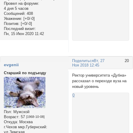
Провел на форуме:
4 дня 5 часов
Сообщений:
408
Уважение:
[+0/-0]
Позитив:
[+0/-0]
Последний визит:
Пн, 15 Июн 2020 11:42
Поделиться
Вт, 27
20
evgenii
Ноя 2018 12:45
Старший по подъезду
Ректор университета «Дубна»
рассказал о переходе вуза на
новый уровень
0
Пол:
Мужской
Возраст:
57
[1968-10-08]
Откуда:
Москва
г.Чехов мкр.Губернский:
ул.Земская