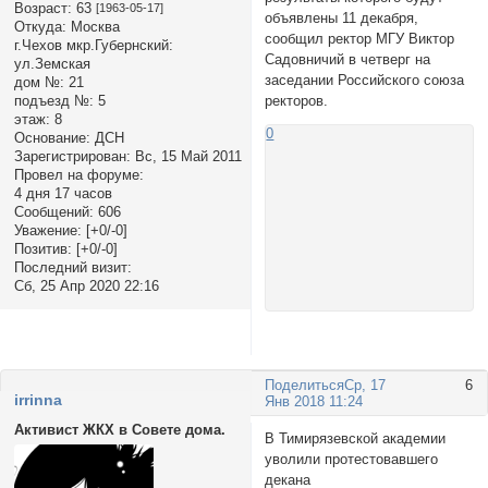
Возраст:
63
[1963-05-17]
объявлены 11 декабря,
Откуда:
Москва
сообщил ректор МГУ Виктор
г.Чехов мкр.Губернский:
Садовничий в четверг на
ул.Земская
заседании Российского союза
дом №:
21
ректоров.
подъезд №:
5
этаж:
8
0
Основание:
ДСН
Зарегистрирован
: Вс, 15 Май 2011
Провел на форуме:
4 дня 17 часов
Сообщений:
606
Уважение:
[+0/-0]
Позитив:
[+0/-0]
Последний визит:
Сб, 25 Апр 2020 22:16
Поделиться
Ср, 17
6
irrinna
Янв 2018 11:24
Активист ЖКХ в Совете дома.
В Тимирязевской академии
уволили протестовавшего
декана