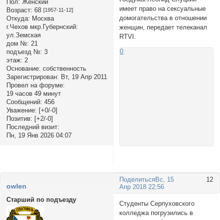
Пол:
Женский
имеет право на сексуальные
Возраст:
68
[1957-11-12]
домогательства в отношении
Откуда:
Москва
г.Чехов мкр.Губернский:
женщин, передает телеканал
ул.Земская
RTVI.
дом №:
21
0
подъезд №:
3
этаж:
2
Основание:
собственность
Зарегистрирован
: Вт, 19 Апр 2011
Провел на форуме:
19 часов 49 минут
Сообщений:
456
Уважение:
[+0/-0]
Позитив:
[+2/-0]
Последний визит:
Пн, 19 Янв 2026 04:07
Поделиться
Вс, 15
12
owlen
Апр 2018 22:56
Старший по подъезду
Студенты Серпуховского
колледжа погрузились в