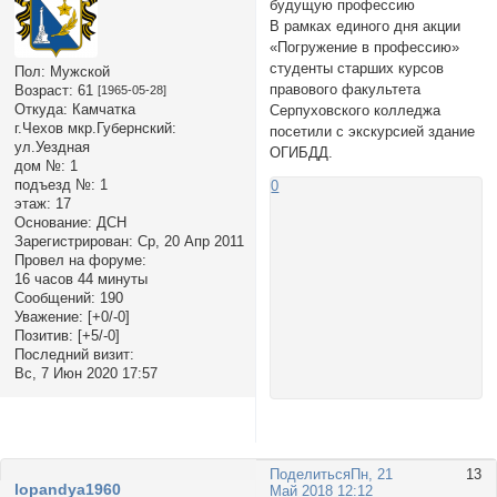
будущую профессию
В рамках единого дня акции
«Погружение в профессию»
студенты старших курсов
Пол:
Мужской
правового факультета
Возраст:
61
[1965-05-28]
Откуда:
Камчатка
Серпуховского колледжа
г.Чехов мкр.Губернский:
посетили с экскурсией здание
ул.Уездная
ОГИБДД.
дом №:
1
подъезд №:
1
0
этаж:
17
Основание:
ДСН
Зарегистрирован
: Ср, 20 Апр 2011
Провел на форуме:
16 часов 44 минуты
Сообщений:
190
Уважение:
[+0/-0]
Позитив:
[+5/-0]
Последний визит:
Вс, 7 Июн 2020 17:57
Поделиться
Пн, 21
13
lopandya1960
Май 2018 12:12