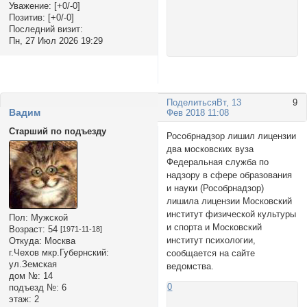
Уважение:
[+0/-0]
Позитив:
[+0/-0]
Последний визит:
Пн, 27 Июл 2026 19:29
Поделиться
Вт, 13
9
Вадим
Фев 2018 11:08
Старший по подъезду
Рособрнадзор лишил лицензии
два московских вуза
Федеральная служба по
надзору в сфере образования
и науки (Рособрнадзор)
лишила лицензии Московский
институт физической культуры
Пол:
Мужской
и спорта и Московский
Возраст:
54
[1971-11-18]
институт психологии,
Откуда:
Москва
г.Чехов мкр.Губернский:
сообщается на сайте
ул.Земская
ведомства.
дом №:
14
0
подъезд №:
6
этаж:
2