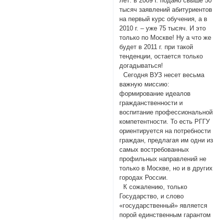
лет: в 2009 г. подано свыше 50
тысяч заявлений абитуриентов
на первый курс обучения, а в
2010 г. – уже 75 тысяч. И это
только по Москве! Ну а что же
будет в 2011 г. при такой
тенденции, остается только
догадываться!
Сегодня ВУЗ несет весьма
важную миссию:
формирование идеалов
гражданственности и
воспитание профессиональной
компетентности. То есть РГГУ
ориентируется на потребности
граждан, предлагая им одни из
самых востребованных
профильных направлений не
только в Москве, но и в других
городах России.
К сожалению, только
Государство, и слово
«государственный» является
порой единственным гарантом