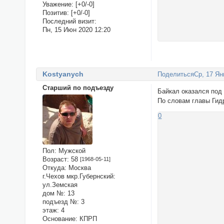
Уважение:
[+0/-0]
Позитив:
[+0/-0]
Последний визит:
Пн, 15 Июн 2020 12:20
Kostyanych
Поделиться
Ср, 17 Ян
Старший по подъезду
Байкал оказался под 
По словам главы Гидр
0
Пол:
Мужской
Возраст:
58
[1968-05-11]
Откуда:
Москва
г.Чехов мкр.Губернский:
ул.Земская
дом №:
13
подъезд №:
3
этаж:
4
Основание:
КПРП