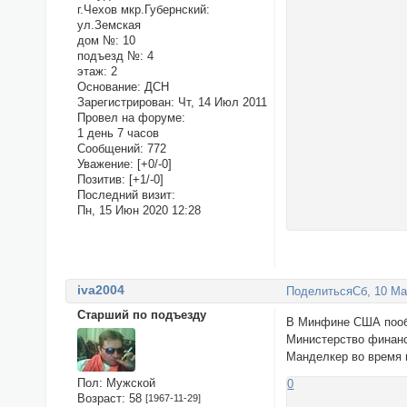
г.Чехов мкр.Губернский:
ул.Земская
дом №:
10
подъезд №:
4
этаж:
2
Основание:
ДСН
Зарегистрирован
: Чт, 14 Июл 2011
Провел на форуме:
1 день 7 часов
Сообщений:
772
Уважение:
[+0/-0]
Позитив:
[+1/-0]
Последний визит:
Пн, 15 Июн 2020 12:28
iva2004
Поделиться
Сб, 10 Ма
Старший по подъезду
В Минфине США пооб
Министерство финанс
Манделкер во время 
Пол:
Мужской
0
Возраст:
58
[1967-11-29]