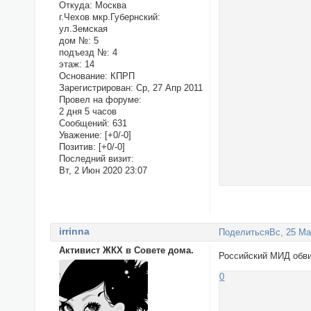
Откуда:
Москва
г.Чехов мкр.Губернский:
ул.Земская
дом №:
5
подъезд №:
4
этаж:
14
Основание:
КПРП
Зарегистрирован
: Ср, 27 Апр 2011
Провел на форуме:
2 дня 5 часов
Сообщений:
631
Уважение:
[+0/-0]
Позитив:
[+0/-0]
Последний визит:
Вт, 2 Июн 2020 23:07
irrinna
Поделиться
Вс, 25 Ма
Активист ЖКХ в Совете дома.
Российский МИД обви
0