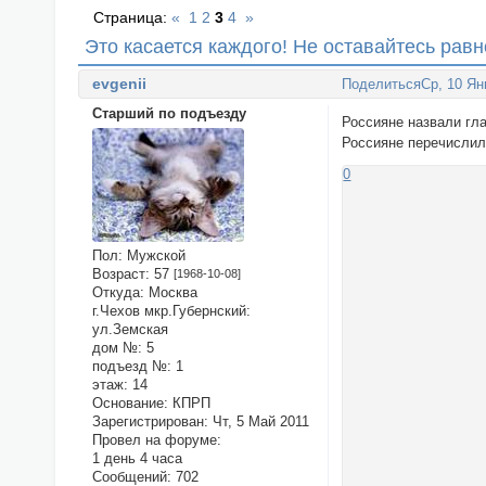
Страница:
«
1
2
3
4
»
Это касается каждого! Не оставайтесь рав
evgenii
Поделиться
Ср, 10 Ян
Старший по подъезду
Россияне назвали гл
Россияне перечислил
0
Пол:
Мужской
Возраст:
57
[1968-10-08]
Откуда:
Москва
г.Чехов мкр.Губернский:
ул.Земская
дом №:
5
подъезд №:
1
этаж:
14
Основание:
КПРП
Зарегистрирован
: Чт, 5 Май 2011
Провел на форуме:
1 день 4 часа
Сообщений:
702