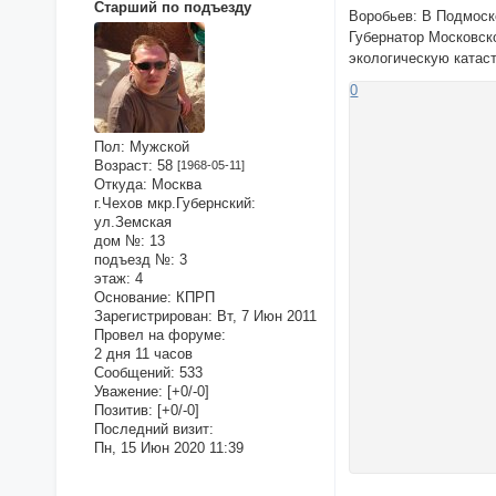
Старший по подъезду
Воробьев: В Подмоск
Губернатор Московск
экологическую катас
0
Пол:
Мужской
Возраст:
58
[1968-05-11]
Откуда:
Москва
г.Чехов мкр.Губернский:
ул.Земская
дом №:
13
подъезд №:
3
этаж:
4
Основание:
КПРП
Зарегистрирован
: Вт, 7 Июн 2011
Провел на форуме:
2 дня 11 часов
Сообщений:
533
Уважение:
[+0/-0]
Позитив:
[+0/-0]
Последний визит:
Пн, 15 Июн 2020 11:39