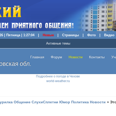
26 | Пятница | 1:27:05
|
Новые
|
Страницы
|
Фото
|
Видео
Активные темы
Главная
Форум
Новости
Контакты
Уч
вская обл.
Подробнее о погоде в Чехове
world-weather.ru
урилка Общение СлухиСплетни Юмор Политика Новости
»
Это