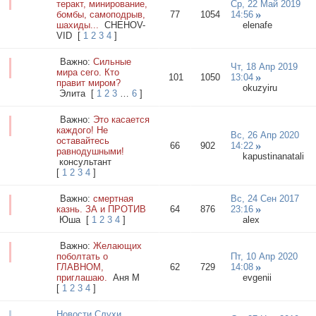
теракт, минирование,
Ср, 22 Май 2019
бомбы, самоподрыв,
77
1054
14:56
шахиды...
CHEHOV-
elenafe
VID
[
1
2
3
4
]
Важно:
Сильные
Чт, 18 Апр 2019
мира сего. Кто
101
1050
13:04
правит миром?
okuzyiru
Элита
[
1
2
3
…
6
]
Важно:
Это касается
каждого! Не
Вс, 26 Апр 2020
оставайтесь
66
902
14:22
равнодушными!
kapustinanatali
консультант
[
1
2
3
4
]
Важно:
смертная
Вс, 24 Сен 2017
казнь. ЗА и ПРОТИВ
64
876
23:16
Юша
[
1
2
3
4
]
alex
Важно:
Желающих
поболтать о
Пт, 10 Апр 2020
ГЛАВНОМ,
62
729
14:08
приглашаю.
Аня М
evgenii
[
1
2
3
4
]
Новости Слухи