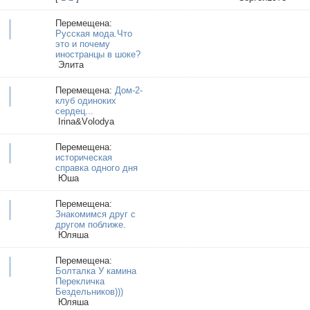
Перемещена:
Русская мода.Что
это и почему
иностранцы в шоке?
Элита
Перемещена:
Дом-2-
клуб одиноких
сердец...
Irina&Vоlodyа
Перемещена:
историческая
справка одного дня
Юша
Перемещена:
Знакомимся друг с
другом поближе.
Юляша
Перемещена:
Болталка У камина
Перекличка
Бездельников)))
Юляша