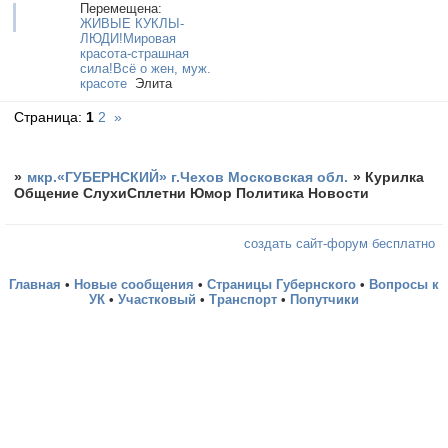
Перемещена:
ЖИВЫЕ КУКЛЫ-
ЛЮДИ!Мировая
красота-страшная
сила!Всё о жен, муж.
красоте
Элита
Страница:
1
2
»
»
мкр.«ГУБЕРНСКИЙ» г.Чехов Московская обл.
»
Курилка
Общение СлухиСплетни Юмор Политика Новости
создать сайт-форум бесплатно
Главная
•
Новые сообщения
•
Страницы Губернского
•
Вопросы к
УК
•
Участковый
•
Транспорт
•
Попутчики