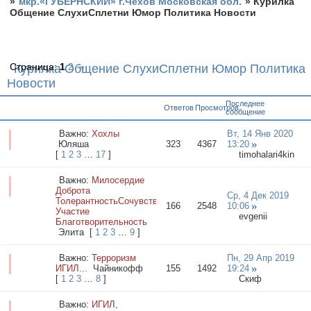
»
мкр.«ГУБЕРНСКИЙ» г.Чехов Московская обл.
»
Курилка
Общение СлухиСплетни Юмор Политика Новости
Страница:
1
2
»
Курилка Общение СлухиСплетни Юмор Политика
Новости
Последнее
Ответов
Просмотров
сообщение
Важно:
Хохлы
Вт, 14 Янв 2020
Юляша
323
4367
13:20
[
1
2
3
…
17
]
timohalari4kin
Важно:
Милосердие
Доброта
Ср, 4 Дек 2019
ТолерантностьСочувствие
166
2548
10:06
Участие
evgenii
Благотворительность
Элита
[
1
2
3
…
9
]
Важно:
Терроризм
Пн, 29 Апр 2019
ИГИЛ...
Чaйникофф
155
1492
19:24
[
1
2
3
…
8
]
Скиф
Важно:
ИГИЛ,