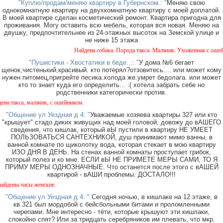
"Куплю/продам/меняю квартиру в Губернском.: "
Меняю свою
однокомнатную квартиру на двухкомнатную квартиру с моей доплатой.
В моей квартире сделан косметический ремонт. Квартира пригодна для
проживания. Могу оставить всю мебель, которая вся новая. Меняю на
двушку, предпочтительнее из 24-этажных высоток на Земской улице и
не ниже 15 этажа
Найдена собака. Порода такса. Мальчик. Ухоженная с ошейник
"Пушистики - Хвостатики в беде...: "
У дома №6 бегает
щенок,чистенький,красивый. кто потерял?отзовитесь.... или может кому
нужен питомец,пригрейте песика.холода же.умрет бедолага. или может
кто то знает куда его определить... :( хотела забрать себе но
родственники категорически против.
кса, мальчик, с ошейником.
"Общение ул Уездная д 4: "
Уважаемые хозяева квартиры 327 или кто
"крышует" стадо диких живущих над моей головой, довожу до вАШЕГО
сведения, что кишлак, который вЫ пустили в квартиру НЕ УМЕЕТ
ПОЛЬЗОВАТЬСЯ САНТЕХНИКОЙ, душ принимают мимо ванны, в
ванной комнате по щиколотку вода, которая стекает в мою квартиру
ИЗО ДНЯ В ДЕНЬ. На стенах ванной комнаты проступает грибок,
который полез и ко мне. ЕСЛИ вЫ НЕ ПРИМЕТЕ МЕРЫ САМИ, ТО Я
ПРИМУ МЕРЫ ОДНОЗНАЧНЫЕ. Что останется после этого с вАШЕЙ
квартирой - вАШИ проблемы. ДОСТАЛО!!!
ы часы женские.
"Общение ул Уездная д 4: "
Сегодня ночью, в кишлаке на 12 этаже, в
кв.321 был мордобой с бейсбольными битами и проломленными
черепами. Мне интересно - тёти, которые крышуют эти кишлаки,
спокойно спят? Или за тридцать серебряников им плевать, что мкр.