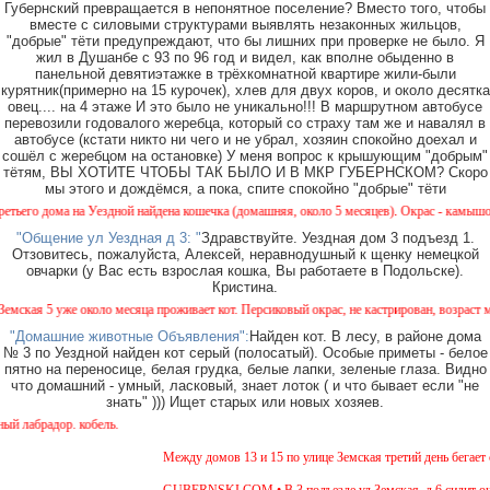
Губернский превращается в непонятное поселение? Вместо того, чтобы
вместе с силовыми структурами выявлять незаконных жильцов,
"добрые" тёти предупреждают, что бы лишних при проверке не было. Я
жил в Душанбе с 93 по 96 год и видел, как вполне обыденно в
панельной девятиэтажке в трёхкомнатной квартире жили-были
курятник(примерно на 15 курочек), хлев для двух коров, и около десятка
овец.... на 4 этаже И это было не уникально!!! В маршрутном автобусе
перевозили годовалого жеребца, который со страху там же и навалял в
автобусе (кстати никто ни чего и не убрал, хозяин спокойно доехал и
сошёл с жеребцом на остановке) У меня вопрос к крышующим "добрым"
тётям, ВЫ ХОТИТЕ ЧТОБЫ ТАК БЫЛО И В МКР ГУБЕРНСКОМ? Скоро
мы этого и дождёмся, а пока, спите спокойно "добрые" тёти
о дома на Уездной найдена кошечка (домашняя, около 5 месяцев). Окрас - камышовый, на
"Общение ул Уездная д 3: "
Здравствуйте. Уездная дом 3 подъезд 1.
Отзовитесь, пожалуйста, Алексей, неравнодушный к щенку немецкой
овчарки (у Вас есть взрослая кошка, Вы работаете в Подольске).
Кристина.
я 5 уже около месяца проживает кот. Персиковый окрас, не кастрирован, возраст менее 
"Домашние животные Объявления":
Найден кот. В лесу, в районе дома
№ 3 по Уездной найден кот серый (полосатый). Особые приметы - белое
пятно на переносице, белая грудка, белые лапки, зеленые глаза. Видно
что домашний - умный, ласковый, знает лоток ( и что бывает если "не
знать" ))) Ищет старых или новых хозяев.
брадор. кобель.
Между домов 13 и 15 по улице Земская третий день бегает со
GUBERNSKI.COM • В 3 подъезде ул.Земская, д.6 сидит очень