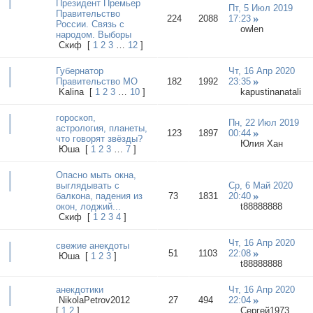
Президент Премьер
Пт, 5 Июл 2019
Правительство
224
2088
17:23
России. Связь с
owlen
народом. Выборы
Cкиф
[
1
2
3
…
12
]
Губернатор
Чт, 16 Апр 2020
Правительство МО
182
1992
23:35
Kalina
[
1
2
3
…
10
]
kapustinanatali
гороскоп,
Пн, 22 Июл 2019
астрология, планеты,
123
1897
00:44
что говорят звёзды?
Юлия Хан
Юша
[
1
2
3
…
7
]
Опасно мыть окна,
выглядывать с
Ср, 6 Май 2020
балкона, падения из
73
1831
20:40
окон, лоджий...
t88888888
Cкиф
[
1
2
3
4
]
Чт, 16 Апр 2020
свежие анекдоты
51
1103
22:08
Юша
[
1
2
3
]
t88888888
анекдотики
Чт, 16 Апр 2020
NikolaPetrov2012
27
494
22:04
[
1
2
]
Сергей1973