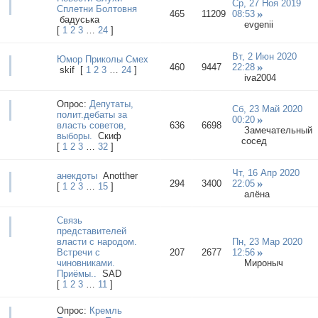
Ср, 27 Ноя 2019
Сплетни Болтовня
465
11209
08:53
бадуська
evgenii
[
1
2
3
…
24
]
Вт, 2 Июн 2020
Юмор Приколы Смех
460
9447
22:28
skif
[
1
2
3
…
24
]
iva2004
Опрос:
Депутаты,
Сб, 23 Май 2020
полит.дебаты за
00:20
власть советов,
636
6698
Замечательный
выборы.
Cкиф
сосед
[
1
2
3
…
32
]
Чт, 16 Апр 2020
анекдоты
Anotther
294
3400
22:05
[
1
2
3
…
15
]
алёна
Связь
представителей
власти с народом.
Пн, 23 Мар 2020
Встречи с
207
2677
12:56
чиновниками.
Мироныч
Приёмы..
SAD
[
1
2
3
…
11
]
Опрос:
Кремль