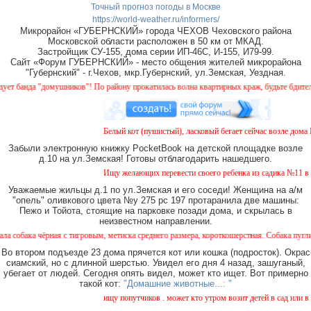
Точный прогноз погоды в Москве
https://world-weather.ru/informers/
Микрорайон «ГУБЕРНСКИЙ» города ЧЕХОВ Чеховского района
Московской области расположен в 50 км от МКАД.
Застройщик СУ-155, дома серии ИП-46С, И-155, И79-99.
Сайт «Форум ГУБЕРНСКИЙ» - место общения жителей микрорайона
"Губернский" - г.Чехов, мкр.Губернский, ул.Земская, Уездная.
анда "домушников"! По району прокатилась волна квартирных краж, будьте бдительны!
Белый кот (пушистый), ласковый бегает сейчас возле дома № 
Забыли электронную книжку PocketBook на детской площадке возле
д.10 на ул.Земская! Готовы отблагодарить нашедшего.
Ищу желающих перевести своего ребенка из садика №11 в сад
Уважаемые жильцы д.1 по ул.Земская и его соседи! Женщина на а/м
"опель" оливкового цвета №у 275 рс 197 протаранила две машины:
Пежо и Тойота, стоящие на парковке позади дома, и скрылась в
неизвестном направлении.
а чёрная с тигровым, метиска среднего размера, короткошерстная. Собака пугливая, не
Во втором подъезде 23 дома прячется кот или кошка (подросток). Окрас
сиамский, но с длинной шерстью. Увидел его дня 4 назад, зашуганый,
убегает от людей. Сегодня опять видел, может кто ищет. Вот примерно
такой кот:
"Домашние животные...: "
ищу попутчиков . может кто утром возит детей в сад или в шко