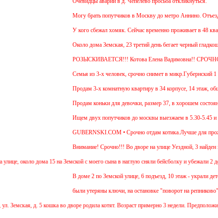
Очевидцы аварии в д. Чепелево просьба откликнуться.
Могу брать попутчиков в Москву до метро Аннино. Отъезд 6.4
У кого сбежал хомяк. Сейчас временно проживает в 48 квартир
Около дома Земская, 23 третий день бегает черный гладкошер
РОЗЫСКИВАЕТСЯ!!! Котова Елена Вадимовна!! СРОЧНО
Семья из 3-х человек, срочно снимет в микр.Губернский 1 ил
Продам 3-х комнатную квартиру в 34 корпусе, 14 этаж, общ. п
Продам коньки для девочки, размер 37, в хорошем состоянии
Ищем двух попутчиков до москвы выезжаем в 5.30-5.45 и обра
GUBERNSKI.COM • Срочно отдам котика.Лучше для проживани
Внимание! Срочно!!! Во дворе на улице Уездной, 3 найден ще
е, около дома 15 на Земской с моего сына в наглую сняли бейсболку и убежали 2 девочки
В доме 2 по Земской улице, 6 подъезд, 10 этаж - украли детск
были утеряны ключи, на остановке "поворот на репниково". кт
Земская, д. 5 кошка во дворе родила котят. Возраст примерно 3 недели. Предположитель