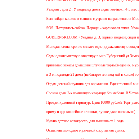
Уездная , дом 2 . У подъезда дома сидит котёнок , 4-5 мес , 
Был найден кошеле в машине с утра по направлению в Москву
SOS! Потерялась собака. Породы - карликовая такса. Уважае
GUBERNSKI.COM • Уездная д. 3, первый подъезд сидит п
Молодая семья срочно снимет одно-двухкомнатную квартиру 
Cдам однокомнатную квартиру в мкр.Губернский ул.Земская. Р
принимаю заказы домашние штучные торты(медовик, муравейн
в 3-м подъезде 21 дома (на батарее или под ней в холле) то
Отдам детский стульчик для кормления. Единственный минус - 
Срочно сдам 2-х комнатную квартиру без мебели. В Чехове буд
Продам кухонный гарнитур. Цена 10000 рублей. Торг уместен
приму в дар хоккейные клюшки, лучше даже несколько:)
Куплю детское автокресло, для малыша от 1 года.
Оставлена молодым мужчиной спортивная сумка.