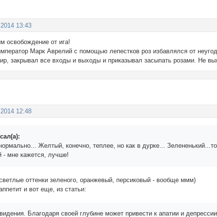
 2014 13:43
м освобождение от ига!
император Марк Аврелий с помощью лепестков роз избавлялся от неугод
пир, закрывал все входы и выходы и приказывал засыпать розами. Не вы
 2014 12:48
сал(а):
 нормально... Желтый, конечно, теплее, но как в дурке... Зелененький...то
 - мне кажется, лучше!
 светлые оттенки зеленого, оранжевый, персиковый - вообще ммм)
аппетит и вот еще, из статьи:
видения. Благодаря своей глубине может привести к апатии и депрессии.