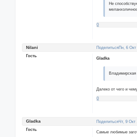
Не способству
меланхоличнос
0
Nilani
Поделиться
Пн, 6 Окт
Гость
Gladka
Владимирская 
Далеко от чего и че
0
Gladka
Поделиться
Чт, 9 Окт
Гость
Самые любимые загот