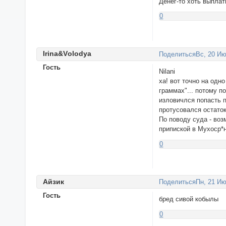
Денег-то хоть выплат
0
Irina&Vоlodyа
Поделиться
Вс, 20 Ию
Гость
Nilani
ха! вот точно на одн
граммах"... потому п
изловичлся попасть п
протусовался остаток
По поводу суда - воз
припиской в Мухоср*н
0
Айзик
Поделиться
Пн, 21 Ию
Гость
бред сивой кобылы
0