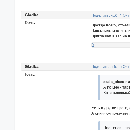
Gladka
Поделиться
Сб, 4 Окт
Гость
Прежде всего, отмети
Напомнило мне, что 
Приглашал в зал на 
0
Gladka
Поделиться
Вс, 5 Окт
Гость
scale_plaxa пи
А по мне - так
Хотя синенький
Есть и другие цвета,
А синий он понижает 
Цвет снов, сно