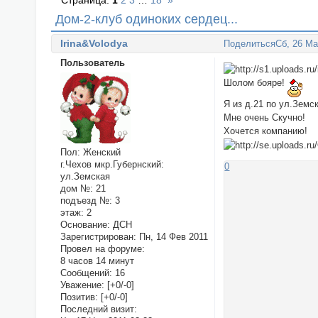
Страница:
1
2
3
…
18
»
Дом-2-клуб одиноких сердец...
Irina&Volodya
Поделиться
Сб, 26 Ма
Пользователь
Шолом бояре!
Я из д.21 по ул.Земс
Мне очень Скучно!
Хочется компанию!
Пол:
Женский
г.Чехов мкр.Губернский:
0
ул.Земская
дом №:
21
подъезд №:
3
этаж:
2
Основание:
ДСН
Зарегистрирован
: Пн, 14 Фев 2011
Провел на форуме:
8 часов 14 минут
Сообщений:
16
Уважение:
[+0/-0]
Позитив:
[+0/-0]
Последний визит: