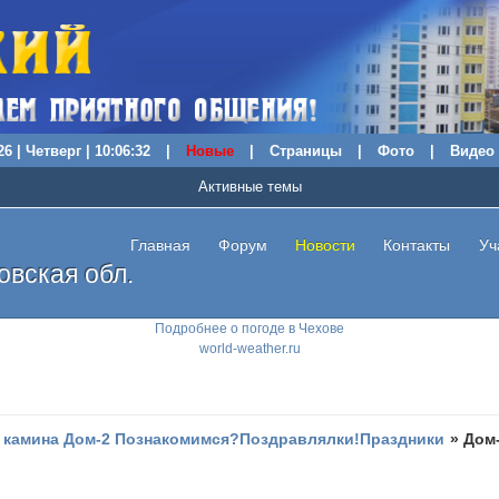
6 | Четверг | 10:06:33
|
Новые
|
Страницы
|
Фото
|
Видео
Активные темы
Главная
Форум
Новости
Контакты
Уч
вская обл.
Подробнее о погоде в Чехове
world-weather.ru
 камина Дом-2 Познакомимся?Поздравлялки!Праздники
»
Дом-