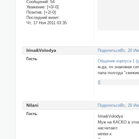
Сообщений:
54
Уважение:
[+0/-0]
Позитив:
[+2/-0]
Последний визит:
Чт, 17 Ноя 2011 03:35
Irina&Vоlodyа
Поделиться
Вс, 20 Ию
Гость
Общение корпуса 1 (у
м-да, оч.знакомая си
папа полгода "свежи
0
Nilani
Поделиться
Вс, 20 Ию
Гость
Irina&Vоlodyа
Муж на КАСКО в этом
насчитают
winter-x