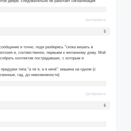
ытой двери, следовательно не работает сигнализация
Цитировать
5
 сообщение и точно, поди разберись "скока вешать в
 ротозея и, соотвественно, первыми к желанному дому. Мой
 собрать коллектив пострадавших, с которым и
ридурки типа "а чё я, а я ничё": машина на одном (с
тсвенные, гад, до невозможности)
Цитировать
6