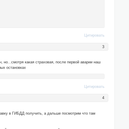
Цитировать
3
 но...смотря какая страховая, после первой аварии наш
ных остановках
Цитировать
4
равку в ГИБДД получить, а дальше посмотрим что там