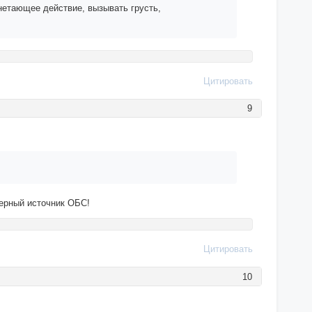
нетающее действие, вызывать грусть,
Цитировать
9
верный источник ОБС!
Цитировать
10