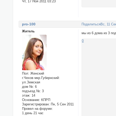
Чт, 17 Ноя 2011 03:23
pro-100
Поделиться
Вс, 11 Се
Житель
мы из 6 дома из 3 по
0
Пол:
Женский
г.Чехов мкр.Губернский:
ул.Земская
дом №:
6
подъезд №:
3
этаж:
14
Основание:
КПРП
Зарегистрирован
: Пн, 5 Сен 2011
Провел на форуме:
1 день 21 час