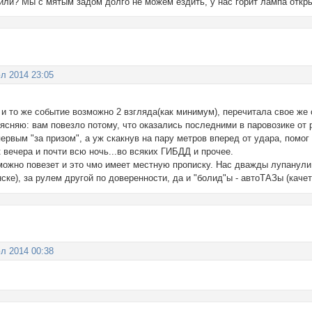
или? Мы с мятым задом долго не можем ездить, у нас горит лампа откр
л 2014 23:05
о и то же событие возможно 2 взгляда(как минимум), перечитала свое же
оясняю: вам повезло потому, что оказались последними в паровозике от
ервым "за призом", а уж скакнув на пару метров вперед от удара, помог
 вечера и почти всю ночь...во всяких ГИБДД и прочее.
можно повезет и это чмо имеет местную прописку. Нас дважды лупанули п
ске), за рулем другой по доверенности, да и "болид"ы - автоТАЗы (каче
л 2014 00:38