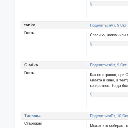
0
tanko
Поделиться
Чт, 9 Окт
Гость
Спасибо, напомнили 
0
Gladka
Поделиться
Чт, 9 Окт
Гость
Как не странно, при 
билета в кино, в теа
конкретное. Тогда б
0
Tанюша
Поделиться
Пт, 10 Ок
Старожил
Может кто собирает 