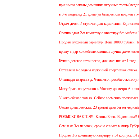
принимаю заказы домашние штучные торты(медовик, м
в 3-м подъезде 21 дома (на батарее или под ней в х
Отдам детский стульчик для кормления. Единственный
Срочно сдам 2-х комнатную квартиру без мебели. В Че
Продам кухонный гарнитур. Цена 10000 рублей. Торг
приму в дар хоккейные клюшки, лучше даже нескольк
Куплю детское автокресло, для малыша от 1 года.
Оставлена молодым мужчиной спортивная сумка.
Очевидцы аварии в д. Чепелево просьба откликнутьс
Могу брать попутчиков в Москву до метро Аннино. От
У кого сбежал хомяк. Сейчас временно проживает в 48
Около дома Земская, 23 третий день бегает черный г
РОЗЫСКИВАЕТСЯ!!! Котова Елена Вадимовна!!
Семья из 3-х человек, срочно снимет в микр.Губернс
Продам 3-х комнатную квартиру в 34 корпусе, 14 эта