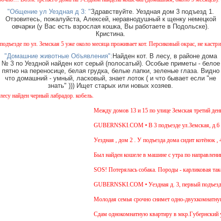
"Общение ул Уездная д 3: "
Здравствуйте. Уездная дом 3 подъезд 1.
Отзовитесь, пожалуйста, Алексей, неравнодушный к щенку немецкой
овчарки (у Вас есть взрослая кошка, Вы работаете в Подольске).
Кристина.
зде по ул. Земская 5 уже около месяца проживает кот. Персиковый окрас, не кастрирован
"Домашние животные Объявления":
Найден кот. В лесу, в районе дома
№ 3 по Уездной найден кот серый (полосатый). Особые приметы - белое
пятно на переносице, белая грудка, белые лапки, зеленые глаза. Видно
что домашний - умный, ласковый, знает лоток ( и что бывает если "не
знать" ))) Ищет старых или новых хозяев.
найден черный лабрадор. кобель.
Между домов 13 и 15 по улице Земская третий день б
GUBERNSKI.COM • В 3 подъезде ул.Земская, д.6 сид
Уездная , дом 2 . У подъезда дома сидит котёнок , 4
Был найден кошеле в машине с утра по направлению 
SOS! Потерялась собака. Породы - карликовая такса
GUBERNSKI.COM • Уездная д. 3, первый подъезд 
Молодая семья срочно снимет одно-двухкомнатную к
Cдам однокомнатную квартиру в мкр.Губернский ул.Зе