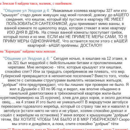
ская 6 найдена такса, мальчик, с ошейником.
"Общение ул Уездная д 4: "
Уважаемые хозяева квартиры 327 или кто
"крышует" стадо диких живущих над моей головой, довожу до вАШЕГО
сведения, что кишлак, который вЫ пустили в квартиру НЕ УМЕЕТ
ПОЛЬЗОВАТЬСЯ САНТЕХНИКОЙ, душ принимают мимо ванны, в
ванной комнате по щиколотку вода, которая стекает в мою квартиру
ИЗО ДНЯ В ДЕНЬ. На стенах ванной комнаты проступает грибок,
который полез и ко мне. ЕСЛИ вЫ НЕ ПРИМЕТЕ МЕРЫ САМИ, ТО Я
ПРИМУ МЕРЫ ОДНОЗНАЧНЫЕ. Что останется после этого с вАШЕЙ
квартирой - вАШИ проблемы. ДОСТАЛО!!!
Карандаш" найдены часы женские.
"Общение ул Уездная д 4: "
Сегодня ночью, в кишлаке на 12 этаже, в
кв.321 был мордобой с бейсбольными битами и проломленными
черепами. Мне интересно - тёти, которые крышуют эти кишлаки,
спокойно спят? Или за тридцать серебряников им плевать, что мкр.
Губернский превращается в непонятное поселение? Вместо того, чтобы
вместе с силовыми структурами выявлять незаконных жильцов,
"добрые" тёти предупреждают, что бы лишних при проверке не было. Я
жил в Душанбе с 93 по 96 год и видел, как вполне обыденно в
панельной девятиэтажке в трёхкомнатной квартире жили-были
курятник(примерно на 15 курочек), хлев для двух коров, и около десятка
овец.... на 4 этаже И это было не уникально!!! В маршрутном автобусе
перевозили годовалого жеребца, который со страху там же и навалял в
автобусе (кстати никто ни чего и не убрал, хозяин спокойно доехал и
сошёл с жеребцом на остановке) У меня вопрос к крышующим "добрым"
тётям, ВЫ ХОТИТЕ ЧТОБЫ ТАК БЫЛО И В МКР ГУБЕРНСКОМ? Скоро
мы этого и дождёмся, а пока, спите спокойно "добрые" тёти
!! Возле третьего дома на Уездной найдена кошечка (домашняя, около 5 месяцев). Окрас