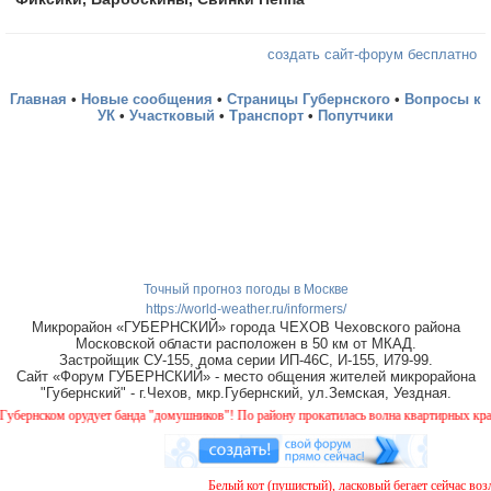
создать сайт-форум бесплатно
Главная
•
Новые сообщения
•
Страницы Губернского
•
Вопросы к
УК
•
Участковый
•
Транспорт
•
Попутчики
Точный прогноз погоды в Москве
https://world-weather.ru/informers/
Микрорайон «ГУБЕРНСКИЙ» города ЧЕХОВ Чеховского района
Московской области расположен в 50 км от МКАД.
Застройщик СУ-155, дома серии ИП-46С, И-155, И79-99.
Сайт «Форум ГУБЕРНСКИЙ» - место общения жителей микрорайона
"Губернский" - г.Чехов, мкр.Губернский, ул.Земская, Уездная.
рнском орудует банда "домушников"! По району прокатилась волна квартирных краж, бу
Белый кот (пушистый), ласковый бегает сейчас возле