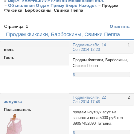
»
мкр.«ГУБЕРНСКИЙ» г.Чехов Московская обл.
»
Объявления Отдам Приму Бюро Находок
»
Продам
Фиксики, Барбоскины, Свинки Пеппа
Страница:
1
Ответить
Продам Фиксики, Барбоскины, Свинки Пеппа
Поделиться
Вс, 14
1
mers
Сен 2014 12:20
Гость
Продам Фиксики, Барбоскины,
Свинки Пеппа
0
Поделиться
Пн, 22
2
золушка
Сен 2014 17:46
Пользователь
продам ноутбук асус на
запчасти цена 5000 руб тел
89057452890 Татьяна
0