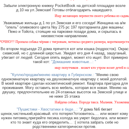
Забыли электронную книжку PocketBook на детской площадке возле
д.10 на ул.Земская! Готовы отблагодарить нашедшего.
Ищу желающих перевести своего ребенка из садика №
Уважаемые жильцы д.1 по ул.Земская и его соседи! Женщина на а/м
"опель" оливкового цвета №у 275 рс 197 протаранила две машины:
Пежо и Тойота, стоящие на парковке позади дома, и скрылась в
неизвестном направлении.
!! Пропала собака чёрная с тигровым, метиска среднего размера, короткошерстная. Соб
Во втором подъезде 23 дома прячется кот или кошка (подросток). Окрас
сиамский, но с длинной шерстью. Увидел его дня 4 назад, зашуганый,
убегает от людей. Сегодня опять видел, может кто ищет. Вот примерно
такой кот:
"Домашние животные...: "
ищу попутчиков . может кто утром возит детей в сад 
"Куплю/продам/меняю квартиру в Губернском.: "
Меняю свою
однокомнатную квартиру на двухкомнатную квартиру с моей доплатой.
В моей квартире сделан косметический ремонт. Квартира пригодна для
проживания. Могу оставить всю мебель, которая вся новая. Меняю на
двушку, предпочтительнее из 24-этажных высоток на Земской улице и
не ниже 15 этажа
Найдена собака. Порода такса. Мальчик. Ухоженная с
"Пушистики - Хвостатики в беде...: "
У дома №6 бегает
щенок,чистенький,красивый. кто потерял?отзовитесь.... или может кому
нужен питомец,пригрейте песика.холода же.умрет бедолага. или может
кто то знает куда его определить... :( хотела забрать себе но
родственники категорически против.