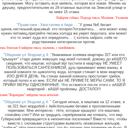
проживания. Могу оставить всю мебель, которая вся новая. Меняю на
двушку, предпочтительнее из 24-этажных высоток на Земской улице и
не ниже 15 этажа
Найдена собака. Порода такса. Мальчик. Ухоженная
"Пушистики - Хвостатики в беде...: "
У дома №6 бегает
щенок,чистенький,красивый. кто потерял?отзовитесь.... или может кому
нужен питомец,пригрейте песика.холода же.умрет бедолага. или может
кто то знает куда его определить... :( хотела забрать себе но
родственники категорически против.
Земская 6 найдена такса, мальчик, с ошейником.
"Общение ул Уездная д 4: "
Уважаемые хозяева квартиры 327 или кто
"крышует" стадо диких живущих над моей головой, довожу до вАШЕГО
сведения, что кишлак, который вЫ пустили в квартиру НЕ УМЕЕТ
ПОЛЬЗОВАТЬСЯ САНТЕХНИКОЙ, душ принимают мимо ванны, в
ванной комнате по щиколотку вода, которая стекает в мою квартиру
ИЗО ДНЯ В ДЕНЬ. На стенах ванной комнаты проступает грибок,
который полез и ко мне. ЕСЛИ вЫ НЕ ПРИМЕТЕ МЕРЫ САМИ, ТО Я
ПРИМУ МЕРЫ ОДНОЗНАЧНЫЕ. Что останется после этого с вАШЕЙ
квартирой - вАШИ проблемы. ДОСТАЛО!!!
а "Карандаш" найдены часы женские.
"Общение ул Уездная д 4: "
Сегодня ночью, в кишлаке на 12 этаже, в
кв.321 был мордобой с бейсбольными битами и проломленными
черепами. Мне интересно - тёти, которые крышуют эти кишлаки,
спокойно спят? Или за тридцать серебряников им плевать, что мкр.
Губернский превращается в непонятное поселение? Вместо того, чтобы
вместе с силовыми структурами выявлять незаконных жильцов,
"добрые" тёти предупреждают, что бы лишних при проверке не было. Я