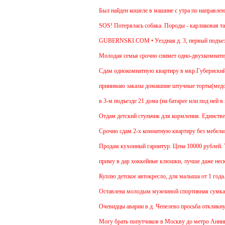
Был найден кошеле в машине с утра по направлению
SOS! Потерялась собака. Породы - карликовая такс
GUBERNSKI.COM • Уездная д. 3, первый подъезд
Молодая семья срочно снимет одно-двухкомнатную 
Cдам однокомнатную квартиру в мкр.Губернский ул.
принимаю заказы домашние штучные торты(медовик,
в 3-м подъезде 21 дома (на батарее или под ней в
Отдам детский стульчик для кормления. Единственны
Срочно сдам 2-х комнатную квартиру без мебели. В 
Продам кухонный гарнитур. Цена 10000 рублей. То
приму в дар хоккейные клюшки, лучше даже нескол
Куплю детское автокресло, для малыша от 1 года.
Оставлена молодым мужчиной спортивная сумка.
Очевидцы аварии в д. Чепелево просьба откликнуть
Могу брать попутчиков в Москву до метро Аннино. 