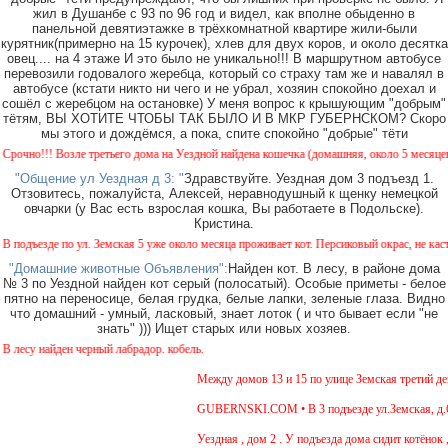
жил в Душанбе с 93 по 96 год и видел, как вполне обыденно в
панельной девятиэтажке в трёхкомнатной квартире жили-были
курятник(примерно на 15 курочек), хлев для двух коров, и около десятка
овец.... на 4 этаже И это было не уникально!!! В маршрутном автобусе
перевозили годовалого жеребца, который со страху там же и навалял в
автобусе (кстати никто ни чего и не убрал, хозяин спокойно доехал и
сошёл с жеребцом на остановке) У меня вопрос к крышующим "добрым"
тётям, ВЫ ХОТИТЕ ЧТОБЫ ТАК БЫЛО И В МКР ГУБЕРНСКОМ? Скоро
мы этого и дождёмся, а пока, спите спокойно "добрые" тёти
но!!! Возле третьего дома на Уездной найдена кошечка (домашняя, около 5 месяцев). Ок
"Общение ул Уездная д 3: "
Здравствуйте. Уездная дом 3 подъезд 1.
Отзовитесь, пожалуйста, Алексей, неравнодушный к щенку немецкой
овчарки (у Вас есть взрослая кошка, Вы работаете в Подольске).
Кристина.
дъезде по ул. Земская 5 уже около месяца проживает кот. Персиковый окрас, не кастрир
"Домашние животные Объявления":
Найден кот. В лесу, в районе дома
№ 3 по Уездной найден кот серый (полосатый). Особые приметы - белое
пятно на переносице, белая грудка, белые лапки, зеленые глаза. Видно
что домашний - умный, ласковый, знает лоток ( и что бывает если "не
знать" ))) Ищет старых или новых хозяев.
су найден черный лабрадор. кобель.
Между домов 13 и 15 по улице Земская третий день
GUBERNSKI.COM • В 3 подъезде ул.Земская, д.6 си
Уездная , дом 2 . У подъезда дома сидит котёнок , 