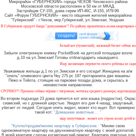
Микрорайон «ГУБЕРНСКИЙ» города ЧЕХОВ Чеховского района
Московской области расположен в 50 км от МКАД.
Застройщик СУ-155, дома серии ИП-46С, И-155, И79-99.
Сайт «Форум ГУБЕРНСКИЙ» - место общения жителей микрорайона
"Губернский" - г.Чехов, мкр.Губернский, ул.Земская, Уездная.
убернском орудует банда "домушников"! По району прокатилась волна квартирных краж
Белый кот (пушистый), ласковый бегает сейчас возл
Забыли электронную книжку PocketBook на детской площадке возле
д.10 на ул.Земская! Готовы отблагодарить нашедшего.
Ищу желающих перевести своего ребенка из садика 
Уважаемые жильцы д.1 по ул.Земская и его соседи! Женщина на а/м
"опель" оливкового цвета №у 275 рс 197 протаранила две машины:
Пежо и Тойота, стоящие на парковке позади дома, и скрылась в
неизвестном направлении.
ЧНО!!! Пропала собака чёрная с тигровым, метиска среднего размера, короткошерстная.
Во втором подъезде 23 дома прячется кот или кошка (подросток). Окрас
сиамский, но с длинной шерстью. Увидел его дня 4 назад, зашуганый,
убегает от людей. Сегодня опять видел, может кто ищет. Вот примерно
такой кот:
"Домашние животные...: "
ищу попутчиков . может кто утром возит детей в сад
"Куплю/продам/меняю квартиру в Губернском.: "
Меняю свою
однокомнатную квартиру на двухкомнатную квартиру с моей доплатой.
В моей квартире сделан косметический ремонт. Квартира пригодна для