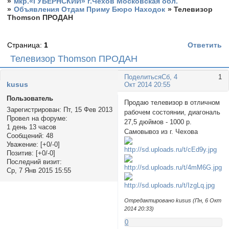
»
мкр.«ГУБЕРНСКИЙ» г.Чехов Московская обл.
»
Объявления Отдам Приму Бюро Находок
»
Телевизор
Thomson ПРОДАН
Страница:
1
Ответить
Телевизор Thomson ПРОДАН
Поделиться
Сб, 4
1
kusus
Окт 2014 20:55
Пользователь
Продаю телевизор в отличном
Зарегистрирован
: Пт, 15 Фев 2013
рабочем состоянии, диагональ
Провел на форуме:
27,5 дюймов - 1000 р.
1 день 13 часов
Самовывоз из г. Чехова
Сообщений:
48
Уважение:
[+0/-0]
Позитив:
[+0/-0]
Последний визит:
Ср, 7 Янв 2015 15:55
Отредактировано kusus (Пн, 6 Окт
2014 20:33)
0