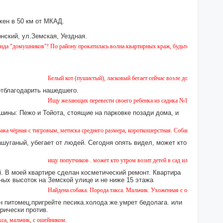
ен в 50 км от МКАД.
нский, ул.Земская, Уездная.
ушников"! По району прокатилась волна квартирных краж, будьте бдительны!
Белый кот (пушистый), ласковый бегает сейчас возле дома № 2 на Земской
отблагодарить нашедшего.
Ищу желающих перевести своего ребенка из садика №11 в садик № 26. Ест
шины: Пежо и Тойота, стоящие на парковке позади дома, и
с тигровым, метиска среднего размера, короткошерстная. Собака пугливая, не агрессив
ашуганый, убегает от людей. Сегодня опять видел, может кто
ищу попутчиков . может кто утром возит детей в сад или в школу в город 
 В моей квартире сделан косметический ремонт. Квартира
ных высоток на Земской улице и не ниже 15 этажа
Найдена собака. Порода такса. Мальчик. Ухоженная с ошейником. Найдена
н питомец,пригрейте песика.холода же.умрет бедолага. или
орически против.
чик, с ошейником.