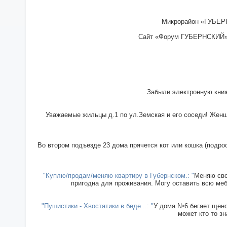
Микрорайон «ГУБЕРН
Сайт «Форум ГУБЕРНСКИЙ» - 
Забыли электронную книж
Уважаемые жильцы д.1 по ул.Земская и его соседи! Женщи
Во втором подъезде 23 дома прячется кот или кошка (подрос
"Куплю/продам/меняю квартиру в Губернском.: "
Меняю сво
пригодна для проживания. Могу оставить всю меб
"Пушистики - Хвостатики в беде...: "
У дома №6 бегает щенок
может кто то зн