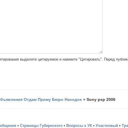
цитирования выделите цитируемое и нажмите "Цитировать". Перед публи
бъявления Отдам Приму Бюро Находок
»
Sony psp 2006
ообщения
•
Страницы Губернского
•
Вопросы к УК
•
Участковый
•
Тр