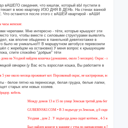
 до вАШЕГО сведения, что кишлак, который вЫ пустили в
екает в мою квартиру ИЗО ДНЯ В ДЕНЬ. На стенах ванной
то останется после этого с вАШЕЙ квартирой - вАШИ
нские.
ми черепами. Мне интересно - тёти, которые крышуют эти
место того, чтобы вместе с силовыми структурами выявлять
идел, как вполне обыденно в панельной девятиэтажке в
это было не уникально!!! В маршрутном автобусе перевозили
 сошёл с жеребцом на остановке) У меня вопрос к крышующим
а, спите спокойно "добрые" тёти
Уездной найдена кошечка (домашняя, около 5 месяцев). Окрас - камышовый, на один глаз
ецкой овчарки (у Вас есть взрослая кошка, Вы работаете в
коло месяца проживает кот. Персиковый окрас, не кастрирован, возраст менее года, ухож
ы - белое пятно на переносице, белая грудка, белые лапки,
 Ищет старых или новых хозяев.
обель.
Между домов 13 и 15 по улице Земская третий день бегает собака из поро
GUBERNSKI.COM • В 3 подъезде ул.Земская, д.6 сидит очень голодная ч
Уездная , дом 2 . У подъезда дома сидит котёнок , 4-5 мес , девочка. Чё
Был найден кошеле в машине с утра по направлению в Москву,девушка са