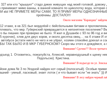
327 или кто "крышует" стадо диких живущих над моей головой, довожу
имают мимо ванны, в ванной комнате по щиколотку вода, которая ст
е. ЕСЛИ вЫ НЕ ПРИМЕТЕ МЕРЫ САМИ, ТО Я ПРИМУ МЕРЫ ОДНОЗНАЧНЫЕ. Ч
проблемы. ДОСТАЛО!!!
Около магазина "Карандаш" найдены часы же
12 этаже, в кв.321 был мордобой с бейсбольными битами и проломленны
 плевать, что мкр. Губернский превращается в непонятное поселение? В
о бы лишних при проверке не было. Я жил в Душанбе с 93 по 96 год и в
 курочек), хлев для двух коров, и около десятка овец.... на 4 этаже И 
 автобусе (кстати никто ни чего и не убрал, хозяин спокойно доехал и
Ы ТАК БЫЛО И В МКР ГУБЕРНСКОМ? Скоро мы этого и дождёмся, а пок
Внимание! Срочно!!! Возле третьего дома на 
одъезд 1. Отзовитесь, пожалуйста, Алексей, неравнодушный к щенку нем
Подольске). Кристина.
Внимание! В подъезде по ул. Земская 5 уже о
айоне дома № 3 по Уездной найден кот серый (полосатый). Особые примет
шний - умный, ласковый, знает лоток ( и что бывает если "не знать" )))
Внимание! В лесу найден черный лабрадор. к