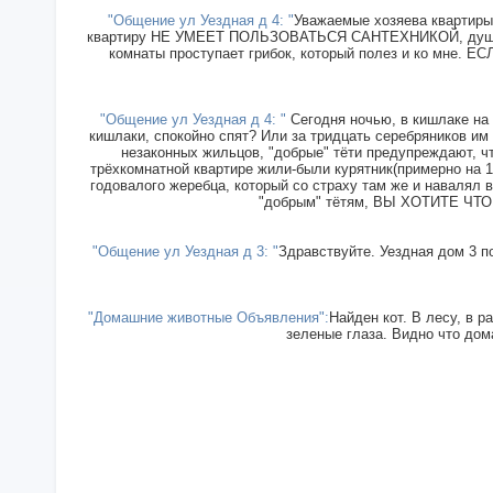
"Общение ул Уездная д 4: "
Уважаемые хозяева квартиры 
квартиру НЕ УМЕЕТ ПОЛЬЗОВАТЬСЯ САНТЕХНИКОЙ, душ прин
комнаты проступает грибок, который полез и ко мн
"Общение ул Уездная д 4: "
Сегодня ночью, в кишлаке на 
кишлаки, спокойно спят? Или за тридцать серебряников им
незаконных жильцов, "добрые" тёти предупреждают, чт
трёхкомнатной квартире жили-были курятник(примерно на 15
годовалого жеребца, который со страху там же и навалял в
"добрым" тётям, ВЫ ХОТИТЕ ЧТОБ
"Общение ул Уездная д 3: "
Здравствуйте. Уездная дом 3 п
"Домашние животные Объявления":
Найден кот. В лесу, в р
зеленые глаза. Видно что дома