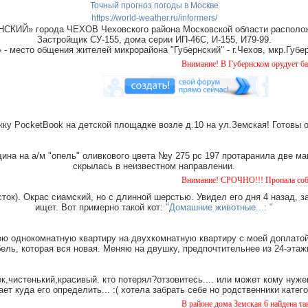
Точный прогноз погоды в Москве
https://world-weather.ru/informers/
СКИЙ» города ЧЕХОВ Чеховского района Московской области располож
Застройщик СУ-155, дома серии ИП-46С, И-155, И79-99.
место общения жителей микрорайона "Губернский" - г.Чехов, мкр.Губер
Внимание! В Губернском орудует банда "дом
ку PocketBook на детской площадке возле д.10 на ул.Земская! Готовы 
на на а/м "опель" оливкового цвета №у 275 рс 197 протаранила две ма
скрылась в неизвестном направлении.
Внимание! СРОЧНО!!! Пропала собака чёрная 
ток). Окрас сиамский, но с длинной шерстью. Увидел его дня 4 назад, з
ищет. Вот примерно такой кот:
"Домашние животные...: "
ю однокомнатную квартиру на двухкомнатную квартиру с моей доплатой.
ель, которая вся новая. Меняю на двушку, предпочтительнее из 24-этаж
,чистенький,красивый. кто потерял?отзовитесь.... или может кому нуже
ает куда его определить... :( хотела забрать себе но родственники катег
В районе дома Земская 6 найдена такса, маль