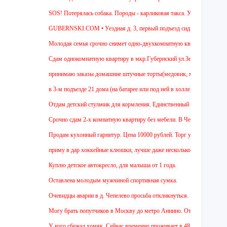
SOS! Потерялась собака. Породы - карликовая такса. Уважаемые соседи! 
GUBERNSKI.COM • Уездная д. 3, первый подъезд сидит полосатый ОЧ
Молодая семья срочно снимет одно-двухкомнатную квартиру на длительн
Cдам однокомнатную квартиру в мкр.Губернский ул.Земская. Ремонт от за
принимаю заказы домашние штучные торты(медовик, муравейник, наполеон
в 3-м подъезде 21 дома (на батарее или под ней в холле) тоскует и дове
Отдам детский стульчик для кормления. Единственный минус - нет мягкой 
Срочно сдам 2-х комнатную квартиру без мебели. В Чехове буду после 15-
Продам кухонный гарнитур. Цена 10000 рублей. Торг уместен.
приму в дар хоккейные клюшки, лучше даже несколько:)
Куплю детское автокресло, для малыша от 1 года.
Оставлена молодым мужчиной спортивная сумка.
Очевидцы аварии в д. Чепелево просьба откликнуться.
Могу брать попутчиков в Москву до метро Аннино. Отъезд 6.45 от мкр.Гу
У кого сбежал хомяк. Сейчас временно проживает в 48 квартире (9 этаж ул