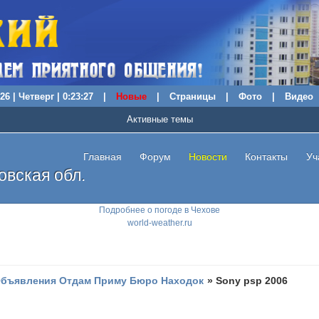
26 | Четверг | 0:23:28
|
Новые
|
Страницы
|
Фото
|
Видео
Активные темы
Главная
Форум
Новости
Контакты
Уч
вская обл.
Подробнее о погоде в Чехове
world-weather.ru
бъявления Отдам Приму Бюро Находок
»
Sony psp 2006