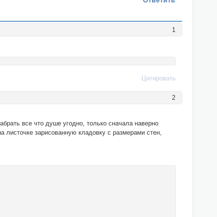
Ответить
1
Цитировать
2
набрать все что душе угодно, только сначала наверно
 на листочке зарисованную кладовку с размерами стен,