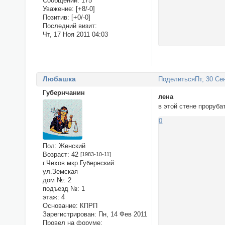
Сообщений:
175
Уважение:
[+8/-0]
Позитив:
[+0/-0]
Последний визит:
Чт, 17 Ноя 2011 04:03
Любашка
Поделиться
Пт, 30 Се
Губернчанин
лена
в этой стене проруба
0
Пол:
Женский
Возраст:
42
[1983-10-11]
г.Чехов мкр.Губернский:
ул.Земская
дом №:
2
подъезд №:
1
этаж:
4
Основание:
КПРП
Зарегистрирован
: Пн, 14 Фев 2011
Провел на форуме: