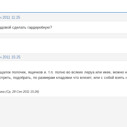
н 2011 11:25
ладовой сделать гардеробную?
н 2011 15:25
щалок полочек, ящичков и. т.п. полно во всяких леруа или икее, можно 
треть, подобрать, по размерам кладовки что влезет, или с собой взять
а (Ср, 28 Сен 2011 15:26)