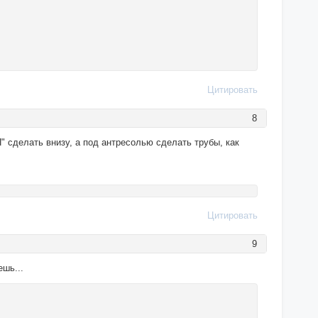
Цитировать
8
" сделать внизу, а под антресолью сделать трубы, как
Цитировать
9
ешь...