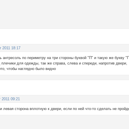
т 2011 18:17
 антресоль по периметру на три стороны буквой "П" и такую же букву "П
плечики для одежды, так же справа, слева и спереди, напротив двери,
то, чтобы наглядно было видно
т 2011 09:21
 и левая сторона вплотную к двери, если по ней что-то сделать не пройд