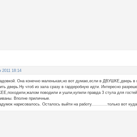
н 2011 18:14
ладовкой. Она конечно маленькая,но вот думаю,если в ДВУШКЕ,дверь в 
ить дверь.Ну чтоб из зала сразу в гардеробную идти. Интересно разреш
КЕЕ,походили,жалом поводили и ушли,купили правда 3 стула для гостей.
диваны. Вполне приличные.
адумок нарисовалось. Осталось выйти на работу.............только вот ку