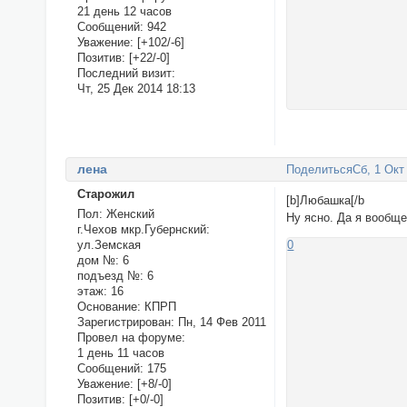
21 день 12 часов
Сообщений:
942
Уважение:
[+102/-6]
Позитив:
[+22/-0]
Последний визит:
Чт, 25 Дек 2014 18:13
ленa
Поделиться
Сб, 1 Окт
Старожил
[b]Любашка[/b
Пол:
Женский
Ну ясно. Да я вообще
г.Чехов мкр.Губернский:
ул.Земская
0
дом №:
6
подъезд №:
6
этаж:
16
Основание:
КПРП
Зарегистрирован
: Пн, 14 Фев 2011
Провел на форуме:
1 день 11 часов
Сообщений:
175
Уважение:
[+8/-0]
Позитив:
[+0/-0]