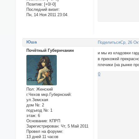
Позитив:
[+0/-0]
Последний визит:
Пн, 14 Ноя 2011 23:04
Юша
Поделиться
Ср, 26 Ок
Почётный Губернчанин
и мы из кладовки га
в прихожей прекрасно
плечики (на рынке пр
0
Пол:
Женский
г.Чехов мкр.Губернский:
ул.Земская
дом №:
2
подъезд №:
1
этаж:
6
Основание:
КПРП
Зарегистрирован
: Чт, 5 Май 2011
Провел на форуме:
13 дней 11 часов