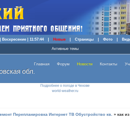
| Воскресение | 11:57:45
|
Новые
|
Страницы
|
Фото
|
Вид
Активные темы
Главная
Форум
Новости
Контакты
Уч
вская обл.
Подробнее о погоде в Чехове
world-weather.ru
емонт Перепланировка Интернет ТВ Обустройство кв.
»
как и