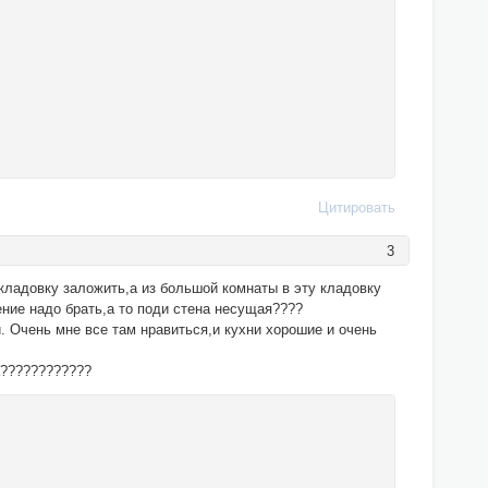
Цитировать
3
кладовку заложить,а из большой комнаты в эту кладовку
ение надо брать,а то поди стена несущая????
 Очень мне все там нравиться,и кухни хорошие и очень
да????????????