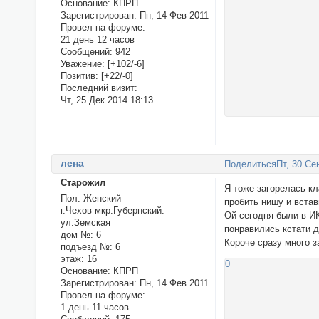
Основание:
КПРП
Зарегистрирован
: Пн, 14 Фев 2011
Провел на форуме:
21 день 12 часов
Сообщений:
942
Уважение:
[+102/-6]
Позитив:
[+22/-0]
Последний визит:
Чт, 25 Дек 2014 18:13
ленa
Поделиться
Пт, 30 Се
Старожил
Я тоже загорелась к
Пол:
Женский
пробить нишу и встав
г.Чехов мкр.Губернский:
Ой сегодня были в И
ул.Земская
понравились кстати 
дом №:
6
Короче сразу много з
подъезд №:
6
этаж:
16
0
Основание:
КПРП
Зарегистрирован
: Пн, 14 Фев 2011
Провел на форуме:
1 день 11 часов