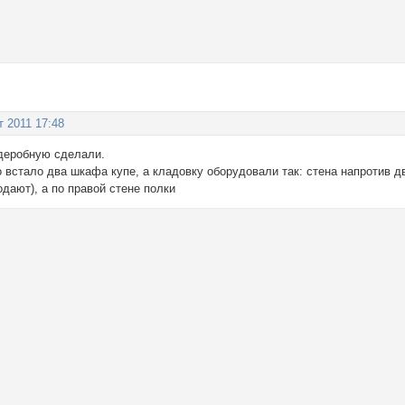
т 2011 17:48
рдеробную сделали.
 встало два шкафа купе, а кладовку оборудовали так: стена напротив д
одают), а по правой стене полки