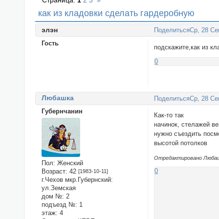
Страница:
1
2
3
»
как из кладовки сделать гардеробную
элэн
Поделиться
Ср, 28 Се
Гость
подскажите,как из к
0
Любашка
Поделиться
Ср, 28 Се
Губернчанин
Как-то так
начинок, стелажей ве
нужно съездить посмо
высотой потолков
Отредактировано Любашк
Пол:
Женский
0
Возраст:
42
[1983-10-11]
г.Чехов мкр.Губернский:
ул.Земская
дом №:
2
подъезд №:
1
этаж:
4