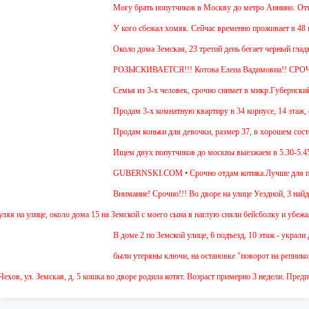
Могу брать попутчиков в Москву до метро Аннино. Отъезд 
У кого сбежал хомяк. Сейчас временно проживает в 48 квар
Около дома Земская, 23 третий день бегает черный гладко
РОЗЫСКИВАЕТСЯ!!! Котова Елена Вадимовна!! СРОЧ
Семья из 3-х человек, срочно снимет в микр.Губернский 1 
Продам 3-х комнатную квартиру в 34 корпусе, 14 этаж, общ
Продам коньки для девочки, размер 37, в хорошем состоя
Ищем двух попутчиков до москвы выезжаем в 5.30-5.45 и о
GUBERNSKI.COM • Срочно отдам котика.Лучше для прожива
Внимание! Срочно!!! Во дворе на улице Уездной, 3 найден
 улице, около дома 15 на Земской с моего сына в наглую сняли бейсболку и убежали 2 д
В доме 2 по Земской улице, 6 подъезд, 10 этаж - украли де
были утеряны ключи, на остановке "поворот на репниково".
, ул. Земская, д. 5 кошка во дворе родила котят. Возраст примерно 3 недели. Предполо