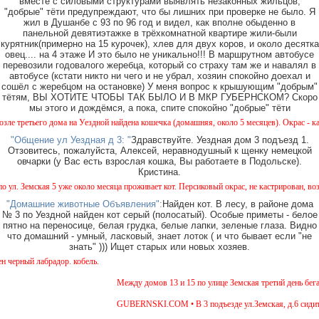
вместе с силовыми структурами выявлять незаконных жильцов,
"добрые" тёти предупреждают, что бы лишних при проверке не было. Я
жил в Душанбе с 93 по 96 год и видел, как вполне обыденно в
панельной девятиэтажке в трёхкомнатной квартире жили-были
курятник(примерно на 15 курочек), хлев для двух коров, и около десятка
овец.... на 4 этаже И это было не уникально!!! В маршрутном автобусе
перевозили годовалого жеребца, который со страху там же и навалял в
автобусе (кстати никто ни чего и не убрал, хозяин спокойно доехал и
сошёл с жеребцом на остановке) У меня вопрос к крышующим "добрым"
тётям, ВЫ ХОТИТЕ ЧТОБЫ ТАК БЫЛО И В МКР ГУБЕРНСКОМ? Скоро
мы этого и дождёмся, а пока, спите спокойно "добрые" тёти
етьего дома на Уездной найдена кошечка (домашняя, около 5 месяцев). Окрас - камышов
"Общение ул Уездная д 3: "
Здравствуйте. Уездная дом 3 подъезд 1.
Отзовитесь, пожалуйста, Алексей, неравнодушный к щенку немецкой
овчарки (у Вас есть взрослая кошка, Вы работаете в Подольске).
Кристина.
Земская 5 уже около месяца проживает кот. Персиковый окрас, не кастрирован, возраст 
"Домашние животные Объявления":
Найден кот. В лесу, в районе дома
№ 3 по Уездной найден кот серый (полосатый). Особые приметы - белое
пятно на переносице, белая грудка, белые лапки, зеленые глаза. Видно
что домашний - умный, ласковый, знает лоток ( и что бывает если "не
знать" ))) Ищет старых или новых хозяев.
ный лабрадор. кобель.
Между домов 13 и 15 по улице Земская третий день бегает
GUBERNSKI.COM • В 3 подъезде ул.Земская, д.6 сидит оч