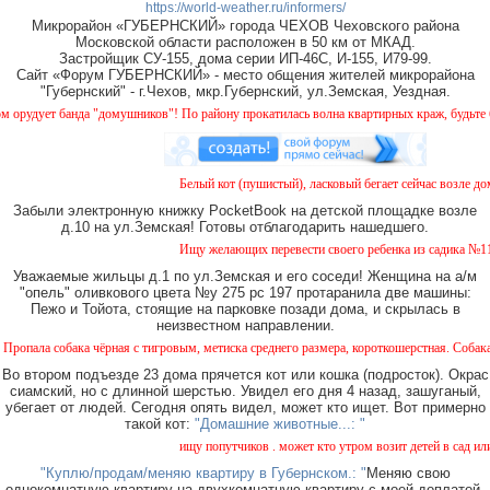
https://world-weather.ru/informers/
Микрорайон «ГУБЕРНСКИЙ» города ЧЕХОВ Чеховского района
Московской области расположен в 50 км от МКАД.
Застройщик СУ-155, дома серии ИП-46С, И-155, И79-99.
Сайт «Форум ГУБЕРНСКИЙ» - место общения жителей микрорайона
"Губернский" - г.Чехов, мкр.Губернский, ул.Земская, Уездная.
ует банда "домушников"! По району прокатилась волна квартирных краж, будьте бдите
Белый кот (пушистый), ласковый бегает сейчас возле дома 
Забыли электронную книжку PocketBook на детской площадке возле
д.10 на ул.Земская! Готовы отблагодарить нашедшего.
Ищу желающих перевести своего ребенка из садика №11 в 
Уважаемые жильцы д.1 по ул.Земская и его соседи! Женщина на а/м
"опель" оливкового цвета №у 275 рс 197 протаранила две машины:
Пежо и Тойота, стоящие на парковке позади дома, и скрылась в
неизвестном направлении.
 собака чёрная с тигровым, метиска среднего размера, короткошерстная. Собака пуглив
Во втором подъезде 23 дома прячется кот или кошка (подросток). Окрас
сиамский, но с длинной шерстью. Увидел его дня 4 назад, зашуганый,
убегает от людей. Сегодня опять видел, может кто ищет. Вот примерно
такой кот:
"Домашние животные...: "
ищу попутчиков . может кто утром возит детей в сад или в 
"Куплю/продам/меняю квартиру в Губернском.: "
Меняю свою
однокомнатную квартиру на двухкомнатную квартиру с моей доплатой.