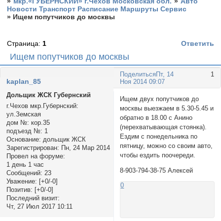
»
мкр.«ГУБЕРНСКИЙ» г.Чехов Московская обл.
»
Авто
Новости Транспорт Расписание Маршруты Сервис
»
Ищем попутчиков до москвы
Страница:
1
Ответить
Ищем попутчиков до москвы
Поделиться
Пт, 14
1
kaplan_85
Ноя 2014 09:07
Дольщик ЖСК Губернский
Ищем двух попутчиков до
г.Чехов мкр.Губернский:
москвы выезжаем в 5.30-5.45 и
ул.Земская
обратно в 18.00 с Анино
дом №:
кор.35
(перехватывающая стоянка).
подъезд №:
1
Ездим с понедельника по
Основание:
дольщик ЖСК
пятницу, можно со своим авто,
Зарегистрирован
: Пн, 24 Мар 2014
чтобы ездить поочереди.
Провел на форуме:
1 день 1 час
8-903-794-38-75 Алексей
Сообщений:
23
Уважение:
[+0/-0]
0
Позитив:
[+0/-0]
Последний визит:
Чт, 27 Июл 2017 10:11