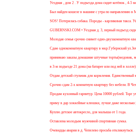
Уездная , дом 2 . У подъезда дома сидит котёнок , 4-5 мес
Был найден кошеле в машине с утра по направлению в Мос
SOS! Потерялась собака. Породы - карликовая такса. Уваж
GUBERNSKI.COM • Уездная д. 3, первый подъезд сидит
Молодая семья срочно снимет одно-двухкомнатную квартир
Cдам однокомнатную квартиру в мкр.Губернский ул.Земская
принимаю заказы домашние штучные торты(медовик, мураве
в 3-м подъезде 21 дома (на батарее или под ней в холле)
Отдам детский стульчик для кормления. Единственный минус
Срочно сдам 2-х комнатную квартиру без мебели. В Чехове 
Продам кухонный гарнитур. Цена 10000 рублей. Торг умес
приму в дар хоккейные клюшки, лучше даже несколько:)
Куплю детское автокресло, для малыша от 1 года.
Оставлена молодым мужчиной спортивная сумка.
Очевидцы аварии в д. Чепелево просьба откликнуться.