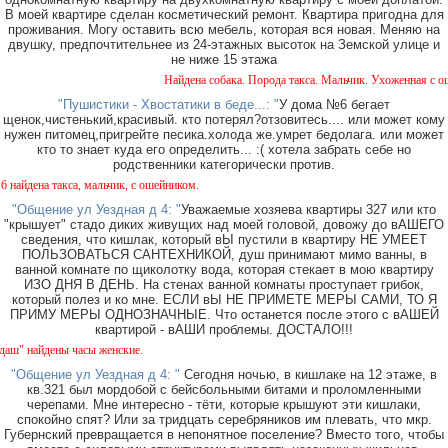
В моей квартире сделан косметический ремонт. Квартира пригодна для
проживания. Могу оставить всю мебель, которая вся новая. Меняю на
двушку, предпочтительнее из 24-этажных высоток на Земской улице и
не ниже 15 этажа
Найдена собака. Порода такса. Мальчик. Ухоженная с ошей
"Пушистики - Хвостатики в беде...: "
У дома №6 бегает
щенок,чистенький,красивый. кто потерял?отзовитесь.... или может кому
нужен питомец,пригрейте песика.холода же.умрет бедолага. или может
кто то знает куда его определить... :( хотела забрать себе но
родственники категорически против.
ена такса, мальчик, с ошейником.
"Общение ул Уездная д 4: "
Уважаемые хозяева квартиры 327 или кто
"крышует" стадо диких живущих над моей головой, довожу до вАШЕГО
сведения, что кишлак, который вЫ пустили в квартиру НЕ УМЕЕТ
ПОЛЬЗОВАТЬСЯ САНТЕХНИКОЙ, душ принимают мимо ванны, в
ванной комнате по щиколотку вода, которая стекает в мою квартиру
ИЗО ДНЯ В ДЕНЬ. На стенах ванной комнаты проступает грибок,
который полез и ко мне. ЕСЛИ вЫ НЕ ПРИМЕТЕ МЕРЫ САМИ, ТО Я
ПРИМУ МЕРЫ ОДНОЗНАЧНЫЕ. Что останется после этого с вАШЕЙ
квартирой - вАШИ проблемы. ДОСТАЛО!!!
найдены часы женские.
"Общение ул Уездная д 4: "
Сегодня ночью, в кишлаке на 12 этаже, в
кв.321 был мордобой с бейсбольными битами и проломленными
черепами. Мне интересно - тёти, которые крышуют эти кишлаки,
спокойно спят? Или за тридцать серебряников им плевать, что мкр.
Губернский превращается в непонятное поселение? Вместо того, чтобы