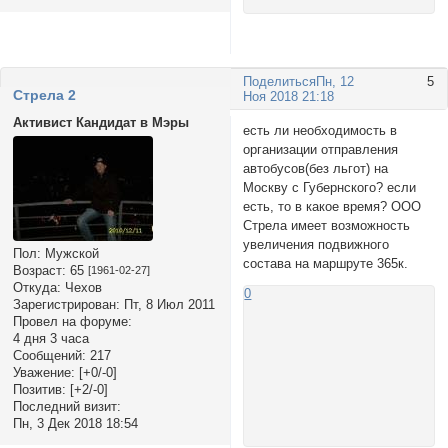
Поделиться
Пн, 12
5
Стрела 2
Ноя 2018 21:18
Активист Кандидат в Мэры
есть ли необходимость в
организации отправления
автобусов(без льгот) на
Москву с Губернского? если
есть, то в какое время? ООО
Стрела имеет возможность
увеличения подвижного
Пол:
Мужской
состава на маршруте 365к.
Возраст:
65
[1961-02-27]
Откуда:
Чехов
0
Зарегистрирован
: Пт, 8 Июл 2011
Провел на форуме:
4 дня 3 часа
Сообщений:
217
Уважение:
[+0/-0]
Позитив:
[+2/-0]
Последний визит:
Пн, 3 Дек 2018 18:54