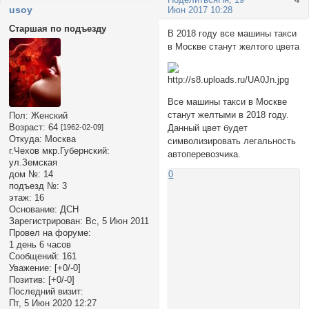
usoy
Июн 2017 10:28
Старшая по подъезду
В 2018 году все машины такси
в Москве станут желтого цвета
Все машины такси в Москве
станут желтыми в 2018 году.
Пол:
Женский
Возраст:
64
[1962-02-09]
Данный цвет будет
Откуда:
Москва
символизировать легальность
г.Чехов мкр.Губернский:
автоперевозчика.
ул.Земская
дом №:
14
0
подъезд №:
3
этаж:
16
Основание:
ДСН
Зарегистрирован
: Вс, 5 Июн 2011
Провел на форуме:
1 день 6 часов
Сообщений:
161
Уважение:
[+0/-0]
Позитив:
[+0/-0]
Последний визит:
Пт, 5 Июн 2020 12:27