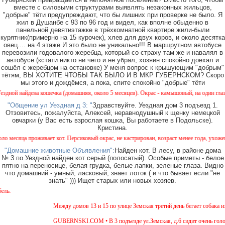
вместе с силовыми структурами выявлять незаконных жильцов,
"добрые" тёти предупреждают, что бы лишних при проверке не было. Я
жил в Душанбе с 93 по 96 год и видел, как вполне обыденно в
панельной девятиэтажке в трёхкомнатной квартире жили-были
курятник(примерно на 15 курочек), хлев для двух коров, и около десятка
овец.... на 4 этаже И это было не уникально!!! В маршрутном автобусе
перевозили годовалого жеребца, который со страху там же и навалял в
автобусе (кстати никто ни чего и не убрал, хозяин спокойно доехал и
сошёл с жеребцом на остановке) У меня вопрос к крышующим "добрым"
тётям, ВЫ ХОТИТЕ ЧТОБЫ ТАК БЫЛО И В МКР ГУБЕРНСКОМ? Скоро
мы этого и дождёмся, а пока, спите спокойно "добрые" тёти
ой найдена кошечка (домашняя, около 5 месяцев). Окрас - камышовый, на один глазик (в
"Общение ул Уездная д 3: "
Здравствуйте. Уездная дом 3 подъезд 1.
Отзовитесь, пожалуйста, Алексей, неравнодушный к щенку немецкой
овчарки (у Вас есть взрослая кошка, Вы работаете в Подольске).
Кристина.
месяца проживает кот. Персиковый окрас, не кастрирован, возраст менее года, ухожен, я
"Домашние животные Объявления":
Найден кот. В лесу, в районе дома
№ 3 по Уездной найден кот серый (полосатый). Особые приметы - белое
пятно на переносице, белая грудка, белые лапки, зеленые глаза. Видно
что домашний - умный, ласковый, знает лоток ( и что бывает если "не
знать" ))) Ищет старых или новых хозяев.
Между домов 13 и 15 по улице Земская третий день бегает собака из 
GUBERNSKI.COM • В 3 подъезде ул.Земская, д.6 сидит очень голодн