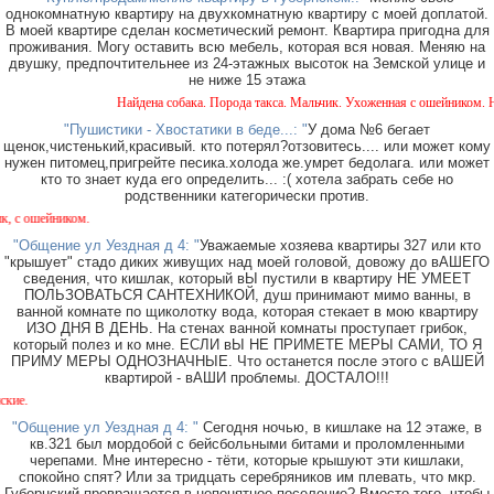
однокомнатную квартиру на двухкомнатную квартиру с моей доплатой.
В моей квартире сделан косметический ремонт. Квартира пригодна для
проживания. Могу оставить всю мебель, которая вся новая. Меняю на
двушку, предпочтительнее из 24-этажных высоток на Земской улице и
не ниже 15 этажа
Найдена собака. Порода такса. Мальчик. Ухоженная с ошейником. Най
"Пушистики - Хвостатики в беде...: "
У дома №6 бегает
щенок,чистенький,красивый. кто потерял?отзовитесь.... или может кому
нужен питомец,пригрейте песика.холода же.умрет бедолага. или может
кто то знает куда его определить... :( хотела забрать себе но
родственники категорически против.
с ошейником.
"Общение ул Уездная д 4: "
Уважаемые хозяева квартиры 327 или кто
"крышует" стадо диких живущих над моей головой, довожу до вАШЕГО
сведения, что кишлак, который вЫ пустили в квартиру НЕ УМЕЕТ
ПОЛЬЗОВАТЬСЯ САНТЕХНИКОЙ, душ принимают мимо ванны, в
ванной комнате по щиколотку вода, которая стекает в мою квартиру
ИЗО ДНЯ В ДЕНЬ. На стенах ванной комнаты проступает грибок,
который полез и ко мне. ЕСЛИ вЫ НЕ ПРИМЕТЕ МЕРЫ САМИ, ТО Я
ПРИМУ МЕРЫ ОДНОЗНАЧНЫЕ. Что останется после этого с вАШЕЙ
квартирой - вАШИ проблемы. ДОСТАЛО!!!
.
"Общение ул Уездная д 4: "
Сегодня ночью, в кишлаке на 12 этаже, в
кв.321 был мордобой с бейсбольными битами и проломленными
черепами. Мне интересно - тёти, которые крышуют эти кишлаки,
спокойно спят? Или за тридцать серебряников им плевать, что мкр.
Губернский превращается в непонятное поселение? Вместо того, чтобы