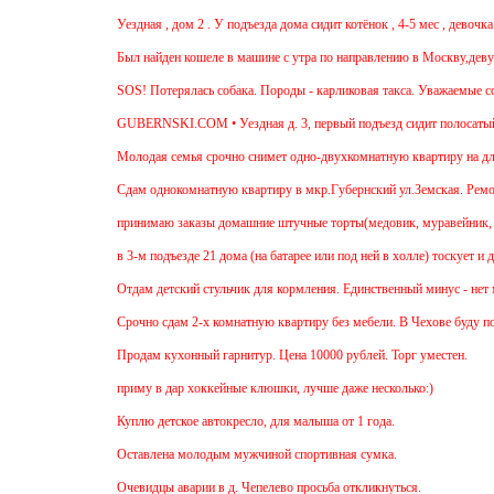
Уездная , дом 2 . У подъезда дома сидит котёнок , 4-5 мес , девочка
Был найден кошеле в машине с утра по направлению в Москву,девушк
SOS! Потерялась собака. Породы - карликовая такса. Уважаемые сосе
GUBERNSKI.COM • Уездная д. 3, первый подъезд сидит полосаты
Молодая семья срочно снимет одно-двухкомнатную квартиру на длите
Cдам однокомнатную квартиру в мкр.Губернский ул.Земская. Ремонт о
принимаю заказы домашние штучные торты(медовик, муравейник, напо
в 3-м подъезде 21 дома (на батарее или под ней в холле) тоскует и 
Отдам детский стульчик для кормления. Единственный минус - нет мяг
Срочно сдам 2-х комнатную квартиру без мебели. В Чехове буду после
Продам кухонный гарнитур. Цена 10000 рублей. Торг уместен.
приму в дар хоккейные клюшки, лучше даже несколько:)
Куплю детское автокресло, для малыша от 1 года.
Оставлена молодым мужчиной спортивная сумка.
Очевидцы аварии в д. Чепелево просьба откликнуться.