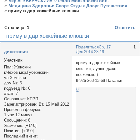
»
мкр.«ГУБЕРНСКИЙ» г.Чехов Московская обл.
»
Медицина Здоровье Спорт Отдых Досуг Путешетвия
»
приму в дар хоккейные клюшки
Страница:
1
Ответить
приму в дар хоккейные клюшки
Поделиться
Ср, 17
1
динотопия
Дек 2014 23:19
Участник
приму в дар хоккейные
Пол:
Женский
клюшки, лучше даже
г.Чехов мкр.Губернский:
несколько:)
ул.Земская
8-926-268-13-68 Наталья
дом №:
6
подъезд №:
6
0
этаж:
7
Основание:
КПРП
Зарегистрирован
: Вт, 15 Май 2012
Провел на форуме:
1 час 12 минут
Сообщений:
8
Уважение:
[+1/-0]
Позитив:
[+0/-0]
Последний визит: