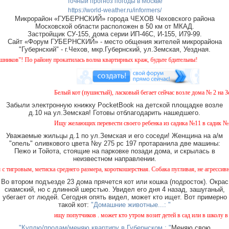
Точный прогноз погоды в Москве
https://world-weather.ru/informers/
Микрорайон «ГУБЕРНСКИЙ» города ЧЕХОВ Чеховского района
Московской области расположен в 50 км от МКАД.
Застройщик СУ-155, дома серии ИП-46С, И-155, И79-99.
Сайт «Форум ГУБЕРНСКИЙ» - место общения жителей микрорайона
"Губернский" - г.Чехов, мкр.Губернский, ул.Земская, Уездная.
ов"! По району прокатилась волна квартирных краж, будьте бдительны!
Белый кот (пушистый), ласковый бегает сейчас возле дома № 2 на Зем
Забыли электронную книжку PocketBook на детской площадке возле
д.10 на ул.Земская! Готовы отблагодарить нашедшего.
Ищу желающих перевести своего ребенка из садика №11 в садик № 26
Уважаемые жильцы д.1 по ул.Земская и его соседи! Женщина на а/м
"опель" оливкового цвета №у 275 рс 197 протаранила две машины:
Пежо и Тойота, стоящие на парковке позади дома, и скрылась в
неизвестном направлении.
ровым, метиска среднего размера, короткошерстная. Собака пугливая, не агрессивная. 
Во втором подъезде 23 дома прячется кот или кошка (подросток). Окрас
сиамский, но с длинной шерстью. Увидел его дня 4 назад, зашуганый,
убегает от людей. Сегодня опять видел, может кто ищет. Вот примерно
такой кот:
"Домашние животные...: "
ищу попутчиков . может кто утром возит детей в сад или в школу в го
"Куплю/продам/меняю квартиру в Губернском.: "
Меняю свою