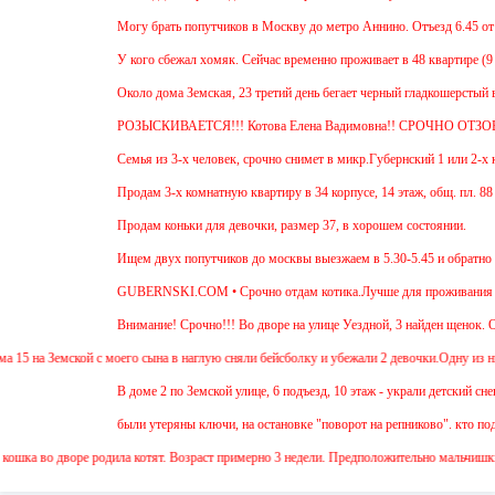
Могу брать попутчиков в Москву до метро Аннино. Отъезд 6.45 от мк
У кого сбежал хомяк. Сейчас временно проживает в 48 квартире (9 эта
Около дома Земская, 23 третий день бегает черный гладкошерстый вы
РОЗЫСКИВАЕТСЯ!!! Котова Елена Вадимовна!! СРОЧНО ОТЗОВ
Семья из 3-х человек, срочно снимет в микр.Губернский 1 или 2-х ко
Продам 3-х комнатную квартиру в 34 корпусе, 14 этаж, общ. пл. 88 м
Продам коньки для девочки, размер 37, в хорошем состоянии.
Ищем двух попутчиков до москвы выезжаем в 5.30-5.45 и обратно в 1
GUBERNSKI.COM • Срочно отдам котика.Лучше для проживания в час
Внимание! Срочно!!! Во дворе на улице Уездной, 3 найден щенок. Ос
5 на Земской с моего сына в наглую сняли бейсболку и убежали 2 девочки.Одну из низ з
В доме 2 по Земской улице, 6 подъезд, 10 этаж - украли детский снего
были утеряны ключи, на остановке "поворот на репниково". кто подоб
ошка во дворе родила котят. Возраст примерно 3 недели. Предположительно мальчишки. 