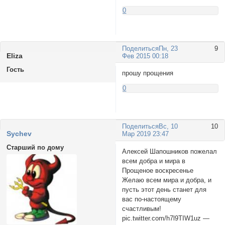
0
Поделиться
Пн, 23
9
Eliza
Фев 2015 00:18
Гость
прошу прощения
0
Поделиться
Вс, 10
10
Sychev
Мар 2019 23:47
Старший по дому
Алексей Шапошников пожелал
всем добра и мира в
Прощеное воскресенье
Желаю всем мира и добра, и
пусть этот день станет для
вас по-настоящему
счастливым!
pic.twitter.com/h7l9TIW1uz —