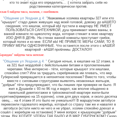
кто то знает куда его определить... :( хотела забрать себе но
родственники категорически против.
найдена такса, мальчик, с ошейником.
"Общение ул Уездная д 4: "
Уважаемые хозяева квартиры 327 или кто
"крышует" стадо диких живущих над моей головой, довожу до вАШЕГО
сведения, что кишлак, который вЫ пустили в квартиру НЕ УМЕЕТ
ПОЛЬЗОВАТЬСЯ САНТЕХНИКОЙ, душ принимают мимо ванны, в
ванной комнате по щиколотку вода, которая стекает в мою квартиру
ИЗО ДНЯ В ДЕНЬ. На стенах ванной комнаты проступает грибок,
который полез и ко мне. ЕСЛИ вЫ НЕ ПРИМЕТЕ МЕРЫ САМИ, ТО Я
ПРИМУ МЕРЫ ОДНОЗНАЧНЫЕ. Что останется после этого с вАШЕЙ
квартирой - вАШИ проблемы. ДОСТАЛО!!!
ш" найдены часы женские.
"Общение ул Уездная д 4: "
Сегодня ночью, в кишлаке на 12 этаже, в
кв.321 был мордобой с бейсбольными битами и проломленными
черепами. Мне интересно - тёти, которые крышуют эти кишлаки,
спокойно спят? Или за тридцать серебряников им плевать, что мкр.
Губернский превращается в непонятное поселение? Вместо того, чтобы
вместе с силовыми структурами выявлять незаконных жильцов,
"добрые" тёти предупреждают, что бы лишних при проверке не было. Я
жил в Душанбе с 93 по 96 год и видел, как вполне обыденно в
панельной девятиэтажке в трёхкомнатной квартире жили-были
курятник(примерно на 15 курочек), хлев для двух коров, и около десятка
овец.... на 4 этаже И это было не уникально!!! В маршрутном автобусе
перевозили годовалого жеребца, который со страху там же и навалял в
автобусе (кстати никто ни чего и не убрал, хозяин спокойно доехал и
сошёл с жеребцом на остановке) У меня вопрос к крышующим "добрым"
тётям, ВЫ ХОТИТЕ ЧТОБЫ ТАК БЫЛО И В МКР ГУБЕРНСКОМ? Скоро