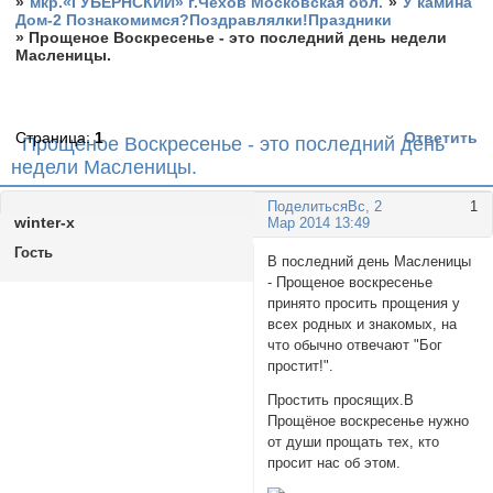
»
мкр.«ГУБЕРНСКИЙ» г.Чехов Московская обл.
»
У камина
Дом-2 Познакомимся?Поздравлялки!Праздники
»
Прощеное Воскресенье - это последний день недели
Масленицы.
Страница:
1
Ответить
Прощеное Воскресенье - это последний день
недели Масленицы.
Поделиться
Вс, 2
1
winter-x
Мар 2014 13:49
Гость
В последний день Масленицы
- Прощеное воскресенье
принято просить прощения у
всех родных и знакомых, на
что обычно отвечают "Бог
простит!".
Простить просящих.В
Прощёное воскресенье нужно
от души прощать тех, кто
просит нас об этом.