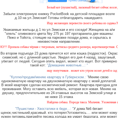
Белый кот (пушистый), ласковый бегает сейчас возле дом
Забыли электронную книжку PocketBook на детской площадке возле
д.10 на ул.Земская! Готовы отблагодарить нашедшего.
Ищу желающих перевести своего ребенка из садика №11 в
Уважаемые жильцы д.1 по ул.Земская и его соседи! Женщина на а/м
"опель" оливкового цвета №у 275 рс 197 протаранила две машины:
Пежо и Тойота, стоящие на парковке позади дома, и скрылась в
неизвестном направлении.
пала собака чёрная с тигровым, метиска среднего размера, короткошерстная. Собака пу
Во втором подъезде 23 дома прячется кот или кошка (подросток). Окрас
сиамский, но с длинной шерстью. Увидел его дня 4 назад, зашуганый,
убегает от людей. Сегодня опять видел, может кто ищет. Вот примерно
такой кот:
"Домашние животные...: "
ищу попутчиков . может кто утром возит детей в сад или 
"Куплю/продам/меняю квартиру в Губернском.: "
Меняю свою
однокомнатную квартиру на двухкомнатную квартиру с моей доплатой.
В моей квартире сделан косметический ремонт. Квартира пригодна для
проживания. Могу оставить всю мебель, которая вся новая. Меняю на
двушку, предпочтительнее из 24-этажных высоток на Земской улице и
не ниже 15 этажа
Найдена собака. Порода такса. Мальчик. Ухоженная с ош
"Пушистики - Хвостатики в беде...: "
У дома №6 бегает
щенок,чистенький,красивый. кто потерял?отзовитесь.... или может кому
нужен питомец,пригрейте песика.холода же.умрет бедолага. или может