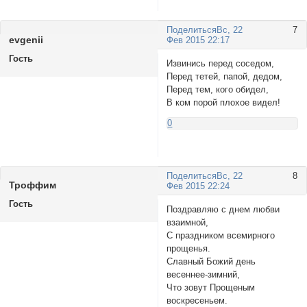
Поделиться
Вс, 22
7
еvgenii
Фев 2015 22:17
Гость
Извинись перед соседом,
Перед тетей, папой, дедом,
Перед тем, кого обидел,
В ком порой плохое видел!
0
Поделиться
Вс, 22
8
Троффим
Фев 2015 22:24
Гость
Поздравляю с днем любви
взаимной,
С праздником всемирного
прощенья.
Славный Божий день
весеннее-зимний,
Что зовут Прощеным
воскресеньем.