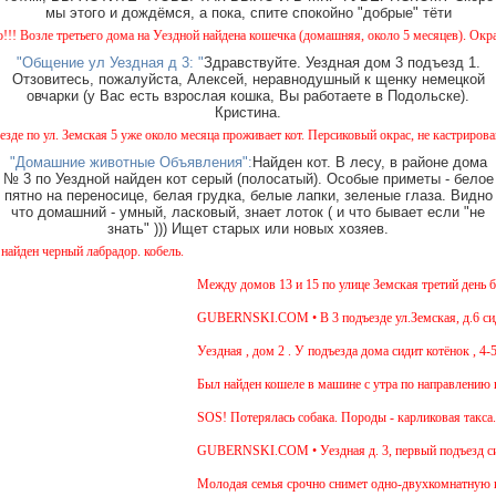
мы этого и дождёмся, а пока, спите спокойно "добрые" тёти
е третьего дома на Уездной найдена кошечка (домашняя, около 5 месяцев). Окрас - камы
"Общение ул Уездная д 3: "
Здравствуйте. Уездная дом 3 подъезд 1.
Отзовитесь, пожалуйста, Алексей, неравнодушный к щенку немецкой
овчарки (у Вас есть взрослая кошка, Вы работаете в Подольске).
Кристина.
ул. Земская 5 уже около месяца проживает кот. Персиковый окрас, не кастрирован, возра
"Домашние животные Объявления":
Найден кот. В лесу, в районе дома
№ 3 по Уездной найден кот серый (полосатый). Особые приметы - белое
пятно на переносице, белая грудка, белые лапки, зеленые глаза. Видно
что домашний - умный, ласковый, знает лоток ( и что бывает если "не
знать" ))) Ищет старых или новых хозяев.
черный лабрадор. кобель.
Между домов 13 и 15 по улице Земская третий день бега
GUBERNSKI.COM • В 3 подъезде ул.Земская, д.6 сидит о
Уездная , дом 2 . У подъезда дома сидит котёнок , 4-5 м
Был найден кошеле в машине с утра по направлению в Мо
SOS! Потерялась собака. Породы - карликовая такса. Ув
GUBERNSKI.COM • Уездная д. 3, первый подъезд сид
Молодая семья срочно снимет одно-двухкомнатную кварт