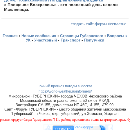
Дом-2 Познакомимся?Поздравлялки!Праздники
»
Прощеное Воскресенье - это последний день недели
Масленицы.
создать сайт-форум бесплатно
Главная
•
Новые сообщения
•
Страницы Губернского
•
Вопросы к
УК
•
Участковый
•
Транспорт
•
Попутчики
Точный прогноз погоды в Москве
https://world-weather.ru/informers/
Микрорайон «ГУБЕРНСКИЙ» города ЧЕХОВ Чеховского района
Московской области расположен в 50 км от МКАД.
Застройщик СУ-155, дома серии ИП-46С, И-155, И79-99.
Сайт «Форум ГУБЕРНСКИЙ» - место общения жителей микрорайона
"Губернский" - г.Чехов, мкр.Губернский, ул.Земская, Уездная.
орудует банда "домушников"! По району прокатилась волна квартирных краж, будьте б