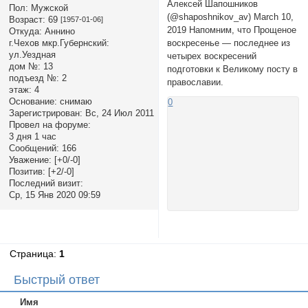
Алексей Шапошников
Пол:
Мужской
(@shaposhnikov_av) March 10,
Возраст:
69
[1957-01-06]
2019 Напомним, что Прощеное
Откуда:
Аннино
воскресенье — последнее из
г.Чехов мкр.Губернский:
ул.Уездная
четырех воскресений
дом №:
13
подготовки к Великому посту в
подъезд №:
2
православии.
этаж:
4
Основание:
снимаю
0
Зарегистрирован
: Вс, 24 Июл 2011
Провел на форуме:
3 дня 1 час
Сообщений:
166
Уважение:
[+0/-0]
Позитив:
[+2/-0]
Последний визит:
Ср, 15 Янв 2020 09:59
Страница:
1
Быстрый ответ
Имя