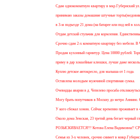
Cдам однокомнатную квартиру в мкр.Губернский ул.Земск
принимаю заказы домашние штучные торты(медовик, мура
в 3-м подъезде 21 дома (на батарее или под ней в холл
Отдам детский стульчик для кормления. Единственный мин
Срочно сдам 2-х комнатную квартиру без мебели. В Чехов
Продам кухонный гарнитур. Цена 10000 рублей. Торг ум
приму в дар хоккейные клюшки, лучше даже несколько:)
Куплю детское автокресло, для малыша от 1 года.
Оставлена молодым мужчиной спортивная сумка.
Очевидцы аварии в д. Чепелево просьба откликнуться.
Могу брать попутчиков в Москву до метро Аннино. Отъез
У кого сбежал хомяк. Сейчас временно проживает в 48 кв
Около дома Земская, 23 третий день бегает черный глад
РОЗЫСКИВАЕТСЯ!!! Котова Елена Вадимовна!! СР
Семья из 3-х человек, срочно снимет в микр.Губернский 