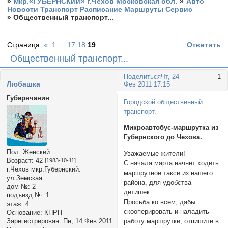
»
мкр.«ГУБЕРНСКИЙ» г.Чехов Московская обл.
»
Авто
Новости Транспорт Расписание Маршруты Сервис
»
Общественный транспорт...
Страница:
«
1
…
17
18
19
Ответить
Общественный транспорт...
Поделиться
Чт, 24
1
Любашка
Фев 2011 17:15
Губернчанин
Городской общественный
транспорт.
Микроавтобус-маршрутка из
Губернского до Чехова.
Пол:
Женский
Уважаемые жители!
Возраст:
42
[1983-10-11]
С начала марта начнет ходить
г.Чехов мкр.Губернский:
маршрутное такси из нашего
ул.Земская
района, для удобства
дом №:
2
детишек.
подъезд №:
1
Просьба ко всем, дабы
этаж:
4
скооперировать и наладить
Основание:
КПРП
Зарегистрирован
: Пн, 14 Фев 2011
работу маршрутки, отпишите в