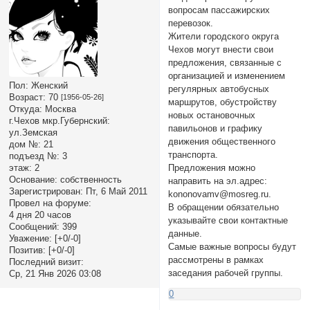
вопросам пассажирских
перевозок.
Жители городского округа
Чехов могут внести свои
предложения, связанные с
организацией и изменением
Пол:
Женский
регулярных автобусных
Возраст:
70
[1956-05-26]
маршрутов, обустройству
Откуда:
Москва
новых остановочных
г.Чехов мкр.Губернский:
павильонов и графику
ул.Земская
движения общественного
дом №:
21
транспорта.
подъезд №:
3
этаж:
2
Предложения можно
Основание:
собственность
направить на эл.адрес:
Зарегистрирован
: Пт, 6 Май 2011
kononovamv@mosreg.ru.
Провел на форуме:
В обращении обязательно
4 дня 20 часов
указывайте свои контактные
Сообщений:
399
данные.
Уважение:
[+0/-0]
Самые важные вопросы будут
Позитив:
[+0/-0]
рассмотрены в рамках
Последний визит:
заседания рабочей группы.
Ср, 21 Янв 2026 03:08
0