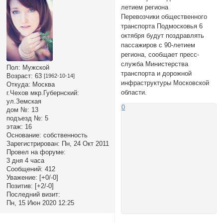
летием региона
Перевозчики общественного
транспорта Подмосковья 6
октября будут поздравлять
пассажиров с 90-летием
региона, сообщает пресс-
служба Министерства
Пол:
Мужской
транспорта и дорожной
Возраст:
63
[1962-10-14]
инфраструктуры Московской
Откуда:
Москва
области.
г.Чехов мкр.Губернский:
ул.Земская
0
дом №:
13
подъезд №:
5
этаж:
16
Основание:
собственность
Зарегистрирован
: Пн, 24 Окт 2011
Провел на форуме:
3 дня 4 часа
Сообщений:
412
Уважение:
[+0/-0]
Позитив:
[+2/-0]
Последний визит:
Пн, 15 Июн 2020 12:25