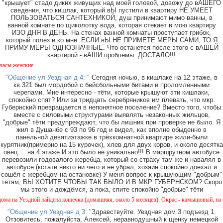
"крышует" стадо диких живущих над моей головой, довожу до вАШЕГО
сведения, что кишлак, который вЫ пустили в квартиру НЕ УМЕЕТ
ПОЛЬЗОВАТЬСЯ САНТЕХНИКОЙ, душ принимают мимо ванны, в
ванной комнате по щиколотку вода, которая стекает в мою квартиру
ИЗО ДНЯ В ДЕНЬ. На стенах ванной комнаты проступает грибок,
который полез и ко мне. ЕСЛИ вЫ НЕ ПРИМЕТЕ МЕРЫ САМИ, ТО Я
ПРИМУ МЕРЫ ОДНОЗНАЧНЫЕ. Что останется после этого с вАШЕЙ
квартирой - вАШИ проблемы. ДОСТАЛО!!!
О
"Общение ул Уездная д 4: "
Сегодня ночью, в кишлаке на 12 этаже, в
кв.321 был мордобой с бейсбольными битами и проломленными
черепами. Мне интересно - тёти, которые крышуют эти кишлаки,
спокойно спят? Или за тридцать серебряников им плевать, что мкр.
Губернский превращается в непонятное поселение? Вместо того, чтобы
вместе с силовыми структурами выявлять незаконных жильцов,
"добрые" тёти предупреждают, что бы лишних при проверке не было. Я
жил в Душанбе с 93 по 96 год и видел, как вполне обыденно в
панельной девятиэтажке в трёхкомнатной квартире жили-были
курятник(примерно на 15 курочек), хлев для двух коров, и около десятка
овец.... на 4 этаже И это было не уникально!!! В маршрутном автобусе
перевозили годовалого жеребца, который со страху там же и навалял в
автобусе (кстати никто ни чего и не убрал, хозяин спокойно доехал и
сошёл с жеребцом на остановке) У меня вопрос к крышующим "добрым"
тётям, ВЫ ХОТИТЕ ЧТОБЫ ТАК БЫЛО И В МКР ГУБЕРНСКОМ? Скоро
мы этого и дождёмся, а пока, спите спокойно "добрые" тёти
 найдена кошечка (домашняя, около 5 месяцев). Окрас - камышовый, на один глазик (воз
"Общение ул Уездная д 3: "
Здравствуйте. Уездная дом 3 подъезд 1.
Отзовитесь, пожалуйста, Алексей, неравнодушный к щенку немецкой