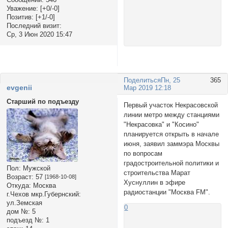
Уважение:
[+0/-0]
Позитив:
[+1/-0]
Последний визит:
Ср, 3 Июн 2020 15:47
Поделиться
Пн, 25
365
evgenii
Мар 2019 12:18
Старший по подъезду
Первый участок Некрасовской
линии метро между станциями
"Некрасовка" и "Косино"
планируется открыть в начале
июня, заявил заммэра Москвы
по вопросам
градостроительной политики и
Пол:
Мужской
строительства Марат
Возраст:
57
[1968-10-08]
Хуснуллин в эфире
Откуда:
Москва
радиостанции "Москва FM".
г.Чехов мкр.Губернский:
ул.Земская
0
дом №:
5
подъезд №:
1