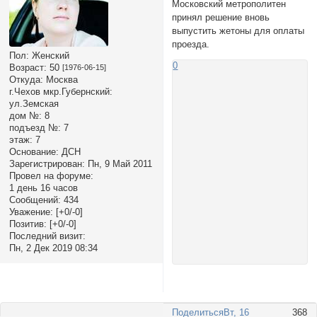
Московский метрополитен
принял решение вновь
выпустить жетоны для оплаты
проезда.
Пол:
Женский
0
Возраст:
50
[1976-06-15]
Откуда:
Москва
г.Чехов мкр.Губернский:
ул.Земская
дом №:
8
подъезд №:
7
этаж:
7
Основание:
ДСН
Зарегистрирован
: Пн, 9 Май 2011
Провел на форуме:
1 день 16 часов
Сообщений:
434
Уважение:
[+0/-0]
Позитив:
[+0/-0]
Последний визит:
Пн, 2 Дек 2019 08:34
Поделиться
Вт, 16
368