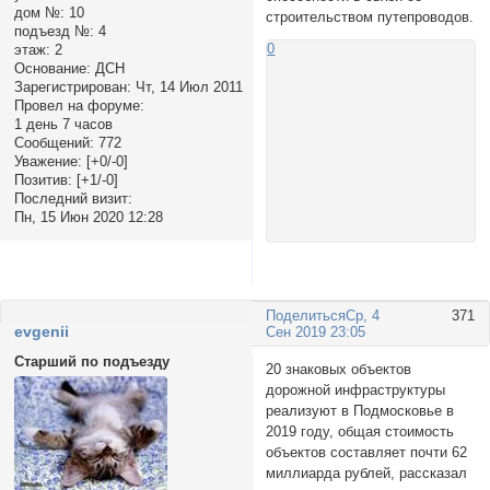
дом №:
10
строительством путепроводов.
подъезд №:
4
0
этаж:
2
Основание:
ДСН
Зарегистрирован
: Чт, 14 Июл 2011
Провел на форуме:
1 день 7 часов
Сообщений:
772
Уважение:
[+0/-0]
Позитив:
[+1/-0]
Последний визит:
Пн, 15 Июн 2020 12:28
Поделиться
Ср, 4
371
evgenii
Сен 2019 23:05
Старший по подъезду
20 знаковых объектов
дорожной инфраструктуры
реализуют в Подмосковье в
2019 году, общая стоимость
объектов составляет почти 62
миллиарда рублей, рассказал