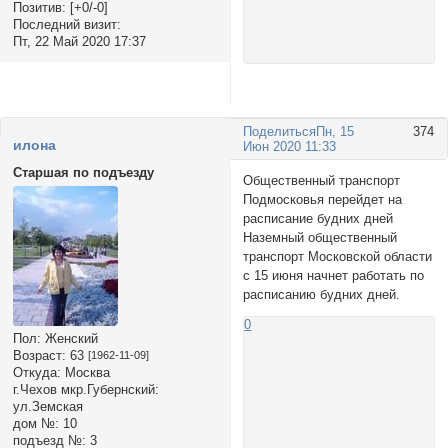
Позитив:
[+0/-0]
Последний визит:
Пт, 22 Май 2020 17:37
Поделиться
Пн, 15
374
илона
Июн 2020 11:33
Старшая по подъезду
Общественный транспорт
Подмосковья перейдет на
расписание будних дней
Наземный общественный
транспорт Московской области
с 15 июня начнет работать по
расписанию будних дней.
0
Пол:
Женский
Возраст:
63
[1962-11-09]
Откуда:
Москва
г.Чехов мкр.Губернский:
ул.Земская
дом №:
10
подъезд №:
3