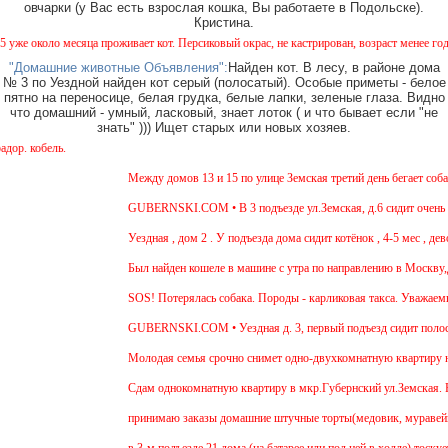
овчарки (у Вас есть взрослая кошка, Вы работаете в Подольске).
Кристина.
сяца проживает кот. Персиковый окрас, не кастрирован, возраст менее года, ухожен, явн
"Домашние животные Объявления":
Найден кот. В лесу, в районе дома
№ 3 по Уездной найден кот серый (полосатый). Особые приметы - белое
пятно на переносице, белая грудка, белые лапки, зеленые глаза. Видно
что домашний - умный, ласковый, знает лоток ( и что бывает если "не
знать" ))) Ищет старых или новых хозяев.
В
Между домов 13 и 15 по улице Земская третий день бегает собака из 
GUBERNSKI.COM • В 3 подъезде ул.Земская, д.6 сидит очень голодна
Уездная , дом 2 . У подъезда дома сидит котёнок , 4-5 мес , девочка.
Был найден кошеле в машине с утра по направлению в Москву,девушка
SOS! Потерялась собака. Породы - карликовая такса. Уважаемые сосе
GUBERNSKI.COM • Уездная д. 3, первый подъезд сидит полосатый
Молодая семья срочно снимет одно-двухкомнатную квартиру на длите
Cдам однокомнатную квартиру в мкр.Губернский ул.Земская. Ремонт от
принимаю заказы домашние штучные торты(медовик, муравейник, напо
в 3-м подъезде 21 дома (на батарее или под ней в холле) тоскует и 