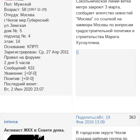
Сокольнической линии ветки
Пол:
Мужской
метро закроют 3 марта,
Возраст:
58
[1967-11-29]
сообщает агентство новостей
Откуда:
Москва
"Москва" со ссылкой на
г.Чехов мкр.Губернский:
заммэра Москвы по вопросам
ул.Земская
дом №:
5
градостроительной политики и
подъезд №:
4
строительства Марата
этаж:
14
Хуснуллина.
Основание:
КПРП
Зарегистрирован
: Ср, 27 Апр 2011
0
Провел на форуме:
2 дня 5 часов
Сообщений:
631
Уважение:
[+0/-0]
Позитив:
[+0/-0]
Последний визит:
Вт, 2 Июн 2020 23:07
Поделиться
Вт, 19
363
irrinna
Фев 2019 13:09
Активист ЖКХ в Совете дома.
В городском округе Чехов
создана рабочая группа по