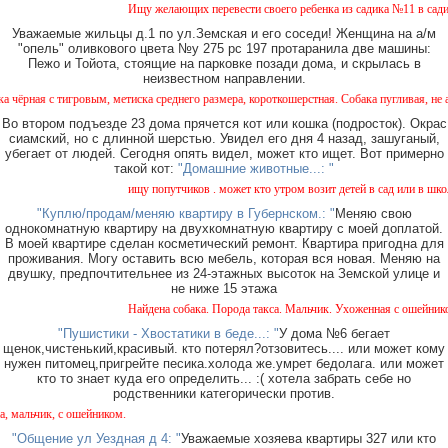
Ищу желающих перевести своего ребенка из садика №11 в садик № 26.
Уважаемые жильцы д.1 по ул.Земская и его соседи! Женщина на а/м
"опель" оливкового цвета №у 275 рс 197 протаранила две машины:
Пежо и Тойота, стоящие на парковке позади дома, и скрылась в
неизвестном направлении.
вым, метиска среднего размера, короткошерстная. Собака пугливая, не агрессивная. Кт
Во втором подъезде 23 дома прячется кот или кошка (подросток). Окрас
сиамский, но с длинной шерстью. Увидел его дня 4 назад, зашуганый,
убегает от людей. Сегодня опять видел, может кто ищет. Вот примерно
такой кот:
"Домашние животные...: "
ищу попутчиков . может кто утром возит детей в сад или в школу в гор
"Куплю/продам/меняю квартиру в Губернском.: "
Меняю свою
однокомнатную квартиру на двухкомнатную квартиру с моей доплатой.
В моей квартире сделан косметический ремонт. Квартира пригодна для
проживания. Могу оставить всю мебель, которая вся новая. Меняю на
двушку, предпочтительнее из 24-этажных высоток на Земской улице и
не ниже 15 этажа
Найдена собака. Порода такса. Мальчик. Ухоженная с ошейником. Найд
"Пушистики - Хвостатики в беде...: "
У дома №6 бегает
щенок,чистенький,красивый. кто потерял?отзовитесь.... или может кому
нужен питомец,пригрейте песика.холода же.умрет бедолага. или может
кто то знает куда его определить... :( хотела забрать себе но
родственники категорически против.
ошейником.
"Общение ул Уездная д 4: "
Уважаемые хозяева квартиры 327 или кто