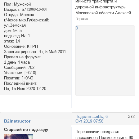
министр транспорта и
Пол:
Мужской
дорожной инфраструктуры
Возраст:
57
[1968-10-08]
Московской области Алексей
Откуда:
Москва
Гержик.
г.Чехов мкр.Губернский:
ул.Земская
0
дом №:
5
подъезд №:
1
этаж:
14
Основание:
КПРП
Зарегистрирован
: Чт, 5 Май 2011
Провел на форуме:
1 день 4 часа
Сообщений:
702
Уважение:
[+0/-0]
Позитив:
[+0/-0]
Последний визит:
Пн, 15 Июн 2020 12:20
Поделиться
Вс, 6
372
B2Instructor
Окт 2019 07:58
Старший по подъезду
Перевозчики поздравят
пассажиров Подмосковья с 90-