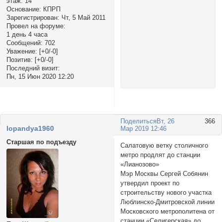
этаж:
14
Основание:
КПРП
Зарегистрирован
: Чт, 5 Май 2011
Провел на форуме:
1 день 4 часа
Сообщений:
702
Уважение:
[+0/-0]
Позитив:
[+0/-0]
Последний визит:
Пн, 15 Июн 2020 12:20
Поделиться
Вт, 26
366
lopandya1960
Мар 2019 12:46
Старшая по подъезду
Салатовую ветку столичного
метро продлят до станции
«Лианозово»
Мэр Москвы Сергей Собянин
утвердил проект по
строительству нового участка
Люблинско-Дмитровской линии
Московского метрополитена от
станции «Селигерская» до