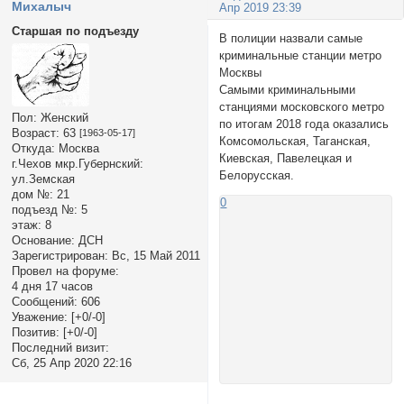
Михалыч
Апр 2019 23:39
Старшая по подъезду
В полиции назвали самые
криминальные станции метро
Москвы
Самыми криминальными
станциями московского метро
Пол:
Женский
по итогам 2018 года оказались
Возраст:
63
[1963-05-17]
Комсомольская, Таганская,
Откуда:
Москва
Киевская, Павелецкая и
г.Чехов мкр.Губернский:
Белорусская.
ул.Земская
дом №:
21
0
подъезд №:
5
этаж:
8
Основание:
ДСН
Зарегистрирован
: Вс, 15 Май 2011
Провел на форуме:
4 дня 17 часов
Сообщений:
606
Уважение:
[+0/-0]
Позитив:
[+0/-0]
Последний визит:
Сб, 25 Апр 2020 22:16