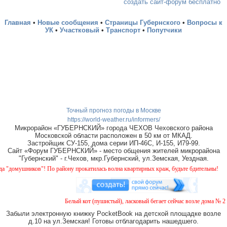
создать сайт-форум бесплатно
Главная
•
Новые сообщения
•
Страницы Губернского
•
Вопросы к
УК
•
Участковый
•
Транспорт
•
Попутчики
Точный прогноз погоды в Москве
https://world-weather.ru/informers/
Микрорайон «ГУБЕРНСКИЙ» города ЧЕХОВ Чеховского района
Московской области расположен в 50 км от МКАД.
Застройщик СУ-155, дома серии ИП-46С, И-155, И79-99.
Сайт «Форум ГУБЕРНСКИЙ» - место общения жителей микрорайона
"Губернский" - г.Чехов, мкр.Губернский, ул.Земская, Уездная.
"! По району прокатилась волна квартирных краж, будьте бдительны!
Белый кот (пушистый), ласковый бегает сейчас возле дома № 2 на Земс
Забыли электронную книжку PocketBook на детской площадке возле
д.10 на ул.Земская! Готовы отблагодарить нашедшего.