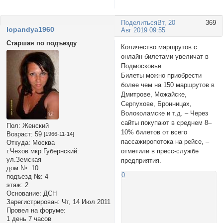
Поделиться
Вт, 20
369
lopandya1960
Авг 2019 09:55
Старшая по подъезду
Количество маршрутов с
онлайн-билетами увеличат в
Подмосковье
Билеты можно приобрести
более чем на 150 маршрутов в
Дмитрове, Можайске,
Серпухове, Бронницах,
Волоколамске и т.д. – Через
сайты покупают в среднем 8–
Пол:
Женский
10% билетов от всего
Возраст:
59
[1966-11-14]
пассажиропотока на рейсе, –
Откуда:
Москва
отметили в пресс-службе
г.Чехов мкр.Губернский:
ул.Земская
предприятия.
дом №:
10
0
подъезд №:
4
этаж:
2
Основание:
ДСН
Зарегистрирован
: Чт, 14 Июл 2011
Провел на форуме:
1 день 7 часов