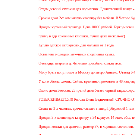
Отдам детский стульчик для кормления. Единственный минус - нет мягк
Срочно сдам 2-х комнатную квартиру без мебели. В Чехове буду после 
Продам кухонный гарнитур. Цена 10000 рублей. Торг уместен.
приму в дар хоккейные клюшки, лучше даже несколько:)
Куплю детское автокресло, для малыша от 1 года.
Оставлена молодым мужчиной спортивная сумка.
Очевидцы аварии в д. Чепелево просьба откликнуться.
Могу брать попутчиков в Москву до метро Аннино. Отъезд 6.45 от мкр
У кого сбежал хомяк. Сейчас временно проживает в 48 квартире (9 эта
Около дома Земская, 23 третий день бегает черный гладкошерстый выс
РОЗЫСКИВАЕТСЯ!!! Котова Елена Вадимовна!! СРОЧНО ОТЗОВИ
Семья из 3-х человек, срочно снимет в микр.Губернский 1 или 2-х ком
Продам 3-х комнатную квартиру в 34 корпусе, 14 этаж, общ. пл. 88 м.
Продам коньки для девочки, размер 37, в хорошем состоянии.