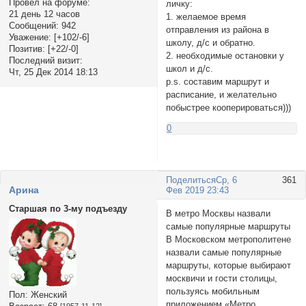
Провел на форуме:
личку:
21 день 12 часов
1. желаемое время
Сообщений:
942
отправления из района в
Уважение:
[+102/-6]
школу, д/с и обратно.
Позитив:
[+22/-0]
2. необходимые остановки у
Последний визит:
школ и д/с.
Чт, 25 Дек 2014 18:13
p.s. составим маршрут и
расписание, и желательно
побыстрее кооперироваться)))
0
Поделиться
Ср, 6
361
Арина
Фев 2019 23:43
Старшая по 3-му подъезду
В метро Москвы назвали
самые популярные маршруты
В Московском метрополитене
назвали самые популярные
маршруты, которые выбирают
москвичи и гости столицы,
пользуясь мобильным
Пол:
Женский
приложением «Метро
[1957-11-12]