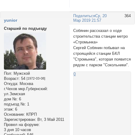
Поделиться
Ср, 20
364
yunior
Мар 2019 21:57
Старший по подъезду
Собянин рассказал о ходе
строительства станции метро
«Стромынка»
Сергей Собянин побывал на
строящейся станции БКЛ
"Стромынка", которая появится
рядом с парком "Сокольники".
Пол:
Мужской
0
Возраст:
54
[1972-03-08]
Откуда:
Москва
г.Чехов мкр.Губернский:
ул.Земская
дом №:
6
подъезд №:
1
этаж:
6
Основание:
КПРП
Зарегистрирован
: Вт, 3 Май 2011
Провел на форуме:
3 дня 10 часов
Сообщений:
546