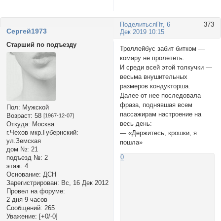
Поделиться
Пт, 6
373
Сергей1973
Дек 2019 10:15
Старший по подъезду
Троллейбус забит битком —
комару не пролететь.
И среди всей этой толкучки —
весьма внушительных
размеров кондукторша.
Далее от нее последовала
фраза, поднявшая всем
Пол:
Мужской
пассажирам настроение на
Возраст:
58
[1967-12-07]
весь день:
Откуда:
Москва
г.Чехов мкр.Губернский:
— «Держитесь, крошки, я
ул.Земская
пошла»
дом №:
21
0
подъезд №:
2
этаж:
4
Основание:
ДСН
Зарегистрирован
: Вс, 16 Дек 2012
Провел на форуме:
2 дня 9 часов
Сообщений:
265
Уважение:
[+0/-0]