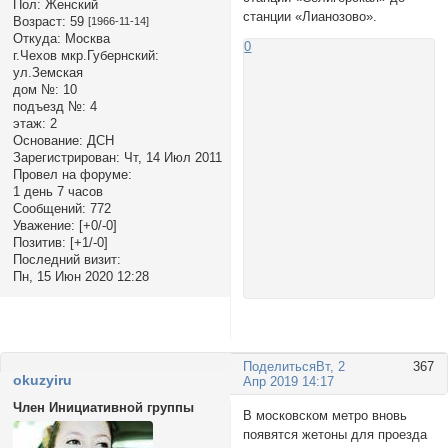
Пол:
Женский
станции «Лианозово».
Возраст:
59
[1966-11-14]
Откуда:
Москва
0
г.Чехов мкр.Губернский:
ул.Земская
дом №:
10
подъезд №:
4
этаж:
2
Основание:
ДСН
Зарегистрирован
: Чт, 14 Июл 2011
Провел на форуме:
1 день 7 часов
Сообщений:
772
Уважение:
[+0/-0]
Позитив:
[+1/-0]
Последний визит:
Пн, 15 Июн 2020 12:28
Поделиться
Вт, 2
367
okuzyiru
Апр 2019 14:17
Член Инициативной группы
В московском метро вновь
появятся жетоны для проезда