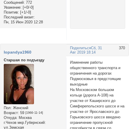
Сообщений:
772
Уважение:
[+0/-0]
Позитив:
[+1/-0]
Последний визит:
Пн, 15 Июн 2020 12:28
Поделиться
Сб, 31
370
lopandya1960
Авг 2019 18:14
Старшая по подъезду
Изменение работы
общественного транспорта и
ограничения на дорогах
Подмосковья в предстоящие
выходные
На Московском большом
кольце (дорога А-108) на
участке от Каширского до
Симферепольского шоссе и на
Пол:
Женский
участке от Ярославского до
Возраст:
59
[1966-11-14]
Горьковского шоссе введено
Откуда:
Москва
ограничение пропускной
г.Чехов мкр.Губернский:
ул.Земская
способности в связи со