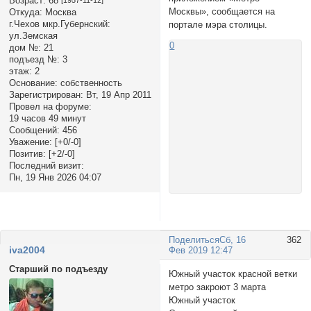
Возраст:
68
Москвы», сообщается на
Откуда:
Москва
г.Чехов мкр.Губернский:
портале мэра столицы.
ул.Земская
0
дом №:
21
подъезд №:
3
этаж:
2
Основание:
собственность
Зарегистрирован
: Вт, 19 Апр 2011
Провел на форуме:
19 часов 49 минут
Сообщений:
456
Уважение:
[+0/-0]
Позитив:
[+2/-0]
Последний визит:
Пн, 19 Янв 2026 04:07
Поделиться
Сб, 16
362
iva2004
Фев 2019 12:47
Старший по подъезду
Южный участок красной ветки
метро закроют 3 марта
Южный участок