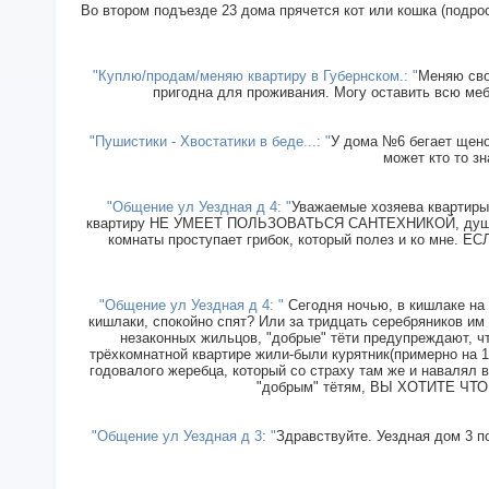
Во втором подъезде 23 дома прячется кот или кошка (подрос
"Куплю/продам/меняю квартиру в Губернском.: "
Меняю сво
пригодна для проживания. Могу оставить всю меб
"Пушистики - Хвостатики в беде...: "
У дома №6 бегает щенок
может кто то зн
"Общение ул Уездная д 4: "
Уважаемые хозяева квартиры 
квартиру НЕ УМЕЕТ ПОЛЬЗОВАТЬСЯ САНТЕХНИКОЙ, душ прин
комнаты проступает грибок, который полез и ко мн
"Общение ул Уездная д 4: "
Сегодня ночью, в кишлаке на 
кишлаки, спокойно спят? Или за тридцать серебряников им
незаконных жильцов, "добрые" тёти предупреждают, чт
трёхкомнатной квартире жили-были курятник(примерно на 15
годовалого жеребца, который со страху там же и навалял в
"добрым" тётям, ВЫ ХОТИТЕ ЧТОБ
"Общение ул Уездная д 3: "
Здравствуйте. Уездная дом 3 п