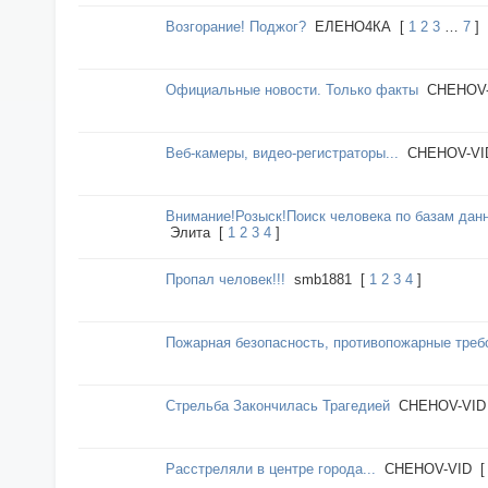
Возгорание! Поджог?
ЕЛЕНО4КА
[
1
2
3
…
7
]
Официальные новости. Только факты
CHEHOV-
Веб-камеры, видео-регистраторы...
CHEHOV-VI
Внимание!Розыск!Поиск человека по базам данны
Элита
[
1
2
3
4
]
Пропал человек!!!
smb1881
[
1
2
3
4
]
Пожарная безопасность, противопожарные треб
Стрельба Закончилась Трагедией
CHEHOV-VID
Расстреляли в центре города...
CHEHOV-VID
[