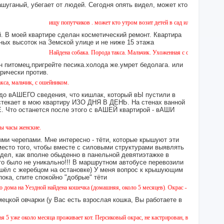
ашуганый, убегает от людей. Сегодня опять видел, может кто
ищу попутчиков . может кто утром возит детей в сад или в школу в город ? 
 В моей квартире сделан косметический ремонт. Квартира
ных высоток на Земской улице и не ниже 15 этажа
Найдена собака. Порода такса. Мальчик. Ухоженная с ошейником. Найдена в
н питомец,пригрейте песика.холода же.умрет бедолага. или
орически против.
 с ошейником.
 до вАШЕГО сведения, что кишлак, который вЫ пустили в
екает в мою квартиру ИЗО ДНЯ В ДЕНЬ. На стенах ванной
то останется после этого с вАШЕЙ квартирой - вАШИ
е.
ми черепами. Мне интересно - тёти, которые крышуют эти
место того, чтобы вместе с силовыми структурами выявлять
идел, как вполне обыденно в панельной девятиэтажке в
это было не уникально!!! В маршрутном автобусе перевозили
 сошёл с жеребцом на остановке) У меня вопрос к крышующим
а, спите спокойно "добрые" тёти
ной найдена кошечка (домашняя, около 5 месяцев). Окрас - камышовый, на один глазик 
ецкой овчарки (у Вас есть взрослая кошка, Вы работаете в
 месяца проживает кот. Персиковый окрас, не кастрирован, возраст менее года, ухожен, 