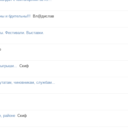
ы и бдительны!!!
Вл@дислав
ы. Фестивали. Выставки.
ф
зыгрыши...
Cкиф
утатам, чиновникам, службам...
е, районе
Cкиф