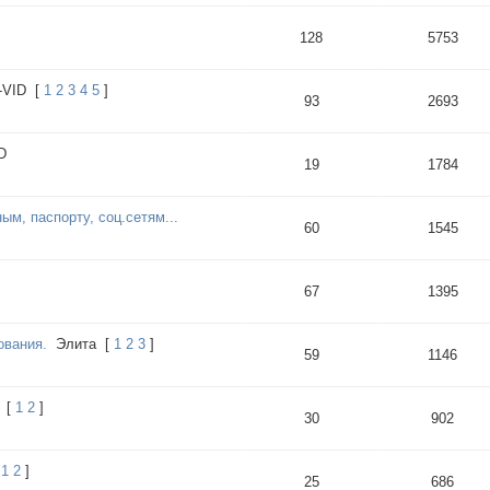
128
5753
VID
[
1
2
3
4
5
]
93
2693
D
19
1784
м, паспорту, соц.сетям...
60
1545
67
1395
ования.
Элита
[
1
2
3
]
59
1146
[
1
2
]
30
902
1
2
]
25
686