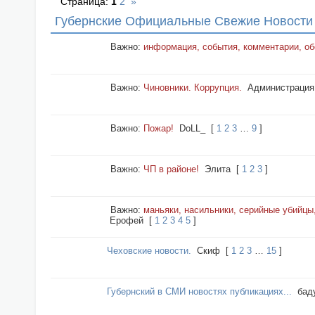
Страница:
1
2
»
Губернские Официальные Свежие Новости 
Важно:
информация, события, комментарии, о
Важно:
Чиновники. Коррупция.
Администрация
Важно:
Пожар!
DoLL_
[
1
2
3
…
9
]
Важно:
ЧП в районе!
Элита
[
1
2
3
]
Важно:
маньяки, насильники, серийные убийцы
Ерофей
[
1
2
3
4
5
]
Чеховские новости.
Cкиф
[
1
2
3
…
15
]
Губернский в СМИ новостях публикациях...
бад