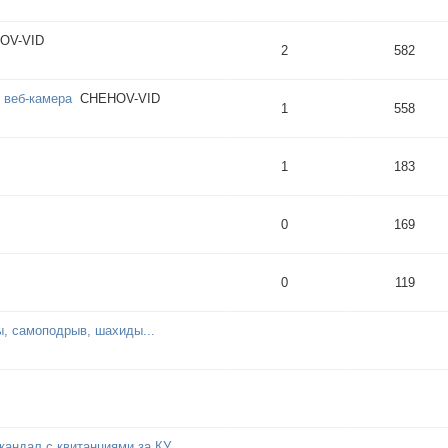
OV-VID
2
582
 веб-камера
CHEHOV-VID
1
558
1
183
0
169
0
119
ы, самоподрыв, шахиды...
андал с квитанциями за КУ...