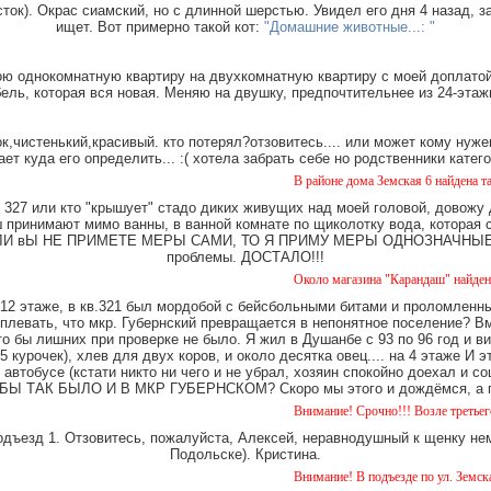
ток). Окрас сиамский, но с длинной шерстью. Увидел его дня 4 назад, з
ищет. Вот примерно такой кот:
"Домашние животные...: "
ю однокомнатную квартиру на двухкомнатную квартиру с моей доплатой.
ель, которая вся новая. Меняю на двушку, предпочтительнее из 24-этаж
,чистенький,красивый. кто потерял?отзовитесь.... или может кому нуже
ает куда его определить... :( хотела забрать себе но родственники катег
В районе дома Земская 6 найдена такса, мальчик,
327 или кто "крышует" стадо диких живущих над моей головой, довожу
имают мимо ванны, в ванной комнате по щиколотку вода, которая ст
е. ЕСЛИ вЫ НЕ ПРИМЕТЕ МЕРЫ САМИ, ТО Я ПРИМУ МЕРЫ ОДНОЗНАЧНЫЕ. Ч
проблемы. ДОСТАЛО!!!
Около магазина "Карандаш" найдены часы женски
12 этаже, в кв.321 был мордобой с бейсбольными битами и проломленны
 плевать, что мкр. Губернский превращается в непонятное поселение? В
о бы лишних при проверке не было. Я жил в Душанбе с 93 по 96 год и в
 курочек), хлев для двух коров, и около десятка овец.... на 4 этаже И 
 автобусе (кстати никто ни чего и не убрал, хозяин спокойно доехал и
Ы ТАК БЫЛО И В МКР ГУБЕРНСКОМ? Скоро мы этого и дождёмся, а пок
Внимание! Срочно!!! Возле третьего дома на Уезд
одъезд 1. Отзовитесь, пожалуйста, Алексей, неравнодушный к щенку нем
Подольске). Кристина.
Внимание! В подъезде по ул. Земская 5 уже около