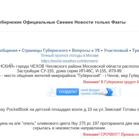
убернские Официальные Свежие Новости только Факты
ообщения
•
Страницы Губернского
•
Вопросы к УК
•
Участковый
•
Тр
Точный прогноз погоды в Москве
https://world-weather.ru/informers/
СКИЙ» города ЧЕХОВ Чеховского района Московской области располож
Застройщик СУ-155, дома серии ИП-46С, И-155, И79-99.
место общения жителей микрорайона "Губернский" - г.Чехов, мкр.Губер
Внимание! В Губернском орудует банда "домушни
ку PocketBook на детской площадке возле д.10 на ул.Земская! Готовы 
на на а/м "опель" оливкового цвета №у 275 рс 197 протаранила две ма
скрылась в неизвестном направлении.
Внимание! СРОЧНО!!! Пропала собака чёрная с ти