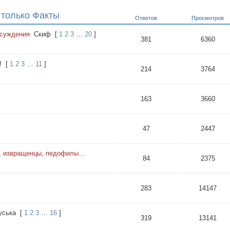
только Факты
Ответов
Просмотров
бсуждения
Cкиф
[
1
2
3
…
20
]
381
6360
!
[
1
2
3
…
11
]
214
3764
163
3660
47
2447
, извращенцы, педофилы...
84
2375
283
14147
уська
[
1
2
3
…
16
]
319
13141