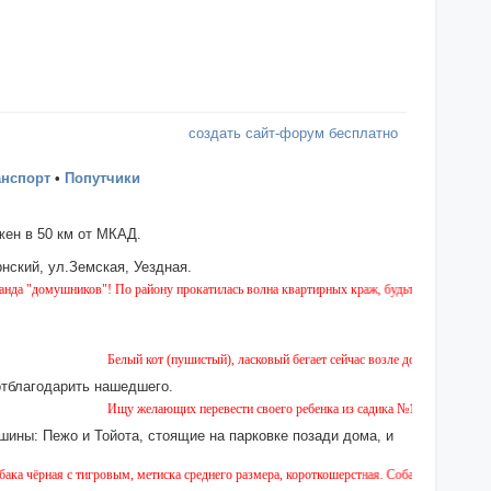
создать сайт-форум бесплатно
анспорт
•
Попутчики
ен в 50 км от МКАД.
нский, ул.Земская, Уездная.
ков"! По району прокатилась волна квартирных краж, будьте бдительны!
Белый кот (пушистый), ласковый бегает сейчас возле дома № 2 на Земской. 
отблагодарить нашедшего.
Ищу желающих перевести своего ребенка из садика №11 в садик № 26. Есть
шины: Пежо и Тойота, стоящие на парковке позади дома, и
гровым, метиска среднего размера, короткошерстная. Собака пугливая, не агрессивная.