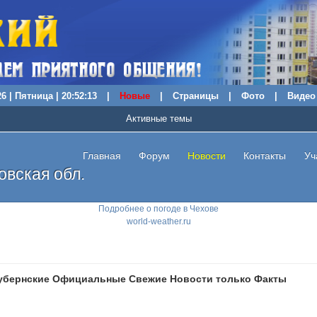
6 | Пятница | 20:52:14
|
Новые
|
Страницы
|
Фото
|
Видео
Активные темы
Главная
Форум
Новости
Контакты
Уч
вская обл.
Подробнее о погоде в Чехове
world-weather.ru
убернские Официальные Свежие Новости только Факты