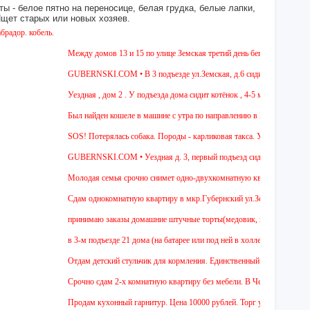
ы - белое пятно на переносице, белая грудка, белые лапки,
 Ищет старых или новых хозяев.
ь.
Между домов 13 и 15 по улице Земская третий день бегает собака из породы
GUBERNSKI.COM • В 3 подъезде ул.Земская, д.6 сидит очень голодная чер
Уездная , дом 2 . У подъезда дома сидит котёнок , 4-5 мес , девочка. Чёрн
Был найден кошеле в машине с утра по направлению в Москву,девушка сади
SOS! Потерялась собака. Породы - карликовая такса. Уважаемые соседи! Жи
GUBERNSKI.COM • Уездная д. 3, первый подъезд сидит полосатый ОЧЕ
Молодая семья срочно снимет одно-двухкомнатную квартиру на длительный
Cдам однокомнатную квартиру в мкр.Губернский ул.Земская. Ремонт от заст
принимаю заказы домашние штучные торты(медовик, муравейник, наполеон,
в 3-м подъезде 21 дома (на батарее или под ней в холле) тоскует и доверч
Отдам детский стульчик для кормления. Единственный минус - нет мягкой на
Срочно сдам 2-х комнатную квартиру без мебели. В Чехове буду после 15-00
Продам кухонный гарнитур. Цена 10000 рублей. Торг уместен.