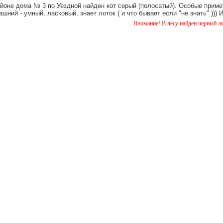
айоне дома № 3 по Уездной найден кот серый (полосатый). Особые примет
шний - умный, ласковый, знает лоток ( и что бывает если "не знать" )))
Внимание! В лесу найден черный лабрадор. кобел