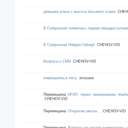
девушка упала с высоты восьмого этажа
CHEH
В Губернском появилась первая общедоступная
В Губернском Найден Гейзер!
CHEHOV-VID
Вопросы к СМИ
CHEHOV-VID
извращенец в лесу
золушка
Перемещена:
ИГИЛ, теракт, минирование, бомб
CHEHOV-VID
Перемещена:
Открытие школы...
CHEHOV-VID
Перемещена:
Вопросы по оплате коммуналки, ск