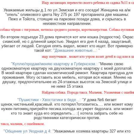
Ищу желающих перевести своего ребенка из садика №11 в садик
Уважаемые жильцы д.1 по ул.Земская и его соседи! Женщина на а/м
"опель" оливкового цвета №у 275 рс 197 протаранила две машины:
Пежо и Тойота, стоящие на парковке позади дома, и скрылась в
неизвестном направлении.
чёрная с тигровым, метиска среднего размера, короткошерстная. Собака пугливая, не а
Во втором подъезде 23 дома прячется кот или кошка (подросток). Окрас
сиамский, но с длинной шерстью. Увидел его дня 4 назад, зашуганый,
убегает от людей. Сегодня опять видел, может кто ищет. Вот примерно
такой кот:
"Домашние животные...: "
ищу попутчиков . может кто утром возит детей в сад или в школ
"Куплю/продам/меняю квартиру в Губернском.: "
Меняю свою
однокомнатную квартиру на двухкомнатную квартиру с моей доплатой.
В моей квартире сделан косметический ремонт. Квартира пригодна для
проживания. Могу оставить всю мебель, которая вся новая. Меняю на
двушку, предпочтительнее из 24-этажных высоток на Земской улице и
не ниже 15 этажа
Найдена собака. Порода такса. Мальчик. Ухоженная с ошейнико
"Пушистики - Хвостатики в беде...: "
У дома №6 бегает
щенок,чистенький,красивый. кто потерял?отзовитесь.... или может кому
нужен питомец,пригрейте песика.холода же.умрет бедолага. или может
кто то знает куда его определить... :( хотела забрать себе но
родственники категорически против.
а, мальчик, с ошейником.
"Общение ул Уездная д 4: "
Уважаемые хозяева квартиры 327 или кто