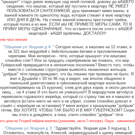
"крышует" стадо диких живущих над моей головой, довожу до вАШЕГО
сведения, что кишлак, который вЫ пустили в квартиру НЕ УМЕЕТ
ПОЛЬЗОВАТЬСЯ САНТЕХНИКОЙ, душ принимают мимо ванны, в
ванной комнате по щиколотку вода, которая стекает в мою квартиру
ИЗО ДНЯ В ДЕНЬ. На стенах ванной комнаты проступает грибок,
который полез и ко мне. ЕСЛИ вЫ НЕ ПРИМЕТЕ МЕРЫ САМИ, ТО Я
ПРИМУ МЕРЫ ОДНОЗНАЧНЫЕ. Что останется после этого с вАШЕЙ
квартирой - вАШИ проблемы. ДОСТАЛО!!!
часы женские.
"Общение ул Уездная д 4: "
Сегодня ночью, в кишлаке на 12 этаже, в
кв.321 был мордобой с бейсбольными битами и проломленными
черепами. Мне интересно - тёти, которые крышуют эти кишлаки,
спокойно спят? Или за тридцать серебряников им плевать, что мкр.
Губернский превращается в непонятное поселение? Вместо того, чтобы
вместе с силовыми структурами выявлять незаконных жильцов,
"добрые" тёти предупреждают, что бы лишних при проверке не было. Я
жил в Душанбе с 93 по 96 год и видел, как вполне обыденно в
панельной девятиэтажке в трёхкомнатной квартире жили-были
курятник(примерно на 15 курочек), хлев для двух коров, и около десятка
овец.... на 4 этаже И это было не уникально!!! В маршрутном автобусе
перевозили годовалого жеребца, который со страху там же и навалял в
автобусе (кстати никто ни чего и не убрал, хозяин спокойно доехал и
сошёл с жеребцом на остановке) У меня вопрос к крышующим "добрым"
тётям, ВЫ ХОТИТЕ ЧТОБЫ ТАК БЫЛО И В МКР ГУБЕРНСКОМ? Скоро
мы этого и дождёмся, а пока, спите спокойно "добрые" тёти
ома на Уездной найдена кошечка (домашняя, около 5 месяцев). Окрас - камышовый, на од
"Общение ул Уездная д 3: "
Здравствуйте. Уездная дом 3 подъезд 1.
Отзовитесь, пожалуйста, Алексей, неравнодушный к щенку немецкой