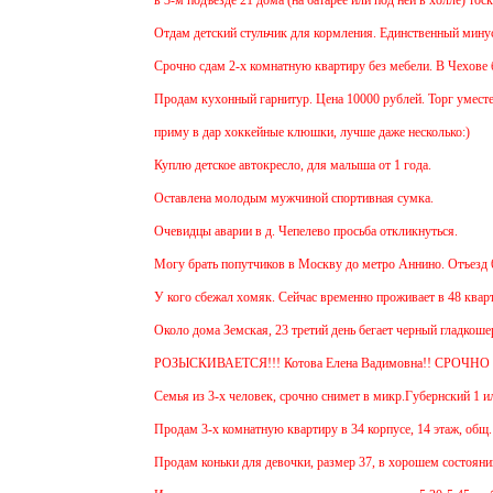
Отдам детский стульчик для кормления. Единственный минус - н
Срочно сдам 2-х комнатную квартиру без мебели. В Чехове буду
Продам кухонный гарнитур. Цена 10000 рублей. Торг уместен.
приму в дар хоккейные клюшки, лучше даже несколько:)
Куплю детское автокресло, для малыша от 1 года.
Оставлена молодым мужчиной спортивная сумка.
Очевидцы аварии в д. Чепелево просьба откликнуться.
Могу брать попутчиков в Москву до метро Аннино. Отъезд 6.45
У кого сбежал хомяк. Сейчас временно проживает в 48 квартире
Около дома Земская, 23 третий день бегает черный гладкошерс
РОЗЫСКИВАЕТСЯ!!! Котова Елена Вадимовна!! СРОЧНО 
Семья из 3-х человек, срочно снимет в микр.Губернский 1 или 
Продам 3-х комнатную квартиру в 34 корпусе, 14 этаж, общ. пл
Продам коньки для девочки, размер 37, в хорошем состоянии.