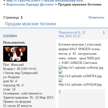
»
мкр.«ГУБЕРНСКИЙ» г.Чехов Московская обл.
»
Барахолка Одежда Детское
»
Продам мужские ботинки
Страница:
1
Ответить
Продам мужские ботинки
Поделиться
Сб, 21
1
GIZMMA
Ноя 2015 23:37
Пользователь
Ботинки мужские ( классика)
фирма RALF RINGER осень-
весна, р. 42 натуральная
кожа, новые. цена 5000 руб.
т. 8-967-1490236 Светлана
Пол:
Женский
Возраст:
45
[1981-03-01]
г.Чехов мкр.Губернский:
ул.Уездная
дом №:
4
подъезд №:
4
этаж:
14
0
Основание:
собственность
Зарегистрирован
: Вт, 12 Мар 2013
Провел на форуме:
11 часов 42 минуты