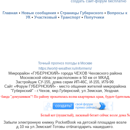
создать сайт-форум бесплатно
Главная
•
Новые сообщения
•
Страницы Губернского
•
Вопросы к
УК
•
Участковый
•
Транспорт
•
Попутчики
Точный прогноз погоды в Москве
https://world-weather.ru/informers/
Микрорайон «ГУБЕРНСКИЙ» города ЧЕХОВ Чеховского района
Московской области расположен в 50 км от МКАД.
Застройщик СУ-155, дома серии ИП-46С, И-155, И79-99.
Сайт «Форум ГУБЕРНСКИЙ» - место общения жителей микрорайона
"Губернский" - г.Чехов, мкр.Губернский, ул.Земская, Уездная.
а "домушников"! По району прокатилась волна квартирных краж, будьте бдительны!
Белый кот (пушистый), ласковый бегает сейчас возле дома № 2 
Забыли электронную книжку PocketBook на детской площадке возле
д.10 на ул.Земская! Готовы отблагодарить нашедшего.