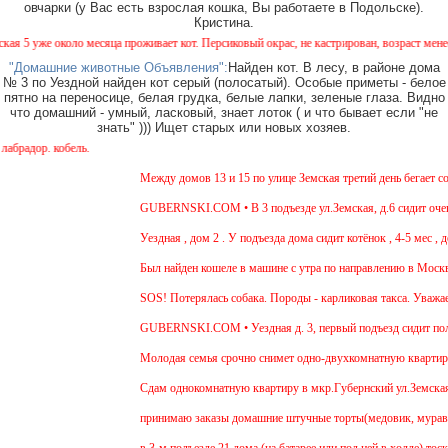
овчарки (у Вас есть взрослая кошка, Вы работаете в Подольске).
Кристина.
5 уже около месяца проживает кот. Персиковый окрас, не кастрирован, возраст менее год
"Домашние животные Объявления":
Найден кот. В лесу, в районе дома
№ 3 по Уездной найден кот серый (полосатый). Особые приметы - белое
пятно на переносице, белая грудка, белые лапки, зеленые глаза. Видно
что домашний - умный, ласковый, знает лоток ( и что бывает если "не
знать" ))) Ищет старых или новых хозяев.
дор. кобель.
Между домов 13 и 15 по улице Земская третий день бегает соба
GUBERNSKI.COM • В 3 подъезде ул.Земская, д.6 сидит очень 
Уездная , дом 2 . У подъезда дома сидит котёнок , 4-5 мес , д
Был найден кошеле в машине с утра по направлению в Москву,
SOS! Потерялась собака. Породы - карликовая такса. Уважаемы
GUBERNSKI.COM • Уездная д. 3, первый подъезд сидит пол
Молодая семья срочно снимет одно-двухкомнатную квартиру на
Cдам однокомнатную квартиру в мкр.Губернский ул.Земская. Ре
принимаю заказы домашние штучные торты(медовик, муравейник
в 3-м подъезде 21 дома (на батарее или под ней в холле) тоск