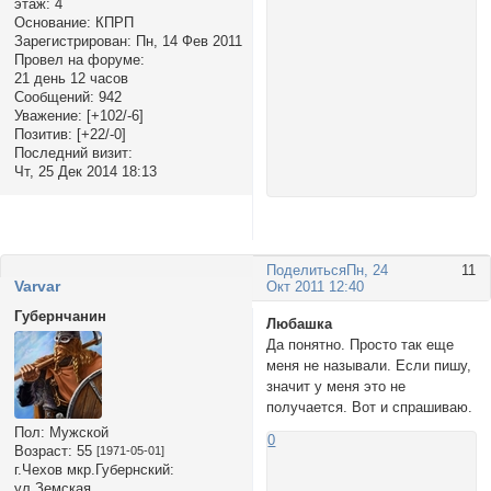
этаж:
4
Основание:
КПРП
Зарегистрирован
: Пн, 14 Фев 2011
Провел на форуме:
21 день 12 часов
Сообщений:
942
Уважение:
[+102/-6]
Позитив:
[+22/-0]
Последний визит:
Чт, 25 Дек 2014 18:13
Поделиться
Пн, 24
11
Varvar
Окт 2011 12:40
Губернчанин
Любашка
Да понятно. Просто так еще
меня не называли. Если пишу,
значит у меня это не
получается. Вот и спрашиваю.
Пол:
Мужской
0
Возраст:
55
[1971-05-01]
г.Чехов мкр.Губернский:
ул.Земская