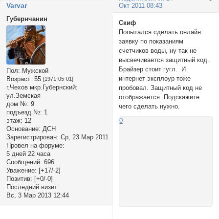
Varvar
Окт 2011 08:43
Губернчанин
Скиф
Попытался сделать онлайн
заявку по показаниям
счетчиков воды, ну так не
высвечивается защитный код.
Брайзер стоит гугл. И
Пол:
Мужской
интернет эксплоур тоже
Возраст:
55
[1971-05-01]
г.Чехов мкр.Губернский:
пробовал. Защитный код не
ул.Земская
отображается. Подскажите
дом №:
9
чего сделать нужно.
подъезд №:
1
этаж:
12
0
Основание:
ДСН
Зарегистрирован
: Ср, 23 Мар 2011
Провел на форуме:
5 дней 22 часа
Сообщений:
696
Уважение:
[+17/-2]
Позитив:
[+0/-0]
Последний визит:
Вс, 3 Мар 2013 12:44