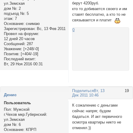
берут 4200руб.
ул.Земская
дом №:
2
кто то добивается своего и им
подъезд №:
5
ставят бесплатно, а кто то не
этаж:
7
связывается и платит
Основание:
снимаю
Зарегистрирован
: Вс, 13 Фев 2011
0
Провел на форуме:
12 дней 20 часов
Сообщений:
287
Уважение:
[+248/-0]
Позитив:
[+404/-19]
Последний визит:
Вт, 29 Ноя 2016 00:31
Поделиться
Вт, 13
19
Денис
Дек 2011 10:46
Пользователь
К сожалению с деньгами
Пол:
Мужской
сейчас напряг, будем
г.Чехов мкр.Губернский:
бадаться. И акт первичного
ул.Земская
осмотра квартиры никто не
дом №:
6
отменял.))
Основание:
КПРП