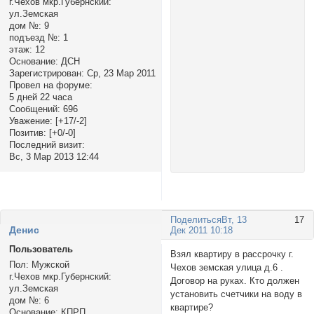
г.Чехов мкр.Губернский:
ул.Земская
дом №:
9
подъезд №:
1
этаж:
12
Основание:
ДСН
Зарегистрирован
: Ср, 23 Мар 2011
Провел на форуме:
5 дней 22 часа
Сообщений:
696
Уважение:
[+17/-2]
Позитив:
[+0/-0]
Последний визит:
Вс, 3 Мар 2013 12:44
Поделиться
Вт, 13
17
Денис
Дек 2011 10:18
Пользователь
Взял квартиру в рассрочку г.
Пол:
Мужской
Чехов земская улица д.6 .
г.Чехов мкр.Губернский:
Договор на руках. Кто должен
ул.Земская
установить счетчики на воду в
дом №:
6
квартире?
Основание:
КПРП