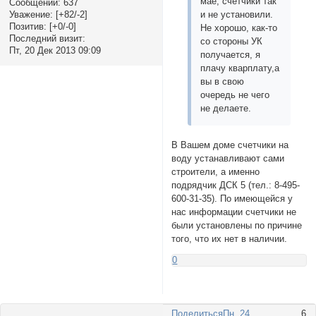
мае, счётчики так
Сообщений:
637
Уважение:
[+82/-2]
и не установили.
Позитив:
[+0/-0]
Не хорошо, как-то
Последний визит:
со стороны УК
Пт, 20 Дек 2013 09:09
получается, я
плачу кварплату,а
вы в свою
очередь не чего
не делаете.
В Вашем доме счетчики на
воду устанавливают сами
строители, а именно
подрядчик ДСК 5 (тел.: 8-495-
600-31-35). По имеющейся у
нас информации счетчики не
были установлены по причине
того, что их нет в наличии.
0
Поделиться
Пн, 24
6