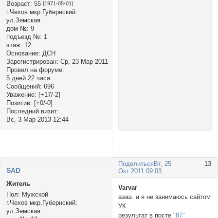
Возраст:
55
[1971-05-01]
г.Чехов мкр.Губернский:
ул.Земская
дом №:
9
подъезд №:
1
этаж:
12
Основание:
ДСН
Зарегистрирован
: Ср, 23 Мар 2011
Провел на форуме:
5 дней 22 часа
Сообщений:
696
Уважение:
[+17/-2]
Позитив:
[+0/-0]
Последний визит:
Вс, 3 Мар 2013 12:44
Поделиться
Вт, 25
13
SAD
Окт 2011 09:03
Житель
Varvar
Пол:
Мужской
аэаэ. а я не занимаюсь сайтом
г.Чехов мкр.Губернский:
УК.
ул.Земская
результат в посте
"87"