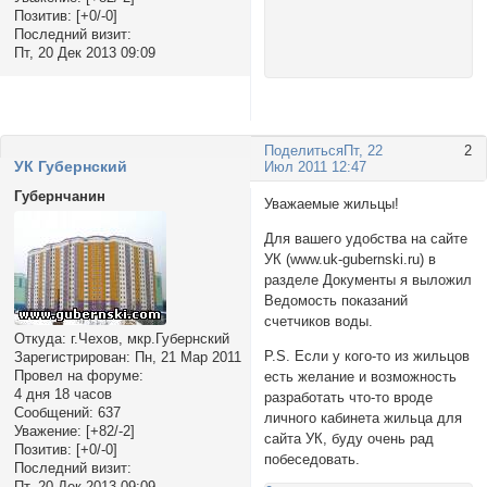
Позитив:
[+0/-0]
Последний визит:
Пт, 20 Дек 2013 09:09
Поделиться
Пт, 22
2
УК Губернский
Июл 2011 12:47
Губернчанин
Уважаемые жильцы!
Для вашего удобства на сайте
УК (www.uk-gubernski.ru) в
разделе Документы я выложил
Ведомость показаний
счетчиков воды.
Откуда:
г.Чехов, мкр.Губернский
P.S. Если у кого-то из жильцов
Зарегистрирован
: Пн, 21 Мар 2011
Провел на форуме:
есть желание и возможность
4 дня 18 часов
разработать что-то вроде
Сообщений:
637
личного кабинета жильца для
Уважение:
[+82/-2]
сайта УК, буду очень рад
Позитив:
[+0/-0]
побеседовать.
Последний визит:
Пт, 20 Дек 2013 09:09