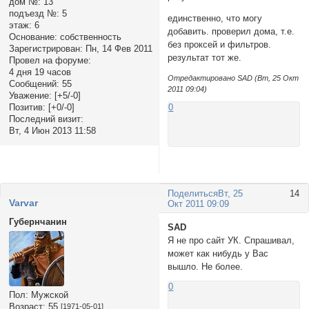
дом №:
13
подъезд №:
5
единственно, что могу
этаж:
6
добавить. проверил дома, т.е.
Основание:
собственность
без проксей и фильтров.
Зарегистрирован
: Пн, 14 Фев 2011
результат тот же.
Провел на форуме:
4 дня 19 часов
Отредактировано SAD (Вт, 25 Окт
Сообщений:
55
2011 09:04)
Уважение:
[+5/-0]
Позитив:
[+0/-0]
0
Последний визит:
Вт, 4 Июн 2013 11:58
Поделиться
Вт, 25
14
Varvar
Окт 2011 09:09
Губернчанин
SAD
Я не про сайт УК. Спрашивал,
может как нибудь у Вас
вышло. Не более.
0
Пол:
Мужской
Возраст:
55
[1971-05-01]