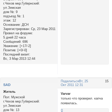
г.Чехов мкр.Губернский:
ул.Земская
дом №:
9
подъезд №:
1
этаж:
12
Основание:
ДСН
Зарегистрирован
: Ср, 23 Мар 2011
Провел на форуме:
5 дней 22 часа
Сообщений:
696
Уважение:
[+17/-2]
Позитив:
[+0/-0]
Последний визит:
Вс, 3 Мар 2013 12:44
Поделиться
Вт, 25
15
SAD
Окт 2011 12:31
Житель
Varvar
Пол:
Мужской
только что проверил. капча
г.Чехов мкр.Губернский:
появилась.
ул.Земская
дом №:
13
0