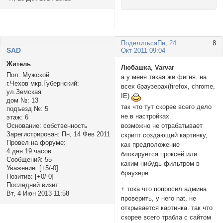
Поделиться
Пн, 24
8
SAD
Окт 2011 09:04
Житель
Любашка
,
Varvar
Пол:
Мужской
а у меня такая же фигня. на
г.Чехов мкр.Губернский:
всех браузерах(firefox, chrome,
ул.Земская
IE)
дом №:
13
так что тут скорее всего дело
подъезд №:
5
не в настройках.
этаж:
6
Основание:
собственность
возможно не отрабатывает
Зарегистрирован
: Пн, 14 Фев 2011
скрипт создающий картинку,
Провел на форуме:
как предположение
4 дня 19 часов
блокируется проксей или
Сообщений:
55
каким-нибудь фильтром в
Уважение:
[+5/-0]
браузере.
Позитив:
[+0/-0]
Последний визит:
+ тока что попросил админа
Вт, 4 Июн 2013 11:58
проверить, у него nat, не
открывается картинка. так что
скорее всего трабла с сайтом