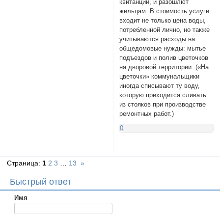
квитанции, и разошлют
жильцам. В стоимость услуги
входит не только цена воды,
потребленной лично, но также
учитываются расходы на
общедомовые нужды: мытье
подъездов и полив цветочков
на дворовой территории. («На
цветочки» коммунальщики
иногда списывают ту воду,
которую приходится сливать
из стояков при производстве
ремонтных работ.)
0
Страница:
1
2
3
…
13
»
Быстрый ответ
Имя