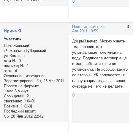
0
Поделиться
Чт, 25
3
Ирина Я
Авг 2011 19:59
Участник
Добрый вечер! Можно узнать
Пол:
Женский
телефончик, кто
г.Чехов мкр.Губернский:
устанавливает счётчики на
ул.Земская
воду. Подписала договор ещё
дом №:
9
в мае, счётчики так и не
подъезд №:
1
установили. Не хорошо, как-то
этаж:
4
со стороны УК получается, я
Основание:
извещение
плачу кварплату,а вы в свою
Зарегистрирован
: Чт, 25 Авг 2011
Провел на форуме:
очередь не чего не делаете.
1 час 6 минут
0
Сообщений:
2
Уважение:
[+0/-0]
Позитив:
[+0/-0]
Последний визит:
Сб, 28 Янв 2012 22:42