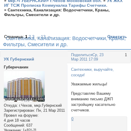
»
мкр.«ГУБЕРНСКИЙ» г.Чехов Московская обл.
»
УК ЖКХ
ИГ ТСЖ Прописка Коммуналка Тарифы Счетчики.
»
Сантехника, Канализация: Водосчетчики, Краны,
Фильтры, Смесители и др.
Страница:
1
2
3
…
13
»
Ответить
Сантехника, Канализация: Водосчетчики, Краны,
Фильтры, Смесители и др.
Поделиться
Ср, 23
1
УК Губернский
Мар 2011 17:09
Губернчанин
Сантехники, выручайте,
соседи!
Уважаемые жильцы!
Представляю Вашему
вниманию письмо ДЖП
застройщику касательно
Откуда:
г.Чехов, мкр.Губернский
счетчиков.
Зарегистрирован
: Пн, 21 Мар 2011
Провел на форуме:
0
4 дня 18 часов
Сообщений:
637
Уважение:
[+82/-2]