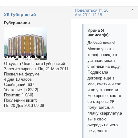
Поделиться
Пт, 26
4
УК Губернский
Авг 2011 12:18
Губернчанин
Ирина Я
написал(а):
Добрый вечер!
Можно узнать
телефончик, кто
устанавливает
Откуда:
г.Чехов, мкр.Губернский
счётчики на воду.
Зарегистрирован
: Пн, 21 Мар 2011
Подписала
Провел на форуме:
договор ещё в
4 дня 18 часов
мае, счётчики так
Сообщений:
637
Уважение:
[+82/-2]
и не установили.
Позитив:
[+0/-0]
Не хорошо, как-то
Последний визит:
со стороны УК
Пт, 20 Дек 2013 09:09
получается, я
плачу кварплату,а
вы в свою
очередь не чего
не делаете.