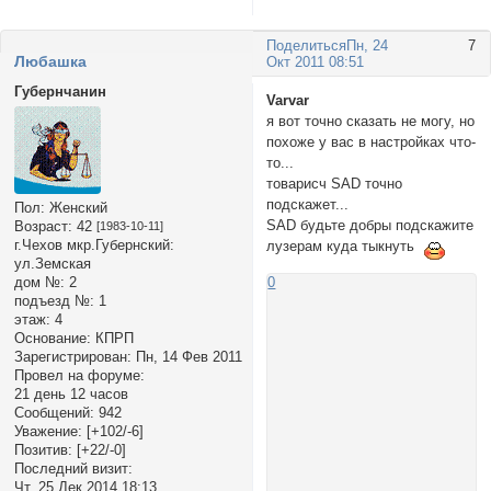
Поделиться
Пн, 24
7
Любашка
Окт 2011 08:51
Губернчанин
Varvar
я вот точно сказать не могу, но
похоже у вас в настройках что-
то...
товарисч SAD точно
подскажет...
Пол:
Женский
SAD будьте добры подскажите
Возраст:
42
[1983-10-11]
г.Чехов мкр.Губернский:
лузерам куда тыкнуть
ул.Земская
дом №:
2
0
подъезд №:
1
этаж:
4
Основание:
КПРП
Зарегистрирован
: Пн, 14 Фев 2011
Провел на форуме:
21 день 12 часов
Сообщений:
942
Уважение:
[+102/-6]
Позитив:
[+22/-0]
Последний визит:
Чт, 25 Дек 2014 18:13