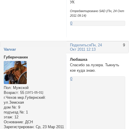
УК
Отредактировано SAD (Пн, 24 Окт
2011 09:14)
0
Поделиться
Пн, 24
9
Varvar
Окт 2011 12:13
Губернчанин
Любашка
Спасибо за лузера. Тыкнуть
кое куда знаю.
0
Пол:
Мужской
Возраст:
55
[1971-05-01]
г.Чехов мкр.Губернский:
ул.Земская
дом №:
9
подъезд №:
1
этаж:
12
Основание:
ДСН
Зарегистрирован
: Ср, 23 Мар 2011