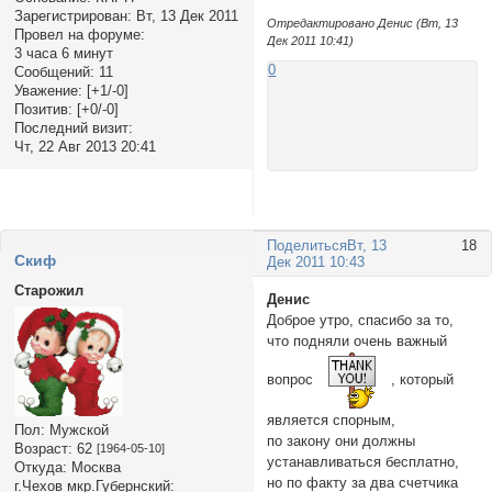
Зарегистрирован
: Вт, 13 Дек 2011
Отредактировано Денис (Вт, 13
Провел на форуме:
Дек 2011 10:41)
3 часа 6 минут
0
Сообщений:
11
Уважение:
[+1/-0]
Позитив:
[+0/-0]
Последний визит:
Чт, 22 Авг 2013 20:41
Поделиться
Вт, 13
18
Cкиф
Дек 2011 10:43
Старожил
Денис
Доброе утро, спасибо за то,
что подняли очень важный
вопрос
, который
является спорным,
Пол:
Мужской
по закону они должны
Возраст:
62
[1964-05-10]
устанавливаться бесплатно,
Откуда:
Москва
но по факту за два счетчика
г.Чехов мкр.Губернский: