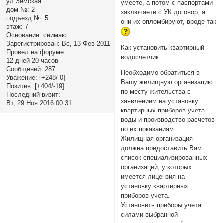
ул.Земская
умеете, а потом с паспортами
дом №:
2
заключаете с УК договор, а
подъезд №:
5
они их опломбируют, вроде так
этаж:
7
Основание:
снимаю
Зарегистрирован
: Вс, 13 Фев 2011
Как установить квартирный
Провел на форуме:
водосчетчик
12 дней 20 часов
Сообщений:
287
Необходимо обратиться в
Уважение:
[+248/-0]
Вашу жилищную организацию
Позитив:
[+404/-19]
по месту жительства с
Последний визит:
заявлением на установку
Вт, 29 Ноя 2016 00:31
квартирных приборов учета
воды и производство расчетов
по их показаниям.
Жилищная организация
должна предоставить Вам
список специализированных
организаций, у которых
имеется лицензия на
установку квартирных
приборов учета.
Установить приборы учета
силами выбранной