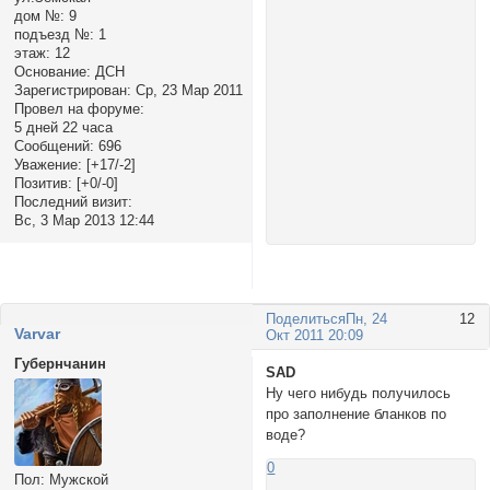
дом №:
9
подъезд №:
1
этаж:
12
Основание:
ДСН
Зарегистрирован
: Ср, 23 Мар 2011
Провел на форуме:
5 дней 22 часа
Сообщений:
696
Уважение:
[+17/-2]
Позитив:
[+0/-0]
Последний визит:
Вс, 3 Мар 2013 12:44
Поделиться
Пн, 24
12
Varvar
Окт 2011 20:09
Губернчанин
SAD
Ну чего нибудь получилось
про заполнение бланков по
воде?
0
Пол:
Мужской