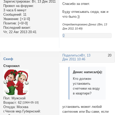
Зарегистрирован
: Вт, 13 Дек 2011
Спасибо за ответ.
Провел на форуме:
3 часа 6 минут
Буду отписывать сюда, как и
Сообщений:
11
что было.))
Уважение:
[+1/-0]
Позитив:
[+0/-0]
Отредактировано Денис (Вт, 13
Последний визит:
Дек 2011 10:49)
Чт, 22 Авг 2013 20:41
0
Поделиться
Вт, 13
20
Cкиф
Дек 2011 10:46
Старожил
Денис написал(а):
Кто должен
установить
счетчики на воду
в квартире?
Пол:
Мужской
Возраст:
62
[1964-05-10]
установить может любой
Откуда:
Москва
г.Чехов мкр.Губернский:
сантехник или Вы сами, если