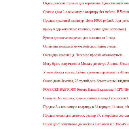
Отдам детский стульчик для кормления. Единственный минус - 
Срочно сдам 2-х комнатную квартиру без мебели. В Чехове буд
Продам кухонный гарнитур. Цена 10000 рублей. Торг уместен
приму в дар хоккейные клюшки, лучше даже несколько:)
Куплю детское автокресло, для малыша от 1 года.
Оставлена молодым мужчиной спортивная сумка.
Очевидцы аварии в д. Чепелево просьба откликнуться.
Могу брать попутчиков в Москву до метро Аннино. Отъезд 6.4
У кого сбежал хомяк. Сейчас временно проживает в 48 квартир
Около дома Земская, 23 третий день бегает черный гладкошер
РОЗЫСКИВАЕТСЯ!!! Котова Елена Вадимовна!! СРОЧНО
Семья из 3-х человек, срочно снимет в микр.Губернский 1 или
Продам 3-х комнатную квартиру в 34 корпусе, 14 этаж, общ. п
Продам коньки для девочки, размер 37, в хорошем состоянии
Ищем двух попутчиков до москвы выезжаем в 5.30-5.45 и обра