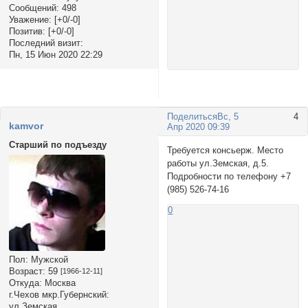
Сообщений:
498
Уважение:
[+0/-0]
Позитив:
[+0/-0]
Последний визит:
Пн, 15 Июн 2020 22:29
Поделиться
Вс, 5
4
kamvor
Апр 2020 09:39
Старший по подъезду
Требуется консьерж. Место
работы ул.Земская, д.5.
Подробности по телефону +7
(985) 526-74-16
0
Пол:
Мужской
Возраст:
59
[1966-12-11]
Откуда:
Москва
г.Чехов мкр.Губернский:
ул.Земская