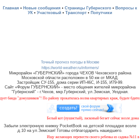
Главная
•
Новые сообщения
•
Страницы Губернского
•
Вопросы к
УК
•
Участковый
•
Транспорт
•
Попутчики
Точный прогноз погоды в Москве
https://world-weather.ru/informers/
Микрорайон «ГУБЕРНСКИЙ» города ЧЕХОВ Чеховского района
Московской области расположен в 50 км от МКАД.
Застройщик СУ-155, дома серии ИП-46С, И-155, И79-99.
Сайт «Форум ГУБЕРНСКИЙ» - место общения жителей микрорайона
"Губернский" - г.Чехов, мкр.Губернский, ул.Земская, Уездная.
нда "домушников"! По району прокатилась волна квартирных краж, будьте бдительны!
Белый кот (пушистый), ласковый бегает сейчас возле дома № 2
Забыли электронную книжку PocketBook на детской площадке возле
д.10 на ул.Земская! Готовы отблагодарить нашедшего.
Ищу желающих перевести своего ребенка из садика №11 в сад