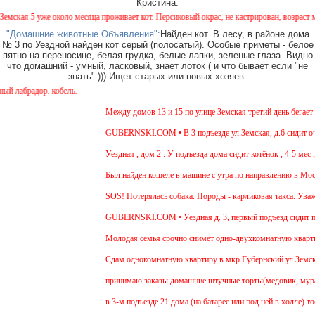
Кристина.
я 5 уже около месяца проживает кот. Персиковый окрас, не кастрирован, возраст менее г
"Домашние животные Объявления":
Найден кот. В лесу, в районе дома
№ 3 по Уездной найден кот серый (полосатый). Особые приметы - белое
пятно на переносице, белая грудка, белые лапки, зеленые глаза. Видно
что домашний - умный, ласковый, знает лоток ( и что бывает если "не
знать" ))) Ищет старых или новых хозяев.
брадор. кобель.
Между домов 13 и 15 по улице Земская третий день бегает со
GUBERNSKI.COM • В 3 подъезде ул.Земская, д.6 сидит очень
Уездная , дом 2 . У подъезда дома сидит котёнок , 4-5 мес , 
Был найден кошеле в машине с утра по направлению в Москву
SOS! Потерялась собака. Породы - карликовая такса. Уважаем
GUBERNSKI.COM • Уездная д. 3, первый подъезд сидит по
Молодая семья срочно снимет одно-двухкомнатную квартиру н
Cдам однокомнатную квартиру в мкр.Губернский ул.Земская. Р
принимаю заказы домашние штучные торты(медовик, муравейни
в 3-м подъезде 21 дома (на батарее или под ней в холле) то