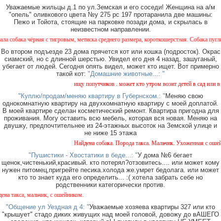
Уважаемые жильцы д.1 по ул.Земская и его соседи! Женщина на а/м
"опель" оливкового цвета №у 275 рс 197 протаранила две машины:
Пежо и Тойота, стоящие на парковке позади дома, и скрылась в
неизвестном направлении.
а чёрная с тигровым, метиска среднего размера, короткошерстная. Собака пугливая, не
Во втором подъезде 23 дома прячется кот или кошка (подросток). Окрас
сиамский, но с длинной шерстью. Увидел его дня 4 назад, зашуганый,
убегает от людей. Сегодня опять видел, может кто ищет. Вот примерно
такой кот:
"Домашние животные...: "
ищу попутчиков . может кто утром возит детей в сад или в шко
"Куплю/продам/меняю квартиру в Губернском.: "
Меняю свою
однокомнатную квартиру на двухкомнатную квартиру с моей доплатой.
В моей квартире сделан косметический ремонт. Квартира пригодна для
проживания. Могу оставить всю мебель, которая вся новая. Меняю на
двушку, предпочтительнее из 24-этажных высоток на Земской улице и
не ниже 15 этажа
Найдена собака. Порода такса. Мальчик. Ухоженная с ошейник
"Пушистики - Хвостатики в беде...: "
У дома №6 бегает
щенок,чистенький,красивый. кто потерял?отзовитесь.... или может кому
нужен питомец,пригрейте песика.холода же.умрет бедолага. или может
кто то знает куда его определить... :( хотела забрать себе но
родственники категорически против.
кса, мальчик, с ошейником.
"Общение ул Уездная д 4: "
Уважаемые хозяева квартиры 327 или кто
"крышует" стадо диких живущих над моей головой, довожу до вАШЕГО