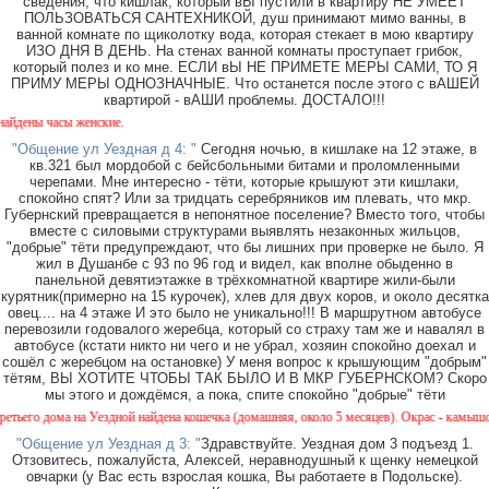
сведения, что кишлак, который вЫ пустили в квартиру НЕ УМЕЕТ
ПОЛЬЗОВАТЬСЯ САНТЕХНИКОЙ, душ принимают мимо ванны, в
ванной комнате по щиколотку вода, которая стекает в мою квартиру
ИЗО ДНЯ В ДЕНЬ. На стенах ванной комнаты проступает грибок,
который полез и ко мне. ЕСЛИ вЫ НЕ ПРИМЕТЕ МЕРЫ САМИ, ТО Я
ПРИМУ МЕРЫ ОДНОЗНАЧНЫЕ. Что останется после этого с вАШЕЙ
квартирой - вАШИ проблемы. ДОСТАЛО!!!
ы часы женские.
"Общение ул Уездная д 4: "
Сегодня ночью, в кишлаке на 12 этаже, в
кв.321 был мордобой с бейсбольными битами и проломленными
черепами. Мне интересно - тёти, которые крышуют эти кишлаки,
спокойно спят? Или за тридцать серебряников им плевать, что мкр.
Губернский превращается в непонятное поселение? Вместо того, чтобы
вместе с силовыми структурами выявлять незаконных жильцов,
"добрые" тёти предупреждают, что бы лишних при проверке не было. Я
жил в Душанбе с 93 по 96 год и видел, как вполне обыденно в
панельной девятиэтажке в трёхкомнатной квартире жили-были
курятник(примерно на 15 курочек), хлев для двух коров, и около десятка
овец.... на 4 этаже И это было не уникально!!! В маршрутном автобусе
перевозили годовалого жеребца, который со страху там же и навалял в
автобусе (кстати никто ни чего и не убрал, хозяин спокойно доехал и
сошёл с жеребцом на остановке) У меня вопрос к крышующим "добрым"
тётям, ВЫ ХОТИТЕ ЧТОБЫ ТАК БЫЛО И В МКР ГУБЕРНСКОМ? Скоро
мы этого и дождёмся, а пока, спите спокойно "добрые" тёти
 дома на Уездной найдена кошечка (домашняя, около 5 месяцев). Окрас - камышовый, на 
"Общение ул Уездная д 3: "
Здравствуйте. Уездная дом 3 подъезд 1.
Отзовитесь, пожалуйста, Алексей, неравнодушный к щенку немецкой
овчарки (у Вас есть взрослая кошка, Вы работаете в Подольске).