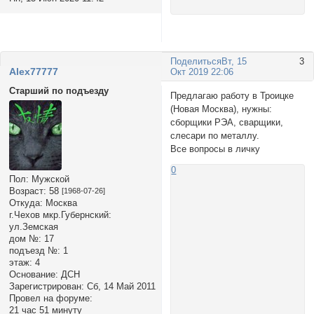
Поделиться
Вт, 15
3
Alex77777
Окт 2019 22:06
Старший по подъезду
Предлагаю работу в Троицке
(Новая Москва), нужны:
сборщики РЭА, сварщики,
слесари по металлу.
Все вопросы в личку
0
Пол:
Мужской
Возраст:
58
[1968-07-26]
Откуда:
Москва
г.Чехов мкр.Губернский:
ул.Земская
дом №:
17
подъезд №:
1
этаж:
4
Основание:
ДСН
Зарегистрирован
: Сб, 14 Май 2011
Провел на форуме:
21 час 51 минуту