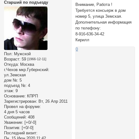
Старший по подъезду
Внимание, Работа !
Требуется консьерж в дом
номер 5, улица Земская.
Дополнительная информация
по телефону:
8-916-636-34-42
Кирилл
0
Пол:
Мужской
Возраст:
59
[1966-12-11]
Откуда:
Москва
г.Чехов мкр.Губернский:
ул.Земская
дом №:
5
подъезд №:
4
этаж:
9
Основание:
КПРП
Зарегистрирован
: Вт, 26 Апр 2011
Провел на форуме:
4 дня 5 часов
Сообщений:
408
Уважение:
[+0/-0]
Позитив:
[+0/-0]
Последний визит:
Пн, 15 Июн 2020 11:42