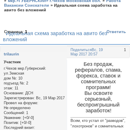
»
мкр.«ГУБЕРНСКИЙ» г.Чехов Московская обл.
»
Работа
Вакансии Соискатели
»
Идеальная схема заработка на
авито без вложений
Страница:
1
Ответить
Идеальная схема заработка на авито без
вложений
Поделиться
Вс, 19
1
trilaurin
Мар 2017 20:57
Участник
Без продаж,
г.Чехов мкр.Губернский:
рефералов, спама,
ул.Земская
форекса, ставок и
дом №:
10
сомнительных
подъезд №:
2
программ!
этаж:
11
Вы освоите
Основание:
ДСН
Зарегистрирован
: Вс, 19 Мар 2017
серьезный,
Провел на форуме:
беспроигрышный
Не определено
заработок!
Сообщений:
1
Уважение:
[+0/-0]
Всем, кто устал от "разводов",
Позитив:
[+0/-0]
"лохотронов" и сомнительных
Последний визит: