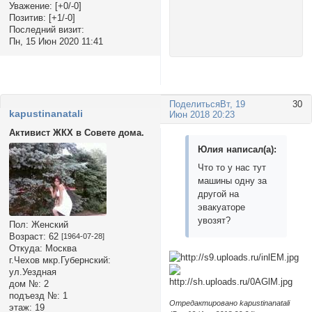
Уважение:
[+0/-0]
Позитив:
[+1/-0]
Последний визит:
Пн, 15 Июн 2020 11:41
Поделиться
Вт, 19
30
kapustinanatali
Июн 2018 20:23
Активист ЖКХ в Совете дома.
Юлия написал(а):
Что то у нас тут
машины одну за
другой на
эвакуаторе
увозят?
Пол:
Женский
Возраст:
62
[1964-07-28]
Откуда:
Москва
г.Чехов мкр.Губернский:
ул.Уездная
дом №:
2
подъезд №:
1
Отредактировано kapustinanatali
этаж:
19