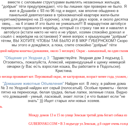
вместе с силовыми структурами выявлять незаконных жильцов,
"добрые" тёти предупреждают, что бы лишних при проверке не было. Я
жил в Душанбе с 93 по 96 год и видел, как вполне обыденно в
панельной девятиэтажке в трёхкомнатной квартире жили-были
курятник(примерно на 15 курочек), хлев для двух коров, и около десятка
овец.... на 4 этаже И это было не уникально!!! В маршрутном автобусе
перевозили годовалого жеребца, который со страху там же и навалял в
автобусе (кстати никто ни чего и не убрал, хозяин спокойно доехал и
сошёл с жеребцом на остановке) У меня вопрос к крышующим "добрым"
тётям, ВЫ ХОТИТЕ ЧТОБЫ ТАК БЫЛО И В МКР ГУБЕРНСКОМ? Скоро
мы этого и дождёмся, а пока, спите спокойно "добрые" тёти
шечка (домашняя, около 5 месяцев). Окрас - камышовый, на один глазик (возможно) под
"Общение ул Уездная д 3: "
Здравствуйте. Уездная дом 3 подъезд 1.
Отзовитесь, пожалуйста, Алексей, неравнодушный к щенку немецкой
овчарки (у Вас есть взрослая кошка, Вы работаете в Подольске).
Кристина.
ает кот. Персиковый окрас, не кастрирован, возраст менее года, ухожен, явно домашний,
"Домашние животные Объявления":
Найден кот. В лесу, в районе дома
№ 3 по Уездной найден кот серый (полосатый). Особые приметы - белое
пятно на переносице, белая грудка, белые лапки, зеленые глаза. Видно
что домашний - умный, ласковый, знает лоток ( и что бывает если "не
знать" ))) Ищет старых или новых хозяев.
Внимание! В
Между домов 13 и 15 по улице Земская третий день бегает собака из породы
GUBERNSKI.COM • В 3 подъезде ул.Земская, д.6 сидит очень голодная чер