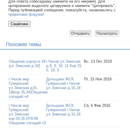
Для ответа собеседнику нажмите на его ник(имя). Для
цитирования выделите цитируемое и нажмите "Цитировать".
Перед публикацией сообщения, пожалуйста, ознакомьтесь с
правилами форума
!
Похожие темы
Общение корпуса 19
г.Чехов ул.Земская
Вс, 13 Окт 2019
(ул Земская д 10)
д.8, 9, 10, 11 Кор.15,
6, 19, 5
г.Чехов мкр
Дольщики ЖСК
Пт, 15 Ноя 2019
Губернский
Губернский г.Чехов
ул.Земская д16,
ул.Земская д.16,18
18(кор.35,34)Общение
соседей ч4
г.Чехов мкр
Дольщики ЖСК
Сб, 6 Фев 2016
Губернский
Губернский г.Чехов
ул.Земская
ул.Земская д.16,18
кор.34,35 И79-99
Общение соседей ч3