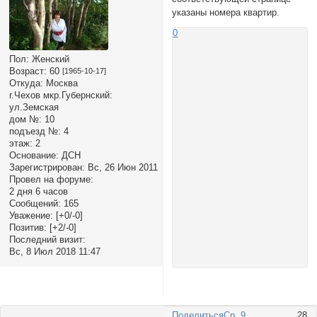
указаны номера квартир.
0
Пол:
Женский
Возраст:
60
[1965-10-17]
Откуда:
Москва
г.Чехов мкр.Губернский:
ул.Земская
дом №:
10
подъезд №:
4
этаж:
2
Основание:
ДСН
Зарегистрирован
: Вс, 26 Июн 2011
Провел на форуме:
2 дня 6 часов
Сообщений:
165
Уважение:
[+0/-0]
Позитив:
[+2/-0]
Последний визит:
Вс, 8 Июл 2018 11:47
Поделиться
Ср, 9
28