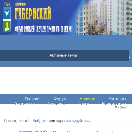
07 Августа 2026 | Пятница | 0:50:12
|
Новые
|
Страницы
|
Ф
Подробнее о погоде в Чехове
мкр.«ГУБЕРНСКИЙ» г.Чехов Московская обл.
Активные темы
world-weather.ru
Главная
Форум
Новости
Контакты
Участники
Правила
Поиск
Регистрация
Войти
Привет, Гость!
Войдите
или
зарегистрируйтесь
.