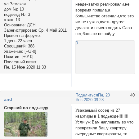
ул.Земская
неадекватно реагировали,не
дом №:
10
вовремя пришла,а
подъезд №:
3
большинство отвечали,что это
этаж:
13
им не нужно,пусть другие
Основание:
ДСН
делают и нечего ходить.Слов
Зарегистрирован
: Ср, 4 Май 2011
нет,больше не пойду.
Провел на форуме:
1 день 22 часа
0
Сообщений:
388
Уважение:
[+0/-0]
Позитив:
[+0/-0]
Последний визит:
Пн, 15 Июн 2020 11:33
Поделиться
Пн, 20
40
and
Янв 2020 09:28
Старший по подъезду
Уважаемый сосед из 27
квартиры в 1 подьезде!!!!!!!!
Усли уж Вам наплевать во что
превратили Вашу квартиру
очередные квартиранты, то