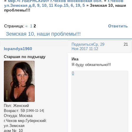
»
мкр.«ГУБЕРНСКИЙ» г.Чехов Московская обл.
»
г.Чехов
ул.Земская д.8, 9, 10, 11 Кор.15, 6, 19, 5
»
Земская 10, наши
проблемы!!!
Страница:
«
1
2
Ответить
Земская 10, наши проблемы!!!
Поделиться
Ср, 29
21
lopandya1960
Ноя 2017 11:12
Старшая по подъезду
Ика
Я буду обязательно!!!
0
Пол:
Женский
Возраст:
59
[1966-11-14]
Откуда:
Москва
г.Чехов мкр.Губернский:
ул.Земская
дом №:
10