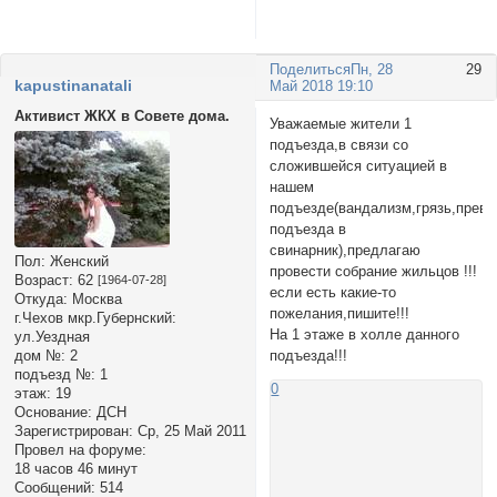
Поделиться
Пн, 28
29
kapustinanatali
Май 2018 19:10
Активист ЖКХ в Совете дома.
Уважаемые жители 1
подъезда,в связи со
сложившейся ситуацией в
нашем
подъезде(вандализм,грязь,прев
подъезда в
свинарник),предлагаю
Пол:
Женский
провести собрание жильцов !!!
Возраст:
62
[1964-07-28]
если есть какие-то
Откуда:
Москва
пожелания,пишите!!!
г.Чехов мкр.Губернский:
На 1 этаже в холле данного
ул.Уездная
дом №:
2
подъезда!!!
подъезд №:
1
0
этаж:
19
Основание:
ДСН
Зарегистрирован
: Ср, 25 Май 2011
Провел на форуме:
18 часов 46 минут
Сообщений:
514