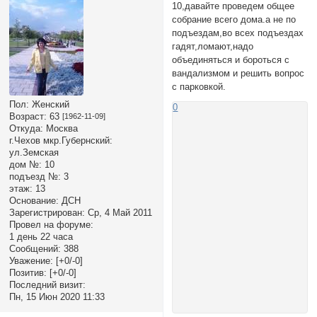
10,давайте проведем общее
собрание всего дома.а не по
подъездам,во всех подъездах
гадят,ломают,надо
объединяться и бороться с
вандализмом и решить вопрос
с парковкой.
Пол:
Женский
0
Возраст:
63
[1962-11-09]
Откуда:
Москва
г.Чехов мкр.Губернский:
ул.Земская
дом №:
10
подъезд №:
3
этаж:
13
Основание:
ДСН
Зарегистрирован
: Ср, 4 Май 2011
Провел на форуме:
1 день 22 часа
Сообщений:
388
Уважение:
[+0/-0]
Позитив:
[+0/-0]
Последний визит:
Пн, 15 Июн 2020 11:33