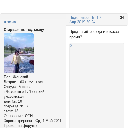
Поделиться
Пт, 19
34
илона
Апр 2019 20:24
Старшая по подъезду
Предлагайте-когда и в какое
время?
0
Пол:
Женский
Возраст:
63
[1962-11-09]
Откуда:
Москва
г.Чехов мкр.Губернский:
ул.Земская
дом №:
10
подъезд №:
3
этаж:
13
Основание:
ДСН
Зарегистрирован
: Ср, 4 Май 2011
Провел на форуме: