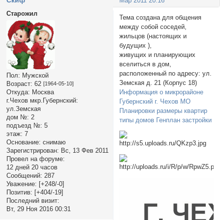
Cкиф
Мар 2011 20:16
Старожил
Тема создана для общения
между собой соседей,
жильцов (настоящих и
будущих ),
живущих и планирующих
вселиться в дом,
расположенный по адресу: ул.
Пол:
Мужской
Земская д. 21 (Корпус 18)
Возраст:
62
[1964-05-10]
Информация о микрорайоне
Откуда:
Москва
г.Чехов мкр.Губернский:
Губернский г. Чехов МО
ул.Земская
Планировки размеры квартир
дом №:
2
типы домов Генплан застройки
подъезд №:
5
этаж:
7
Основание:
снимаю
Зарегистрирован
: Вс, 13 Фев 2011
Провел на форуме:
12 дней 20 часов
Сообщений:
287
Уважение:
[+248/-0]
Позитив:
[+404/-19]
Последний визит:
Вт, 29 Ноя 2016 00:31