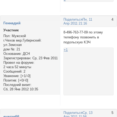
Поделиться
Пн, 11
4
Геннадий
Апр 2011 21:16
Участник
8-496-763-77-09 по этому
Пол:
Мужской
телефону позвонить в
г.Чехов мкр.Губернский:
подольскую КЭЧ
ул.Земская
дом №:
21
+1
Основание:
ДСН
Зарегистрирован
: Ср, 23 Фев 2011
Провел на форуме:
2 часа 52 минуты
Сообщений:
2
Уважение:
[+1/-0]
Позитив:
[+0/-0]
Последний визит:
Сб, 28 Янв 2012 10:35
Поделиться
Ср, 13
5
everae66
Апр 2011 11:56