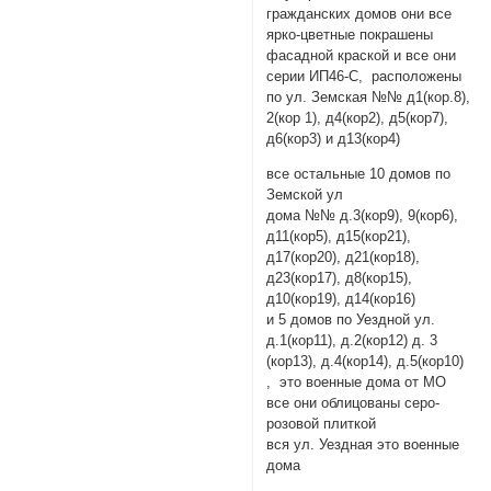
гражданских домов они все
ярко-цветные покрашены
фасадной краской и все они
серии ИП46-С, расположены
по ул. Земская №№ д1(кор.8),
2(кор 1), д4(кор2), д5(кор7),
д6(кор3) и д13(кор4)
все остальные 10 домов по
Земской ул
дома №№ д.3(кор9), 9(кор6),
д11(кор5), д15(кор21),
д17(кор20), д21(кор18),
д23(кор17), д8(кор15),
д10(кор19), д14(кор16)
и 5 домов по Уездной ул.
д.1(кор11), д.2(кор12) д. 3
(кор13), д.4(кор14), д.5(кор10)
, это военные дома от МО
все они облицованы серо-
розовой плиткой
вся ул. Уездная это военные
дома