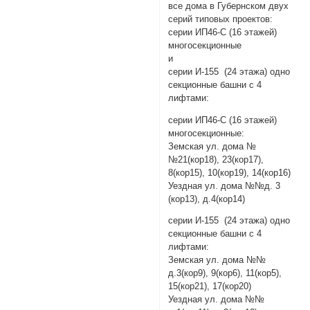
все дома в Губернском двух
серий типовых проектов:
серии ИП46-С (16 этажей)
многосекционные
и
серии И-155 (24 этажа) одно
секционные башни с 4
лифтами:
серии ИП46-С (16 этажей)
многосекционные:
Земская ул. дома №
№21(кор18), 23(кор17),
8(кор15), 10(кор19), 14(кор16)
Уездная ул. дома №№д. 3
(кор13), д.4(кор14)
серии И-155 (24 этажа) одно
секционные башни с 4
лифтами:
Земская ул. дома №№
д.3(кор9), 9(кор6), 11(кор5),
15(кор21), 17(кор20)
Уездная ул. дома №№