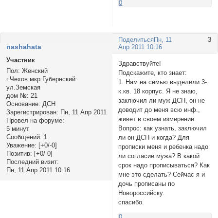
0
Поделиться
Пн, 11
3
nashahata
Апр 2011 10:16
Участник
Здравствуйте!
Пол:
Женский
Подскажите, кто знает:
г.Чехов мкр.Губернский:
1. Нам на семью выделили 3-
ул.Земская
к.кв. 18 корпус. Я не знаю,
дом №:
21
заключил ли муж ДСН, он не
Основание:
ДСН
доводит до меня всю инф.,
Зарегистрирован
: Пн, 11 Апр 2011
живет в своем измерении.
Провел на форуме:
Вопрос: как узнать, заключил
5 минут
Сообщений:
1
ли он ДСН и когда? Для
Уважение:
[+0/-0]
прописки меня и ребенка надо
Позитив:
[+0/-0]
ли согласие мужа? В какой
Последний визит:
срок надо прописываться? Как
Пн, 11 Апр 2011 10:16
мне это сделать? Сейчас я и
дочь прописаны по
Новороссийску.
спасибо.
0