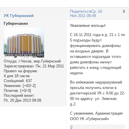
Поделиться
Ср, 16
6
УК Губернский
Ноя 2011 09:49
Губернчанин
Уважаемые жильцы!
С 16.11.2011 года в д. 21 с 1 по
5 подъезды будут
функционировать домофоны
на входных дверях. В
оставшихся подъездах этого
Откуда:
г.Чехов, мкр.Губернский
дома домофоны начнут
Зарегистрирован
: Пн, 21 Мар 2011
работать к концу следующей
Провел на форуме:
недели.
4 дня 18 часов
Сообщений:
637
Во избежание недоразумений
Уважение:
[+82/-2]
просьба получить ключи в
Позитив:
[+0/-0]
диспетчерской УК с 9-00 до 22-
Последний визит:
00 по адресу: ул. Земская,
Пт, 20 Дек 2013 09:09
д.2.
С уважением, Администрация
ООО УК «Губернский»
0