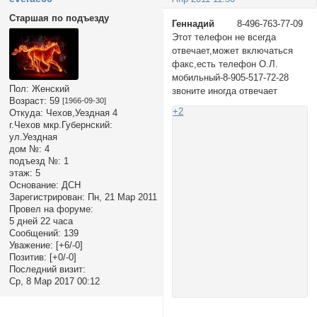
Старшая по подъезду
Геннадий
8-496-763-77-09
Этот телефон не всегда
отвечает,может включаться
факс,есть телефон О.Л.
мобильный-8-905-517-72-28
Пол:
Женский
звоните иногда отвечает
Возраст:
59
[1966-09-30]
+2
Откуда:
Чехов,Уездная 4
г.Чехов мкр.Губернский:
ул.Уездная
дом №:
4
подъезд №:
1
этаж:
5
Основание:
ДСН
Зарегистрирован
: Пн, 21 Мар 2011
Провел на форуме:
5 дней 22 часа
Сообщений:
139
Уважение:
[+6/-0]
Позитив:
[+0/-0]
Последний визит:
Ср, 8 Мар 2017 00:12