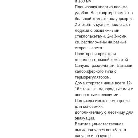
и 180 мм.
Планировка квартир весьма
удобна. Все квартиры имеют в
большой комнате полуэркер из
2-х окон. К кухням прилегают
лоджии с раздвижными
стеклопакетами. 2-и 3-комн.
кв. расположены на разные
стороны света.
Просторная прихожая
дополнена темной комнатой.
Санузел раздельный. Батареи
калориферного типа с
терморегулятором.
Дома сторятся чаще всего 12-
16-этажные, однорядные или с
поворотными секциями.
Подъезды имеют помещения
для консьежки,
дополнительную лестницу для
эвакуации.
Вентиляция-естественная
вытяжная через вентблок в
санузле и на кухне.