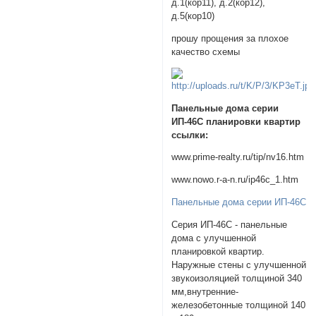
д.1(кор11), д.2(кор12),
д.5(кор10)
прошу прощения за плохое
качество схемы
Панельные дома серии
ИП-46С планировки квартир
ссылки:
www.prime-realty.ru/tip/nv16.htm
www.nowo.r-a-n.ru/ip46c_1.htm
Панельные дома серии ИП-46С
Серия ИП-46С - панельные
дома с улучшенной
планировкой квартир.
Наружные стены с улучшенной
звукоизоляцией толщиной 340
мм,внутренние-
железобетонные толщиной 140