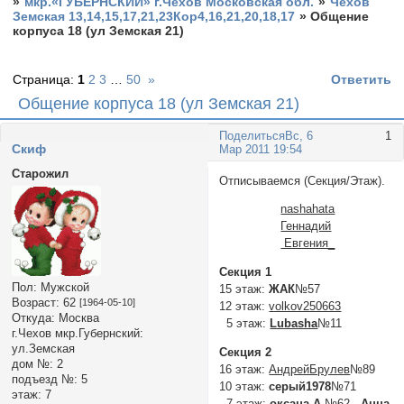
»
мкр.«ГУБЕРНСКИЙ» г.Чехов Московская обл.
»
Чехов
Земская 13,14,15,17,21,23Кор4,16,21,20,18,17
»
Общение
корпуса 18 (ул Земская 21)
Страница:
1
2
3
…
50
»
Ответить
Общение корпуса 18 (ул Земская 21)
Поделиться
Вс, 6
1
Cкиф
Мар 2011 19:54
Старожил
Отписываемся (Секция/Этаж).
nashahata
Геннадий
Евгения_
Секция 1
Пол:
Мужской
15 этаж:
ЖАК
№57
Возраст:
62
[1964-05-10]
12 этаж:
volkov250663
Откуда:
Москва
5 этаж:
Lubasha
№11
г.Чехов мкр.Губернский:
ул.Земская
Секция 2
дом №:
2
16 этаж:
АндрейБрулев
№89
подъезд №:
5
10 этаж:
серый1978
№71
этаж:
7
7 этаж:
оксана А
№62
Анна