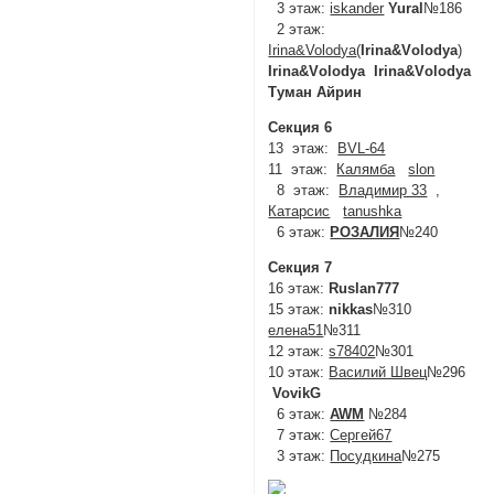
3 этаж:
iskander
Yural
№186
2 этаж:
Irina&Volodya
(
Irina&Vоlodyа
)
Irina&Vоlodyа
Irina&Vоlodyа
Туман
Айрин
Секция 6
13 этаж:
BVL-64
11 этаж:
Калямба
slon
8 этаж:
Владимир 33
,
Катарсис
tanushka
6 этаж:
РОЗАЛИЯ
№240
Секция 7
16 этаж:
Ruslan777
15 этаж:
nikkas
№310
елена51
№311
12 этаж:
s78402
№301
10 этаж:
Василий Швец
№296
VovikG
6 этаж:
AWM
№284
7 этаж:
Сергей67
3 этаж:
Посудкина
№275