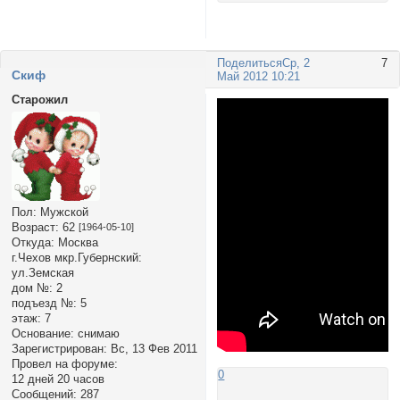
Поделиться
Ср, 2
7
Cкиф
Май 2012 10:21
Старожил
Пол:
Мужской
Возраст:
62
[1964-05-10]
Откуда:
Москва
г.Чехов мкр.Губернский:
ул.Земская
дом №:
2
подъезд №:
5
этаж:
7
Основание:
снимаю
Зарегистрирован
: Вс, 13 Фев 2011
Провел на форуме:
0
12 дней 20 часов
Сообщений:
287