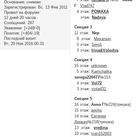
Основание:
снимаю
Г
Vlad747
Зарегистрирован
: Вс, 13 Фев 2011
4 этаж:
POMAXA
Провел на форуме:
этаж:
Nadeya
12 дней 20 часов
Сообщений:
287
Секция 3
Уважение:
[+248/-0]
11 этаж:
Nep
Позитив:
[+404/-19]
Последний визит:
8 этаж:
Михалыч
Вт, 29 Ноя 2016 00:31
5 этаж:
Serg1
3 этаж:
Irina&Vоlodyа
Секция 4
15 этаж:
unknown
5 этаж:
Kamchatka
serega220477
№153
4 этаж:
Vol72
3 этаж:
viola432
Секция 5
16 этаж:
Анна Г
№224(трешка)
15 этаж:
agshu
14 этаж:
Евгения
Деркач
№218(трешка)
13 этаж:
vredina
10 этаж:
ivan152003