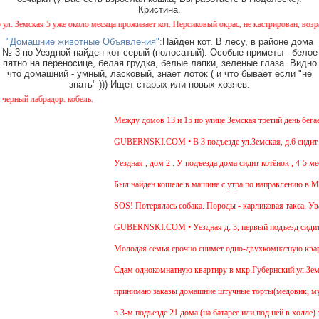
Кристина.
емская 5 уже около месяца проживает кот. Персиковый окрас, не кастрирован, возраст м
"Домашние животные Объявления":
Найден кот. В лесу, в районе дома
№ 3 по Уездной найден кот серый (полосатый). Особые приметы - белое
пятно на переносице, белая грудка, белые лапки, зеленые глаза. Видно
что домашний - умный, ласковый, знает лоток ( и что бывает если "не
знать" ))) Ищет старых или новых хозяев.
ый лабрадор. кобель.
Между домов 13 и 15 по улице Земская третий день бегает 
GUBERNSKI.COM • В 3 подъезде ул.Земская, д.6 сидит оче
Уездная , дом 2 . У подъезда дома сидит котёнок , 4-5 мес
Был найден кошеле в машине с утра по направлению в Моск
SOS! Потерялась собака. Породы - карликовая такса. Уваж
GUBERNSKI.COM • Уездная д. 3, первый подъезд сидит
Молодая семья срочно снимет одно-двухкомнатную квартир
Cдам однокомнатную квартиру в мкр.Губернский ул.Земская.
принимаю заказы домашние штучные торты(медовик, мураве
в 3-м подъезде 21 дома (на батарее или под ней в холле) 