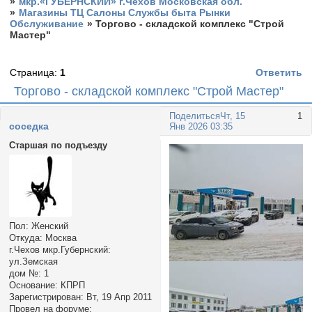
»
мкр.«ГУБЕРНСКИЙ» г.Чехов Московская обл.
»
Магазины ТЦ Салоны Службы быта Рынки
Обслуживание
»
Торгово - складской комплекс "Строй
Мастер"
Страница:
1
Ответить
Торгово - складской комплекс "Строй Мастер"
Поделиться
Чт, 15
1
соседка
Янв 2026 03:35
Старшая по подъезду
Пол:
Женский
Откуда:
Москва
г.Чехов мкр.Губернский:
ул.Земская
дом №:
1
Основание:
КПРП
Зарегистрирован
: Вт, 19 Апр 2011
Провел на форуме: