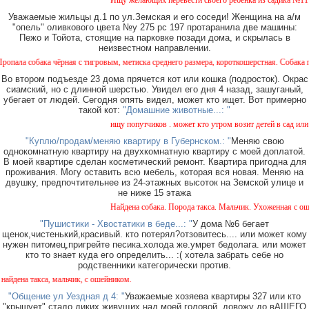
Ищу желающих перевести своего ребенка из садика №11 в с
Уважаемые жильцы д.1 по ул.Земская и его соседи! Женщина на а/м
"опель" оливкового цвета №у 275 рс 197 протаранила две машины:
Пежо и Тойота, стоящие на парковке позади дома, и скрылась в
неизвестном направлении.
собака чёрная с тигровым, метиска среднего размера, короткошерстная. Собака пуглива
Во втором подъезде 23 дома прячется кот или кошка (подросток). Окрас
сиамский, но с длинной шерстью. Увидел его дня 4 назад, зашуганый,
убегает от людей. Сегодня опять видел, может кто ищет. Вот примерно
такой кот:
"Домашние животные...: "
ищу попутчиков . может кто утром возит детей в сад или в 
"Куплю/продам/меняю квартиру в Губернском.: "
Меняю свою
однокомнатную квартиру на двухкомнатную квартиру с моей доплатой.
В моей квартире сделан косметический ремонт. Квартира пригодна для
проживания. Могу оставить всю мебель, которая вся новая. Меняю на
двушку, предпочтительнее из 24-этажных высоток на Земской улице и
не ниже 15 этажа
Найдена собака. Порода такса. Мальчик. Ухоженная с ошейн
"Пушистики - Хвостатики в беде...: "
У дома №6 бегает
щенок,чистенький,красивый. кто потерял?отзовитесь.... или может кому
нужен питомец,пригрейте песика.холода же.умрет бедолага. или может
кто то знает куда его определить... :( хотела забрать себе но
родственники категорически против.
на такса, мальчик, с ошейником.
"Общение ул Уездная д 4: "
Уважаемые хозяева квартиры 327 или кто
"крышует" стадо диких живущих над моей головой, довожу до вАШЕГО