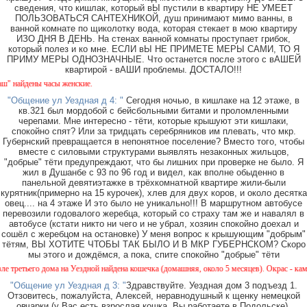
сведения, что кишлак, который вЫ пустили в квартиру НЕ УМЕЕТ
ПОЛЬЗОВАТЬСЯ САНТЕХНИКОЙ, душ принимают мимо ванны, в
ванной комнате по щиколотку вода, которая стекает в мою квартиру
ИЗО ДНЯ В ДЕНЬ. На стенах ванной комнаты проступает грибок,
который полез и ко мне. ЕСЛИ вЫ НЕ ПРИМЕТЕ МЕРЫ САМИ, ТО Я
ПРИМУ МЕРЫ ОДНОЗНАЧНЫЕ. Что останется после этого с вАШЕЙ
квартирой - вАШИ проблемы. ДОСТАЛО!!!
айдены часы женские.
"Общение ул Уездная д 4: "
Сегодня ночью, в кишлаке на 12 этаже, в
кв.321 был мордобой с бейсбольными битами и проломленными
черепами. Мне интересно - тёти, которые крышуют эти кишлаки,
спокойно спят? Или за тридцать серебряников им плевать, что мкр.
Губернский превращается в непонятное поселение? Вместо того, чтобы
вместе с силовыми структурами выявлять незаконных жильцов,
"добрые" тёти предупреждают, что бы лишних при проверке не было. Я
жил в Душанбе с 93 по 96 год и видел, как вполне обыденно в
панельной девятиэтажке в трёхкомнатной квартире жили-были
курятник(примерно на 15 курочек), хлев для двух коров, и около десятка
овец.... на 4 этаже И это было не уникально!!! В маршрутном автобусе
перевозили годовалого жеребца, который со страху там же и навалял в
автобусе (кстати никто ни чего и не убрал, хозяин спокойно доехал и
сошёл с жеребцом на остановке) У меня вопрос к крышующим "добрым"
тётям, ВЫ ХОТИТЕ ЧТОБЫ ТАК БЫЛО И В МКР ГУБЕРНСКОМ? Скоро
мы этого и дождёмся, а пока, спите спокойно "добрые" тёти
етьего дома на Уездной найдена кошечка (домашняя, около 5 месяцев). Окрас - камышовы
"Общение ул Уездная д 3: "
Здравствуйте. Уездная дом 3 подъезд 1.
Отзовитесь, пожалуйста, Алексей, неравнодушный к щенку немецкой
овчарки (у Вас есть взрослая кошка, Вы работаете в Подольске).