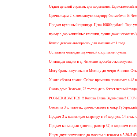
Отдам детский стульчик для кормления. Единственный минус
Срочно сдам 2-х комнатную квартиру без мебели. В Чехове 
Продам кухонный гарнитур. Цена 10000 рублей. Торг умес
приму в дар хоккейные клюшки, лучше даже несколько:)
Куплю детское автокресло, для малыша от 1 года.
Оставлена молодым мужчиной спортивная сумка.
Очевидцы аварии в д. Чепелево просьба откликнуться.
Могу брать попутчиков в Москву до метро Аннино. Отъезд 
У кого сбежал хомяк. Сейчас временно проживает в 48 кварт
Около дома Земская, 23 третий день бегает черный гладкош
РОЗЫСКИВАЕТСЯ!!! Котова Елена Вадимовна!! СРОЧ
Семья из 3-х человек, срочно снимет в микр.Губернский 1 
Продам 3-х комнатную квартиру в 34 корпусе, 14 этаж, общ
Продам коньки для девочки, размер 37, в хорошем состоян
Ищем двух попутчиков до москвы выезжаем в 5.30-5.45 и о