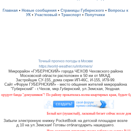
Главная
•
Новые сообщения
•
Страницы Губернского
•
Вопросы к
УК
•
Участковый
•
Транспорт
•
Попутчики
Точный прогноз погоды в Москве
https://world-weather.ru/informers/
Микрорайон «ГУБЕРНСКИЙ» города ЧЕХОВ Чеховского района
Московской области расположен в 50 км от МКАД.
Застройщик СУ-155, дома серии ИП-46С, И-155, И79-99.
Сайт «Форум ГУБЕРНСКИЙ» - место общения жителей микрорайона
"Губернский" - г.Чехов, мкр.Губернский, ул.Земская, Уездная.
ует банда "домушников"! По району прокатилась волна квартирных краж, будьте бдител
Белый кот (пушистый), ласковый бегает сейчас возле дома 
Забыли электронную книжку PocketBook на детской площадке возле
д.10 на ул.Земская! Готовы отблагодарить нашедшего.